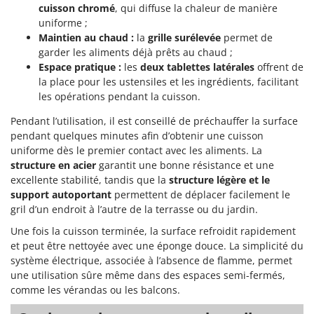
Machines pour la transformation des fruits
cuisson chromé
, qui diffuse la chaleur de manière
Famur
uniforme ;
Machines sous vide
FARMER
Maintien au chaud :
la
grille surélevée
permet de
Motobineuses
garder les aliments déjà prêts au chaud ;
FBC
Espace pratique :
les
deux tablettes latérales
offrent de
Motoculteurs
Ferrari Group
la place pour les ustensiles et les ingrédients, facilitant
Motofaucheuses
Ferroni
les opérations pendant la cuisson.
Motopompes pour irrigation
Ferrua
Pendant l’utilisation, il est conseillé de préchauffer la surface
Moulins à céréales électriques
pendant quelques minutes afin d’obtenir une cuisson
FIAC
uniforme dès le premier contact avec les aliments. La
Moulins à farine
FIEM
structure en acier
garantit une bonne résistance et une
Fimar
excellente stabilité, tandis que la
structure légère et le
N
Nettoyeurs et Balais à vapeur
support autoportant
permettent de déplacer facilement le
FINI
gril d’un endroit à l’autre de la terrasse ou du jardin.
Nettoyeurs haute pression
Fiorentini
Une fois la cuisson terminée, la surface refroidit rapidement
Nettoyeurs tapis, moquettes et tapisseries
Fiskars
et peut être nettoyée avec une éponge douce. La simplicité du
système électrique, associée à l’absence de flamme, permet
Flymo
P
une utilisation sûre même dans des espaces semi-fermés,
Peignes vibreurs et Secoueurs à olives
Fontana Forni
comme les vérandas ou les balcons.
Pelles rétros pour tracteur
Forest Master