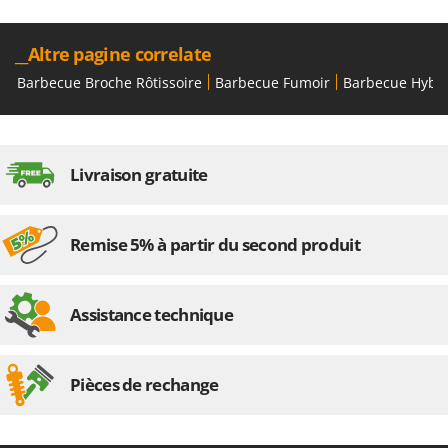
Oriental Koshin
Outdoorchef
__Altre pagine correlate
Barbecue Broche Rôtissoire
Barbecue Fumoir
Barbecue Hybr
P
Palazzetti
Palumbo Pavi
Partisani
Livraison gratuite
Paterlini
Philips
Remise 5% à partir du second produit
Pramac
Prismafood
Assistance technique
R
R.G.V.
Rato
Pièces de rechange
Reber
Redback