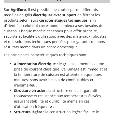
Scies alternatives à batterie
Intex
Scies de jardin télescopiques
Sur
AgriEuro
, il est possible de choisir parmi différents
Italyco
modèles de
grils électriques avec support
en filtrant les
Sécateurs électriques à batterie
ITM
produits selon leurs
caractéristiques techniques
, afin
Sécateurs et Échenilloirs manuels
d’identifier celui qui correspond le mieux à ses besoins de
J
cuisson. Chaque modèle est conçu pour offrir praticité,
Sécateurs pneumatiques
JOLLY ITALIA
sécurité et facilité d’utilisation, avec des matériaux robustes
Semoirs et Épandeurs d'engrais
et des solutions techniques pensées pour garantir de bons
K
résultats même dans un cadre domestique.
Socs pour tracteur
KAAZ
Souffleurs aspirateurs pour Feuilles
Les principales caractéristiques techniques sont :
Karcher
Soufreuses - Poudreuses à dos
Alimentation électrique :
le gril est alimenté via une
Kasco
prise de courant classique. L’allumage est immédiat et
Soufreuses - Poudreuses pour tracteur
Kemper
la température de cuisson est atteinte en quelques
Keter
minutes, sans avoir besoin de combustibles ou
T
Taille-haies
d’allume-feu ;
KitchenAid
Structure en acier :
la structure en acier garantit
Taille-haies à bras pour tracteur
Komo
robustesse et résistance aux températures élevées,
Tarières
assurant stabilité et durabilité même en cas
L
d’utilisation fréquente ;
Tondeuses à Gazon
Laica
Structure légère :
la construction légère facilite le