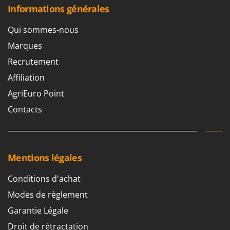
Resto Italia
Informations générales
Ribimex
Qui sommes-nous
Ripartrak
Marques
Ritter
Recrutement
River Systems
Affiliation
Robomow
AgriEuro Point
Rossofuoco
Contacts
Rover Pompe
Royal Food
Ryobi
Mentions légales
S
S.T.P.
Conditions d'achat
Santos
Modes de règlement
Sbaraglia
Garantie Légale
Schnitzer
Droit de rétractation