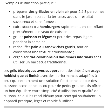
Exemples d’utilisation pratique :
Comet
F
Fendeuses à bois
Cresco
préparer
des grillades en plein air
pour 2 à 5 personnes
dans le jardin ou sur la terrasse, avec un résultat
Filets pour la Récolte des olives
Cruccolini
savoureux et sans fumée ;
Filtres pour vin et huile
CTEK
cuire
steaks ou hamburgers
rapidement, en contrôlant
Floconneuses
précisément le niveau de cuisson ;
D
griller
poisson et légumes
pour des repas légers
Fouloirs - Égrappoirs
Dal Degan
pendant la semaine ;
Fourches pour tracteur
réchauffer
pain ou sandwiches garnis
, tout en
DCG
conservant une texture croustillante ;
Fours d'extérieur - intérieur pour pizza et cuisine
Deca
organiser
des collations ou des dîners informels
sans
Fours électriques
DeWalt
utiliser un barbecue traditionnel.
Fraises à neige
Di Martino
Les
grils électriques avec support
sont destinés à
un usage
Fraises rotatives pour tracteur
hobbistique et limité
, avec des performances adaptées à
Diavola Pro
ceux qui recherchent une solution fonctionnelle pour des
Friteuses sans huile
Diesse
cuissons occasionnelles ou pour de petits groupes. Ils offrent
Docma
un bon équilibre entre simplicité d’utilisation et qualité de
G
cuisson, ce qui les rend idéaux pour ceux qui souhaitent un
Générateurs d'air chaud
Dominion
appareil pratique, léger et rapide à utiliser.
Godets à terre basculants pour tracteur
Dreame