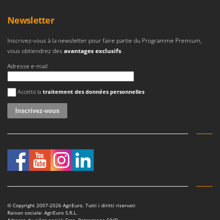
Worx
Newsletter
Y
Yard Force
Inscrivez-vous à la newsletter pour faire partie du Programme Premium,
vous obtiendrez des
avantages exclusifs
.
Z
Zanon
Adresse e-mail
Zephir
Une erreur est survenue
ZGrills
Accetto la
traitement des données personnelles
Zodiac
Zomax
© Copyright 2007-2026 AgriEuro. Tutti i diritti riservati
Raison sociale: AgriEuro S.R.L.
Adresse du siège social: Fraz. Petrognano 50/D