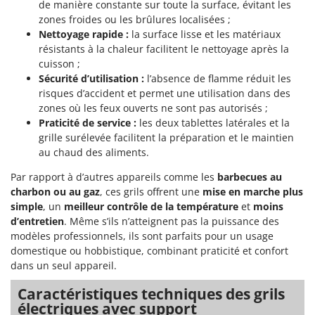
de manière constante sur toute la surface, évitant les
Pulvérisateurs
GRIFO
zones froides ou les brûlures localisées ;
Pulvérisateurs portés
GVS
Nettoyage rapide :
la surface lisse et les matériaux
résistants à la chaleur facilitent le nettoyage après la
GYS
R
cuisson ;
Rafraîchisseurs d'air par évaporation
Sécurité d’utilisation :
l’absence de flamme réduit les
H
Rampes de chargement en aluminium
risques d’accident et permet une utilisation dans des
Hailo
zones où les feux ouverts ne sont pas autorisés ;
Râpes à fromage électriques
Helvi
Praticité de service :
les deux tablettes latérales et la
Râteaux pour tracteur
Henx
grille surélevée facilitent la préparation et le maintien
Remplisseuses
au chaud des aliments.
HiKOKI
Robots nettoyeurs de piscine
Par rapport à d’autres appareils comme les
barbecues au
Honda
charbon ou au gaz
, ces grils offrent une
mise en marche plus
Robots Tondeuses
simple
, un
meilleur contrôle de la température
et
moins
I
Rogneuses de souches
Idromatic
d’entretien
. Même s’ils n’atteignent pas la puissance des
Rouleaux pour tracteur
modèles professionnels, ils sont parfaits pour un usage
Il-Tec
domestique ou hobbistique, combinant praticité et confort
Imperia
dans un seul appareil.
S
Scies à os
Infaco
Caractéristiques techniques des grils
Scies à Ruban
Intec
électriques avec support