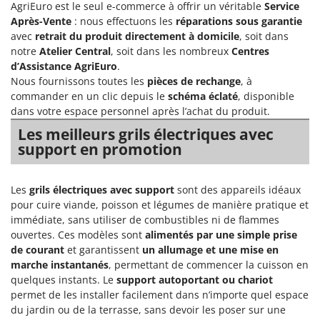
AgriEuro est le seul e-commerce à offrir un véritable
Service
Chaudrons électriques pour polenta
Barbieri
Après-Vente
: nous effectuons les
réparations sous garantie
Cisailles à gazon à batterie
Batavia
avec
retrait du produit directement à domicile
, soit dans
notre
Atelier Central
, soit dans les nombreux
Centres
Cisailles taille-haies manuelles
Benassi
d’Assistance AgriEuro
.
Climatiseurs
Beper
Nous fournissons toutes les
pièces de rechange
, à
Compresseurs d'air électriques
commander en un clic depuis le
schéma éclaté
, disponible
Berkel
dans votre espace personnel après l’achat du produit.
Compresseurs pour la récolte des olives et la taille
Bernardi
Les meilleurs grils électriques avec
Coupe-bordures - Trimmers
Bertolini Pumps
support en promotion
Coupe-branches
Besser Vacuum
Couveuses à œufs
Bestway
Les
grils électriques avec support
sont des appareils idéaux
Cultivateurs Tiller à ressorts - Extirpateurs
Beta tools
pour cuire viande, poisson et légumes de manière pratique et
immédiate, sans utiliser de combustibles ni de flammes
Bissell
D
ouvertes. Ces modèles sont
alimentés par une simple prise
Débroussailleuses
Black & Decker
de courant
et garantissent
un allumage et une mise en
marche instantanés
, permettant de commencer la cuisson en
Décompacteurs agricoles
BlackStone
quelques instants. Le
support autoportant ou chariot
Découpeurs plasma
Blue Bird
permet de les installer facilement dans n’importe quel espace
Déplaqueuses de gazon
du jardin ou de la terrasse, sans devoir les poser sur une
Bomet