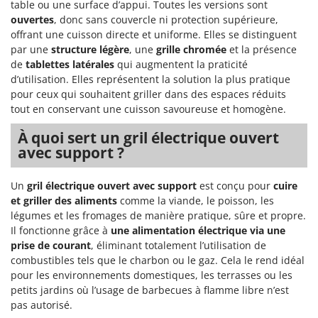
table ou une surface d’appui. Toutes les versions sont
Désherbeurs thermiques et mécaniques
Bosch
ouvertes
, donc sans couvercle ni protection supérieure,
Déshumidificateurs
Brumi
offrant une cuisson directe et uniforme. Elles se distinguent
par une
structure légère
, une
grille chromée
et la présence
Draineuses
BullMach
de
tablettes latérales
qui augmentent la praticité
d’utilisation. Elles représentent la solution la plus pratique
E
C
Échelles en aluminium
pour ceux qui souhaitent griller dans des espaces réduits
C.EL.ME.
tout en conservant une cuisson savoureuse et homogène.
Effaroucheurs d'oiseaux
Calory Forni
À quoi sert un gril électrique ouvert
Effeuilleuses pour olives
Campagnola
avec support ?
Égreneuses à maïs
Campingaz
Électropompes pour la maison et le jardin
Castelgarden
Un
gril électrique ouvert avec support
est conçu pour
cuire
Éleveuses artificielles pour poussins
et griller des aliments
comme la viande, le poisson, les
Castellari
légumes et les fromages de manière pratique, sûre et propre.
Enfouisseurs de pierres
Ceccato Olindo
Il fonctionne grâce à
une alimentation électrique via une
Enrouleurs de filets pour olives
Char-Broil
prise de courant
, éliminant totalement l’utilisation de
combustibles tels que le charbon ou le gaz. Cela le rend idéal
Épareuses pour tracteur
Classe
pour les environnements domestiques, les terrasses ou les
Épépineuses
Clementi
petits jardins où l’usage de barbecues à flamme libre n’est
pas autorisé.
Équipements de protection des voies respiratoires
Cofra