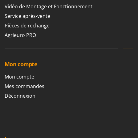
Stiga
Vidéo de Montage et Fonctionnement
Stocker
Service après-vente
Sunseeker
Pièces de rechange
Agrieuro PRO
T
Tecla
TecnoGen
Tellarini Pompe
Mon compte
Telwin
Mon compte
Tenco
Mes commandes
Tineco
Titania
Déconnexion
Tornado
Tre Spade
Trev - Abrek - TecnoVIR
Trotec