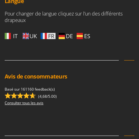
Langue
Troy-Bilt
Pour changer de langue cliquez sur l’un des différents
U
drapeaux
Udor
Unger
IT
UK
FR
DE
ES
V
Verdemax
Vesco
Volpi
Avis de consommateurs
W
Waldner
Basé sur 161160 feedback(s)
Weber
(4,68/5.00)
Consulter tous les avis
WIDU
Wiper EcoRobot
Wolf Garten
Wortex