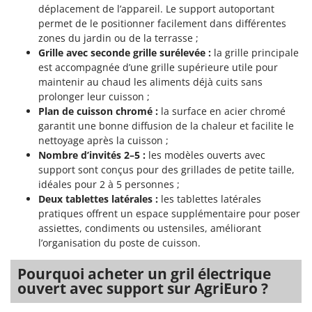
Tondeuses autoportées
Lampacrescia - MGM
déplacement de l’appareil. Le support autoportant
permet de le positionner facilement dans différentes
Tondeuses débroussailleuses thermiques
Landxcape
zones du jardin ou de la terrasse ;
Trancheuses
LAR Casalinghi
Grille avec seconde grille surélevée :
la grille principale
Trancheuses de sol
est accompagnée d’une grille supérieure utile pour
Lavor
maintenir au chaud les aliments déjà cuits sans
Transpalettes
Linea VZ
prolonger leur cuisson ;
Treuils de débardage
Plan de cuisson chromé :
la surface en acier chromé
Lisam
garantit une bonne diffusion de la chaleur et facilite le
Tronçonneuses
Lotusgrill
nettoyage après la cuisson ;
Nombre d’invités 2–5 :
les modèles ouverts avec
V
M
Vêtements de Sécurité
support sont conçus pour des grillades de petite taille,
M.A.I.BO.
idéales pour 2 à 5 personnes ;
Vibroculteurs à tracteur
Macom
Deux tablettes latérales :
les tablettes latérales
pratiques offrent un espace supplémentaire pour poser
Macte Ovens
assiettes, condiments ou ustensiles, améliorant
Makita
l’organisation du poste de cuisson.
MAMMAMIA
Pourquoi acheter un gril électrique
Marcato
ouvert avec support sur AgriEuro ?
Marina Systems