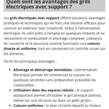
Quels sont les avantages des grils
Perches Élagueuses
Francini
électriques avec support ?
Pétrins à Spirale
G
Piscines
Les
grils électriques avec support
offrent plusieurs avantages
G3 Ferrari
pratiques et techniques qui en font une solution efficace pour
Planteuses de pommes de terre pour tracteur
Gardena
cuisiner en extérieur avec simplicité. Grâce à l’alimentation
Plateaux de coupe pour tracteur
Garofalo
électrique, ils sont prêts à l’emploi en quelques instants et ne
Plumeuses
nécessitent ni combustible ni allumage complexe. L’absence
GeoTech
de couvercle et la structure ouverte favorisent une
cuisson
Pompes d'irrigation à tracteur
GeoTech Pro
directe et uniforme
, tout en conservant un contrôle visuel sur
Pompes de transfert
les aliments.
Gierre
Pompes immergées électriques
Parmi les principaux avantages :
Ginko - MGM
Postes à souder
Gipeco
Allumage et démarrage immédiats :
l’alimentation
Poussoirs à saucisse
électrique permet de commencer la cuisson en
Girmi
quelques secondes sans préparation préalable du
Power Stations - Batteries - Centrales électriques portables
GRAEF
combustible ;
Presses à pellets
Utilisation dans des espaces réduits :
le support
Gre
autoportant permet d’installer le gril presque partout,
Pressoirs à fruits
GreenBay
même sur une terrasse ou dans un petit jardin ;
Pressoirs à Raisin
Cuisson uniforme :
le plan chromé répartit la chaleur
Greenworks