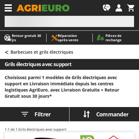
-1
Retour gratuit 30
Réparation
Pièces de
A
A
jrs
après‑vente
rechange
Abris de jardin
ABAC
<
Accessoires pour tracteurs tondeuses autoportés
AgriEuro Premium
Barbecues et grils électriques
Aérateurs Scarificateurs pour gazon
AgriEuro TOP-LINE
Grils électriques avec support
Arracheuses de pommes de terre pour tracteur
AGT
Choisissez parmi 1 modèles de Grils électriques avec
Aspirateurs - Balais Électriques
Aima
support en Livraison Immédiate depuis les centres
Aspirateurs à cendres
Airmec
logistiques AgriEuro, avec Livraison Gratuite +
Retour
Gratuit sous 30 jours*
Aspirateurs à feuilles sur roues
AL-KO
Aspirateurs de piscine
ALA 2000
Filtrer
Commander
Aspirateurs Multifonctions
Alce
Atomiseurs agricoles pour tracteurs
Alpina
1-1
de 1 Grils électriques avec support
Atomiseurs pour traitements
Ama