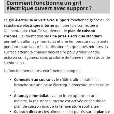
Comment fonctionne un gril
Groupes électrogènes
électrique ouvert avec support ?
E
Gyrobroyeurs à lame pour tracteur
EcoFlow
Edilmark
Le
gril électrique ouvert avec support
fonctionne grâce à une
H
Haches - Cognées et Hachettes
résistance électrique interne
qui, une fois connectée à
Effeuno
l’alimentation, chauffe rapidement le
plan de cuisson
Hachoirs à viande
Einhell
chromé
. L’alimentation via
une prise électrique standard
Herses à Dents
permet un allumage immédiat et une température constante
Elegen
pendant toute la durée d’utilisation. En quelques minutes, la
Herses Rotatives
Energy Gruppi
surface atteint la chaleur nécessaire pour griller viande,
Enotecnica Pillan
poisson ou légumes, sans produire de fumée ni de résidus de
L
combustion.
Lames à neige
Eschenfelder
Lames niveleuses pour tracteur
Le fonctionnement est extrêmement simple :
EuroMech
Lave-vitres
Connexion au courant :
le câble d’alimentation se
Eurosystems
branche sur une prise électrique domestique classique
Lieuses électriques pour vignes
;
F
FAC
Allumage immédiat :
via un interrupteur ou une
M
Machines à pâtes
molette, la résistance interne est activée et chauffe le
Fama Industrie
plan de cuisson jusqu’à la température souhaitée ;
Machines de nettoyage pour panneaux photovoltaïques et surfaces vitrées
Famag
Cuisson directe :
les aliments sont placés sur le
plan de