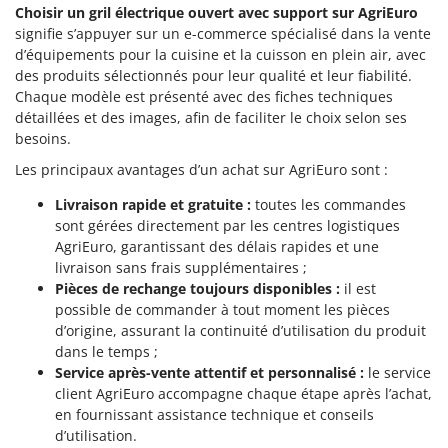
Master
Choisir un gril électrique ouvert avec support sur AgriEuro
signifie s’appuyer sur un e-commerce spécialisé dans la vente
Mastercook
d’équipements pour la cuisine et la cuisson en plein air, avec
Masterpro
des produits sélectionnés pour leur qualité et leur fiabilité.
Chaque modèle est présenté avec des fiches techniques
McCulloch
détaillées et des images, afin de faciliter le choix selon ses
MCH
besoins.
Michelin
Les principaux avantages d’un achat sur AgriEuro sont :
Mille
Livraison rapide et gratuite :
toutes les commandes
Minox
sont gérées directement par les centres logistiques
AgriEuro, garantissant des délais rapides et une
Mockmill
livraison sans frais supplémentaires ;
More than chef
Pièces de rechange toujours disponibles :
il est
possible de commander à tout moment les pièces
MOSA
d’origine, assurant la continuité d’utilisation du produit
MOVA
dans le temps ;
Mowox
Service après-vente attentif et personnalisé :
le service
client AgriEuro accompagne chaque étape après l’achat,
MTD
en fournissant assistance technique et conseils
d’utilisation.