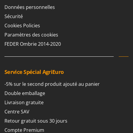
Seven Italy
Données personnelles
Shark
Sécurité
Silky
Cookies Policies
Simatech
Paramètres des cookies
Sirman
FEDER Ombrie 2014-2020
Skil
Smartwood
Smeg
Service Spécial AgriEuro
Snapper
Solidur
-5% sur le second produit ajouté au panier
Spice Electronics
Double emballage
Spiralmac
Livraison gratuite
Spring Protezione
Centre SAV
Spyro
Retour gratuit sous 30 jours
Stanley
Compte Premium