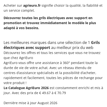
N
New O.M.R.A.
Acheter sur
agrieuro.fr
signifie choisir la qualité, la fiabilité et
Nilfisk
un service complet.
Ninja
Découvrez toutes les grils électriques avec support en
promotion et trouvez immédiatement le modèle le plus
Novatec
adapté à vos besoins.
Novital
NuAir
Les meilleures marques dans une sélection de 1
Grils
NuovaFac
électriques avec support
au meilleur prix du web
Découvrez les offres et tous les services que vous ne trouvez
O
que chez AgriEuro
Officine Savioli
AgriEuro vous offre une assistance à 360° pendant toute la
Oliviero
durée de vie de votre achat. Avec un réseau étendu de
centres d’assistance spécialisés et la possibilité d’acheter,
Olix
rapidement et facilement, toutes les pièces de rechange pour
OMA
votre produit !
Le Catalogue AgriEuro 2026
est constamment enrichi et mis à
Omas
jour. Avec des prix de € 49.67 à € 70.79
Ompagrill
Ooni
Dernière mise à jour August 2026