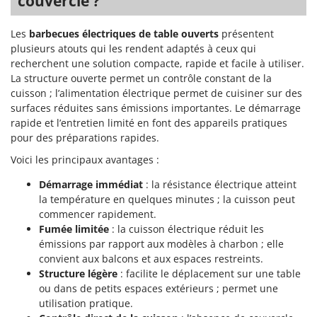
couvercle ?
Perches Élagueuses
Francini
Pétrins à Spirale
Les
barbecues électriques de table ouverts
présentent
G
Piscines
plusieurs atouts qui les rendent adaptés à ceux qui
G3 Ferrari
recherchent une solution compacte, rapide et facile à utiliser.
Planteuses de pommes de terre pour tracteur
Gardena
La structure ouverte permet un contrôle constant de la
Plateaux de coupe pour tracteur
cuisson ; l’alimentation électrique permet de cuisiner sur des
Garofalo
surfaces réduites sans émissions importantes. Le démarrage
Plumeuses
GeoTech
rapide et l’entretien limité en font des appareils pratiques
Pompes d'irrigation à tracteur
pour des préparations rapides.
GeoTech Pro
Pompes de transfert
Gierre
Voici les principaux avantages :
Pompes immergées électriques
Ginko - MGM
Démarrage immédiat
: la résistance électrique atteint
Postes à souder
la température en quelques minutes ; la cuisson peut
Gipeco
commencer rapidement.
Poussoirs à saucisse
Girmi
Fumée limitée
: la cuisson électrique réduit les
Power Stations - Batteries - Centrales électriques portables
émissions par rapport aux modèles à charbon ; elle
GRAEF
Presses à pellets
convient aux balcons et aux espaces restreints.
Gre
Structure légère
: facilite le déplacement sur une table
Pressoirs à fruits
GreenBay
ou dans de petits espaces extérieurs ; permet une
Pressoirs à Raisin
utilisation pratique.
Greenworks