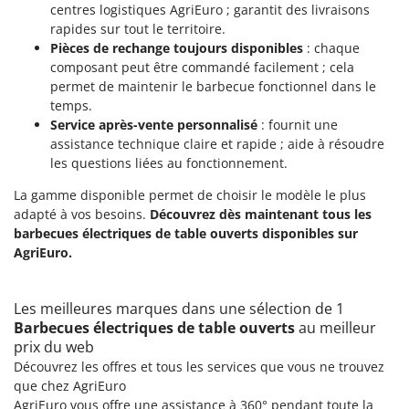
centres logistiques AgriEuro ; garantit des livraisons
Master
rapides sur tout le territoire.
Mastercook
Pièces de rechange toujours disponibles
: chaque
Masterpro
composant peut être commandé facilement ; cela
permet de maintenir le barbecue fonctionnel dans le
McCulloch
temps.
MCH
Service après-vente personnalisé
: fournit une
assistance technique claire et rapide ; aide à résoudre
Michelin
les questions liées au fonctionnement.
Mille
La gamme disponible permet de choisir le modèle le plus
Minox
adapté à vos besoins.
Découvrez dès maintenant tous les
Mockmill
barbecues électriques de table ouverts disponibles sur
AgriEuro.
More than chef
MOSA
Les meilleures marques dans une sélection de 1
MOVA
Barbecues électriques de table ouverts
au meilleur
Mowox
prix du web
MTD
Découvrez les offres et tous les services que vous ne trouvez
que chez AgriEuro
AgriEuro vous offre une assistance à 360° pendant toute la