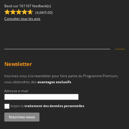
Troy-Bilt
Basé sur 161167 feedback(s)
(4,68/5.00)
U
Consulter tous les avis
Udor
Unger
V
Verdemax
Vesco
Volpi
Newsletter
W
Inscrivez-vous à la newsletter pour faire partie du Programme Premium,
Waldner
vous obtiendrez des
avantages exclusifs
.
Weber
Adresse e-mail
WIDU
Une erreur est survenue
Wiper EcoRobot
Acepto la
traitement des données personnelles
Wolf Garten
Wortex