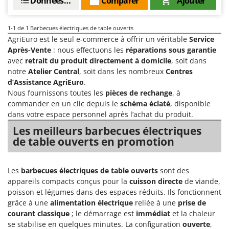
Données techniques
Comparer
Ajouter
Chaudrons électriques pour polenta
Barbieri
Cisailles à gazon à batterie
Batavia
1-1
de 1 Barbecues électriques de table ouverts
Cisailles taille-haies manuelles
Benassi
AgriEuro est le seul e-commerce à offrir un véritable
Service
Après-Vente
: nous effectuons les
réparations sous garantie
Climatiseurs
Beper
avec
retrait du produit directement à domicile
, soit dans
Compresseurs d'air électriques
Berkel
notre
Atelier Central
, soit dans les nombreux
Centres
d’Assistance AgriEuro
.
Compresseurs pour la récolte des olives et la taille
Bernardi
Nous fournissons toutes les
pièces de rechange
, à
Coupe-bordures - Trimmers
Bertolini Pumps
commander en un clic depuis le
schéma éclaté
, disponible
Coupe-branches
dans votre espace personnel après l’achat du produit.
Besser Vacuum
Les meilleurs barbecues électriques
Couveuses à œufs
Bestway
de table ouverts en promotion
Cultivateurs Tiller à ressorts - Extirpateurs
Beta tools
Bissell
D
Les
barbecues électriques de table ouverts
sont des
Débroussailleuses
Black & Decker
appareils compacts conçus pour la
cuisson directe
de viande,
Décompacteurs agricoles
BlackStone
poisson et légumes dans des espaces réduits. Ils fonctionnent
grâce à une
alimentation électrique
reliée à une
prise de
Découpeurs plasma
Blue Bird
courant classique
; le démarrage est
immédiat
et la chaleur
Déplaqueuses de gazon
Bomet
se stabilise en quelques minutes. La configuration
ouverte
,