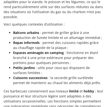
adaptées pour la viande, le poisson et les légumes, ce qui le
Comet
F
rend particulièrement utile sur des surfaces réduites ou dans
Fendeuses à bois
Cresco
des situations où l’utilisation du gaz ou du charbon n’est pas
possible.
Filets pour la Récolte des olives
Cruccolini
Filtres pour vin et huile
Voici quelques contextes d’utilisation :
CTEK
Floconneuses
Balcons urbains
: permet de griller grâce à une
D
production de fumée limitée et un allumage immédiat ;
Fouloirs - Égrappoirs
Dal Degan
Repas informels
: permet des cuissons rapides grâce
Fourches pour tracteur
DCG
au chauffage rapide de la plaque ;
Espaces aménagés en camping
: fonctionne en étant
Fours d'extérieur - intérieur pour pizza et cuisine
Deca
branché à une prise extérieure pour préparer des
Fours électriques
DeWalt
portions pour quelques personnes ;
Fraises à neige
Petits jardins
: utile pour ceux qui disposent de
Di Martino
surfaces limitées ;
Fraises rotatives pour tracteur
Diavola Pro
Cuissons successives
: la seconde grille surélevée
Friteuses sans huile
Diesse
permet de maintenir au chaud les aliments déjà prêts.
Docma
Ces barbecues conviennent aux niveaux
limité
et
hobby
; leur
G
Générateurs d'air chaud
puissance et leur structure légère sont adaptées à des
Dominion
utilisations occasionnelles. Les fonctions simples permettent
Godets à terre basculants pour tracteur
Dreame
une préparation immédiate sans nécessiter de compétences