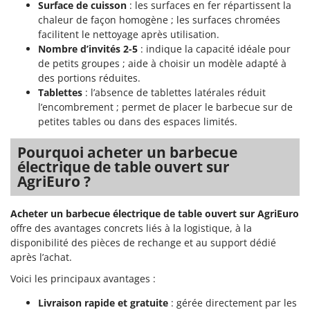
Tondeuses autoportées
Surface de cuisson
: les surfaces en fer répartissent la
Lampacrescia - MGM
chaleur de façon homogène ; les surfaces chromées
Tondeuses débroussailleuses thermiques
Landxcape
facilitent le nettoyage après utilisation.
Trancheuses
Nombre d’invités 2-5
: indique la capacité idéale pour
LAR Casalinghi
de petits groupes ; aide à choisir un modèle adapté à
Trancheuses de sol
Lavor
des portions réduites.
Transpalettes
Linea VZ
Tablettes
: l’absence de tablettes latérales réduit
l’encombrement ; permet de placer le barbecue sur de
Treuils de débardage
Lisam
petites tables ou dans des espaces limités.
Tronçonneuses
Lotusgrill
Pourquoi acheter un barbecue
V
M
électrique de table ouvert sur
Vêtements de Sécurité
M.A.I.BO.
AgriEuro ?
Vibroculteurs à tracteur
Macom
Acheter un barbecue électrique de table ouvert sur AgriEuro
Macte Ovens
offre des avantages concrets liés à la logistique, à la
Makita
disponibilité des pièces de rechange et au support dédié
MAMMAMIA
après l’achat.
Marcato
Voici les principaux avantages :
Marina Systems
Livraison rapide et gratuite
: gérée directement par les