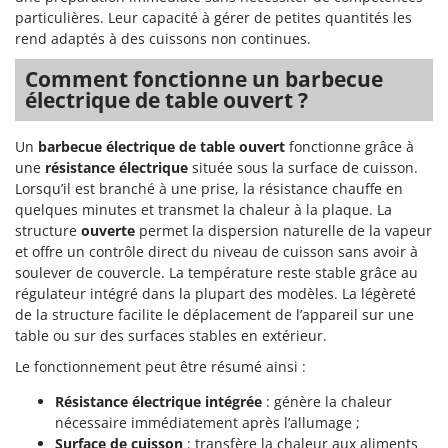
Groupes électrogènes
particulières. Leur capacité à gérer de petites quantités les
E
rend adaptés à des cuissons non continues.
Gyrobroyeurs à lame pour tracteur
EcoFlow
Comment fonctionne un barbecue
Edilmark
H
électrique de table ouvert ?
Haches - Cognées et Hachettes
Effeuno
Hachoirs à viande
Einhell
Un
barbecue électrique de table ouvert
fonctionne grâce à
Herses à Dents
Elegen
une
résistance électrique
située sous la surface de cuisson.
Lorsqu’il est branché à une prise, la résistance chauffe en
Herses Rotatives
Energy Gruppi
quelques minutes et transmet la chaleur à la plaque. La
Enotecnica Pillan
structure
ouverte
permet la dispersion naturelle de la vapeur
L
Lames à neige
et offre un contrôle direct du niveau de cuisson sans avoir à
Eschenfelder
soulever de couvercle. La température reste stable grâce au
Lames niveleuses pour tracteur
EuroMech
régulateur intégré dans la plupart des modèles. La légèreté
Lave-vitres
de la structure facilite le déplacement de l’appareil sur une
Eurosystems
table ou sur des surfaces stables en extérieur.
Lieuses électriques pour vignes
F
Le fonctionnement peut être résumé ainsi :
FAC
M
Machines à pâtes
Résistance électrique intégrée
: génère la chaleur
Fama Industrie
nécessaire immédiatement après l’allumage ;
Machines de nettoyage pour panneaux photovoltaïques et surfaces vitrées
Famag
Surface de cuisson
: transfère la chaleur aux aliments