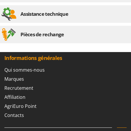
Oriental Koshin
Outdoorchef
Assistance technique
P
Palazzetti
Pièces de rechange
Palumbo Pavi
Partisani
Paterlini
Informations générales
Philips
Qui sommes-nous
Pramac
Marques
Prismafood
Recrutement
R
Affiliation
R.G.V.
AgriEuro Point
Rato
Contacts
Reber
Redback