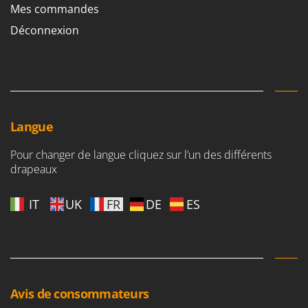
Stiga
Mes commandes
Stocker
Déconnexion
Sunseeker
T
Tecla
TecnoGen
Langue
Tellarini Pompe
Telwin
Pour changer de langue cliquez sur l’un des différents
drapeaux
Tenco
Tineco
IT
UK
FR
DE
ES
Titania
Tornado
Tre Spade
Trev - Abrek - TecnoVIR
Avis de consommateurs
Trotec