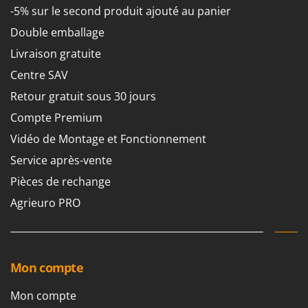
Seven Italy
-5% sur le second produit ajouté au panier
Shark
Double emballage
Silky
Livraison gratuite
Simatech
Centre SAV
Sirman
Retour gratuit sous 30 jours
Skil
Compte Premium
Smartwood
Vidéo de Montage et Fonctionnement
Smeg
Service après-vente
Snapper
Pièces de rechange
Solidur
Agrieuro PRO
Spice Electronics
Spiralmac
Spring Protezione
Mon compte
Spyro
Mon compte
Stanley