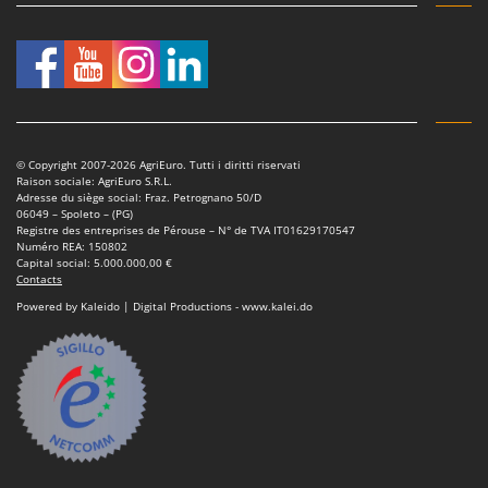
Worx
Y
Yard Force
Z
Zanon
Zephir
© Copyright 2007-2026 AgriEuro. Tutti i diritti riservati
Raison sociale: AgriEuro S.R.L.
ZGrills
Adresse du siège social: Fraz. Petrognano 50/D
06049 – Spoleto – (PG)
Zodiac
Registre des entreprises de Pérouse – N° de TVA IT01629170547
Numéro REA: 150802
Zomax
Capital social: 5.000.000,00 €
Contacts
Powered by Kaleido | Digital Productions - www.kalei.do