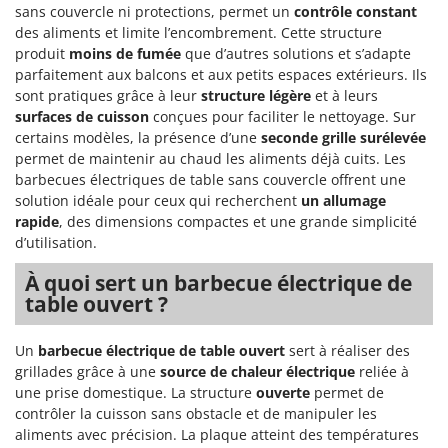
sans couvercle ni protections, permet un
contrôle constant
Désherbeurs thermiques et mécaniques
Bosch
des aliments et limite l’encombrement. Cette structure
Déshumidificateurs
Brumi
produit
moins de fumée
que d’autres solutions et s’adapte
Draineuses
parfaitement aux balcons et aux petits espaces extérieurs. Ils
BullMach
sont pratiques grâce à leur
structure légère
et à leurs
surfaces de cuisson
conçues pour faciliter le nettoyage. Sur
E
C
Échelles en aluminium
C.EL.ME.
certains modèles, la présence d’une
seconde grille surélevée
permet de maintenir au chaud les aliments déjà cuits. Les
Effaroucheurs d'oiseaux
Calory Forni
barbecues électriques de table sans couvercle offrent une
Effeuilleuses pour olives
Campagnola
solution idéale pour ceux qui recherchent
un allumage
Égreneuses à maïs
rapide
, des dimensions compactes et une grande simplicité
Campingaz
d’utilisation.
Électropompes pour la maison et le jardin
Castelgarden
À quoi sert un barbecue électrique de
Éleveuses artificielles pour poussins
Castellari
table ouvert ?
Enfouisseurs de pierres
Ceccato Olindo
Enrouleurs de filets pour olives
Char-Broil
Un
barbecue électrique de table ouvert
sert à réaliser des
Épareuses pour tracteur
grillades grâce à une
source de chaleur électrique
reliée à
Classe
une prise domestique. La structure
ouverte
permet de
Épépineuses
Clementi
contrôler la cuisson sans obstacle et de manipuler les
Équipements de protection des voies respiratoires
aliments avec précision. La plaque atteint des températures
Cofra