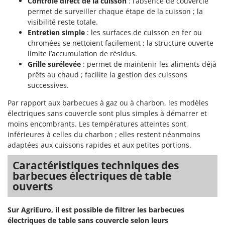
Contrôle direct de la cuisson
: l’absence de couvercle
Pulvérisateurs
GRIFO
permet de surveiller chaque étape de la cuisson ; la
Pulvérisateurs portés
visibilité reste totale.
GVS
Entretien simple
: les surfaces de cuisson en fer ou
GYS
R
chromées se nettoient facilement ; la structure ouverte
Rafraîchisseurs d'air par évaporation
limite l’accumulation de résidus.
H
Rampes de chargement en aluminium
Grille surélevée
: permet de maintenir les aliments déjà
Hailo
prêts au chaud ; facilite la gestion des cuissons
Râpes à fromage électriques
Helvi
successives.
Râteaux pour tracteur
Henx
Par rapport aux barbecues à gaz ou à charbon, les modèles
Remplisseuses
HiKOKI
électriques sans couvercle sont plus simples à démarrer et
Robots nettoyeurs de piscine
moins encombrants. Les températures atteintes sont
Honda
inférieures à celles du charbon ; elles restent néanmoins
Robots Tondeuses
adaptées aux cuissons rapides et aux petites portions.
I
Rogneuses de souches
Idromatic
Caractéristiques techniques des
Rouleaux pour tracteur
Il-Tec
barbecues électriques de table
ouverts
Imperia
S
Scies à os
Infaco
Sur AgriEuro, il est possible de filtrer les barbecues
Scies à Ruban
Intec
électriques de table sans couvercle selon leurs