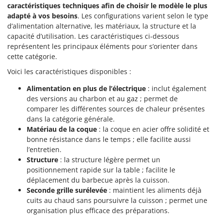
Scies alternatives à batterie
caractéristiques techniques afin de choisir le modèle le plus
Intex
adapté à vos besoins
. Les configurations varient selon le type
Scies de jardin télescopiques
Italyco
d’alimentation alternative, les matériaux, la structure et la
Sécateurs électriques à batterie
capacité d’utilisation. Les caractéristiques ci-dessous
ITM
Sécateurs et Échenilloirs manuels
représentent les principaux éléments pour s’orienter dans
cette catégorie.
J
Sécateurs pneumatiques
JOLLY ITALIA
Voici les caractéristiques disponibles :
Semoirs et Épandeurs d'engrais
K
Alimentation en plus de l’électrique
: inclut également
Socs pour tracteur
KAAZ
des versions au charbon et au gaz ; permet de
Souffleurs aspirateurs pour Feuilles
Karcher
comparer les différentes sources de chaleur présentes
Soufreuses - Poudreuses à dos
dans la catégorie générale.
Kasco
Matériau de la coque
: la coque en acier offre solidité et
Soufreuses - Poudreuses pour tracteur
Kemper
bonne résistance dans le temps ; elle facilite aussi
l’entretien.
Keter
T
Structure
: la structure légère permet un
Taille-haies
KitchenAid
positionnement rapide sur la table ; facilite le
Taille-haies à bras pour tracteur
Komo
déplacement du barbecue après la cuisson.
Seconde grille surélevée
: maintient les aliments déjà
Tarières
cuits au chaud sans poursuivre la cuisson ; permet une
L
Tondeuses à Gazon
Laica
organisation plus efficace des préparations.