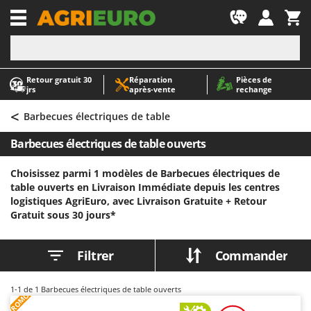
-1
Retour gratuit 30
Réparation
Pièces de
A
A
jrs
après‑vente
rechange
Abris de jardin
ABAC
<
Accessoires pour tracteurs tondeuses autoportés
AgriEuro Premium
Barbecues électriques de table
Aérateurs Scarificateurs pour gazon
AgriEuro TOP-LINE
Barbecues électriques de table ouverts
Arracheuses de pommes de terre pour tracteur
AGT
Choisissez parmi 1 modèles de Barbecues électriques de
Aspirateurs - Balais Électriques
Aima
table ouverts en Livraison Immédiate depuis les centres
Aspirateurs à cendres
Airmec
logistiques AgriEuro, avec Livraison Gratuite +
Retour
Gratuit sous 30 jours*
Aspirateurs à feuilles sur roues
AL-KO
Aspirateurs de piscine
ALA 2000
Filtrer
Commander
Aspirateurs Multifonctions
Alce
Atomiseurs agricoles pour tracteurs
Alpina
1-1
de 1 Barbecues électriques de table ouverts
PROMO
Atomiseurs pour traitements
Ama