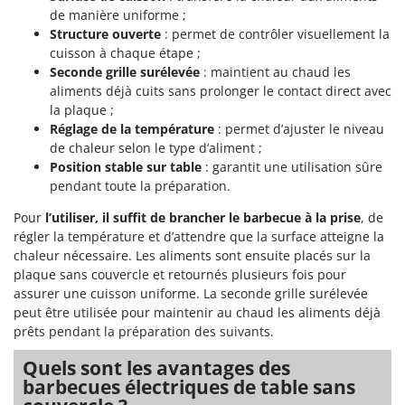
Machines pour la transformation des fruits
Famur
de manière uniforme ;
Machines sous vide
Structure ouverte
: permet de contrôler visuellement la
FARMER
cuisson à chaque étape ;
Motobineuses
FBC
Seconde grille surélevée
: maintient au chaud les
Motoculteurs
aliments déjà cuits sans prolonger le contact direct avec
Ferrari Group
la plaque ;
Motofaucheuses
Ferroni
Réglage de la température
: permet d’ajuster le niveau
Motopompes pour irrigation
de chaleur selon le type d’aliment ;
Ferrua
Position stable sur table
: garantit une utilisation sûre
Moulins à céréales électriques
FIAC
pendant toute la préparation.
Moulins à farine
FIEM
Pour
l’utiliser, il suffit de brancher le barbecue à la prise
, de
Fimar
N
régler la température et d’attendre que la surface atteigne la
Nettoyeurs et Balais à vapeur
chaleur nécessaire. Les aliments sont ensuite placés sur la
FINI
plaque sans couvercle et retournés plusieurs fois pour
Nettoyeurs haute pression
Fiorentini
assurer une cuisson uniforme. La seconde grille surélevée
Nettoyeurs tapis, moquettes et tapisseries
Fiskars
peut être utilisée pour maintenir au chaud les aliments déjà
prêts pendant la préparation des suivants.
Flymo
P
Peignes vibreurs et Secoueurs à olives
Quels sont les avantages des
Fontana Forni
Pelles rétros pour tracteur
barbecues électriques de table sans
Forest Master