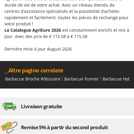
N
New O.M.R.A.
durée de vie de votre achat. Avec un réseau étendu de
centres d’assistance spécialisés et la possibilité d’acheter,
Nilfisk
rapidement et facilement, toutes les pièces de rechange pour
Ninja
votre produit !
Le Catalogue AgriEuro 2026
est constamment enrichi et mis à
Novatec
jour. Avec des prix de € 115.58 à € 115.58
Novital
NuAir
Dernière mise à jour August 2026
NuovaFac
__Altre pagine correlate
O
Officine Savioli
Barbecue Broche Rôtissoire
Barbecue Fumoir
Barbecue Hybr
Oliviero
Olix
OMA
Livraison gratuite
Omas
Ompagrill
Remise 5% à partir du second produit
Ooni