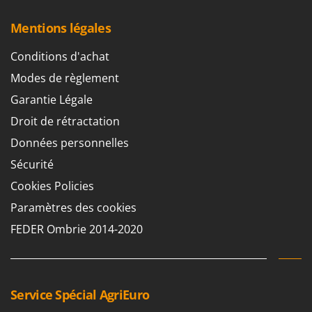
Resto Italia
Mentions légales
Ribimex
Ripartrak
Conditions d'achat
Ritter
Modes de règlement
River Systems
Garantie Légale
Robomow
Droit de rétractation
Rossofuoco
Données personnelles
Rover Pompe
Sécurité
Royal Food
Cookies Policies
Ryobi
Paramètres des cookies
S
FEDER Ombrie 2014-2020
S.T.P.
Santos
Sbaraglia
Service Spécial AgriEuro
Schnitzer