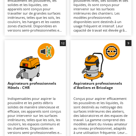
efficacement les poussières, les
poussières fines, des solides et des
Autolaveuses
Ambrogio Robot
solides et les liquides, ces
liquides, ils sont conçus pour
appareils sont conçus pour
intervenir sur les surfaces
Autres produits
Annovi Reverberi
travailler sur de grandes surfaces
intérieures des chantiers. Les
intérieures, telles que les sols, les
modèles professionnels
couloirs, les hangars et les vastes
disponibles sont destinés à un
ANTHBOT
zones d’activité. Disponibles en
usage fréquent et intensif. Leur
B
versions semi-professionnelles et
capacité de travail est élevée grâce
Balayeuses
Archman
professionnelles, ils sont destinés
à des fûts de grande capacité et à
à une utilisation fréquente et
des configurations à un, deux ou
Bancs de scie pour le bois - Scies à bûches
Arco
continue. Leur capacité de travail
trois moteurs, capables de traiter
12
9
élevée s'appuie sur des fûts de
des résidus tels que les gravats, les
Barbecues
Ardes
grande capacité et sur des
poussières de ciment et les débris
configurations à un, deux ou trois
issus des travaux de construction.
Bennes pour tracteur
Argo
moteurs, permettant de couvrir
La qualité du nettoyage, optimale
de vastes surfaces tout en
et constante, est assurée par des
Brosses pour sols extérieurs
Ariete
réduisant les temps d’arrêt liés à la
systèmes de filtration
vidange. Le nettoyage, profond et
performants, tels que le double
Brouettes à moteur
Artus
homogène, est assuré par des
filtre et le secoueur de filtre, qui
systèmes de filtration
maintiennent une puissance
Aspirateurs professionnels
Aspirateurs professionnels
Broyeurs à axe horizontal pour tracteur
performants, tels que le double
d’aspiration stable même en
Attila
Hôtels - CHR
d'Ateliers et Bricolage
filtre et le secoueur de filtre, qui
présence de poussières fines. Leur
maintiennent une puissance
rendement opérationnel élevé
Broyeurs de branches et végétaux
Ausonia
d’aspiration constante même en
réduit les temps d’intervention, ce
Indispensables pour aspirer la
Conçus pour aspirer efficacement
présence de grands volumes de
qui les rend particulièrement
poussière et les petits débris
les poussières et les liquides, ils
Butteurs pour tracteur
Awelco
salissures. Leur rendement
adaptés aux chantiers, aux ateliers
solides de manière silencieuse et
sont destinés au nettoyage des
horaire élevé améliore l’efficacité
artisanaux et aux travaux de
efficace, ces appareils sont conçus
surfaces intérieures des ateliers,
opérationnelle, ce qui les rend
rénovation. Alimentés par le
pour intervenir sur les surfaces
des laboratoires et des espaces de
C
B
particulièrement adaptés à une
réseau électrique, ils ont besoin
intérieures, telles que les sols, les
travail. La gamme comprend des
Chargeurs de batterie - Démarreurs
Baesso
utilisation intensive dans les
d'un branchement via un cordon,
couloirs, les espaces communs et
modèles allant du niveau amateur
entrepôts, établissements
ce qui limite leur rayon d’action
les chambres. Disponibles en
au niveau professionnel, adaptés
Charrues pour tracteur
Bahco
commerciaux, salles de sport,
tout en garantissant un
versions semi-professionnelles et
à une utilisation fréquente. Leur