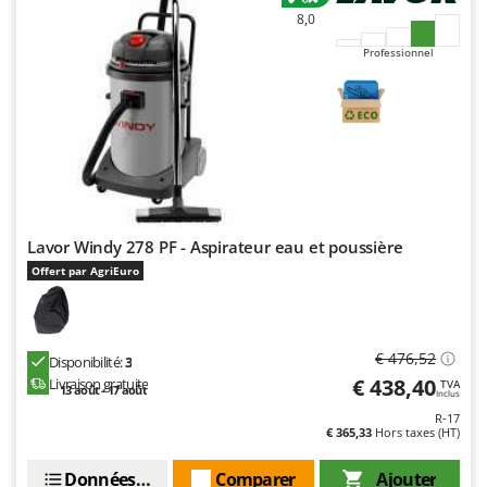
Worx
8,0
Y
Professionnel
Yard Force
Z
Zanon
Zephir
ZGrills
Zodiac
Lavor Windy 278 PF - Aspirateur eau et poussière
Zomax
Offert par AgriEuro
€ 476,52
Disponibilité:
3
€ 438,40
Livraison gratuite
TVA
13 août - 17 août
Inclus
R-17
€ 365,33
Hors taxes (HT)
Données techniques
Comparer
Ajouter