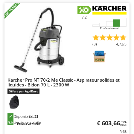
N
New O.M.R.A.
+200 VENDUS
Nilfisk
7,2
Ninja
Professionnel
Novatec
Novital
(3)
4,72/5
NuAir
NuovaFac
O
Officine Savioli
Karcher Pro NT 70/2 Me Classic - Aspirateur solides et
Oliviero
liquides - Bidon 70 L - 2300 W
Offert par AgriEuro
Olix
OMA
Omas
Disponibilité:
21
Ompagrill
€ 603,66
Livraison gratuite
TVA
13 août - 17 août
Inclus
Ooni
R-38