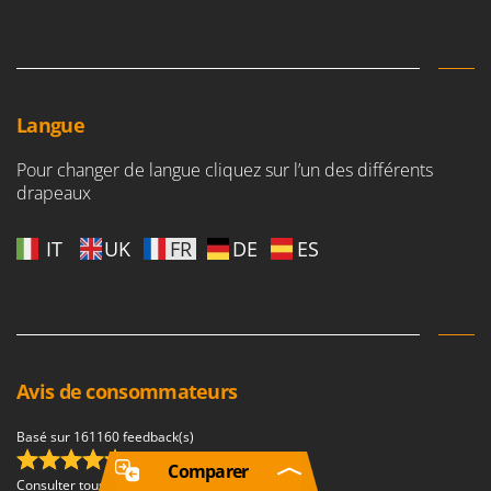
Langue
Pour changer de langue cliquez sur l’un des différents
drapeaux
IT
UK
FR
DE
ES
Avis de consommateurs
Basé sur 161160 feedback(s)
(4,68/5.00)
Comparer
Consulter tous les avis