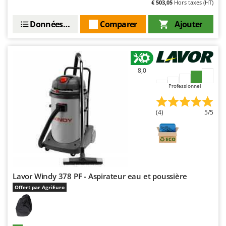
€ 503,05
Hors taxes (HT)
Oriental Koshin
Outdoorchef
Données techniques
Comparer
Ajouter
P
Palazzetti
Palumbo Pavi
8,0
Partisani
Professionnel
Paterlini
Philips
(4)
5/5
Pramac
Prismafood
R
R.G.V.
Lavor Windy 378 PF - Aspirateur eau et poussière
Rato
Offert par AgriEuro
Reber
Redback