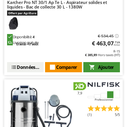
Karcher Pro NT 30/1 Ap Te L - Aspirateur solides et
liquides - Bac de collecte 30 L - 1380W
Offert par AgriEuro
€ 534,45
Disponibilité:
4
€ 463,07
Livraison gratuite
TVA
13 août - 17 août
Inclus
R-15
€ 385,89
Hors taxes (HT)
Données techniques
Comparer
Ajouter
7,9
Professionnel
(1)
5/5