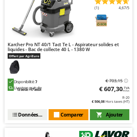
Troy-Bilt
(1)
4,67/5
U
Udor
Unger
V
Karcher Pro NT 40/1 Tact Te L - Aspirateur solides et
Verdemax
liquides - Bac de collecte 40 L - 1380 W
Offert par AgriEuro
Vesco
Volpi
W
€ 703,15
Disponibilité:
7
Waldner
€ 607,30
Livraison gratuite
TVA
13 août - 17 août
Inclus
Weber
R-20
€ 506,08
Hors taxes (HT)
WIDU
Wiper EcoRobot
Données techniques
Comparer
Ajouter
Wolf Garten
Wortex