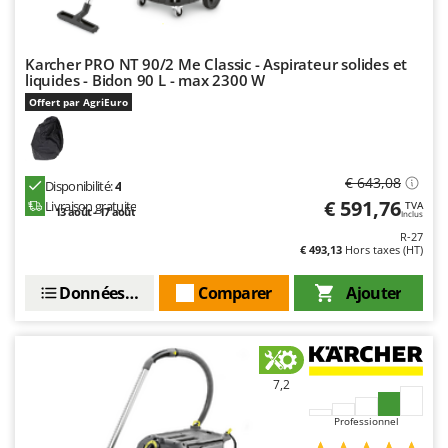
Stiga
Stocker
Karcher PRO NT 90/2 Me Classic - Aspirateur solides et
Sunseeker
liquides - Bidon 90 L - max 2300 W
Offert par AgriEuro
T
Tecla
TecnoGen
€ 643,08
Disponibilité:
4
Tellarini Pompe
€ 591,76
Livraison gratuite
TVA
13 août - 17 août
Inclus
Telwin
R-27
Tenco
€ 493,13
Hors taxes (HT)
Tineco
Données techniques
Comparer
Ajouter
Titania
Tornado
Tre Spade
7,2
Trev - Abrek - TecnoVIR
Professionnel
Trotec