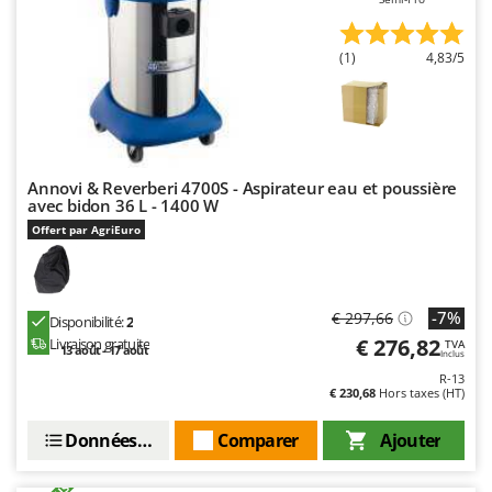
(1)
4,83/5
Annovi & Reverberi 4700S - Aspirateur eau et poussière
avec bidon 36 L - 1400 W
Offert par AgriEuro
-7%
€ 297,66
Disponibilité:
2
€ 276,82
Livraison gratuite
TVA
13 août - 17 août
Inclus
R-13
€ 230,68
Hors taxes (HT)
Données techniques
Comparer
Ajouter