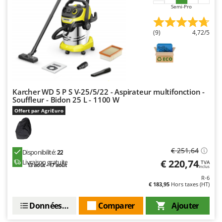
Master
Semi-Pro
Mastercook
(9)
4,72/5
Masterpro
McCulloch
MCH
Michelin
Karcher WD 5 P S V-25/5/22 - Aspirateur multifonction -
Mille
Souffleur - Bidon 25 L - 1100 W
Minox
Offert par AgriEuro
Mockmill
More than chef
€ 251,64
Disponibilité:
22
MOSA
€ 220,74
Livraison gratuite
TVA
13 août - 17 août
Inclus
MOVA
R-6
Mowox
€ 183,95
Hors taxes (HT)
MTD
Données techniques
Comparer
Ajouter