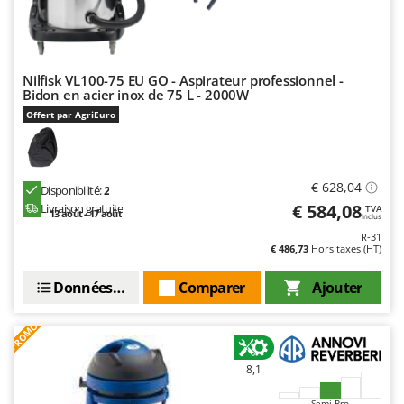
Nilfisk VL100-75 EU GO - Aspirateur professionnel -
Bidon en acier inox de 75 L - 2000W
Offert par AgriEuro
€ 628,04
Disponibilité:
2
€ 584,08
Livraison gratuite
TVA
13 août - 17 août
Inclus
R-31
€ 486,73
Hors taxes (HT)
Données techniques
Comparer
Ajouter
PROMO
8,1
Semi-Pro