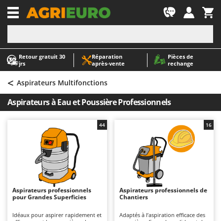
-1
Retour gratuit 30
Réparation
Pièces de
A
A
jrs
après‑vente
rechange
Abris de jardin
ABAC
<
Accessoires pour tracteurs tondeuses autoportés
AgriEuro Premium
Aspirateurs Multifonctions
Aérateurs Scarificateurs pour gazon
AgriEuro TOP-LINE
Aspirateurs à Eau et Poussière Professionnels
Arracheuses de pommes de terre pour tracteur
AGT
Aspirateurs - Balais Électriques
Aima
44
16
Aspirateurs à cendres
Airmec
Aspirateurs à feuilles sur roues
AL-KO
Aspirateurs de piscine
ALA 2000
Aspirateurs Multifonctions
Alce
Aspirateurs professionnels
Aspirateurs professionnels de
pour Grandes Superficies
Chantiers
Atomiseurs agricoles pour tracteurs
Alpina
Atomiseurs pour traitements
Ama
Idéaux pour aspirer rapidement et
Adaptés à l’aspiration efficace des