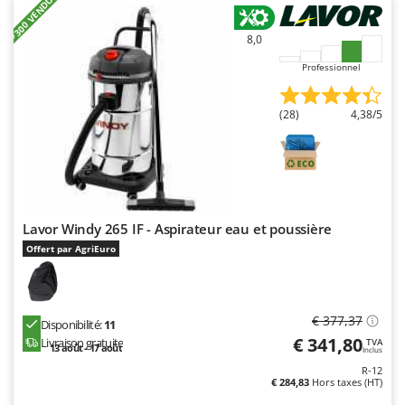
+300 VENDUS
8,0
Professionnel
(28)
4,38/5
Lavor Windy 265 IF - Aspirateur eau et poussière
Offert par AgriEuro
€ 377,37
Disponibilité:
11
€ 341,80
Livraison gratuite
TVA
13 août - 17 août
Inclus
R-12
€ 284,83
Hors taxes (HT)