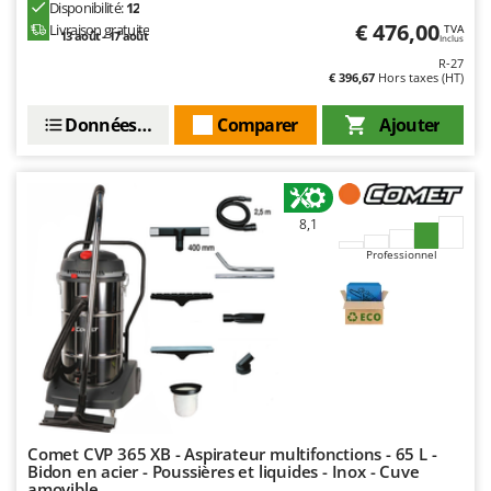
Disponibilité:
12
Resto Italia
€ 476,00
Livraison gratuite
TVA
13 août - 17 août
Ribimex
Inclus
R-27
Ripartrak
€ 396,67
Hors taxes (HT)
Ritter
Données techniques
Comparer
Ajouter
River Systems
Robomow
Rossofuoco
8,1
Rover Pompe
Professionnel
Royal Food
Ryobi
S
S.T.P.
Santos
Sbaraglia
Comet CVP 365 XB - Aspirateur multifonctions - 65 L -
Schnitzer
Bidon en acier - Poussières et liquides - Inox - Cuve
amovible