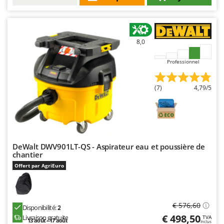
8,0
Professionnel
(7)
4,79/5
DeWalt DWV901LT-QS - Aspirateur eau et poussière de
chantier
Offert par AgriEuro
€ 576,60
Disponibilité:
2
€ 498,50
Livraison gratuite
TVA
13 août - 17 août
Inclus