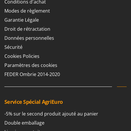
Conditions d'achat
Machines pour la transformation des fruits
Famur
Modes de règlement
Machines sous vide
FARMER
Motobineuses
Garantie Légale
FBC
Motoculteurs
Droit de rétractation
Ferrari Group
Motofaucheuses
Données personnelles
Ferroni
Motopompes pour irrigation
Sécurité
Ferrua
Moulins à céréales électriques
Cookies Policies
FIAC
Moulins à farine
Paramètres des cookies
FIEM
FEDER Ombrie 2014-2020
Fimar
N
Nettoyeurs et Balais à vapeur
FINI
Nettoyeurs haute pression
Fiorentini
Nettoyeurs tapis, moquettes et tapisseries
Fiskars
Service Spécial AgriEuro
Flymo
P
-5% sur le second produit ajouté au panier
Peignes vibreurs et Secoueurs à olives
Fontana Forni
Double emballage
Pelles rétros pour tracteur
Forest Master