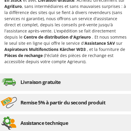
En Stock
et avec
Livraison Gratuite
. Achetez directement sur
Comet
AgriEuro
, sans intermédiaires et sans mauvaises surprises : à
F
Fendeuses à bois
la différence des sites qui se fient à divers revendeurs (sans
Cresco
services ni garantie), nous offrons un service d'assistance
Filets pour la Récolte des olives
Cruccolini
direct et complet, depuis les conseils pré-vente jusqu'à
Filtres pour vin et huile
l'assistance après-vente. L'expédition se fait directement
CTEK
depuis le
Centre de distribution d'Agrieuro
. Et nous sommes
Floconneuses
le seul site en ligne qui offre le service d'
Assistance SAV
sur
D
Fouloirs - Égrappoirs
Dal Degan
Aspirateurs Multifonctions Kärcher WD3
, et la fourniture de
Pièces de rechange
(l'éclaté des pièces de rechange est
Fourches pour tracteur
DCG
accessible depuis votre compte Agrieuro).
Fours d'extérieur - intérieur pour pizza et cuisine
Deca
Fours électriques
DeWalt
Livraison gratuite
Fraises à neige
Di Martino
Fraises rotatives pour tracteur
Diavola Pro
Friteuses sans huile
Diesse
Remise 5% à partir du second produit
Docma
G
Générateurs d'air chaud
Dominion
Assistance technique
Godets à terre basculants pour tracteur
Dreame