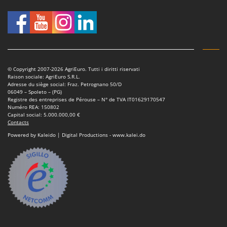
Tondeuses autoportées
Lampacrescia - MGM
Tondeuses débroussailleuses thermiques
Landxcape
Trancheuses
LAR Casalinghi
Trancheuses de sol
Lavor
Transpalettes
Linea VZ
© Copyright 2007-2026 AgriEuro. Tutti i diritti riservati
Raison sociale: AgriEuro S.R.L.
Treuils de débardage
Lisam
Adresse du siège social: Fraz. Petrognano 50/D
06049 – Spoleto – (PG)
Tronçonneuses
Lotusgrill
Registre des entreprises de Pérouse – N° de TVA IT01629170547
Numéro REA: 150802
V
Capital social: 5.000.000,00 €
M
Vêtements de Sécurité
Contacts
M.A.I.BO.
Powered by Kaleido | Digital Productions - www.kalei.do
Vibroculteurs à tracteur
Macom
Macte Ovens
Makita
MAMMAMIA
Marcato
Marina Systems