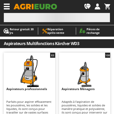
-1
Retour gratuit 30
Réparation
Pièces de
A
A
jrs
après‑vente
rechange
Abris de jardin
ABAC
Accessoires pour tracteurs tondeuses autoportés
AgriEuro Premium
Aspirateurs Multifonctions Kärcher WD3
Aérateurs Scarificateurs pour gazon
AgriEuro TOP-LINE
83
108
Arracheuses de pommes de terre pour tracteur
AGT
Aspirateurs - Balais Électriques
Aima
Aspirateurs à cendres
Airmec
Aspirateurs à feuilles sur roues
AL-KO
Aspirateurs de piscine
ALA 2000
Aspirateurs professionnels
Aspirateurs Ménagers
Aspirateurs Multifonctions
Alce
Parfaits pour aspirer efficacement
Adaptés à l’aspiration de
Atomiseurs agricoles pour tracteurs
Alpina
les poussières, les solides et les
poussières, liquides et solides de
liquides, ils sont conçus pour
manière pratique et polyvalente,
Atomiseurs pour traitements
Ama
travailler sur de vastes surfaces
ils sont conçus pour intervenir sur