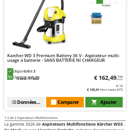
Désherbeurs thermiques et mécaniques
Bosch
Hobby
Déshumidificateurs
Brumi
Draineuses
BullMach
E
C
Échelles en aluminium
C.EL.ME.
Effaroucheurs d'oiseaux
Calory Forni
Karcher WD 3 Premium Battery 36 V - Aspirateur multi-
Effeuilleuses pour olives
Campagnola
usage à batterie - SANS BATTERIE NI CHARGEUR
Égreneuses à maïs
Campingaz
Disponibilité:
3
Électropompes pour la maison et le jardin
Castelgarden
€ 162,49
Livraison gratuite
TVA
13 août - 17 août
Inclus
Éleveuses artificielles pour poussins
Castellari
R-10
Enfouisseurs de pierres
€ 135,41
Hors taxes (HT)
Ceccato Olindo
Enrouleurs de filets pour olives
Char-Broil
Données techniques
Comparer
Ajouter
Épareuses pour tracteur
Classe
Épépineuses
Clementi
1-2
de 2 Aspirateurs Multifonctions
La gamme 2026 de
Aspirateurs Multifonctions Kärcher WD3
,
Équipements de protection des voies respiratoires
Cofra