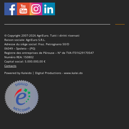
Scies alternatives à batterie
Intex
Scies de jardin télescopiques
Italyco
Sécateurs électriques à batterie
ITM
Sécateurs et Échenilloirs manuels
J
Sécateurs pneumatiques
© Copyright 2007-2026 AgriEuro. Tutti i diritti riservati
JOLLY ITALIA
Raison sociale: AgriEuro S.R.L.
Semoirs et Épandeurs d'engrais
Adresse du siège social: Fraz. Petrognano 50/D
06049 – Spoleto – (PG)
K
Socs pour tracteur
Registre des entreprises de Pérouse – N° de TVA IT01629170547
KAAZ
Numéro REA: 150802
Souffleurs aspirateurs pour Feuilles
Capital social: 5.000.000,00 €
Karcher
Contacts
Soufreuses - Poudreuses à dos
Kasco
Powered by Kaleido | Digital Productions - www.kalei.do
Soufreuses - Poudreuses pour tracteur
Kemper
Keter
T
Taille-haies
KitchenAid
Taille-haies à bras pour tracteur
Komo
Tarières
L
Tondeuses à Gazon
Laica