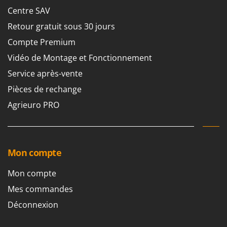
Machines pour la transformation des fruits
Famur
Centre SAV
Machines sous vide
FARMER
Retour gratuit sous 30 jours
Motobineuses
FBC
Compte Premium
Motoculteurs
Ferrari Group
Vidéo de Montage et Fonctionnement
Motofaucheuses
Ferroni
Service après-vente
Motopompes pour irrigation
Ferrua
Pièces de rechange
Moulins à céréales électriques
FIAC
Agrieuro PRO
Moulins à farine
FIEM
Fimar
N
Nettoyeurs et Balais à vapeur
FINI
Mon compte
Nettoyeurs haute pression
Fiorentini
Nettoyeurs tapis, moquettes et tapisseries
Mon compte
Fiskars
Mes commandes
Flymo
P
Peignes vibreurs et Secoueurs à olives
Déconnexion
Fontana Forni
Pelles rétros pour tracteur
Forest Master