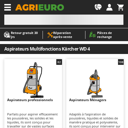
-1
Retour gratuit 30
Réparation
Pièces de
A
A
jrs
après‑vente
rechange
Abris de jardin
ABAC
Accessoires pour tracteurs tondeuses autoportés
AgriEuro Premium
Aspirateurs Multifonctions Kärcher WD 4
Aérateurs Scarificateurs pour gazon
AgriEuro TOP-LINE
82
108
Arracheuses de pommes de terre pour tracteur
AGT
Aspirateurs - Balais Électriques
Aima
Aspirateurs à cendres
Airmec
Aspirateurs à feuilles sur roues
AL-KO
Aspirateurs de piscine
ALA 2000
Aspirateurs professionnels
Aspirateurs Ménagers
Aspirateurs Multifonctions
Alce
Parfaits pour aspirer efficacement
Adaptés à l’aspiration de
Atomiseurs agricoles pour tracteurs
Alpina
les poussières, les solides et les
poussières, liquides et solides de
liquides, ils sont conçus pour
manière pratique et polyvalente,
Atomiseurs pour traitements
Ama
travailler sur de vastes surfaces
ils sont conçus pour intervenir sur