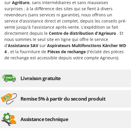
sur
AgriEuro
, sans intermédiaires et sans mauvaises
Désherbeurs thermiques et mécaniques
Bosch
surprises : à la différence des sites qui se fient à divers
Déshumidificateurs
Brumi
revendeurs (sans services ni garantie), nous offrons un
service d'assistance direct et complet, depuis les conseils pré-
Draineuses
BullMach
vente jusqu'à l'assistance après-vente. L'expédition se fait
directement depuis le
Centre de distribution d'Agrieuro
. Et
E
C
Échelles en aluminium
nous sommes le seul site en ligne qui offre le service
C.EL.ME.
d'
Assistance SAV
sur
Aspirateurs Multifonctions Kärcher WD
Effaroucheurs d'oiseaux
Calory Forni
4
, et la fourniture de
Pièces de rechange
(l'éclaté des pièces
Effeuilleuses pour olives
Campagnola
de rechange est accessible depuis votre compte Agrieuro).
Égreneuses à maïs
Campingaz
Électropompes pour la maison et le jardin
Castelgarden
Livraison gratuite
Éleveuses artificielles pour poussins
Castellari
Enfouisseurs de pierres
Ceccato Olindo
Remise 5% à partir du second produit
Enrouleurs de filets pour olives
Char-Broil
Épareuses pour tracteur
Classe
Épépineuses
Clementi
Assistance technique
Équipements de protection des voies respiratoires
Cofra