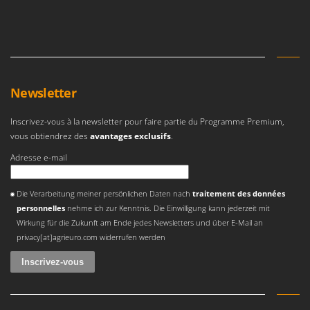
Pulvérisateurs
GRIFO
Pulvérisateurs portés
GVS
GYS
R
Rafraîchisseurs d'air par évaporation
H
Rampes de chargement en aluminium
Newsletter
Hailo
Râpes à fromage électriques
Helvi
Inscrivez-vous à la newsletter pour faire partie du Programme Premium,
Râteaux pour tracteur
Henx
vous obtiendrez des
avantages exclusifs
.
Remplisseuses
HiKOKI
Adresse e-mail
Robots nettoyeurs de piscine
Honda
Une erreur est survenue
Robots Tondeuses
Die Verarbeitung meiner persönlichen Daten nach
traitement des données
I
personnelles
nehme ich zur Kenntnis. Die Einwilligung kann jederzeit mit
Rogneuses de souches
Idromatic
Wirkung für die Zukunft am Ende jedes Newsletters und über E-Mail an
Rouleaux pour tracteur
Il-Tec
privacy[at]agrieuro.com widerrufen werden
Imperia
S
Scies à os
Infaco
Scies à Ruban
Intec