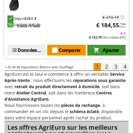
€ 210,18
Disponibilité:
3
€ 184,55
Livraison gratuite
TVA
13 août - 17 août
Inclus
R-5
€ 153,79
Hors taxes (HT)
Données techniques
Comparer
Ajouter
1
2
3
4
1-20
de 68 Aspirateurs Bidons avec Soufflage
AgriEuro est le seul e-commerce à offrir un véritable
Service
Après-Vente
: nous effectuons les
réparations sous garantie
avec
retrait du produit directement à domicile
, soit dans
notre
Atelier Central
, soit dans les nombreux
Centres
d’Assistance AgriEuro
.
Nous fournissons toutes les
pièces de rechange
, à
commander en un clic depuis le
schéma éclaté
, disponible
dans votre espace personnel après l’achat du produit.
Les offres AgriEuro sur les meilleurs