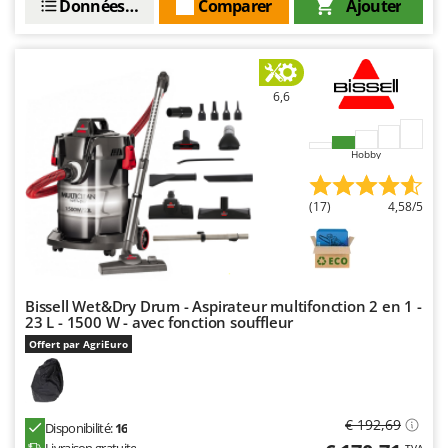
Données techniques
Comparer
Ajouter
6,6
Hobby
(17)
4,58/5
Bissell Wet&Dry Drum - Aspirateur multifonction 2 en 1 -
23 L - 1500 W - avec fonction souffleur
Offert par AgriEuro
€ 192,69
Disponibilité:
16
TVA