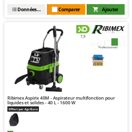
Seven Italy
Données techniques
Comparer
Ajouter
Shark
Silky
Simatech
7,9
Sirman
Skil
Professionnel
Smartwood
Smeg
Snapper
Solidur
Spice Electronics
Ribimex Aspirix 40M - Aspirateur multifonction pour
Spiralmac
liquides et solides - 40 L - 1600 W
Spring Protezione
Offert par AgriEuro
Spyro
Stanley