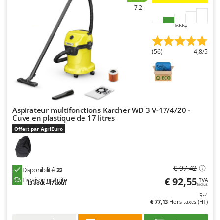
7,2
Hobby
(56)
4,8/5
Aspirateur multifonctions Karcher WD 3 V-17/4/20 -
Cuve en plastique de 17 litres
Offert par AgriEuro
€ 97,42
Disponibilité:
22
€ 92,55
Livraison gratuite
TVA
13 août - 17 août
Inclus
R-4
€ 77,13
Hors taxes (HT)