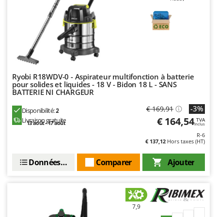
Master
Mastercook
Masterpro
McCulloch
MCH
Ryobi R18WDV-0 - Aspirateur multifonction à batterie
Michelin
pour solides et liquides - 18 V - Bidon 18 L - SANS
BATTERIE NI CHARGEUR
Mille
Minox
-3%
€ 169,91
Disponibilité:
2
€ 164,54
Livraison gratuite
TVA
Mockmill
13 août - 17 août
Inclus
More than chef
R-6
€ 137,12
Hors taxes (HT)
MOSA
Données techniques
Comparer
Ajouter
MOVA
Mowox
MTD
7,9