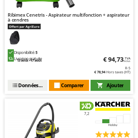
Worx
Ribimex Cenetris - Aspirateur multifonction + aspirateur
Y
à cendres
Yard Force
Offert par AgriEuro
Z
Zanon
Zephir
Disponibilité:
5
ZGrills
€ 94,73
Livraison gratuite
TVA
13 août - 17 août
Inclus
Zodiac
R-5
€ 78,94
Hors taxes (HT)
Zomax
Données techniques
Comparer
Ajouter
7,2
Hobby