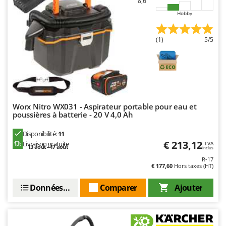
8,6
Hobby
(1)
5/5
Worx Nitro WX031 - Aspirateur portable pour eau et
poussières à batterie - 20 V 4,0 Ah
Disponibilité:
11
€ 213,12
Livraison gratuite
TVA
13 août - 17 août
Inclus
R-17
€ 177,60
Hors taxes (HT)
Données techniques
Comparer
Ajouter