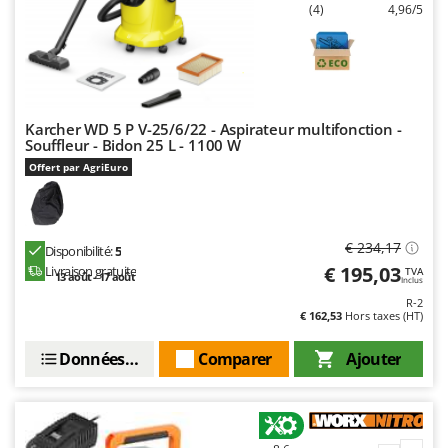
(4)
4,96/5
Karcher WD 5 P V-25/6/22 - Aspirateur multifonction -
Souffleur - Bidon 25 L - 1100 W
Offert par AgriEuro
€ 234,17
Disponibilité:
5
€ 195,03
Livraison gratuite
TVA
13 août - 17 août
Inclus
R-2
€ 162,53
Hors taxes (HT)
Données techniques
Comparer
Ajouter