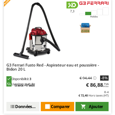
PROMO
Oriental Koshin
Outdoorchef
7,3
Hobby
P
Palazzetti
Palumbo Pavi
Partisani
Paterlini
Philips
Pramac
G3 Ferrari Fusto Red - Aspirateur eau et poussière -
Bidon 20 L
Prismafood
-8%
€ 94,44
Disponibilité:
3
R
€ 86,88
Livraison gratuite
TVA
13 août - 17 août
R.G.V.
Inclus
R-4
Rato
€ 72,40
Hors taxes (HT)
Reber
Données techniques
Comparer
Ajouter
Redback