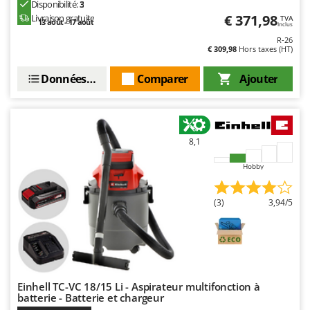
Disponibilité:
3
Stiga
€ 371,98
Livraison gratuite
TVA
13 août - 17 août
Inclus
Stocker
R-26
Sunseeker
€ 309,98
Hors taxes (HT)
Données techniques
Comparer
Ajouter
T
Tecla
TecnoGen
Tellarini Pompe
8,1
Telwin
Hobby
Tenco
Tineco
(3)
3,94/5
Titania
Tornado
Tre Spade
Trev - Abrek - TecnoVIR
Einhell TC-VC 18/15 Li - Aspirateur multifonction à
Trotec
batterie - Batterie et chargeur