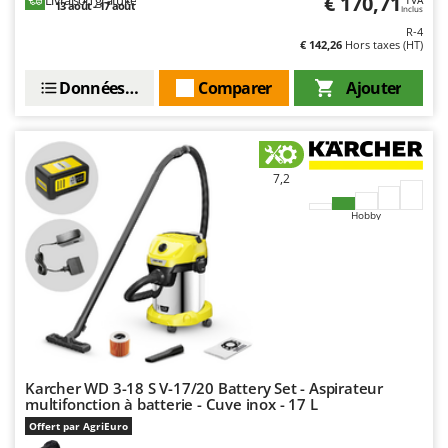
€ 170,71
Livraison gratuite
13 août - 17 août
Inclus
R-4
€ 142,26
Hors taxes (HT)
Données techniques
Comparer
Ajouter
7,2
Hobby
Karcher WD 3-18 S V-17/20 Battery Set - Aspirateur
multifonction à batterie - Cuve inox - 17 L
Offert par AgriEuro