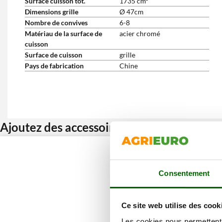
Surface cuisson tot.
1735 cm²
Dimensions grille
Ø 47cm
Nombre de convives
6-8
Matériau de la surface de
acier chromé
cuisson
Surface de cuisson
grille
Pays de fabrication
Chine
Ajoutez des accessoires et bénéficiez d’u
Consentement
Ce site web utilise des cook
Les cookies nous permettent d