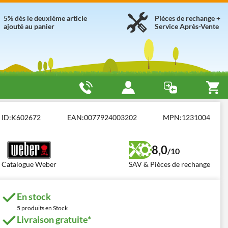
5% dès le deuxième article
Pièces de rechange +
ajouté au panier
Service Après-Vente
ID:
K602672
EAN:
0077924003202
MPN:
1231004
8,0
/10
Catalogue Weber
SAV & Pièces de rechange
En stock
5 produits en Stock
Livraison gratuite*