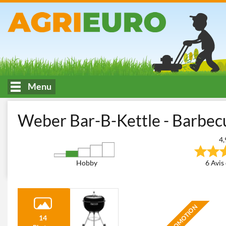
Menu
Accueil
Vie en plein air et Cuisine Extérieure
Barbecues
Bar
Weber Bar-B-Kettle - Barbec
4,
Hobby
6 Avis 
PROMOTION
14