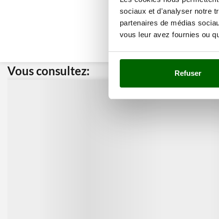
sociaux et d'analyser notre t
partenaires de médias sociaux
vous leur avez fournies ou qu'
Vous consultez:
Nos cli
Refuser