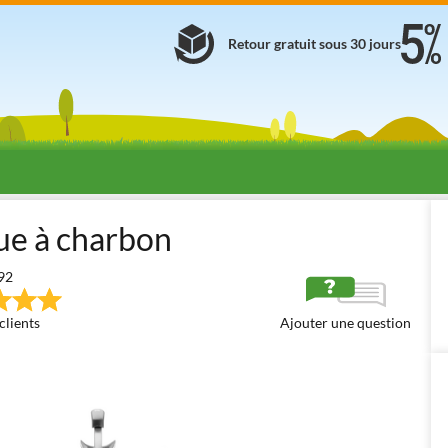
Retour gratuit sous 30 jours
becues à charbon
Barbecues à charbon avec couvercle
Weber b
ue à charbon
92
clients
Ajouter une question