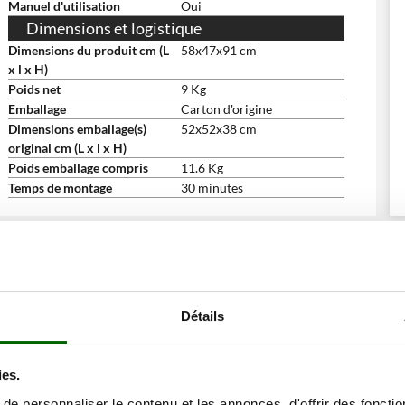
Manuel d'utilisation
Oui
Dimensions et logistique
Dimensions du produit cm (L
58x47x91 cm
x l x H)
Poids net
9 Kg
Emballage
Carton d'origine
Dimensions emballage(s)
52x52x38 cm
original cm (L x l x H)
Poids emballage compris
11.6 Kg
Temps de montage
30 minutes
ne remise
Détails
ies.
e personnaliser le contenu et les annonces, d'offrir des fonctio