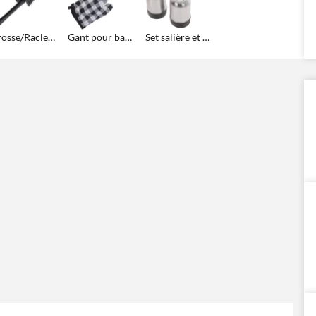
Brosse/Raclette pour le nettoyage du barbecue
Gant pour barbecue
Set salière et poivrière