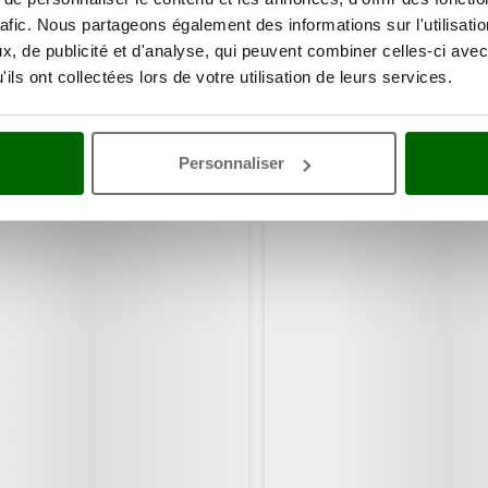
rafic. Nous partageons également des informations sur l'utilisati
, de publicité et d'analyse, qui peuvent combiner celles-ci avec
ils ont collectées lors de votre utilisation de leurs services.
ents ont consulté également ces articles:
Personnaliser