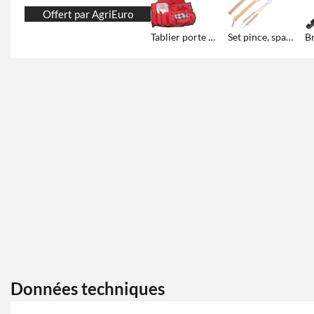
Offert par AgriEuro
Tablier porte ustensiles
Set pince, spatule, fourchette deux dents
Données techniques