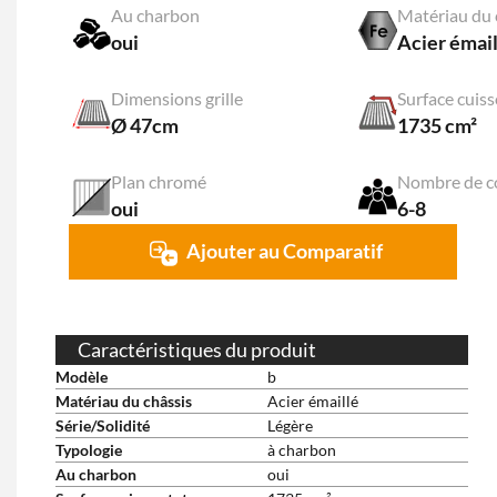
Au charbon
Matériau du 
oui
Acier émail
Dimensions grille
Surface cuiss
Ø 47cm
1735 cm²
Plan chromé
Nombre de c
oui
6-8
Ajouter au Comparatif
Caractéristiques du produit
Modèle
b
Matériau du châssis
Acier émaillé
Série/Solidité
Légère
Typologie
à charbon
Au charbon
oui