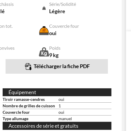
châssis
Série/Solidité
lé
Légère
on tot.
Couvercle four
oui
onvives
Poids
9 kg
Télécharger la fiche PDF
Équipement
Tiroir ramasse-cendres
oui
Nombre de grilles de cuisson
1
Couvercle four
oui
Type allumage
manuel
Accessoires de série et gratuits