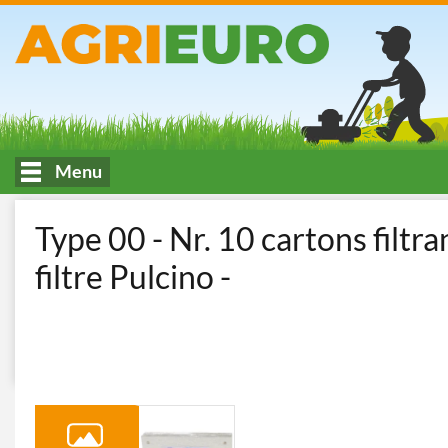
Menu
Accueil
Œnologie, filtration, transfert et travail des fruits
Filtre
Type 00 - Nr. 10 cartons filt
filtre Pulcino -