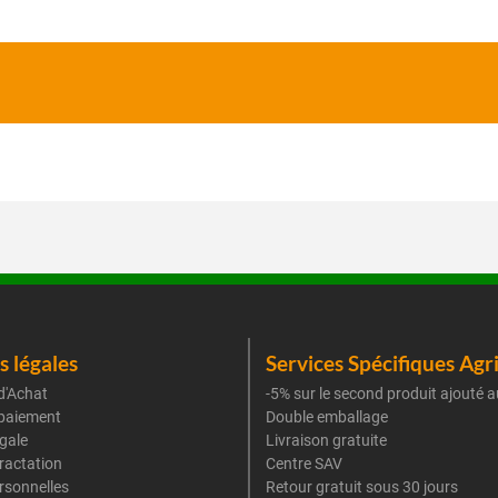
 légales
Services Spécifiques Agr
d'Achat
-5% sur le second produit ajouté a
paiement
Double emballage
gale
Livraison gratuite
tractation
Centre SAV
rsonnelles
Retour gratuit sous 30 jours