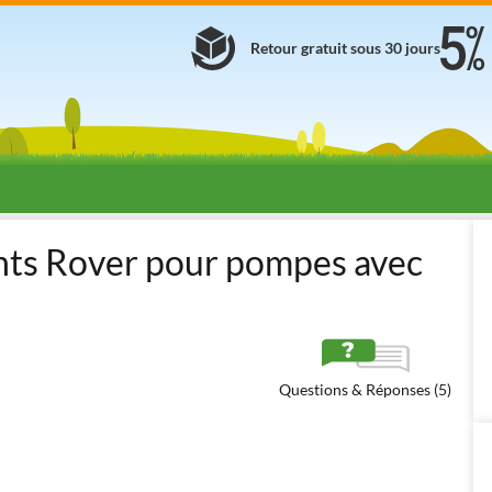
Retour gratuit sous 30 jours
s pour vin et huile
Cartons Filtrants
Cartons filtrants perforés Rov
rants Rover pour pompes avec
Questions & Réponses (5)