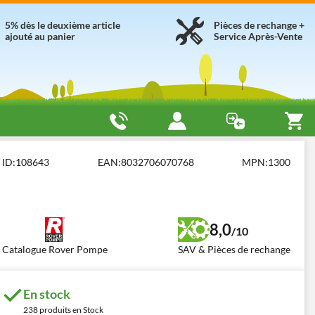
5% dès le deuxième article
Pièces de rechange +
ajouté au panier
Service Après-Vente
er série Pulcino 20 × 10
cartone filtrante Pulcino tipo 00 oil
ID:
108643
EAN:
8032706070768
MPN:
1300
8,0
/10
Catalogue Rover Pompe
SAV & Pièces de rechange
En stock
238 produits en Stock