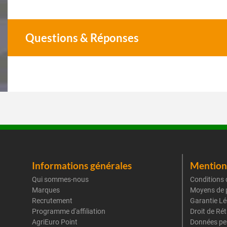
Questions & Réponses
Informations générales
Mentions
Qui sommes-nous
Conditions 
Marques
Moyens de 
Recrutement
Garantie Lé
Programme d'affiliation
Droit de Ré
AgriEuro Point
Données pe