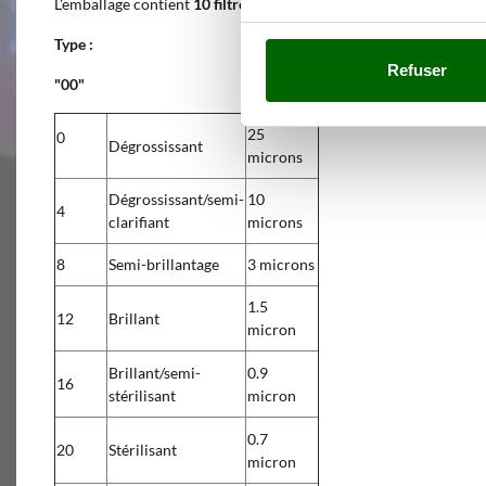
L'emballage contient
10 filtres 20x10
pour pompe ROVER Pulci
Type :
Refuser
"00"
25
0
Dégrossissant
microns
Dégrossissant/semi-
10
4
clarifiant
microns
8
Semi-brillantage
3 microns
1.5
12
Brillant
micron
Brillant/semi-
0.9
16
stérilisant
micron
0.7
20
Stérilisant
micron