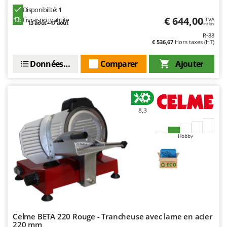
Master
Disponibilité:
1
€ 644,00
Livraison gratuite
Mastercook
TVA
13 août - 17 août
Inclus
Masterpro
R-88
€ 536,67
Hors taxes (HT)
McCulloch
Données techniques
Comparer
Ajouter
MCH
Michelin
Mille
8,3
Minox
Mockmill
Hobby
More than chef
MOSA
MOVA
Mowox
MTD
Celme BETA 220 Rouge - Trancheuse avec lame en acier
220 mm