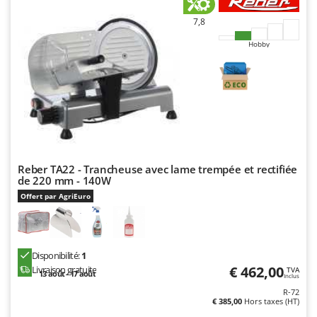
Seven Italy
7,8
Shark
Hobby
Silky
Simatech
Sirman
Skil
Smartwood
Smeg
Reber TA22 - Trancheuse avec lame trempée et rectifiée
Snapper
de 220 mm - 140W
Solidur
Offert par AgriEuro
Spice Electronics
Spiralmac
Disponibilité:
1
Spring Protezione
€ 462,00
Livraison gratuite
TVA
13 août - 17 août
Inclus
Spyro
R-72
€ 385,00
Hors taxes (HT)
Stanley