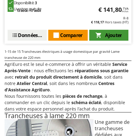
Worx
Disponibilité:
3
€ 141,80
Livraison gratuite
TVA
13 août - 17 août
Inclus
Y
R-8
Yard Force
€ 118,17
Hors taxes (HT)
Z
Données techniques
Comparer
Ajouter
Zanon
Zephir
1-15
de 15 Trancheuses électriques à usage domestique par gravité Lame
ZGrills
trancheuse de 220 mm
AgriEuro est le seul e-commerce à offrir un véritable
Service
Zodiac
Après-Vente
: nous effectuons les
réparations sous garantie
Zomax
avec
retrait du produit directement à domicile
, soit dans
notre
Atelier Central
, soit dans les nombreux
Centres
d’Assistance AgriEuro
.
Nous fournissons toutes les
pièces de rechange
, à
commander en un clic depuis le
schéma éclaté
, disponible
dans votre espace personnel après l’achat du produit.
Trancheuses à lame 220 mm
Une gamme de
trancheuses
dédiées aux