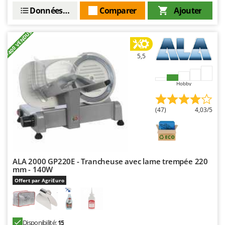
Stiga
Données techniques
Comparer
Ajouter
Stocker
+400 VENDUS
Sunseeker
5,5
T
Tecla
TecnoGen
Hobby
Tellarini Pompe
Telwin
(47)
4,03/5
Tenco
Tineco
Titania
ALA 2000 GP220E - Trancheuse avec lame trempée 220
mm - 140W
Tornado
Offert par AgriEuro
Tre Spade
Trev - Abrek - TecnoVIR
Trotec
Disponibilité:
15