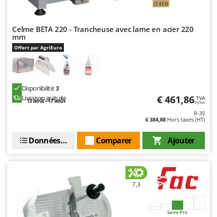
Oriental Koshin
Outdoorchef
Celme BETA 220 - Trancheuse avec lame en acier 220
mm
P
Palazzetti
Offert par AgriEuro
Palumbo Pavi
Partisani
Disponibilité:
3
Paterlini
€ 461,86
Livraison gratuite
TVA
13 août - 17 août
Inclus
Philips
R-35
€ 384,88
Hors taxes (HT)
Pramac
Prismafood
Données techniques
Comparer
Ajouter
R
R.G.V.
Rato
7,3
Reber
Redback
Semi-Pro