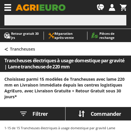
-1
Retour gratuit 30
Réparation
Pièces de
A
A
jrs
après‑vente
rechange
Abris de jardin
ABAC
<
Accessoires pour tracteurs tondeuses autoportés
AgriEuro Premium
Trancheuses
Aérateurs Scarificateurs pour gazon
AgriEuro TOP-LINE
Trancheuses électriques à usage domestique par gravité
Arracheuses de pommes de terre pour tracteur
AGT
| Lame trancheuse de 220 mm
Aspirateurs - Balais Électriques
Aima
Choisissez parmi 15 modèles de Trancheuses avec lame 220
Aspirateurs à cendres
Airmec
mm en Livraison Immédiate depuis les centres logistiques
AgriEuro, avec Livraison Gratuite +
Retour Gratuit sous 30
Aspirateurs à feuilles sur roues
AL-KO
jours*
Aspirateurs de piscine
ALA 2000
Aspirateurs Multifonctions
Alce
Filtrer
Commander
Atomiseurs agricoles pour tracteurs
Alpina
Atomiseurs pour traitements
Ama
1-15
de 15 Trancheuses électriques à usage domestique par gravité Lame