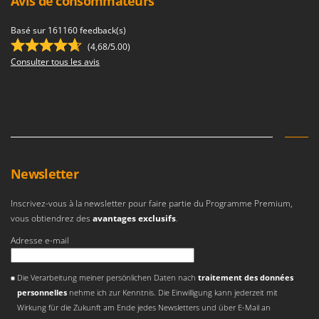
Avis de consommateurs
Basé sur 161160 feedback(s)
(4,68/5.00)
Consulter tous les avis
Newsletter
Inscrivez-vous à la newsletter pour faire partie du Programme Premium,
vous obtiendrez des
avantages exclusifs
.
Adresse e-mail
Une erreur est survenue
Die Verarbeitung meiner persönlichen Daten nach
traitement des données
personnelles
nehme ich zur Kenntnis. Die Einwilligung kann jederzeit mit
Wirkung für die Zukunft am Ende jedes Newsletters und über E-Mail an