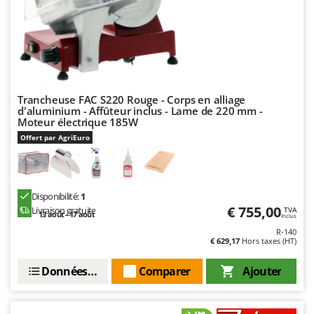
Resto Italia
Ribimex
Ripartrak
Ritter
River Systems
Trancheuse FAC S220 Rouge - Corps en alliage
d'aluminium - Affûteur inclus - Lame de 220 mm -
Robomow
Moteur électrique 185W
Rossofuoco
Offert par AgriEuro
Rover Pompe
Royal Food
Ryobi
Disponibilité:
1
€ 755,00
Livraison gratuite
TVA
13 août - 17 août
Inclus
S
R-140
S.T.P.
€ 629,17
Hors taxes (HT)
Santos
Données techniques
Comparer
Ajouter
Sbaraglia
Schnitzer