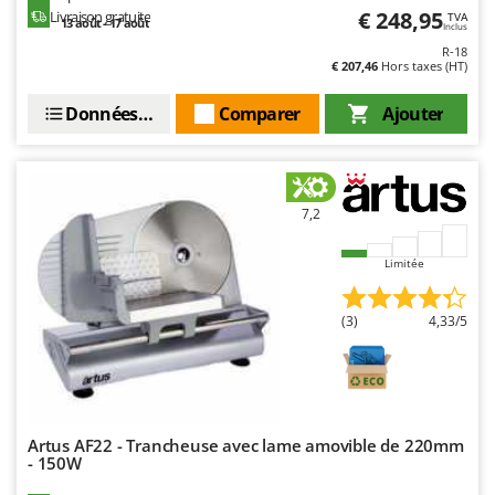
Troy-Bilt
€ 248,95
Livraison gratuite
TVA
13 août - 17 août
Inclus
R-18
U
€ 207,46
Hors taxes (HT)
Udor
Unger
Données techniques
Comparer
Ajouter
V
Verdemax
Vesco
7,2
Volpi
Limitée
W
Waldner
(3)
4,33/5
Weber
WIDU
Wiper EcoRobot
Wolf Garten
Artus AF22 - Trancheuse avec lame amovible de 220mm
- 150W
Wortex