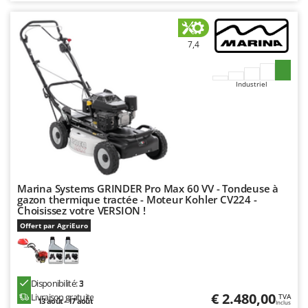
Resto Italia
Ribimex
7,4
Ripartrak
Ritter
Industriel
River Systems
Robomow
Rossofuoco
Rover Pompe
Royal Food
Marina Systems GRINDER Pro Max 60 VV - Tondeuse à
Ryobi
gazon thermique tractée - Moteur Kohler CV224 -
Choisissez votre VERSION !
S
Offert par AgriEuro
S.T.P.
Santos
Sbaraglia
Disponibilité:
3
Schnitzer
€ 2.480,00
Livraison gratuite
TVA
13 août - 17 août
Inclus