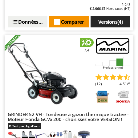
Seven Italy
R-243
€ 2.066,67
Hors taxes (HT)
Shark
Silky
Données techniques
Comparer
Versions(4)
Simatech
+50 VENDUS
Sirman
Skil
7,4
Smartwood
Smeg
Professionnel
Snapper
(12)
4,51/5
Solidur
Spice Electronics
Spiralmac
Spring Protezione
GRINDER 52 VH - Tondeuse à gazon thermique tractée -
Moteur Honda GCVx 200 - choisissez votre VERSION !
Spyro
Offert par AgriEuro
Stanley