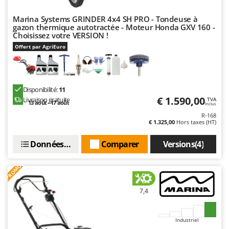
Groupes électrogènes
E
Marina Systems GRINDER 4x4 SH PRO - Tondeuse à
Gyrobroyeurs à lame pour tracteur
EcoFlow
gazon thermique autotractée - Moteur Honda GXV 160 -
Choisissez votre VERSION !
Edilmark
H
Offert par AgriEuro
Haches - Cognées et Hachettes
Effeuno
Hachoirs à viande
Einhell
Herses à Dents
Elegen
Disponibilité:
11
Herses Rotatives
€ 1.590,00
Energy Gruppi
Livraison gratuite
TVA
13 août - 17 août
Inclus
Enotecnica Pillan
R-168
L
€ 1.325,00
Hors taxes (HT)
Lames à neige
Eschenfelder
Lames niveleuses pour tracteur
Données techniques
Comparer
Versions(4)
EuroMech
Lave-vitres
Eurosystems
PROMO
Lieuses électriques pour vignes
F
FAC
7,4
M
Machines à pâtes
Fama Industrie
Machines de nettoyage pour panneaux photovoltaïques et surfaces vitrées
Famag
Industriel