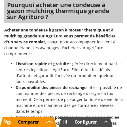
Pourquoi acheter une tondeuse à
gazon mulching thermique grande
sur AgriEuro ?
Acheter une tondeuse à gazon à moteur thermique et à
mulching grande sur AgriEuro vous permet de bénéficier
d'un service complet
, conçu pour accompagner le client à
chaque étape. Les avantages d'acheter sur AgriEuro
comprennent :
Livraison rapide et gratuite
: gérée directement par les
centres logistiques AgriEuro. Elle réduit les délais
d'attente et garantit l'arrivée du produit en quelques
jours ouvrables.
Disponibilité des pièces de rechange
: il est possible de
commander des pièces de rechange d'origine à tout
moment. Cela permet de prolonger la durée de vie de la
machine et de maintenir des performances élevées
dans le temps.
Service après-vente personnalisé
: une équipe dédiée
Comparer
Configurer
accompagne chaque client pour résoudre ses doutes