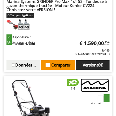
Marina Systems GRINDER Pro Max 4x4 52 - Tondeuse à
Troy-Bilt
gazon thermique tractée - Moteur Kohler CV224 -
Choisissez votre VERSION !
U
Offert par AgriEuro
Udor
Unger
V
Disponibilité:
3
Verdemax
€ 1.590,00
Livraison gratuite
TVA
13 août - 17 août
Inclus
Vesco
R-145
€ 1.325,00
Hors taxes (HT)
Volpi
Données techniques
Comparer
Versions(4)
W
Waldner
Weber
WIDU
7,4
Wiper EcoRobot
Wolf Garten
Industriel
Wortex