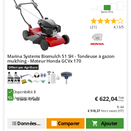
Oriental Koshin
Outdoorchef
Semi-Pro
P
(21)
4,13/5
Palazzetti
Palumbo Pavi
Partisani
Paterlini
Marina Systems Biomulch 51 SH - Tondeuse à gazon
mulching - Moteur Honda GCVx 170
Philips
Offert par AgriEuro
Pramac
Prismafood
Disponibilité:
3
R
€ 622,04
Livraison gratuite
TVA
R.G.V.
13 août - 17 août
Inclus
Rato
R-44
€ 518,37
Hors taxes (HT)
Reber
Données techniques
Comparer
Ajouter
Redback