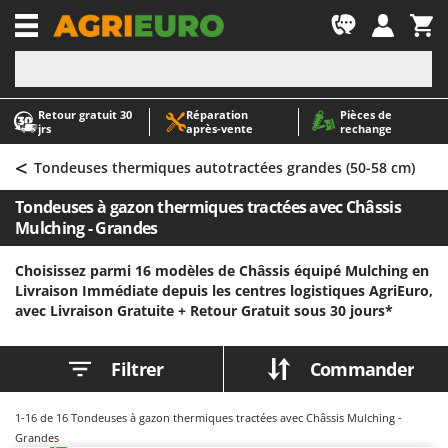
-1
Retour gratuit 30
Réparation
Pièces de
A
A
jrs
après‑vente
rechange
Abris de jardin
ABAC
<
Accessoires pour tracteurs tondeuses autoportés
AgriEuro Premium
Tondeuses thermiques autotractées grandes (50-58 cm)
Aérateurs Scarificateurs pour gazon
AgriEuro TOP-LINE
Tondeuses à gazon thermiques tractées avec Châssis
Arracheuses de pommes de terre pour tracteur
AGT
Mulching - Grandes
Aspirateurs - Balais Électriques
Aima
Choisissez parmi 16 modèles de Châssis équipé Mulching en
Aspirateurs à cendres
Airmec
Livraison Immédiate depuis les centres logistiques AgriEuro,
avec Livraison Gratuite +
Retour Gratuit sous 30 jours*
Aspirateurs à feuilles sur roues
AL-KO
Aspirateurs de piscine
ALA 2000
Filtrer
Commander
Aspirateurs Multifonctions
Alce
Atomiseurs agricoles pour tracteurs
Alpina
1-16
de 16 Tondeuses à gazon thermiques tractées avec Châssis Mulching -
Atomiseurs pour traitements
Ama
Grandes