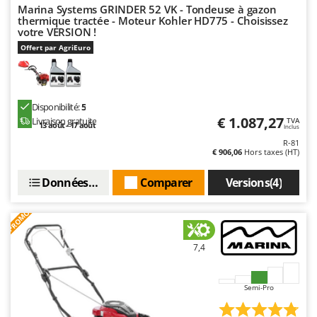
Master
Marina Systems GRINDER 52 VK - Tondeuse à gazon
thermique tractée - Moteur Kohler HD775 - Choisissez
Mastercook
votre VERSION !
Offert par AgriEuro
Masterpro
McCulloch
MCH
Disponibilité:
5
Michelin
€ 1.087,27
Livraison gratuite
TVA
13 août - 17 août
Inclus
Mille
R-81
€ 906,06
Hors taxes (HT)
Minox
Mockmill
Données techniques
Comparer
Versions(4)
More than chef
PROMO
MOSA
MOVA
7,4
Mowox
MTD
Semi-Pro