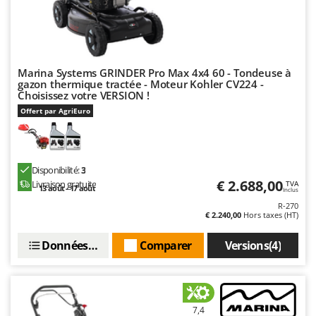
Worx
Y
Yard Force
Marina Systems GRINDER Pro Max 4x4 60 - Tondeuse à
Z
gazon thermique tractée - Moteur Kohler CV224 -
Zanon
Choisissez votre VERSION !
Zephir
Offert par AgriEuro
ZGrills
Zodiac
Disponibilité:
3
Zomax
€ 2.688,00
Livraison gratuite
TVA
13 août - 17 août
Inclus
R-270
€ 2.240,00
Hors taxes (HT)
Données techniques
Comparer
Versions(4)
7,4