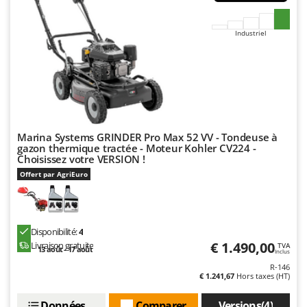
Industriel
Marina Systems GRINDER Pro Max 52 VV - Tondeuse à
gazon thermique tractée - Moteur Kohler CV224 -
Choisissez votre VERSION !
Offert par AgriEuro
Disponibilité:
4
€ 1.490,00
Livraison gratuite
TVA
13 août - 17 août
Inclus
R-146
€ 1.241,67
Hors taxes (HT)
Données techniques
Comparer
Versions(4)