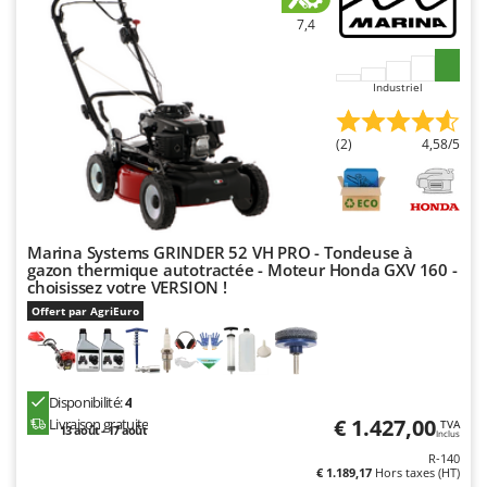
Perches Élagueuses
Francini
7,4
Pétrins à Spirale
G
Piscines
G3 Ferrari
Industriel
Planteuses de pommes de terre pour tracteur
Gardena
Plateaux de coupe pour tracteur
(2)
4,58/5
Garofalo
Plumeuses
GeoTech
Pompes d'irrigation à tracteur
GeoTech Pro
Pompes de transfert
Gierre
Marina Systems GRINDER 52 VH PRO - Tondeuse à
Pompes immergées électriques
gazon thermique autotractée - Moteur Honda GXV 160 -
Ginko - MGM
choisissez votre VERSION !
Postes à souder
Gipeco
Offert par AgriEuro
Poussoirs à saucisse
Girmi
Power Stations - Batteries - Centrales électriques portables
GRAEF
Presses à pellets
Disponibilité:
4
Gre
€ 1.427,00
Livraison gratuite
TVA
Pressoirs à fruits
13 août - 17 août
Inclus
GreenBay
R-140
Pressoirs à Raisin
Greenworks
€ 1.189,17
Hors taxes (HT)