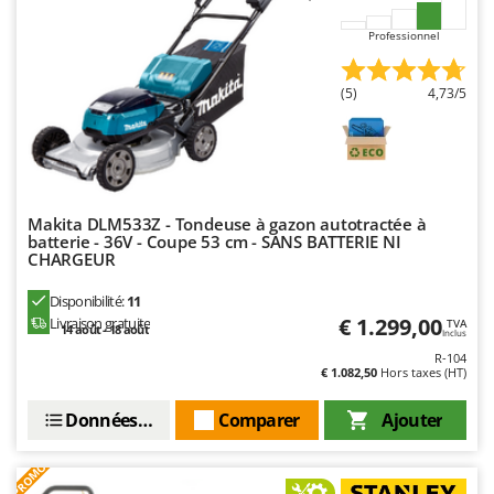
Troy-Bilt
Professionnel
U
Udor
(5)
4,73/5
Unger
V
Verdemax
Vesco
Makita DLM533Z - Tondeuse à gazon autotractée à
Volpi
batterie - 36V - Coupe 53 cm - SANS BATTERIE NI
CHARGEUR
W
Disponibilité:
11
Waldner
€ 1.299,00
Livraison gratuite
TVA
14 août - 18 août
Weber
Inclus
R-104
WIDU
€ 1.082,50
Hors taxes (HT)
Wiper EcoRobot
Données techniques
Comparer
Ajouter
Wolf Garten
Wortex
PROMO