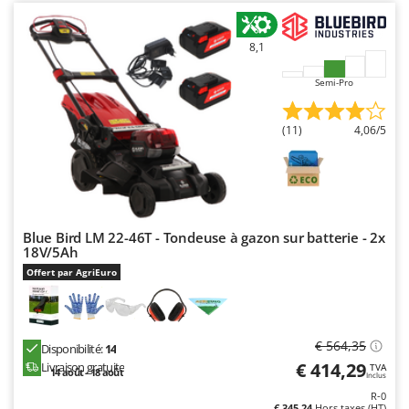
8,1
Semi-Pro
(11)
4,06/5
Blue Bird LM 22-46T - Tondeuse à gazon sur batterie - 2x
18V/5Ah
Offert par AgriEuro
€ 564,35
Disponibilité:
14
€ 414,29
Livraison gratuite
TVA
14 août - 18 août
Inclus
R-0
€ 345,24
Hors taxes (HT)