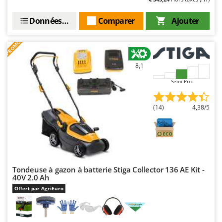
Données techniques
Comparer
Ajouter
PROMO
8,1
Semi-Pro
(14)
4,38/5
Tondeuse à gazon à batterie Stiga Collector 136 AE Kit -
40V 2.0 Ah
Offert par AgriEuro