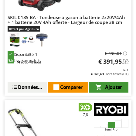
SKIL 0135 BA - Tondeuse à gazon à batterie 2x20V/4Ah
+ 1 batterie 20V 4Ah offerte - Largeur de coupe 38 cm
Offert par AgriEuro
€ 490,01
Disponibilité:
1
€ 391,95
Livraison gratuite
TVA
14 août - 18 août
Inclus
R-1
€ 326,63
Hors taxes (HT)
Données techniques
Comparer
Ajouter
7,8
Semi-Pro