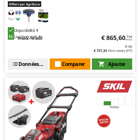
Offert par AgriEuro
Disponibilité:
1
€ 865,60
Livraison gratuite
TVA
14 août - 18 août
Inclus
R-60
€ 721,33
Hors taxes (HT)
Données techniques
Comparer
Ajouter
Hobby