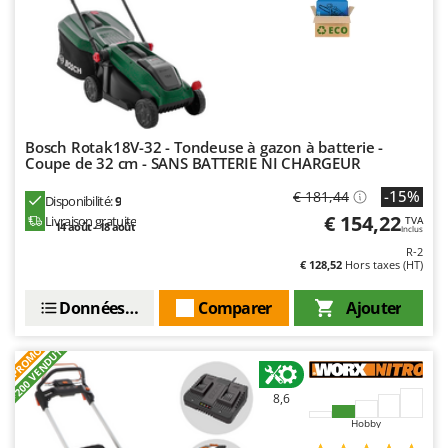
Resto Italia
Ribimex
Ripartrak
Ritter
River Systems
Bosch Rotak18V-32 - Tondeuse à gazon à batterie -
Robomow
Coupe de 32 cm - SANS BATTERIE NI CHARGEUR
Rossofuoco
-15%
€ 181,44
Disponibilité:
9
Rover Pompe
€ 154,22
Livraison gratuite
TVA
14 août - 18 août
Inclus
Royal Food
R-2
€ 128,52
Hors taxes (HT)
Ryobi
Données techniques
Comparer
Ajouter
S
S.T.P.
+200 VENDUTI
PROMO
Santos
Sbaraglia
8,6
Hobby
Schnitzer