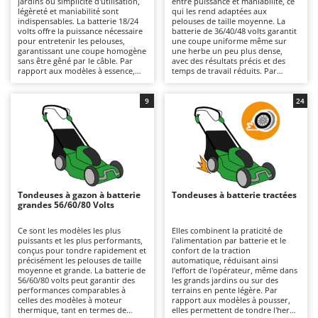
jardins où simplicité d'utilisation,
entre puissance et maniabilité, ce
Autolaveuses
Ambrogio Robot
légèreté et maniabilité sont
qui les rend adaptées aux
indispensables. La batterie 18/24
pelouses de taille moyenne. La
Autres produits
Annovi Reverberi
volts offre la puissance nécessaire
batterie de 36/40/48 volts garantit
pour entretenir les pelouses,
une coupe uniforme même sur
garantissant une coupe homogène
une herbe un peu plus dense,
ANTHBOT
sans être gêné par le câble. Par
avec des résultats précis et des
B
rapport aux modèles à essence,
temps de travail réduits. Par
Balayeuses
Archman
elles sont plus faciles à utiliser,
rapport aux modèles de tension
silencieuses et sans émissions,
inférieure, elles permettent de
Bancs de scie pour le bois - Scies à bûches
Arco
donc adaptées aux zones
travailler plus longtemps avec des
9
24
résidentielles. Pour l'entretien, il
performances constantes, sans
Barbecues
Ardes
suffit de maintenir la batterie
compromettre excessivement la
chargée, que la machine ne soit
maniabilité et la mobilité.
Bennes pour tracteur
Argo
pas utilisée pendant une longue
L'entretien est minime : il suffit de
période ou de la recharger après
maintenir les batteries chargées,
Brosses pour sols extérieurs
Ariete
utilisation, et de vérifier
soit en les rechargeant après
régulièrement l'état de la lame.
utilisation, soit pendant les
Brouettes à moteur
Artus
périodes d'inactivité de la
machine, et de vérifier
Tondeuses à gazon à batterie
Tondeuses à batterie tractées
Broyeurs à axe horizontal pour tracteur
périodiquement l'état des lames.
Attila
grandes 56/60/80 Volts
Broyeurs de branches et végétaux
Ausonia
Ce sont les modèles les plus
Elles combinent la praticité de
puissants et les plus performants,
l'alimentation par batterie et le
Butteurs pour tracteur
Awelco
conçus pour tondre rapidement et
confort de la traction
précisément les pelouses de taille
automatique, réduisant ainsi
moyenne et grande. La batterie de
l'effort de l'opérateur, même dans
C
B
56/60/80 volts peut garantir des
les grands jardins ou sur des
Chargeurs de batterie - Démarreurs
Baesso
performances comparables à
terrains en pente légère. Par
celles des modèles à moteur
rapport aux modèles à pousser,
Charrues pour tracteur
Bahco
thermique, tant en termes de
elles permettent de tondre l'herbe