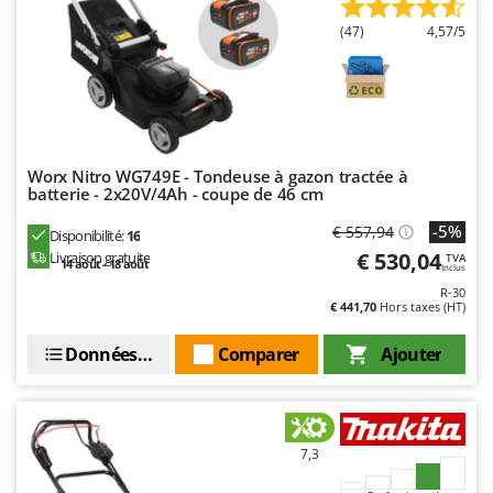
Seven Italy
(47)
4,57/5
Shark
Silky
Simatech
Sirman
Skil
Worx Nitro WG749E - Tondeuse à gazon tractée à
batterie - 2x20V/4Ah - coupe de 46 cm
Smartwood
-5%
€ 557,94
Disponibilité:
16
Smeg
€ 530,04
Livraison gratuite
TVA
14 août - 18 août
Inclus
Snapper
R-30
Solidur
€ 441,70
Hors taxes (HT)
Spice Electronics
Données techniques
Comparer
Ajouter
Spiralmac
Spring Protezione
Spyro
7,3
Stanley