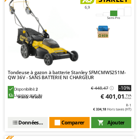
Worx
6,9
Y
Semi-Pro
Yard Force
Z
Zanon
Zephir
ZGrills
Zodiac
Tondeuse à gazon à batterie Stanley SFMCMWS251M-
Zomax
QW 36V - SANS BATTERIE NI CHARGEUR
-10%
€ 448,47
Disponibilité:
2
€ 401,01
Livraison gratuite
TVA
14 août - 18 août
Inclus
R-1
€ 334,18
Hors taxes (HT)
Données techniques
Comparer
Ajouter