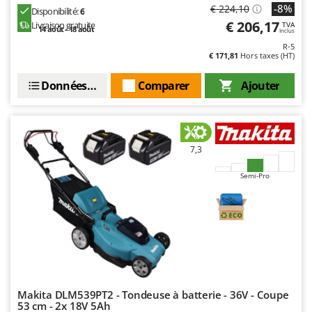
-8%
€ 224,10
Disponibilité:
6
€ 206,17
Livraison gratuite
TVA
14 août - 18 août
Inclus
R-5
€ 171,81
Hors taxes (HT)
Données techniques
Comparer
Ajouter
7,3
Semi-Pro
Makita DLM539PT2 - Tondeuse à batterie - 36V - Coupe
53 cm - 2x 18V 5Ah