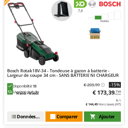
PROMO
7,6
Hobby
Bosch Rotak18V-34 - Tondeuse à gazon à batterie -
Largeur de coupe 34 cm - SANS BATTERIE NI CHARGEUR
-15%
€ 203,99
Disponibilité:
13
€ 173,39
Livraison gratuite
TVA
14 août - 18 août
Inclus
R-1
€ 144,49
Hors taxes (HT)
Données techniques
Comparer
Ajouter