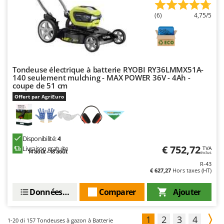
(6)
4,75/5
Tondeuse électrique à batterie RYOBI RY36LMMX51A-
140 seulement mulching - MAX POWER 36V - 4Ah -
coupe de 51 cm
Offert par AgriEuro
Disponibilité:
4
€ 752,72
Livraison gratuite
TVA
14 août - 18 août
Inclus
R-43
€ 627,27
Hors taxes (HT)
Données techniques
Comparer
Ajouter
1
2
3
4
1-20
di 157 Tondeuses à gazon à Batterie