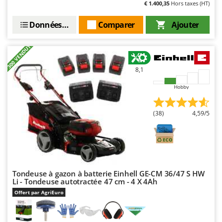
Tondeuses autoportées
€ 1.400,35
Hors taxes (HT)
Lampacrescia - MGM
Tondeuses débroussailleuses thermiques
Landxcape
Données techniques
Comparer
Ajouter
Trancheuses
LAR Casalinghi
+300 VENDUTI
Trancheuses de sol
Lavor
Transpalettes
Linea VZ
8,1
Treuils de débardage
Lisam
Hobby
Tronçonneuses
Lotusgrill
V
(38)
4,59/5
M
Vêtements de Sécurité
M.A.I.BO.
Vibroculteurs à tracteur
Macom
Macte Ovens
Makita
Tondeuse à gazon à batterie Einhell GE-CM 36/47 S HW
Li - Tondeuse autotractée 47 cm - 4 X 4Ah
MAMMAMIA
Offert par AgriEuro
Marcato
Marina Systems