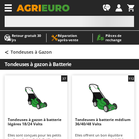
-1
Retour gratuit 30
Réparation
Pièces de
A
A
jrs
après‑vente
rechange
Abris de jardin
ABAC
<
Accessoires pour tracteurs tondeuses autoportés
AgriEuro Premium
Tondeuses à Gazon
Aérateurs Scarificateurs pour gazon
AgriEuro TOP-LINE
Tondeuses à gazon à Batterie
Arracheuses de pommes de terre pour tracteur
AGT
Aspirateurs - Balais Électriques
Aima
37
112
Aspirateurs à cendres
Airmec
Aspirateurs à feuilles sur roues
AL-KO
Aspirateurs de piscine
ALA 2000
Aspirateurs Multifonctions
Alce
Tondeuses à gazon à batterie
Tondeuses à batterie médium
légères 18/24 Volts
36/40/48 Volts
Atomiseurs agricoles pour tracteurs
Alpina
Atomiseurs pour traitements
Ama
Elles sont conçues pour les petits
Elles offrent un bon équilibre