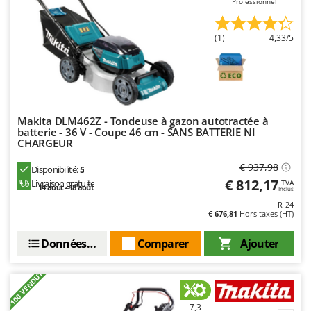
Professionnel
Stiga
Stocker
(1)
4,33/5
Sunseeker
T
Tecla
TecnoGen
Makita DLM462Z - Tondeuse à gazon autotractée à
Tellarini Pompe
batterie - 36 V - Coupe 46 cm - SANS BATTERIE NI
CHARGEUR
Telwin
€ 937,98
Disponibilité:
5
Tenco
€ 812,17
Livraison gratuite
TVA
14 août - 18 août
Inclus
Tineco
R-24
Titania
€ 676,81
Hors taxes (HT)
Tornado
Données techniques
Comparer
Ajouter
Tre Spade
+100 VENDUTI
Trev - Abrek - TecnoVIR
Trotec
7,3