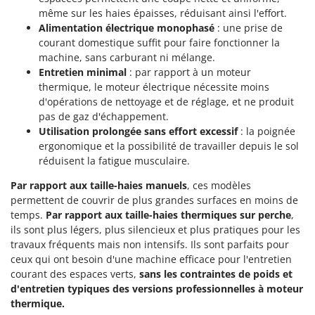
Seven Italy
même sur les haies épaisses, réduisant ainsi l'effort.
Shark
Alimentation électrique monophasé
: une prise de
courant domestique suffit pour faire fonctionner la
Silky
machine, sans carburant ni mélange.
Simatech
Entretien minimal
: par rapport à un moteur
thermique, le moteur électrique nécessite moins
Sirman
d'opérations de nettoyage et de réglage, et ne produit
Skil
pas de gaz d'échappement.
Utilisation prolongée sans effort excessif
: la poignée
Smartwood
ergonomique et la possibilité de travailler depuis le sol
Smeg
réduisent la fatigue musculaire.
Snapper
Par rapport aux
taille-haies manuels
, ces modèles
Solidur
permettent de couvrir de plus grandes surfaces en moins de
temps.
Par rapport aux
taille-haies thermiques sur perche
,
Spice Electronics
ils sont plus légers, plus silencieux et plus pratiques pour les
Spiralmac
travaux fréquents mais non intensifs. Ils sont parfaits pour
Spring Protezione
ceux qui ont besoin d'une machine efficace pour l'entretien
courant des espaces verts,
sans les contraintes de poids et
Spyro
d'entretien typiques des versions professionnelles à moteur
Stanley
thermique.