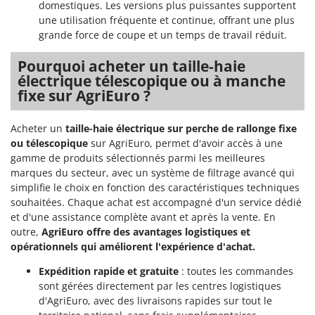
Worx
domestiques. Les versions plus puissantes supportent
une utilisation fréquente et continue, offrant une plus
grande force de coupe et un temps de travail réduit.
Y
Yard Force
Pourquoi acheter un taille-haie
Z
électrique télescopique ou à manche
Zanon
fixe sur AgriEuro ?
Zephir
ZGrills
Acheter un
taille-haie électrique sur perche de rallonge fixe
ou télescopique
sur AgriEuro, permet d'avoir accès à une
Zodiac
gamme de produits sélectionnés parmi les meilleures
Zomax
marques du secteur, avec un système de filtrage avancé qui
simplifie le choix en fonction des caractéristiques techniques
souhaitées. Chaque achat est accompagné d'un service dédié
et d'une assistance complète avant et après la vente. En
outre,
AgriEuro offre des avantages logistiques et
opérationnels qui améliorent l'expérience d'achat.
Expédition rapide et gratuite
: toutes les commandes
sont gérées directement par les centres logistiques
d'AgriEuro, avec des livraisons rapides sur tout le