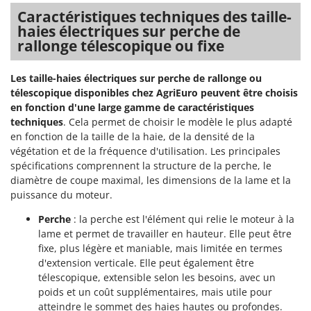
Stiga
Caractéristiques techniques des taille-
Stocker
haies électriques sur perche de
rallonge télescopique ou fixe
Sunseeker
Les taille-haies électriques sur perche de rallonge ou
T
Tecla
télescopique disponibles chez AgriEuro peuvent être choisis
en fonction d'une large gamme de caractéristiques
TecnoGen
techniques
. Cela permet de choisir le modèle le plus adapté
Tellarini Pompe
en fonction de la taille de la haie, de la densité de la
végétation et de la fréquence d'utilisation. Les principales
Telwin
spécifications comprennent la structure de la perche, le
Tenco
diamètre de coupe maximal, les dimensions de la lame et la
Tineco
puissance du moteur.
Titania
Perche
: la perche est l'élément qui relie le moteur à la
lame et permet de travailler en hauteur. Elle peut être
Tornado
fixe, plus légère et maniable, mais limitée en termes
Tre Spade
d'extension verticale. Elle peut également être
Trev - Abrek - TecnoVIR
télescopique, extensible selon les besoins, avec un
poids et un coût supplémentaires, mais utile pour
Trotec
atteindre le sommet des haies hautes ou profondes.