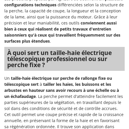
Tondeuses autoportées
Lampacrescia - MGM
configurations techniques
différenciées selon la structure de
Tondeuses débroussailleuses thermiques
la perche, la capacité de coupe, la longueur et la conception
Landxcape
de la lame, ainsi que la puissance du moteur. Grâce à leur
Trancheuses
LAR Casalinghi
précision et leur maniabilité, ces outils
conviennent aussi
Trancheuses de sol
Lavor
bien à ceux qui réalisent de petits travaux d'entretien
saisonniers qu'à ceux qui travaillent fréquemment sur des
Transpalettes
Linea VZ
surfaces plus étendues
.
Treuils de débardage
Lisam
À quoi sert un taille-haie électrique
Tronçonneuses
Lotusgrill
télescopique professionnel ou sur
perche fixe ?
V
M
Vêtements de Sécurité
M.A.I.BO.
Un
taille-haie électrique sur perche de rallonge fixe ou
Vibroculteurs à tracteur
Macom
télescopique sert
à
tailler les haies, les buissons et les
Macte Ovens
arbustes en hauteur sans avoir recours à une échelle ou à
un échafaudage
. La perche permet d'atteindre facilement les
Makita
parties supérieures de la végétation, en travaillant depuis le
MAMMAMIA
sol dans des conditions de sécurité et de contrôle accrues.
Cet outil permet une coupe précise et rapide de la croissance
Marcato
annuelle, en préservant la forme de la haie et en favorisant
Marina Systems
sa régénération ordonnée. Il trouve son application dans