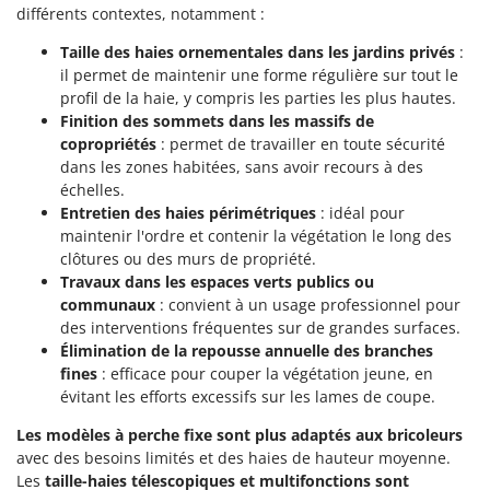
Master
différents contextes, notamment :
Mastercook
Taille des haies ornementales dans les jardins privés
:
il permet de maintenir une forme régulière sur tout le
Masterpro
profil de la haie, y compris les parties les plus hautes.
McCulloch
Finition des sommets dans les massifs de
MCH
copropriétés
: permet de travailler en toute sécurité
dans les zones habitées, sans avoir recours à des
Michelin
échelles.
Mille
Entretien des haies périmétriques
: idéal pour
maintenir l'ordre et contenir la végétation le long des
Minox
clôtures ou des murs de propriété.
Mockmill
Travaux dans les espaces verts publics ou
communaux
: convient à un usage professionnel pour
More than chef
des interventions fréquentes sur de grandes surfaces.
MOSA
Élimination de la repousse annuelle des branches
MOVA
fines
: efficace pour couper la végétation jeune, en
évitant les efforts excessifs sur les lames de coupe.
Mowox
Les modèles à perche fixe sont plus adaptés aux bricoleurs
MTD
avec des besoins limités et des haies de hauteur moyenne.
Les
taille-haies télescopiques et multifonctions sont