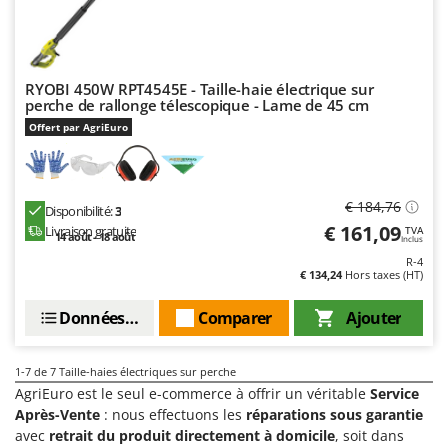
Pulvérisateurs
GRIFO
Pulvérisateurs portés
GVS
GYS
R
RYOBI 450W RPT4545E - Taille-haie électrique sur
Rafraîchisseurs d'air par évaporation
perche de rallonge télescopique - Lame de 45 cm
H
Rampes de chargement en aluminium
Offert par AgriEuro
Hailo
Râpes à fromage électriques
Helvi
Râteaux pour tracteur
Henx
€ 184,76
Disponibilité:
3
Remplisseuses
HiKOKI
€ 161,09
Livraison gratuite
TVA
14 août - 18 août
Inclus
Robots nettoyeurs de piscine
Honda
R-4
Robots Tondeuses
€ 134,24
Hors taxes (HT)
I
Rogneuses de souches
Idromatic
Données techniques
Comparer
Ajouter
Rouleaux pour tracteur
Il-Tec
Imperia
1-7
de 7 Taille-haies électriques sur perche
S
Scies à os
AgriEuro est le seul e-commerce à offrir un véritable
Service
Infaco
Après-Vente
: nous effectuons les
réparations sous garantie
Scies à Ruban
Intec
avec
retrait du produit directement à domicile
, soit dans