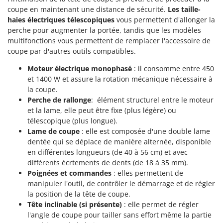
Oriental Koshin
coupe en maintenant une distance de sécurité.
Les taille-
haies électriques télescopiques
vous permettent d'allonger la
Outdoorchef
perche pour augmenter la portée, tandis que les modèles
multifonctions vous permettent de remplacer l'accessoire de
P
Palazzetti
coupe par d'autres outils compatibles.
Palumbo Pavi
Moteur électrique monophasé
: il consomme entre 450
Partisani
et 1400 W et assure la rotation mécanique nécessaire à
la coupe.
Paterlini
Perche de rallonge
: élément structurel entre le moteur
Philips
et la lame, elle peut être fixe (plus légère) ou
télescopique (plus longue).
Pramac
Lame de coupe
: elle est composée d'une double lame
Prismafood
dentée qui se déplace de manière alternée, disponible
en différentes longueurs (de 40 à 56 cm) et avec
R
différents écrtements de dents (de 18 à 35 mm).
R.G.V.
Poignées et commandes
: elles permettent de
Rato
manipuler l'outil, de contrôler le démarrage et de régler
la position de la tête de coupe.
Reber
Tête inclinable (si présente)
: elle permet de régler
Redback
l'angle de coupe pour tailler sans effort même la partie