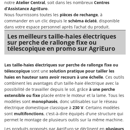
Scies alternatives à batterie
notre
Atelier Central
, soit dans les nombreux
Centres
Intex
d’Assistance AgriEuro
.
Scies de jardin télescopiques
Italyco
Nous fournissons toutes les
pièces de rechange
, à
Sécateurs électriques à batterie
commander en un clic depuis le
schéma éclaté
, disponible
ITM
dans votre espace personnel après l’achat du produit.
Sécateurs et Échenilloirs manuels
J
Les meilleurs taille-haies électriques
Sécateurs pneumatiques
JOLLY ITALIA
sur perche de rallonge fixe ou
Semoirs et Épandeurs d'engrais
télescopique en promo sur AgriEuro
K
Socs pour tracteur
KAAZ
Souffleurs aspirateurs pour Feuilles
Karcher
Les taille-haies électriques sur perche de rallonge fixe ou
Soufreuses - Poudreuses à dos
télescopique
sont une
solution pratique pour tailler les
Kasco
haies en hauteur sans avoir recours à une échelle
. Ces outils
Soufreuses - Poudreuses pour tracteur
Kemper
combinent les avantages d'un taille-haie électrique avec la
possibilité de travailler depuis le sol, grâce
à une perche
Keter
T
extensible ou fixe
placée entre le moteur et la lame. Tous les
Taille-haies
KitchenAid
modèles sont
monophasés
, donc utilisables sur le réseau
Taille-haies à bras pour tracteur
Komo
électrique domestique classique à
230 V
. Certains modèles
sont
multifonctions
, c'est-à-dire équipés d'une structure qui
Tarières
permet le montage de plusieurs outils sur la même machine.
L
Tondeuses à Gazon
Laica
Les produits proposés par AgriEuro se déclinent en
plusieurs