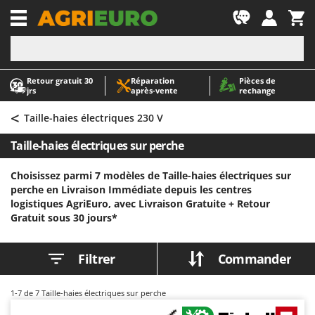
-1
Retour gratuit 30
Réparation
Pièces de
A
A
jrs
après‑vente
rechange
Abris de jardin
ABAC
<
Accessoires pour tracteurs tondeuses autoportés
AgriEuro Premium
Taille-haies électriques 230 V
Aérateurs Scarificateurs pour gazon
AgriEuro TOP-LINE
Taille-haies électriques sur perche
Arracheuses de pommes de terre pour tracteur
AGT
Choisissez parmi 7 modèles de Taille-haies électriques sur
Aspirateurs - Balais Électriques
Aima
perche en Livraison Immédiate depuis les centres
Aspirateurs à cendres
Airmec
logistiques AgriEuro, avec Livraison Gratuite +
Retour
Gratuit sous 30 jours*
Aspirateurs à feuilles sur roues
AL-KO
Aspirateurs de piscine
ALA 2000
Filtrer
Commander
Aspirateurs Multifonctions
Alce
Atomiseurs agricoles pour tracteurs
Alpina
1-7
de 7 Taille-haies électriques sur perche
Atomiseurs pour traitements
Ama