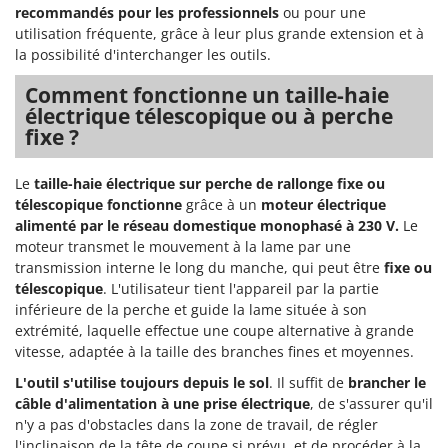
N
New O.M.R.A.
recommandés pour les professionnels
ou pour une
utilisation fréquente, grâce à leur plus grande extension et à
Nilfisk
la possibilité d'interchanger les outils.
Ninja
Comment fonctionne un taille-haie
Novatec
électrique télescopique ou à perche
Novital
fixe ?
NuAir
Le
taille-haie électrique sur perche de rallonge fixe ou
NuovaFac
télescopique fonctionne
grâce à un
moteur électrique
alimenté par le réseau domestique monophasé à 230 V.
Le
O
moteur transmet le mouvement à la lame par une
Officine Savioli
transmission interne le long du manche, qui peut être
fixe ou
Oliviero
télescopique
. L'utilisateur tient l'appareil par la partie
Olix
inférieure de la perche et guide la lame située à son
extrémité, laquelle effectue une coupe alternative à grande
OMA
vitesse, adaptée à la taille des branches fines et moyennes.
Omas
L'outil s'utilise toujours depuis le sol
. Il suffit de
brancher le
Ompagrill
câble d'alimentation à une prise électrique
, de s'assurer qu'il
n'y a pas d'obstacles dans la zone de travail, de régler
Ooni
l'inclinaison de la tête de coupe si prévu, et de procéder à la