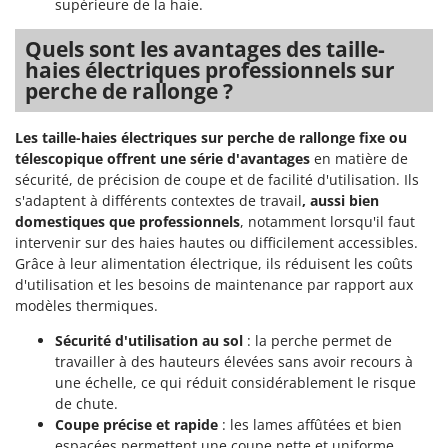
supérieure de la haie.
Resto Italia
Ribimex
Quels sont les avantages des taille-
haies électriques professionnels sur
Ripartrak
perche de rallonge ?
Ritter
River Systems
Les taille-haies électriques sur perche de rallonge fixe ou
Robomow
télescopique offrent une série d'avantages
en matière de
sécurité, de précision de coupe et de facilité d'utilisation. Ils
Rossofuoco
s'adaptent à différents contextes de travail
, aussi bien
Rover Pompe
domestiques que professionnels
, notamment lorsqu'il faut
intervenir sur des haies hautes ou difficilement accessibles.
Royal Food
Grâce à leur alimentation électrique, ils réduisent les coûts
Ryobi
d'utilisation et les besoins de maintenance par rapport aux
modèles thermiques.
S
S.T.P.
Sécurité d'utilisation au sol
: la perche permet de
travailler à des hauteurs élevées sans avoir recours à
Santos
une échelle, ce qui réduit considérablement le risque
Sbaraglia
de chute.
Coupe précise et rapide
: les lames affûtées et bien
Schnitzer
espacées permettent une coupe nette et uniforme,