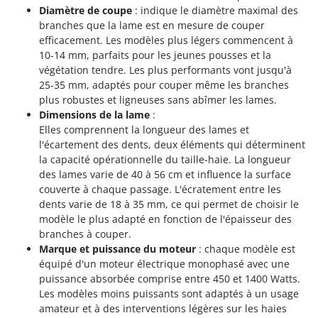
Troy-Bilt
Diamètre de coupe
: indique le diamètre maximal des
branches que la lame est en mesure de couper
U
efficacement. Les modèles plus légers commencent à
Udor
10-14 mm, parfaits pour les jeunes pousses et la
Unger
végétation tendre. Les plus performants vont jusqu'à
25-35 mm, adaptés pour couper même les branches
plus robustes et ligneuses sans abîmer les lames.
V
Verdemax
Dimensions de la lame
:
Elles comprennent la longueur des lames et
Vesco
l'écartement des dents, deux éléments qui déterminent
Volpi
la capacité opérationnelle du taille-haie. La longueur
des lames varie de 40 à 56 cm et influence la surface
W
couverte à chaque passage. L'écratement entre les
Waldner
dents varie de 18 à 35 mm, ce qui permet de choisir le
Weber
modèle le plus adapté en fonction de l'épaisseur des
branches à couper.
WIDU
Marque et puissance du moteur
: chaque modèle est
Wiper EcoRobot
équipé d'un moteur électrique monophasé avec une
puissance absorbée comprise entre 450 et 1400 Watts.
Wolf Garten
Les modèles moins puissants sont adaptés à un usage
Wortex
amateur et à des interventions légères sur les haies