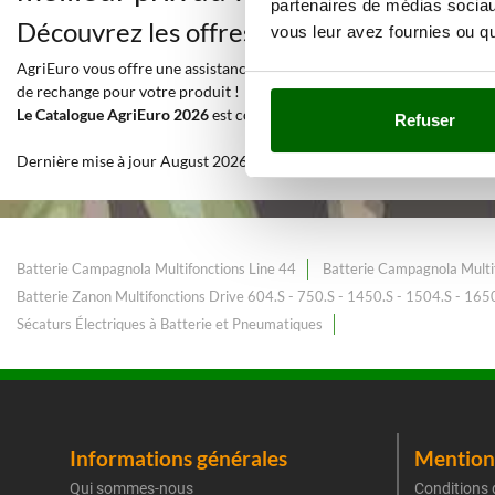
partenaires de médias sociaux
Découvrez les offres et tous les services
vous leur avez fournies ou qu'
AgriEuro vous offre une assistance à 360° pendant toute la durée de vie
de rechange pour votre produit !
Le Catalogue AgriEuro 2026
est constamment enrichi et mis à jour. Av
Refuser
Dernière mise à jour August 2026
Batterie Campagnola Multifonctions Line 44
Batterie Campagnola Multi
Batterie Zanon Multifonctions Drive 604.S - 750.S - 1450.S - 1504.S - 165
Sécaturs Électriques à Batterie et Pneumatiques
Informations générales
Mentions
Qui sommes-nous
Conditions 