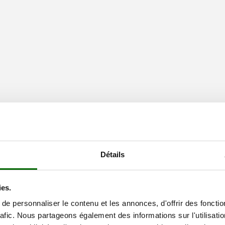
Détails
ies.
ximum branche 25 mm
lection de 121
Sécateurs électriques
e personnaliser le contenu et les annonces, d'offrir des fonctio
rafic. Nous partageons également des informations sur l'utilisati