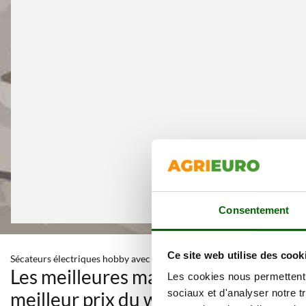
Consentement
Ce site web utilise des cook
Sécateurs électriques hobby avec batterie incorporée Diamètre ma
Les meilleures marques dans une sé
Les cookies nous permettent d
sociaux et d'analyser notre t
meilleur prix du web