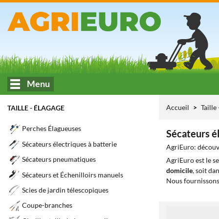
Menu
Accueil
Taille
TAILLE - ÉLAGAGE
Perches Élagueuses
Sécateurs é
Sécateurs électriques à batterie
AgriEuro: découv
Sécateurs pneumatiques
AgriEuro est le s
domicile
, soit da
Sécateurs et Échenilloirs manuels
Nous fournissons
Scies de jardin télescopiques
Coupe-branches
1