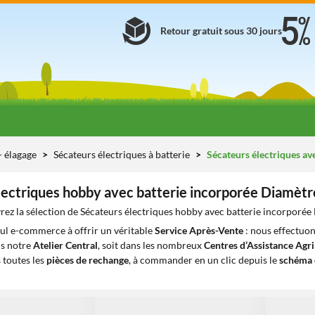
Retour gratuit sous 30 jours
 - élagage
Sécateurs électriques à batterie
Sécateurs électriques av
lectriques hobby avec batterie incorporée Diam
rez la sélection de Sécateurs électriques hobby avec batterie incorpor
eul e-commerce à offrir un véritable
Service Après-Vente
: nous effectuon
ns notre
Atelier Central
, soit dans les nombreux
Centres d’Assistance Agr
 toutes les
pièces de rechange
, à commander en un clic depuis le
schéma 
1
1