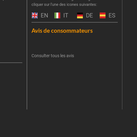
cliquer sur l'une des icones suivantes:
part
obti
EN
IT
DE
ES
Emai
Avis de consommateurs
Une er
J'
retent
Consulter tous les avis