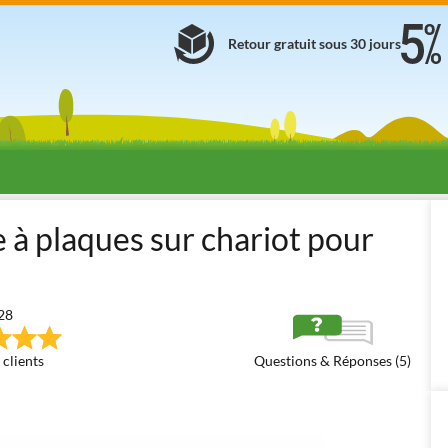
Retour gratuit sous 30 jours
s pour vin et huile
Filtres à Huile
Filtres professionnels pour huil
 à plaques sur chariot pour
28
 clients
Questions & Réponses (5)