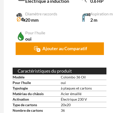
Électrique à induction
0.6 HP
Diamètre raccords
Aspiration m
20 mm
2 m
Pour l'huile
oui
Ajouter au Comparatif
Caractéristiques du produit
Modèle
Colombo 36 Oil
Pour l'huile
oui
Typologie
à plaques et cartons
Matériau du châssis
Acier émaillé
Activation
Électrique 230 V
Type de cartons
20x20
Nombre de cartons
36