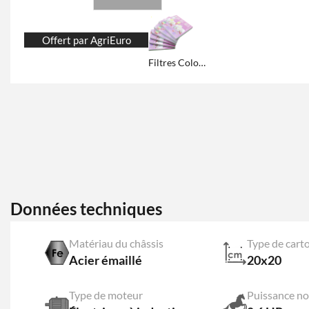
Offert par AgriEuro
Filtres Colombo
Données techniques
Matériau du châssis
Type de cart
Acier émaillé
20x20
Type de moteur
Puissance n