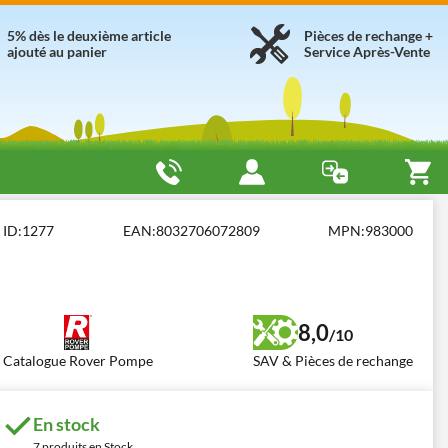
5% dès le deuxième article
Pièces de rechange +
ajouté au panier
Service Après-Vente
e sur meuble support
Rover Pompe Colombo 36 Oil
ID:
1277
EAN:
8032706072809
MPN:
983000
8,0
/10
Catalogue Rover Pompe
SAV & Pièces de rechange
En stock
7 produits en Stock