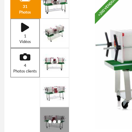
+200 VENDUS
31
Photos
1
Vidéos
4
Photos clients