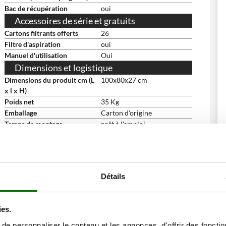
Bac de récupération
oui
Accessoires de série et gratuits
Cartons filtrants offerts
26
Filtre d'aspiration
oui
Manuel d'utilisation
Oui
Dimensions et logistique
Dimensions du produit cm (L
100x80x27 cm
x l x H)
Poids net
35 Kg
Emballage
Carton d'origine
Temps de montage
prêt à l'emploi
ne remise
Détails
ies.
e personnaliser le contenu et les annonces, d'offrir des fonctio