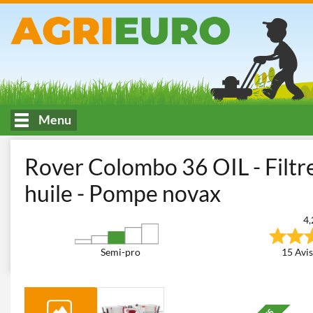
Menu
Accueil
Œnologie, filtration, transfert et travail des fruits
Filtre
Rover Colombo 36 OIL - Filtre
huile - Pompe novax
4,
Semi-pro
15 Avis