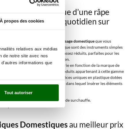
Le côté pratique d'une râpe
électrique au quotidien sur
À propos des cookies
votre table
Les
râpes électriques pour usage domestique
que vous
trouverez dans notre catalogue sont des instruments simples
nnalités relatives aux médias
aux dimensions et au poids assez réduits, parfaites pour les
on de notre site avec nos
petites exigences du quotidien.
 d'autres informations que
Le design de ces produits varie en fonction de la marque de
fabrication mais tous les produits appartenant à cette gamme
se présentent comme des pièces uniques en plastique dotées
d'un
rouleau facile à enlever
dans lequel insérer les éléments
à râper.
Tout autoriser
 avec le pain sec, sans aucun risque de surchauffe.
estique et non continue.
riques Domestiques
au meilleur prix