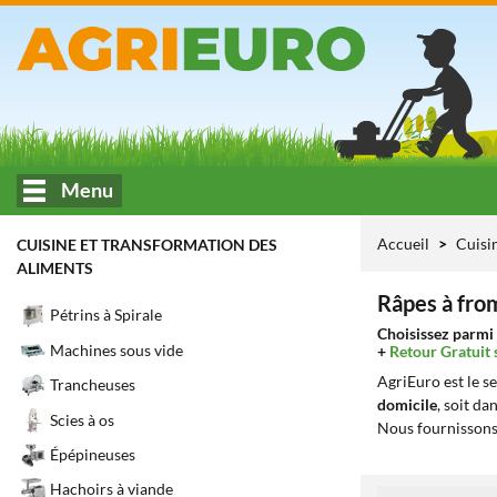
Menu
Accueil
Cuisi
CUISINE ET TRANSFORMATION DES
ALIMENTS
Râpes à fro
Pétrins à Spirale
Choisissez parmi 
Machines sous vide
+
Retour Gratuit 
AgriEuro est le s
Trancheuses
domicile
, soit da
Scies à os
Nous fournissons
Épépineuses
Hachoirs à viande