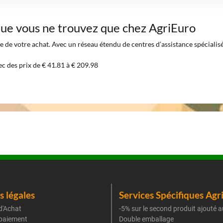
 que vous ne trouvez que chez AgriEuro
 de votre achat. Avec un réseau étendu de centres d’assistance spécialisés 
ec des prix de € 41.81 à € 209.98
 légales
Services Spécifiques Agr
d'Achat
-5% sur le second produit ajouté a
paiement
Double emballage