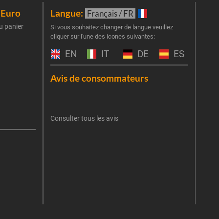
iEuro
Langue:
New
Français / FR
u panier
Inscr
Si vous souhaitez changer de langue veuillez
cliquer sur l'une des icones suivantes:
part
obti
EN
IT
DE
ES
Emai
Avis de consommateurs
Une er
J'
retent
Consulter tous les avis