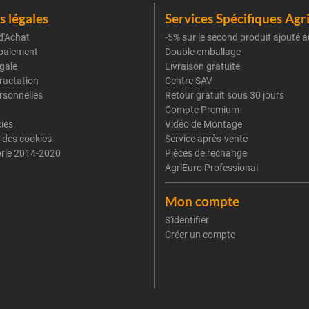
 légales
Services Spécifiques Agr
d'Achat
-5% sur le second produit ajouté a
paiement
Double emballage
gale
Livraison gratuite
tractation
Centre SAV
rsonnelles
Retour gratuit sous 30 jours
Compte Premium
cies
Vidéo de Montage
 des cookies
Service après-vente
rie 2014-2020
Pièces de rechange
AgriEuro Professional
Mon compte
S'identifier
Créer un compte