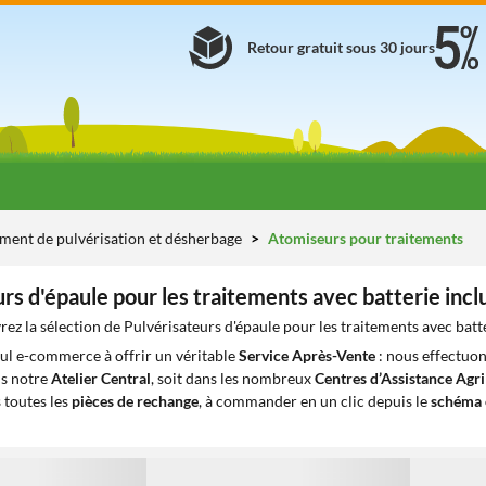
Retour gratuit sous 30 jours
ement de pulvérisation et désherbage
Atomiseurs pour traitements
rs d'épaule pour les traitements avec batterie incl
ez la sélection de Pulvérisateurs d'épaule pour les traitements avec batte
eul e-commerce à offrir un véritable
Service Après-Vente
: nous effectuon
ns notre
Atelier Central
, soit dans les nombreux
Centres d’Assistance Agr
 toutes les
pièces de rechange
, à commander en un clic depuis le
schéma 
1
1