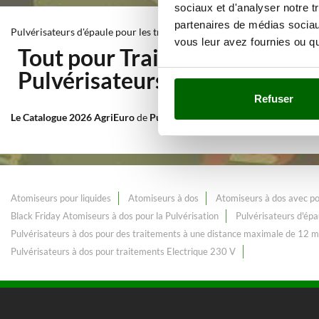
sociaux et d'analyser notre t
partenaires de médias sociaux
Pulvérisateurs d'épaule pour les traitements avec batterie incluse
vous leur avez fournies ou qu'
Tout pour Traitement de pulv
Pulvérisateurs d'épaule pour l
Refuser
Le Catalogue 2026 AgriEuro
de
Pulvérisateurs d'épaule pour les trait
Atomiseurs pour liquides
Atomiseurs à dos
Atomiseurs à dos avec p
Black Friday Atomiseurs à dos pour la Pulvérisation
Pulvérisateurs d'épa
Pulvérisateurs à dos pour des traitements à une distance maximale de 12 
Pulvérisateurs à dos pour traitements Electrique 230 V