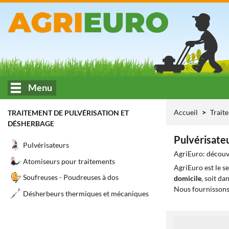
Menu
Accueil
Trait
TRAITEMENT DE PULVÉRISATION ET
DÉSHERBAGE
Pulvérisateu
Pulvérisateurs
AgriEuro: découvr
Atomiseurs pour traitements
AgriEuro est le s
Soufreuses - Poudreuses à dos
domicile
, soit da
Nous fournissons
Désherbeurs thermiques et mécaniques
1