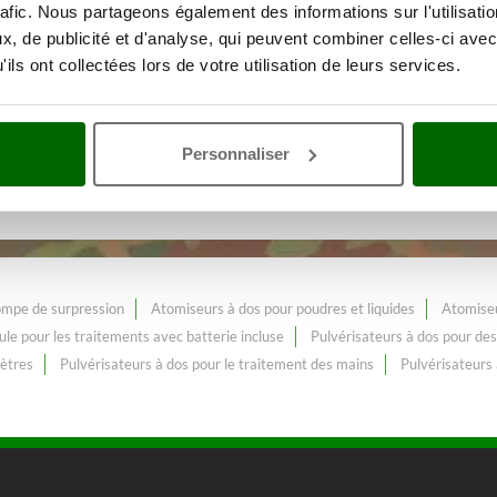
rafic. Nous partageons également des informations sur l'utilisati
, de publicité et d'analyse, qui peuvent combiner celles-ci avec
ils ont collectées lors de votre utilisation de leurs services.
érisation et désherbage
Avec une
es traitements avec batterie in
Personnaliser
ements avec batterie incluse
, constamment enrichi et mis à jour.
ompe de surpression
Atomiseurs à dos pour poudres et liquides
Atomiseu
ule pour les traitements avec batterie incluse
Pulvérisateurs à dos pour de
mètres
Pulvérisateurs à dos pour le traitement des mains
Pulvérisateurs 