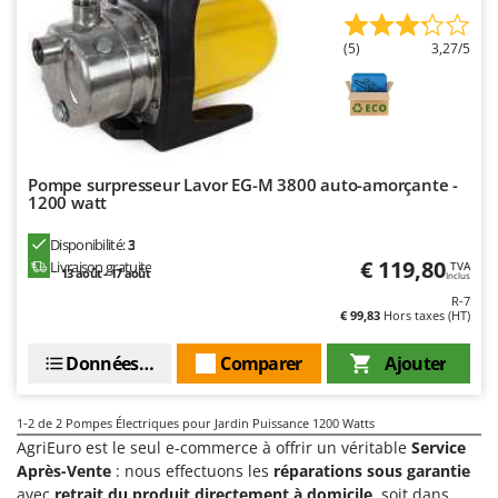
Désherbeurs thermiques et mécaniques
Bosch
Déshumidificateurs
(5)
3,27/5
Brumi
Draineuses
BullMach
E
C
Échelles en aluminium
C.EL.ME.
Effaroucheurs d'oiseaux
Calory Forni
Pompe surpresseur Lavor EG-M 3800 auto-amorçante -
1200 watt
Effeuilleuses pour olives
Campagnola
Disponibilité:
3
Égreneuses à maïs
Campingaz
€ 119,80
Livraison gratuite
TVA
13 août - 17 août
Électropompes pour la maison et le jardin
Inclus
Castelgarden
R-7
Éleveuses artificielles pour poussins
Castellari
€ 99,83
Hors taxes (HT)
Enfouisseurs de pierres
Ceccato Olindo
Données techniques
Comparer
Ajouter
Enrouleurs de filets pour olives
Char-Broil
Épareuses pour tracteur
Classe
1-2
de 2 Pompes Électriques pour Jardin Puissance 1200 Watts
Épépineuses
AgriEuro est le seul e-commerce à offrir un véritable
Service
Clementi
Après-Vente
: nous effectuons les
réparations sous garantie
Équipements de protection des voies respiratoires
Cofra
avec
retrait du produit directement à domicile
, soit dans