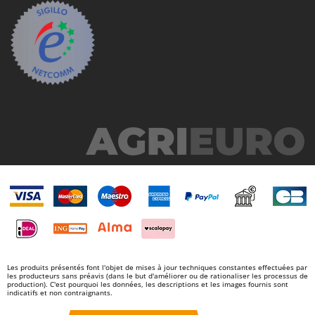
Master
Mastercook
Masterpro
McCulloch
MCH
Michelin
Mille
Minox
Mockmill
More than chef
MOSA
MOVA
Mowox
Les produits présentés font l'objet de mises à jour techniques constantes effectuées par
les producteurs sans préavis (dans le but d'améliorer ou de rationaliser les processus de
MTD
production). C'est pourquoi les données, les descriptions et les images fournis sont
indicatifs et non contraignants.