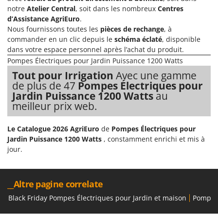
Comet
notre
Atelier Central
, soit dans les nombreux
Centres
F
d’Assistance AgriEuro
.
Fendeuses à bois
Cresco
Nous fournissons toutes les
pièces de rechange
, à
Filets pour la Récolte des olives
Cruccolini
commander en un clic depuis le
schéma éclaté
, disponible
Filtres pour vin et huile
dans votre espace personnel après l’achat du produit.
CTEK
Pompes Électriques pour Jardin Puissance 1200 Watts
Floconneuses
D
Tout pour Irrigation
Avec une gamme
Fouloirs - Égrappoirs
Dal Degan
de plus de 47
Pompes Électriques pour
Fourches pour tracteur
Jardin Puissance 1200 Watts
au
DCG
meilleur prix web.
Fours d'extérieur - intérieur pour pizza et cuisine
Deca
Fours électriques
DeWalt
Le Catalogue 2026 AgriEuro
de
Pompes Électriques pour
Fraises à neige
Di Martino
Jardin Puissance 1200 Watts
, constamment enrichi et mis à
jour.
Fraises rotatives pour tracteur
Diavola Pro
Friteuses sans huile
Diesse
Docma
__Altre pagine correlate
G
Générateurs d'air chaud
Dominion
Black Friday Pompes Électriques pour Jardin et maison
Pompe é
Godets à terre basculants pour tracteur
Dreame