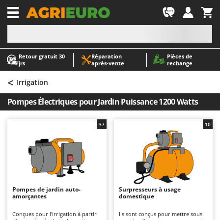
-1
Retour gratuit 30
Réparation
Pièces de
A
A
jrs
après‑vente
rechange
Abris de jardin
ABAC
<
Accessoires pour tracteurs tondeuses autoportés
AgriEuro Premium
Irrigation
Aérateurs Scarificateurs pour gazon
AgriEuro TOP-LINE
Pompes Électriques pour Jardin Puissance 1200 Watts
Arracheuses de pommes de terre pour tracteur
AGT
Aspirateurs - Balais Électriques
Aima
37
10
Aspirateurs à cendres
Airmec
Aspirateurs à feuilles sur roues
AL-KO
Aspirateurs de piscine
ALA 2000
Aspirateurs Multifonctions
Alce
Pompes de jardin auto-
Surpresseurs à usage
amorçantes
domestique
Atomiseurs agricoles pour tracteurs
Alpina
Atomiseurs pour traitements
Ama
Conçues pour l'irrigation à partir
Ils sont conçus pour mettre sous