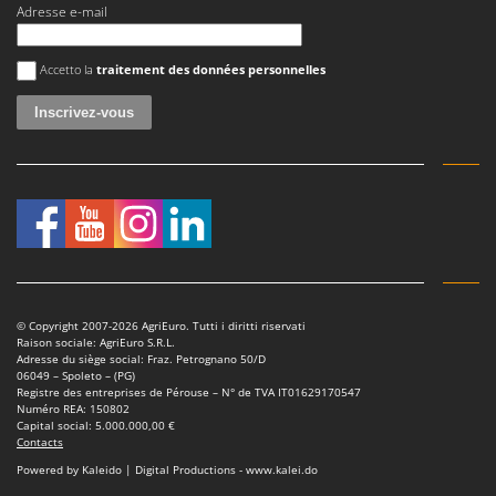
Tondeuses autoportées
Lampacrescia - MGM
Adresse e-mail
Tondeuses débroussailleuses thermiques
Landxcape
Une erreur est survenue
Trancheuses
Accetto la
traitement des données personnelles
LAR Casalinghi
Trancheuses de sol
Lavor
Transpalettes
Linea VZ
Treuils de débardage
Lisam
Tronçonneuses
Lotusgrill
V
M
Vêtements de Sécurité
M.A.I.BO.
Vibroculteurs à tracteur
Macom
© Copyright 2007-2026 AgriEuro. Tutti i diritti riservati
Macte Ovens
Raison sociale: AgriEuro S.R.L.
Adresse du siège social: Fraz. Petrognano 50/D
Makita
06049 – Spoleto – (PG)
Registre des entreprises de Pérouse – N° de TVA IT01629170547
MAMMAMIA
Numéro REA: 150802
Capital social: 5.000.000,00 €
Marcato
Contacts
Powered by Kaleido | Digital Productions - www.kalei.do
Marina Systems