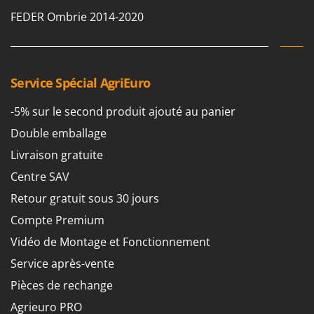
Perches Élagueuses
Francini
FEDER Ombrie 2014-2020
Pétrins à Spirale
G
Piscines
G3 Ferrari
Planteuses de pommes de terre pour tracteur
Gardena
Service Spécial AgriEuro
Plateaux de coupe pour tracteur
Garofalo
Plumeuses
-5% sur le second produit ajouté au panier
GeoTech
Pompes d'irrigation à tracteur
Double emballage
GeoTech Pro
Pompes de transfert
Livraison gratuite
Gierre
Pompes immergées électriques
Centre SAV
Ginko - MGM
Postes à souder
Retour gratuit sous 30 jours
Gipeco
Poussoirs à saucisse
Compte Premium
Girmi
Power Stations - Batteries - Centrales électriques portables
Vidéo de Montage et Fonctionnement
GRAEF
Presses à pellets
Gre
Service après-vente
Pressoirs à fruits
GreenBay
Pièces de rechange
Pressoirs à Raisin
Greenworks
Agrieuro PRO