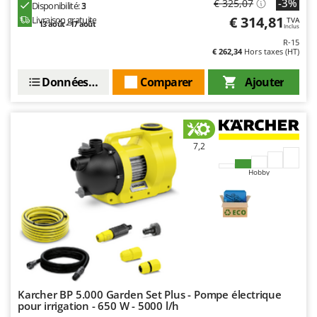
-3%
€ 325,07
Disponibilité:
3
€ 314,81
Livraison gratuite
TVA
13 août - 17 août
Inclus
R-15
€ 262,34
Hors taxes (HT)
Données techniques
Comparer
Ajouter
7,2
Hobby
Karcher BP 5.000 Garden Set Plus - Pompe électrique
pour irrigation - 650 W - 5000 l/h