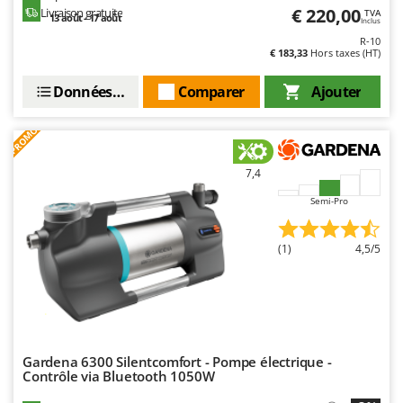
€ 220,00
Livraison gratuite
TVA
13 août - 17 août
Inclus
R-10
€ 183,33
Hors taxes (HT)
Données techniques
Comparer
Ajouter
PROMO
7,4
Semi-Pro
(1)
4,5/5
Gardena 6300 Silentcomfort - Pompe électrique -
Contrôle via Bluetooth 1050W