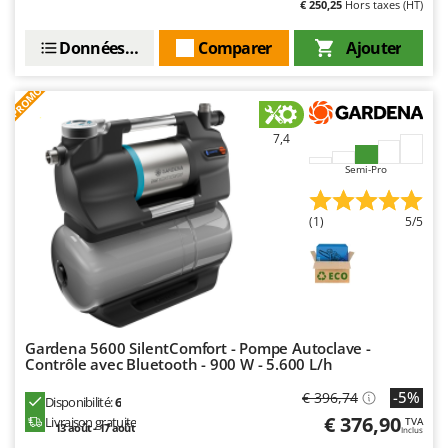
€ 250,25
Hors taxes (HT)
Stiga
Stocker
Données techniques
Comparer
Ajouter
Sunseeker
PROMO
T
Tecla
7,4
TecnoGen
Semi-Pro
Tellarini Pompe
Telwin
(1)
5/5
Tenco
Tineco
Titania
Tornado
Gardena 5600 SilentComfort - Pompe Autoclave -
Contrôle avec Bluetooth - 900 W - 5.600 L/h
Tre Spade
-5%
€ 396,74
Trev - Abrek - TecnoVIR
Disponibilité:
6
€ 376,90
Livraison gratuite
TVA
Trotec
13 août - 17 août
Inclus