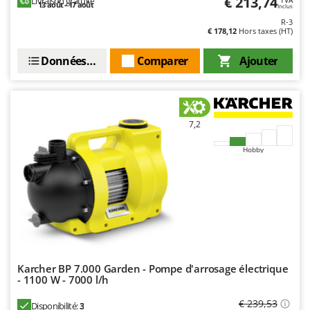
€ 213,74
Livraison gratuite
TVA
13 août - 17 août
Inclus
R-3
€ 178,12
Hors taxes (HT)
Données techniques
Comparer
Ajouter
7,2
Hobby
Karcher BP 7.000 Garden - Pompe d'arrosage électrique
- 1100 W - 7000 l/h
€ 239,53
Disponibilité:
3