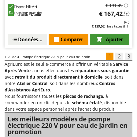
€ 191,49
Disponibilité:
1
€ 167,42
Livraison gratuite
TVA
13 août - 17 août
Inclus
R-5
€ 139,52
Hors taxes (HT)
Données techniques
Comparer
Ajouter
1
2
3
1-20
de 41 Pompe électrique 220 V pour eau de jardin
AgriEuro est le seul e-commerce à offrir un véritable
Service
Après-Vente
: nous effectuons les
réparations sous garantie
avec
retrait du produit directement à domicile
, soit dans
notre
Atelier Central
, soit dans les nombreux
Centres
d’Assistance AgriEuro
.
Nous fournissons toutes les
pièces de rechange
, à
commander en un clic depuis le
schéma éclaté
, disponible
dans votre espace personnel après l’achat du produit.
Les meilleurs modèles de pompe
électrique 220 V pour eau de jardin en
promotion