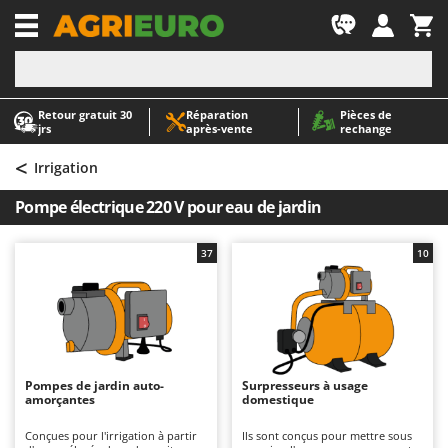
-1
Retour gratuit 30
Réparation
Pièces de
A
A
jrs
après‑vente
rechange
Abris de jardin
ABAC
<
Accessoires pour tracteurs tondeuses autoportés
AgriEuro Premium
Irrigation
Aérateurs Scarificateurs pour gazon
AgriEuro TOP-LINE
Pompe électrique 220 V pour eau de jardin
Arracheuses de pommes de terre pour tracteur
AGT
Aspirateurs - Balais Électriques
Aima
37
10
Aspirateurs à cendres
Airmec
Aspirateurs à feuilles sur roues
AL-KO
Aspirateurs de piscine
ALA 2000
Aspirateurs Multifonctions
Alce
Pompes de jardin auto-
Surpresseurs à usage
amorçantes
domestique
Atomiseurs agricoles pour tracteurs
Alpina
Atomiseurs pour traitements
Ama
Conçues pour l'irrigation à partir
Ils sont conçus pour mettre sous