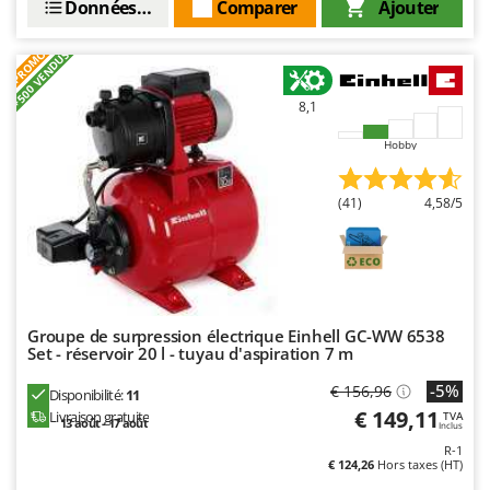
Données techniques
Comparer
Ajouter
Oriental Koshin
Outdoorchef
PROMO
+500 VENDUS
P
Palazzetti
8,1
Palumbo Pavi
Hobby
Partisani
(41)
4,58/5
Paterlini
Philips
Pramac
Prismafood
Groupe de surpression électrique Einhell GC-WW 6538
Set - réservoir 20 l - tuyau d'aspiration 7 m
R
R.G.V.
-5%
€ 156,96
Disponibilité:
11
Rato
€ 149,11
Livraison gratuite
TVA
13 août - 17 août
Inclus
Reber
R-1
Redback
€ 124,26
Hors taxes (HT)