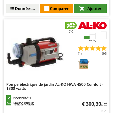
Seven Italy
Données techniques
Comparer
Ajouter
Shark
Silky
Simatech
7,0
Sirman
Skil
Hobby
Smartwood
(1)
5/5
Smeg
Snapper
Solidur
Spice Electronics
Pompe électrique de jardin AL-KO HWA 4500 Comfort -
Spiralmac
1300 watts
Spring Protezione
Disponibilité:
3
Spyro
€ 300,30
Livraison gratuite
TVA
13 août - 17 août
Inclus
Stanley
R-21