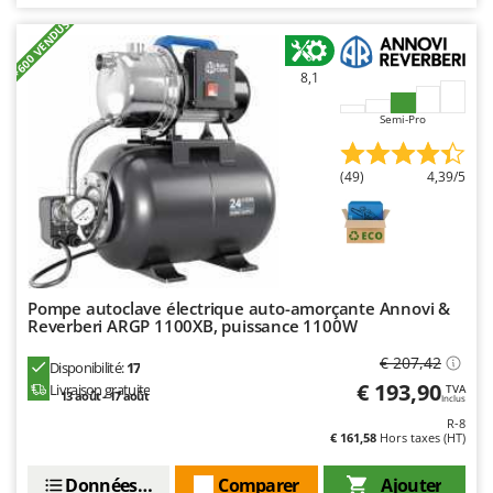
Master
+600 VENDUS
Mastercook
Masterpro
8,1
McCulloch
Semi-Pro
MCH
Michelin
(49)
4,39/5
Mille
Minox
Mockmill
Pompe autoclave électrique auto-amorçante Annovi &
More than chef
Reverberi ARGP 1100XB, puissance 1100W
MOSA
€ 207,42
Disponibilité:
17
MOVA
€ 193,90
Livraison gratuite
TVA
13 août - 17 août
Inclus
Mowox
R-8
€ 161,58
Hors taxes (HT)
MTD
Données techniques
Comparer
Ajouter