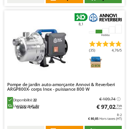
N
New O.M.R.A.
Nilfisk
Ninja
8,1
Novatec
Hobby
Novital
NuAir
(35)
4,76/5
NuovaFac
O
Officine Savioli
Oliviero
Pompe de jardin auto-amorçante Annovi & Reverberi
Olix
ARGP800X- corps Inox - puissance 800 W
OMA
€ 109,74
Disponibilité:
22
€ 97,02
Livraison gratuite
Omas
TVA
13 août - 17 août
Inclus
Ompagrill
R-2
€ 80,85
Hors taxes (HT)
Ooni