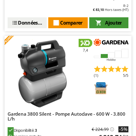
Worx
R-2
€ 83,10
Hors taxes (HT)
Y
Yard Force
Données techniques
Comparer
Ajouter
Z
PROMO
Zanon
Zephir
7,4
ZGrills
Hobby
Zodiac
Zomax
(1)
5/5
Gardena 3800 Silent - Pompe Autoclave - 600 W - 3.800
L/h
-5%
€ 224,99
Disponibilité:
3