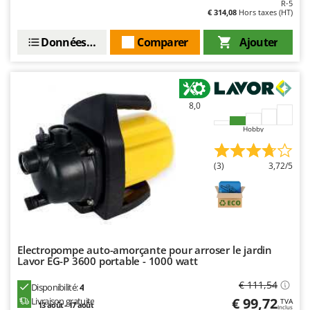
R-5
Troy-Bilt
€ 314,08
Hors taxes (HT)
U
Données techniques
Comparer
Ajouter
Udor
Unger
V
8,0
Verdemax
Vesco
Hobby
Volpi
(3)
3,72/5
W
Waldner
Weber
WIDU
Electropompe auto-amorçante pour arroser le jardin
Wiper EcoRobot
Lavor EG-P 3600 portable - 1000 watt
Wolf Garten
€ 111,54
Disponibilité:
4
Wortex
€ 99,72
Livraison gratuite
TVA
13 août - 17 août
Inclus