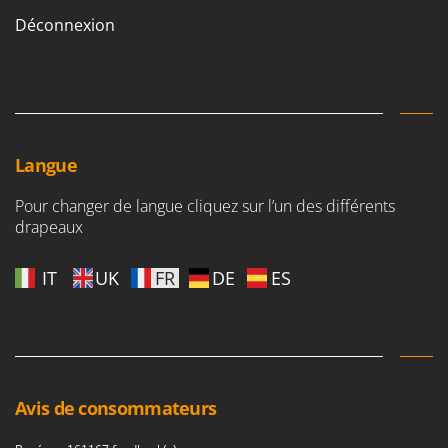
Oriental Koshin
Déconnexion
Outdoorchef
P
Palazzetti
Palumbo Pavi
Partisani
Langue
Paterlini
Pour changer de langue cliquez sur l’un des différents
Philips
drapeaux
Pramac
IT
UK
FR
DE
ES
Prismafood
R
R.G.V.
Rato
Reber
Avis de consommateurs
Redback