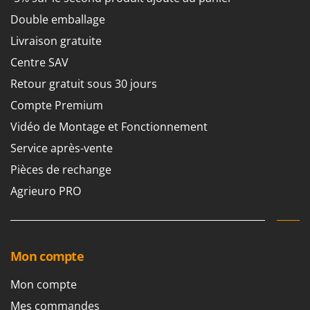
N
New O.M.R.A.
Double emballage
Nilfisk
Livraison gratuite
Ninja
Centre SAV
Novatec
Retour gratuit sous 30 jours
Novital
Compte Premium
NuAir
Vidéo de Montage et Fonctionnement
NuovaFac
Service après-vente
O
Pièces de rechange
Officine Savioli
Agrieuro PRO
Oliviero
Olix
OMA
Mon compte
Omas
Ompagrill
Mon compte
Ooni
Mes commandes