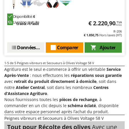
Pulvérisateurs
GRIFO
Pulvérisateurs portés
GVS
Disponibilité:
6
GYS
€ 2.220,90
Livraison gratuite
TVA
R
13 août - 17 août
Inclus
Rafraîchisseurs d'air par évaporation
R-206
H
€ 1.850,75
Hors taxes (HT)
Rampes de chargement en aluminium
Hailo
Râpes à fromage électriques
Données techniques
Comparer
Ajouter
Helvi
Râteaux pour tracteur
Henx
Remplisseuses
1-5
de 5 Peignes vibreurs et Secoueurs à Olives Voltage 58 V
HiKOKI
AgriEuro est le seul e-commerce à offrir un véritable
Service
Robots nettoyeurs de piscine
Honda
Après-Vente
: nous effectuons les
réparations sous garantie
Robots Tondeuses
avec
retrait du produit directement à domicile
, soit dans
I
notre
Atelier Central
, soit dans les nombreux
Centres
Rogneuses de souches
Idromatic
d’Assistance AgriEuro
.
Rouleaux pour tracteur
Il-Tec
Nous fournissons toutes les
pièces de rechange
, à
commander en un clic depuis le
schéma éclaté
, disponible
Imperia
S
dans votre espace personnel après l’achat du produit.
Scies à os
Infaco
Peignes vibreurs et Secoueurs à Olives Voltage 58 V
Scies à Ruban
Intec
Tout pour Récolte des olives
Avec une