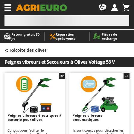
-1
Retour gratuit 30
Réparation
Pièces de
A
A
jrs
après‑vente
rechange
Abris de jardin
ABAC
<
Accessoires pour tracteurs tondeuses autoportés
AgriEuro Premium
Récolte des olives
Aérateurs Scarificateurs pour gazon
AgriEuro TOP-LINE
Peignes vibreurs et Secoueurs à Olives Voltage 58 V
Arracheuses de pommes de terre pour tracteur
AGT
Aspirateurs - Balais Électriques
Aima
184
33
Aspirateurs à cendres
Airmec
Aspirateurs à feuilles sur roues
AL-KO
Aspirateurs de piscine
ALA 2000
Aspirateurs Multifonctions
Alce
Peignes vibreurs électriques à
Peignes vibreurs
batterie pour olives
pneumatiques
Atomiseurs agricoles pour tracteurs
Alpina
Atomiseurs pour traitements
Ama
Conçus pour faciliter le
Ils sont conçus pour détacher les