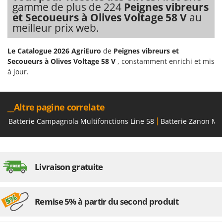
Scies alternatives à batterie
gamme de plus de 224
Peignes vibreurs
Intex
et Secoueurs à Olives Voltage 58 V
au
Scies de jardin télescopiques
Italyco
meilleur prix web.
Sécateurs électriques à batterie
ITM
Sécateurs et Échenilloirs manuels
Le Catalogue 2026 AgriEuro
de
Peignes vibreurs et
J
Secoueurs à Olives Voltage 58 V
, constamment enrichi et mis
Sécateurs pneumatiques
JOLLY ITALIA
à jour.
Semoirs et Épandeurs d'engrais
K
Socs pour tracteur
KAAZ
__Altre pagine correlate
Souffleurs aspirateurs pour Feuilles
Karcher
Soufreuses - Poudreuses à dos
Batterie Campagnola Multifonctions Line 58
Batterie Zanon Mul
Kasco
Soufreuses - Poudreuses pour tracteur
Kemper
Keter
T
Taille-haies
Livraison gratuite
KitchenAid
Taille-haies à bras pour tracteur
Komo
Tarières
Remise 5% à partir du second produit
L
Tondeuses à Gazon
Laica