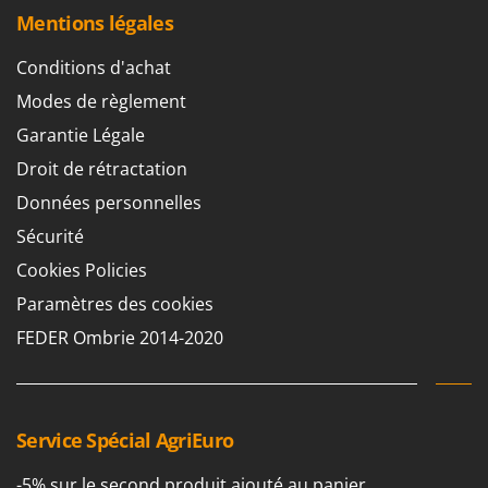
Master
Mentions légales
Mastercook
Conditions d'achat
Masterpro
Modes de règlement
McCulloch
Garantie Légale
MCH
Droit de rétractation
Michelin
Données personnelles
Mille
Sécurité
Minox
Cookies Policies
Mockmill
Paramètres des cookies
More than chef
FEDER Ombrie 2014-2020
MOSA
MOVA
Mowox
MTD
Service Spécial AgriEuro
-5% sur le second produit ajouté au panier