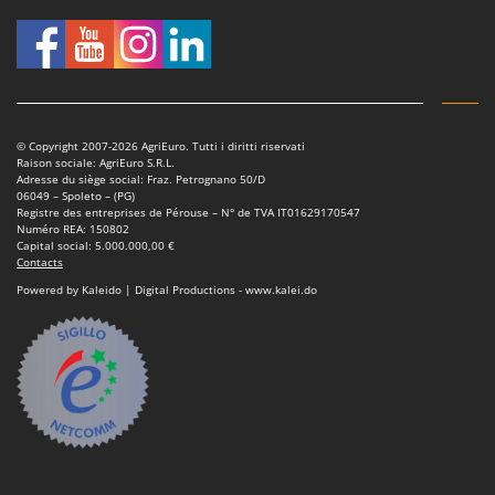
Seven Italy
Shark
Silky
Simatech
Sirman
© Copyright 2007-2026 AgriEuro. Tutti i diritti riservati
Raison sociale: AgriEuro S.R.L.
Skil
Adresse du siège social: Fraz. Petrognano 50/D
06049 – Spoleto – (PG)
Smartwood
Registre des entreprises de Pérouse – N° de TVA IT01629170547
Numéro REA: 150802
Smeg
Capital social: 5.000.000,00 €
Contacts
Snapper
Powered by Kaleido | Digital Productions - www.kalei.do
Solidur
Spice Electronics
Spiralmac
Spring Protezione
Spyro
Stanley