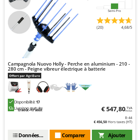
Semi-Pro
(20)
4,68/5
Campagnola Nuovo Holly - Perche en aluminium - 210 -
280 cm - Peigne vibreur électrique à batterie
Offert par AgriEuro
Disponibilité:
17
€ 547,80
Livraison gratuite
TVA
13 août - 17 août
Inclus
R-44
€ 456,50
Hors taxes (HT)
Données techniques
Comparer
Ajouter