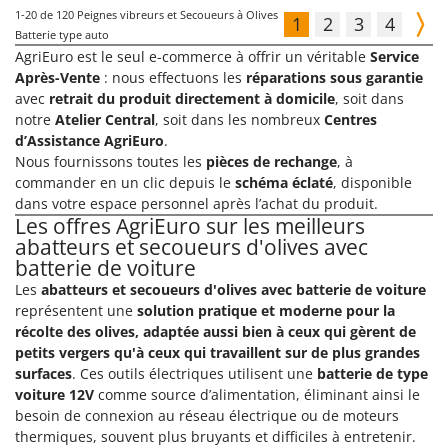
1-20
de 120 Peignes vibreurs et Secoueurs à Olives
1
2
3
4
Batterie type auto
AgriEuro est le seul e-commerce à offrir un véritable
Service
Après-Vente
: nous effectuons les
réparations sous garantie
avec
retrait du produit directement à domicile
, soit dans
notre
Atelier Central
, soit dans les nombreux
Centres
d’Assistance AgriEuro
.
Nous fournissons toutes les
pièces de rechange
, à
commander en un clic depuis le
schéma éclaté
, disponible
dans votre espace personnel après l’achat du produit.
Les offres AgriEuro sur les meilleurs
abatteurs et secoueurs d'olives avec
batterie de voiture
Les
abatteurs et secoueurs d'olives avec batterie de voiture
représentent une
solution pratique et moderne pour la
récolte des olives, adaptée aussi bien à ceux qui gèrent de
petits vergers qu'à ceux qui travaillent sur de plus grandes
surfaces
. Ces outils électriques utilisent une
batterie de type
voiture 12V
comme source d’alimentation, éliminant ainsi le
besoin de connexion au réseau électrique ou de moteurs
thermiques, souvent plus bruyants et difficiles à entretenir.