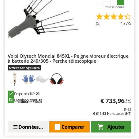
Professionnel
(5)
4,37/5
Volpi Olytech Mondial 845XL - Peigne vibreur électrique
à batterie 240/305 - Perche télescopique
Offert par AgriEuro
Disponibilité:
20
€ 733,96
Livraison gratuite
TVA
13 août - 17 août
Inclus
R-62
€ 611,63
Hors taxes (HT)
Données techniques
Comparer
Ajouter