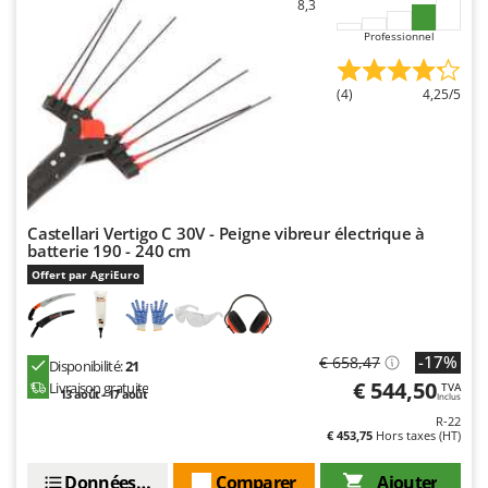
N
8,3
New O.M.R.A.
Professionnel
Nilfisk
Ninja
(4)
4,25/5
Novatec
Novital
NuAir
NuovaFac
Castellari Vertigo C 30V - Peigne vibreur électrique à
batterie 190 - 240 cm
O
Officine Savioli
Offert par AgriEuro
Oliviero
Olix
-17%
€ 658,47
Disponibilité:
21
OMA
€ 544,50
Livraison gratuite
TVA
13 août - 17 août
Inclus
Omas
R-22
Ompagrill
€ 453,75
Hors taxes (HT)
Ooni
Données techniques
Comparer
Ajouter