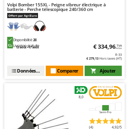
Volpi Bomber 155XL - Peigne vibreur électrique à
batterie - Perche télescopique 240/360 cm
Offert par AgriEuro
Disponibilité:
20
€ 334,96
Livraison gratuite
TVA
13 août - 17 août
Inclus
R-33
€ 279,13
Hors taxes (HT)
Données techniques
Comparer
Ajouter
8,0
Semi-Pro
(4)
4,92/5