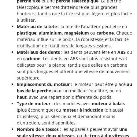
perche fixe
et une
perche télescopique
. La perche
télescopique permet d’atteindre de plus grandes
hauteurs, tandis que la fixe est plus légère et plus facile
à utiliser.
Matériau de la tête
: la tête de l’abatteur peut être en
plastique, aluminium, magnésium
ou
carbone
. Chaque
matériau influe sur le poids, la robustesse et la facilité
d’utilisation de l’outil lors de longues sessions.
Matériaux des dents
: les dents peuvent être en
ABS
ou
en
carbone
. Les dents en ABS sont plus résistantes et
délicates pour la plante, tandis que celles en carbone
sont plus longues et offrent une vitesse de mouvement
supérieure.
Emplacement du moteur
: le moteur peut être placé
au
bas de la perche
pour un meilleur équilibre, ou en
haut
, avec une répartition différente du poids.
Type de moteur
: des modèles avec
moteur à balais
(plus économique) ou
moteur à induction
(dit aussi
brushless), plus silencieux et demandant moins
d’entretien, sont disponibles.
Nombre de vitesses
: les appareils peuvent avoir
une
seule vitesse
,
deux vitesses
, ou de
trois à dix vitesses