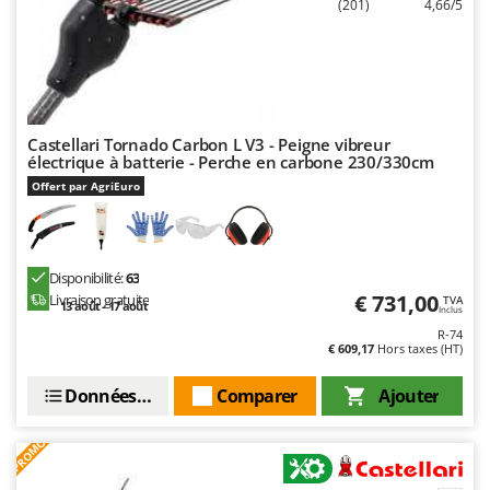
(201)
4,66/5
Master
Mastercook
Masterpro
McCulloch
MCH
Castellari Tornado Carbon L V3 - Peigne vibreur
électrique à batterie - Perche en carbone 230/330cm
Michelin
Offert par AgriEuro
Mille
Minox
Mockmill
Disponibilité:
63
€ 731,00
Livraison gratuite
TVA
More than chef
13 août - 17 août
Inclus
R-74
MOSA
€ 609,17
Hors taxes (HT)
MOVA
Données techniques
Comparer
Ajouter
Mowox
MTD
PROMO