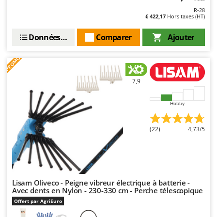
Resto Italia
R-28
€ 422,17
Hors taxes (HT)
Ribimex
Ripartrak
Données techniques
Comparer
Ajouter
Ritter
PROMO
River Systems
Robomow
7,9
Rossofuoco
Hobby
Rover Pompe
Royal Food
(22)
4,73/5
Ryobi
S
S.T.P.
Santos
Lisam Oliveco - Peigne vibreur électrique à batterie -
Avec dents en Nylon - 230-330 cm - Perche télescopique
Sbaraglia
Offert par AgriEuro
Schnitzer