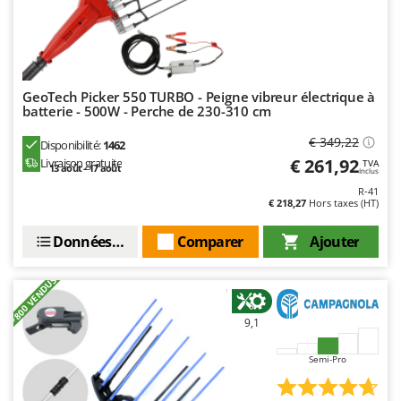
Troy-Bilt
U
Udor
Unger
GeoTech Picker 550 TURBO - Peigne vibreur électrique à
batterie - 500W - Perche de 230-310 cm
V
Verdemax
€ 349,22
Disponibilité:
1462
€ 261,92
Livraison gratuite
TVA
Vesco
13 août - 17 août
Inclus
R-41
Volpi
€ 218,27
Hors taxes (HT)
W
Données techniques
Comparer
Ajouter
Waldner
Weber
+800 VENDUS
WIDU
9,1
Wiper EcoRobot
Wolf Garten
Semi-Pro
Wortex