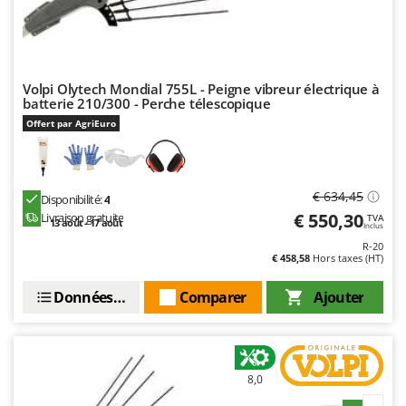
Volpi Olytech Mondial 755L - Peigne vibreur électrique à
batterie 210/300 - Perche télescopique
Offert par AgriEuro
€ 634,45
Disponibilité:
4
€ 550,30
Livraison gratuite
TVA
13 août - 17 août
Inclus
R-20
€ 458,58
Hors taxes (HT)
Données techniques
Comparer
Ajouter
8,0