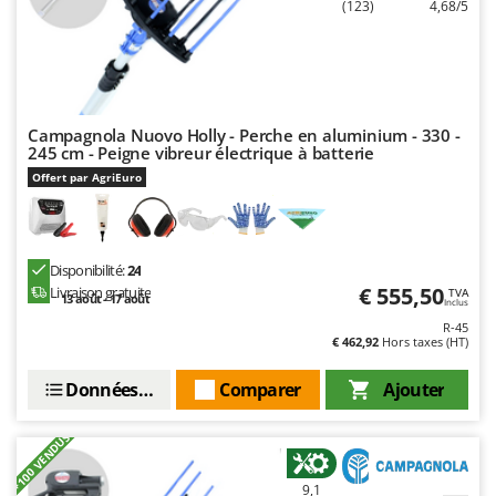
Worx
(123)
4,68/5
Y
Yard Force
Z
Campagnola Nuovo Holly - Perche en aluminium - 330 -
Zanon
245 cm - Peigne vibreur électrique à batterie
Zephir
Offert par AgriEuro
ZGrills
Zodiac
Zomax
Disponibilité:
24
€ 555,50
Livraison gratuite
TVA
13 août - 17 août
Inclus
R-45
€ 462,92
Hors taxes (HT)
Données techniques
Comparer
Ajouter
+100 VENDUS
9,1