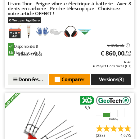
Lisam Thor - Peigne vibreur électrique à batterie - Avec 8
Stiga
dents en carbone - Perche télescopique - Choisissez
Stocker
votre article OFFERT !
Offert par AgriEuro
Sunseeker
T
Tecla
€ 906,55
Disponibilité:
3
TecnoGen
€ 860,00
Livraison gratuite
TVA
13 août - 17 août
Inclus
Tellarini Pompe
R-48
€ 716,67
Hors taxes (HT)
Telwin
Tenco
Données techniques
Comparer
Versions(3)
Tineco
+1000 VENDUS
Titania
Tornado
8,9
Tre Spade
Hobby
Trev - Abrek - TecnoVIR
Trotec
(238)
4,67/5