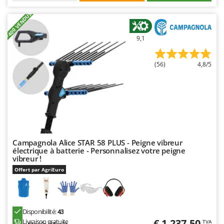
+400 VENDUS
9,1
(56)
4,8/5
Campagnola Alice STAR 58 PLUS - Peigne vibreur
électrique à batterie - Personnalisez votre peigne
vibreur !
Offert par AgriEuro
Disponibilité:
43
€ 1.237,50
Livraison gratuite
TVA