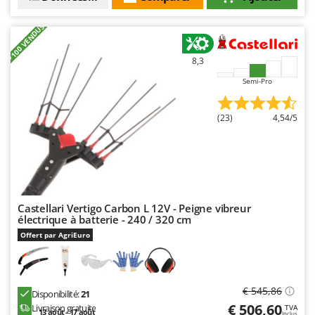
Oriental Koshin
Outdoorchef
+100 VENDUS
P
8,3
Palazzetti
Semi-Pro
Palumbo Pavi
Partisani
(23)
4,54/5
Paterlini
Philips
Pramac
Prismafood
Castellari Vertigo Carbon L 12V - Peigne vibreur
électrique à batterie - 240 / 320 cm
R
Offert par AgriEuro
R.G.V.
Rato
Reber
€ 545,86
Disponibilité:
21
Redback
€ 506,60
Livraison gratuite
TVA
13 août - 17 août
Inclus