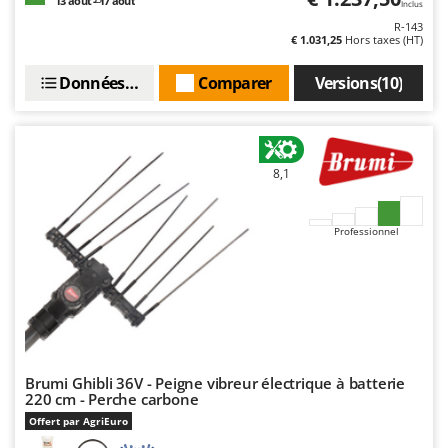
13 août - 17 août
Inclus
R-143
€ 1.031,25
Hors taxes (HT)
Données techniques
Comparer
Versions(10)
8,1
Professionnel
Brumi Ghibli 36V - Peigne vibreur électrique à batterie
220 cm - Perche carbone
Offert par AgriEuro