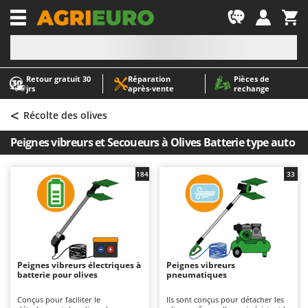
-1
Retour gratuit 30
Réparation
Pièces de
A
A
jrs
après‑vente
rechange
Abris de jardin
ABAC
<
Accessoires pour tracteurs tondeuses autoportés
AgriEuro Premium
Récolte des olives
Aérateurs Scarificateurs pour gazon
AgriEuro TOP-LINE
Peignes vibreurs et Secoueurs à Olives Batterie type auto
Arracheuses de pommes de terre pour tracteur
AGT
Aspirateurs - Balais Électriques
Aima
184
33
Aspirateurs à cendres
Airmec
Aspirateurs à feuilles sur roues
AL-KO
Aspirateurs de piscine
ALA 2000
Aspirateurs Multifonctions
Alce
Peignes vibreurs électriques à
Peignes vibreurs
batterie pour olives
pneumatiques
Atomiseurs agricoles pour tracteurs
Alpina
Atomiseurs pour traitements
Ama
Conçus pour faciliter le
Ils sont conçus pour détacher les