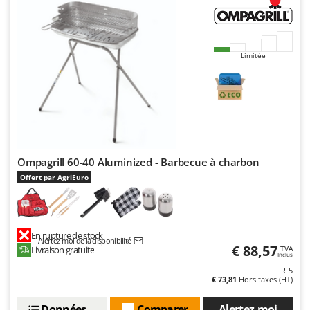
Limitée
Ompagrill 60-40 Aluminized - Barbecue à charbon
Offert par AgriEuro
En rupture de stock
Alertez-moi de la disponibilité
€ 88,57
Livraison gratuite
TVA
Inclus
R-5
€ 73,81
Hors taxes (HT)
Données techniques
Comparer
Alertez-moi