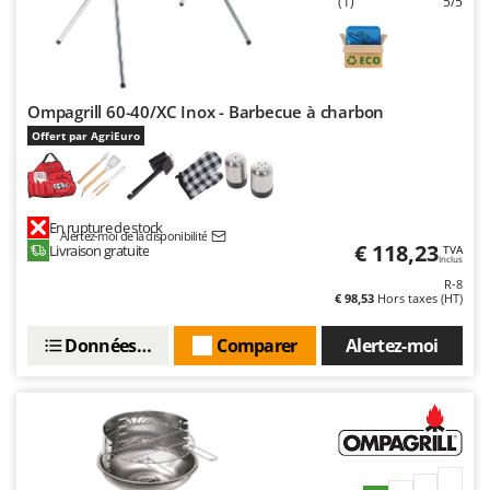
(1)
5/5
Ompagrill 60-40/XC Inox - Barbecue à charbon
Offert par AgriEuro
En rupture de stock
Alertez-moi de la disponibilité
€ 118,23
Livraison gratuite
TVA
Inclus
R-8
€ 98,53
Hors taxes (HT)
Données techniques
Comparer
Alertez-moi