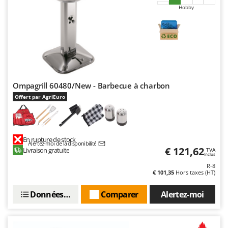
Hobby
Ompagrill 60480/New - Barbecue à charbon
Offert par AgriEuro
En rupture de stock
Alertez-moi de la disponibilité
€ 121,62
Livraison gratuite
TVA
Inclus
R-8
€ 101,35
Hors taxes (HT)
Données techniques
Comparer
Alertez-moi