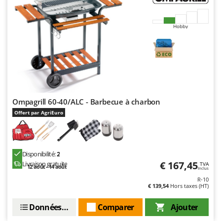
Stiga
Stocker
Hobby
Sunseeker
T
Tecla
TecnoGen
Tellarini Pompe
Ompagrill 60-40/ALC - Barbecue à charbon
Telwin
Offert par AgriEuro
Tenco
Tineco
Titania
Disponibilité:
2
€ 167,45
Livraison gratuite
TVA
Tornado
12 août - 14 août
Inclus
R-10
Tre Spade
€ 139,54
Hors taxes (HT)
Trev - Abrek - TecnoVIR
Données techniques
Comparer
Ajouter
Trotec