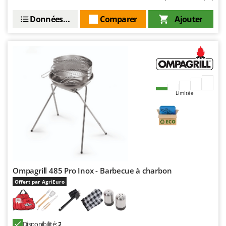
Worx
Données techniques
Comparer
Ajouter
Y
Yard Force
Z
Zanon
Zephir
ZGrills
Limitée
Zodiac
Zomax
Ompagrill 485 Pro Inox - Barbecue à charbon
Offert par AgriEuro
Disponibilité:
2