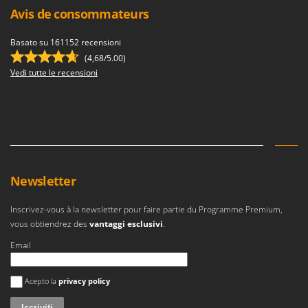
Avis de consommateurs
Basato su 161152 recensioni
(4,68/5.00)
Vedi tutte le recensioni
Newsletter
Inscrivez-vous à la newsletter pour faire partie du Programme Premium,
vous obtiendrez des
vantaggi esclusivi
.
Email
Si è verificato un errore
Acepto la
privacy policy