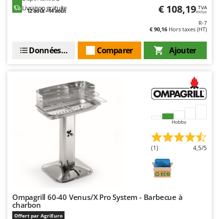
€ 108,19
Livraison gratuite
TVA
12 août - 14 août
Inclus
R-7
€ 90,16
Hors taxes (HT)
Données techniques
Comparer
Ajouter
Hobby
(1)
4,5/5
Ompagrill 60-40 Venus/X Pro System - Barbecue à
charbon
Offert par AgriEuro