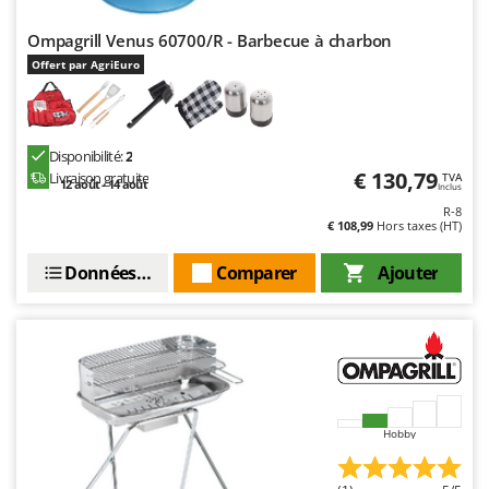
Ompagrill Venus 60700/R - Barbecue à charbon
Offert par AgriEuro
Disponibilité:
2
€ 130,79
Livraison gratuite
TVA
12 août - 14 août
Inclus
R-8
€ 108,99
Hors taxes (HT)
Données techniques
Comparer
Ajouter
Hobby