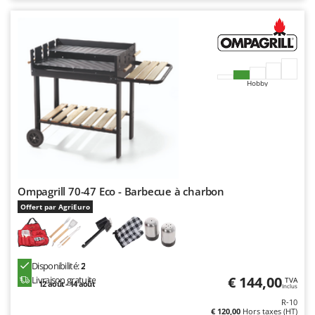
Troy-Bilt
U
Udor
Unger
Hobby
V
Verdemax
Vesco
Volpi
W
Ompagrill 70-47 Eco - Barbecue à charbon
Waldner
Offert par AgriEuro
Weber
WIDU
Wiper EcoRobot
Disponibilité:
2
Wolf Garten
€ 144,00
Livraison gratuite
TVA
12 août - 14 août
Inclus
Wortex
R-10
€ 120,00
Hors taxes (HT)