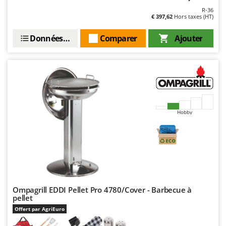
Master
R-36
€ 397,62
Hors taxes (HT)
Mastercook
Masterpro
Données techniques
Comparer
Ajouter
McCulloch
MCH
Michelin
Mille
Minox
Hobby
Mockmill
More than chef
MOSA
MOVA
Mowox
Ompagrill EDDI Pellet Pro 4780/Cover - Barbecue à
pellet
MTD
Offert par AgriEuro