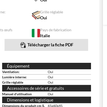
rne:
Grille réglable
Oui
its œufs
Pays de fabrication
Italie
Télécharger la fiche PDF
Équipement
Ventilation:
Oui
Lumière interne:
Oui
Grille réglable
Oui
Accessoires de série et gratuits
Manuel d'utilisation
Oui
Dimensions et logistique
Dimensions du produit cm (L
65x60x45