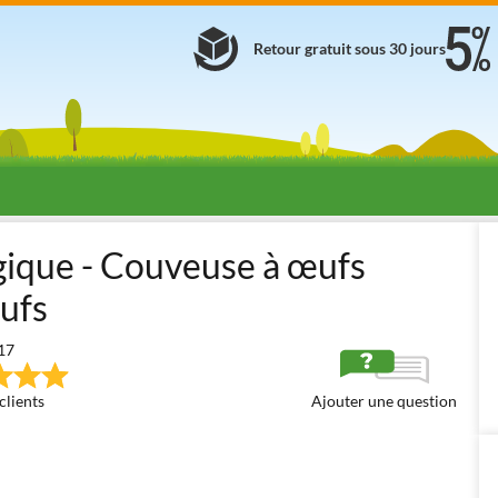
Retour gratuit sous 30 jours
œufs automatiques
Novital Covatutto 108 Analogica Automatica
gique - Couveuse à œufs
ufs
17
clients
Ajouter une question