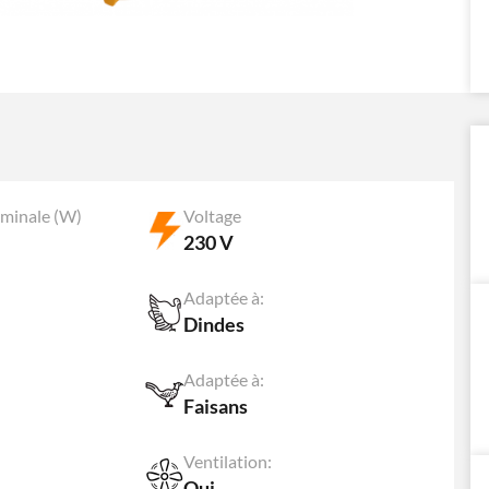
minale (W)
Voltage
230 V
Adaptée à:
Dindes
Adaptée à:
Faisans
Ventilation:
Oui