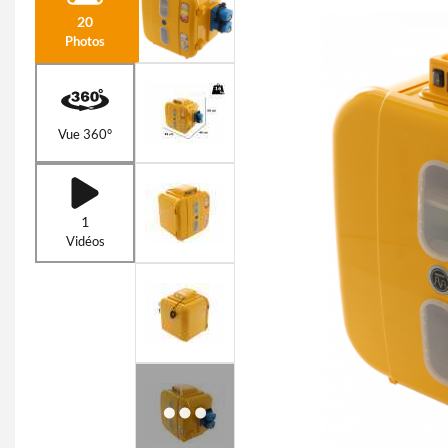
20
Photos
Vue 360°
1
Vidéos