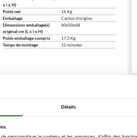
x l x H)
Poids net
16 Kg
Emballage
Carton d'origine
Dimensions emballage(s)
60x50x68
original cm (L x l x H)
Poids emballage compris
17.3 Kg
Temps de montage
15 minutes
ne remise
Détails
ies.
e personnaliser le contenu et les annonces, d'offrir des fonctio