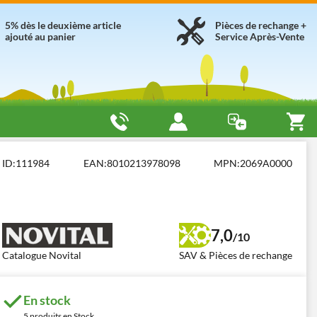
5% dès le deuxième article
Pièces de rechange +
ajouté au panier
Service Après-Vente
ID:
111984
EAN:
8010213978098
MPN:
2069A0000
7,0
/10
Catalogue Novital
SAV & Pièces de rechange
En stock
5 produits en Stock