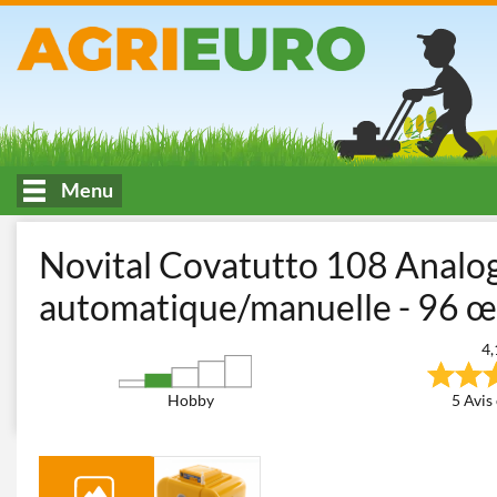
Menu
Accueil
Élevage d'animaux
Couveuses à œufs
Couveuses à 
Novital Covatutto 108 Analo
automatique/manuelle - 96 œ
4,
Hobby
5 Avis 