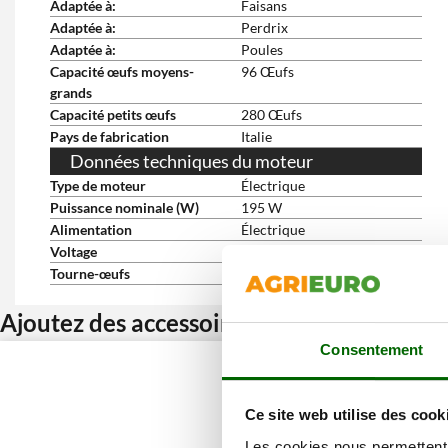
Adaptée à:
Faisans
Adaptée à:
Perdrix
Adaptée à:
Poules
Capacité œufs moyens-
96 Œufs
grands
Capacité petits œufs
280 Œufs
Pays de fabrication
Italie
Données techniques du moteur
Type de moteur
Électrique
Puissance nominale (W)
195 W
Alimentation
Électrique
Voltage
230 V
Tourne-œufs
Automatique + Manuel
Ajoutez des accessoires et bénéficiez d’u
Consentement
Ce site web utilise des cook
Les cookies nous permettent d