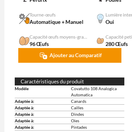
Tourne-œufs
Lumière inte
Automatique + Manuel
Oui
Capacité œufs moyens-grands
Capacité pet
96 Œufs
280 Œufs
Ajouter au Comparatif
Caractéristiques du produit
Modèle
Covatutto 108 Analogica
Automatica
Adaptée à:
Canards
Adaptée à:
Cailles
Adaptée à:
Dindes
Adaptée à:
Oies
Adaptée à:
Pintades