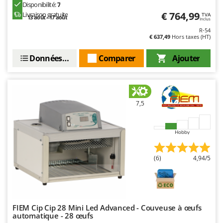
Resto Italia
Disponibilité:
7
€ 764,99
Livraison gratuite
TVA
13 août - 17 août
Ribimex
Inclus
R-54
Ripartrak
€ 637,49
Hors taxes (HT)
Ritter
Données techniques
Comparer
Ajouter
River Systems
Robomow
Rossofuoco
7,5
Rover Pompe
Royal Food
Hobby
Ryobi
(6)
4,94/5
S
S.T.P.
Santos
Sbaraglia
FIEM Cip Cip 28 Mini Led Advanced - Couveuse à œufs
Schnitzer
automatique - 28 œufs