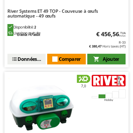
River Systems ET 49 TOP - Couveuse à œufs
automatique - 49 œufs
Disponibilité:
2
€ 456,56
Livraison gratuite
TVA
13 août - 17 août
Inclus
R-33
€ 380,47
Hors taxes (HT)
Données techniques
Comparer
Ajouter
7,0
Hobby