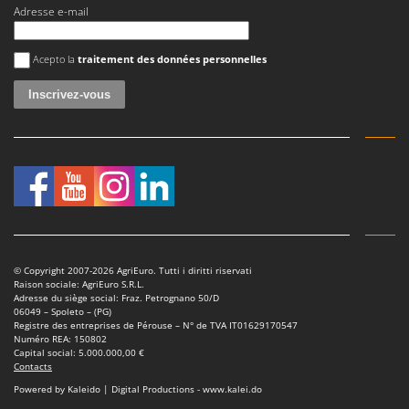
Adresse e-mail
Une erreur est survenue
Acepto la
traitement des données personnelles
© Copyright 2007-2026 AgriEuro. Tutti i diritti riservati
Raison sociale: AgriEuro S.R.L.
Adresse du siège social: Fraz. Petrognano 50/D
06049 – Spoleto – (PG)
Registre des entreprises de Pérouse – N° de TVA IT01629170547
Numéro REA: 150802
Capital social: 5.000.000,00 €
Contacts
Powered by Kaleido | Digital Productions - www.kalei.do