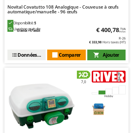
Novital Covatutto 108 Analogique - Couveuse à œufs
automatique/manuelle - 96 œufs
Disponibilité:
5
€ 400,78
Livraison gratuite
TVA
13 août - 17 août
Inclus
R-26
€ 333,98
Hors taxes (HT)
Données techniques
Comparer
Ajouter
7,0
Hobby