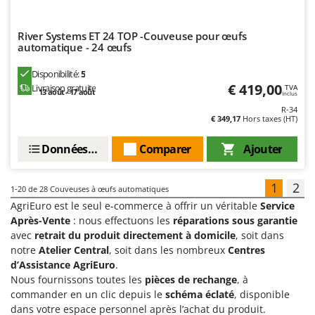
River Systems ET 24 TOP -Couveuse pour œufs
automatique - 24 œufs
Disponibilité:
5
€ 419,00
Livraison gratuite
TVA
13 août - 17 août
Inclus
R-34
€ 349,17
Hors taxes (HT)
Données techniques
Comparer
Ajouter
1
2
1-20
de 28 Couveuses à œufs automatiques
AgriEuro est le seul e-commerce à offrir un véritable
Service
Après-Vente
: nous effectuons les
réparations sous garantie
avec
retrait du produit directement à domicile
, soit dans
notre
Atelier Central
, soit dans les nombreux
Centres
d’Assistance AgriEuro
.
Nous fournissons toutes les
pièces de rechange
, à
commander en un clic depuis le
schéma éclaté
, disponible
dans votre espace personnel après l’achat du produit.