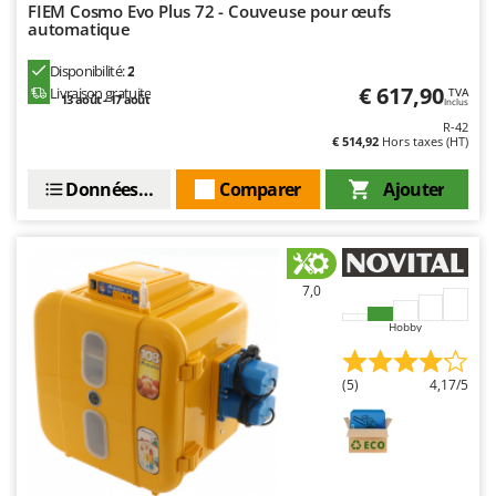
Worx
FIEM Cosmo Evo Plus 72 - Couveuse pour œufs
automatique
Y
Disponibilité:
2
Yard Force
€ 617,90
Livraison gratuite
TVA
13 août - 17 août
Inclus
Z
R-42
Zanon
€ 514,92
Hors taxes (HT)
Zephir
Données techniques
Comparer
Ajouter
ZGrills
Zodiac
Zomax
7,0
Hobby
(5)
4,17/5