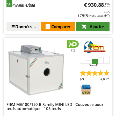
Oriental Koshin
€ 930,88
Livraison gratuite
TVA
13 août - 17 août
Inclus
Outdoorchef
R-65
€ 775,73
Hors taxes (HT)
P
Palazzetti
Données techniques
Comparer
Ajouter
Palumbo Pavi
Partisani
Paterlini
7,5
Philips
Pramac
Semi-Pro
Prismafood
(2)
4,83/5
R
R.G.V.
Rato
Reber
FIEM MG100/150 B.Family MINI LED - Couveuse pour
œufs automatique - 105 œufs
Redback