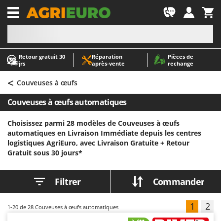
-1
Retour gratuit 30
Réparation
Pièces de
A
A
jrs
après‑vente
rechange
Abris de jardin
ABAC
<
Accessoires pour tracteurs tondeuses autoportés
AgriEuro Premium
Couveuses à œufs
Aérateurs Scarificateurs pour gazon
AgriEuro TOP-LINE
Couveuses à œufs automatiques
Arracheuses de pommes de terre pour tracteur
AGT
Choisissez parmi 28 modèles de Couveuses à œufs
Aspirateurs - Balais Électriques
Aima
automatiques en Livraison Immédiate depuis les centres
Aspirateurs à cendres
Airmec
logistiques AgriEuro, avec Livraison Gratuite +
Retour
Gratuit sous 30 jours*
Aspirateurs à feuilles sur roues
AL-KO
Aspirateurs de piscine
ALA 2000
Filtrer
Commander
Aspirateurs Multifonctions
Alce
Atomiseurs agricoles pour tracteurs
Alpina
1
2
1-20
de 28 Couveuses à œufs automatiques
Atomiseurs pour traitements
Ama