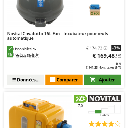
Novital Covatutto 16L Fan - Incubateur pour œufs
automatique
-3%
€ 174,72
Disponibilité:
12
€ 169,48
Livraison gratuite
TVA
13 août - 17 août
Inclus
R-9
€ 141,23
Hors taxes (HT)
Données techniques
Comparer
Ajouter
7,0
Hobby