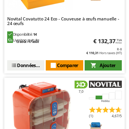
Stiga
Stocker
Novital Covatutto 24 Eco - Couveuse à œufs manuelle -
Sunseeker
24 œufs
T
Disponibilité:
14
Tecla
€ 132,37
Livraison gratuite
TVA
13 août - 17 août
Inclus
TecnoGen
R-8
€ 110,31
Hors taxes (HT)
Tellarini Pompe
Telwin
Données techniques
Comparer
Ajouter
Tenco
Tineco
Titania
7,0
Tornado
Hobby
Tre Spade
Trev - Abrek - TecnoVIR
(1)
4,67/5
Trotec