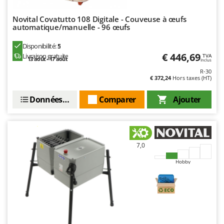
Resto Italia
Novital Covatutto 108 Digitale - Couveuse à œufs
Ribimex
automatique/manuelle - 96 œufs
Ripartrak
Disponibilité:
5
Ritter
€ 446,69
Livraison gratuite
TVA
13 août - 17 août
Inclus
River Systems
R-30
€ 372,24
Hors taxes (HT)
Robomow
Rossofuoco
Données techniques
Comparer
Ajouter
Rover Pompe
Royal Food
Ryobi
7,0
S
Hobby
S.T.P.
Santos
Sbaraglia
Schnitzer