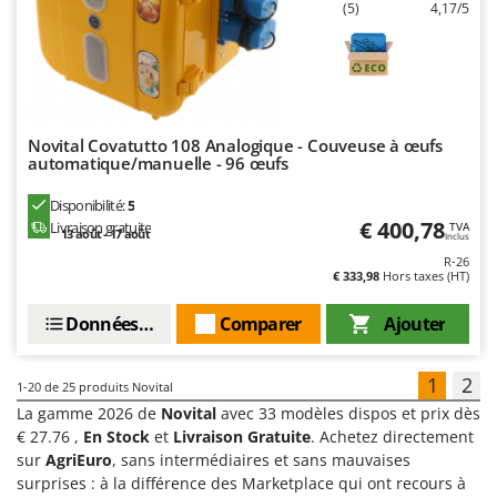
(5)
4,17/5
Novital Covatutto 108 Analogique - Couveuse à œufs
automatique/manuelle - 96 œufs
Disponibilité:
5
€ 400,78
Livraison gratuite
TVA
13 août - 17 août
Inclus
R-26
€ 333,98
Hors taxes (HT)
Données techniques
Comparer
Ajouter
1
2
1-20
de 25 produits Novital
La gamme 2026 de
Novital
avec 33 modèles dispos et prix dès
€ 27.76 ,
En Stock
et
Livraison Gratuite
. Achetez directement
sur
AgriEuro
, sans intermédiaires et sans mauvaises
surprises : à la différence des Marketplace qui ont recours à