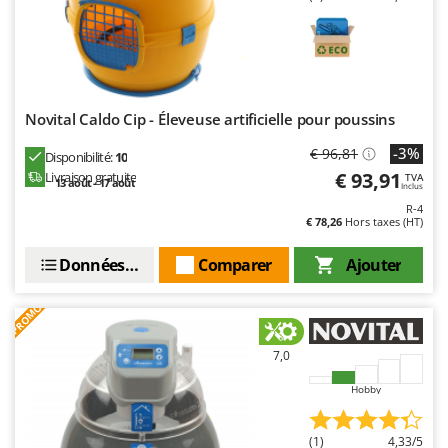
Novital Caldo Cip - Éleveuse artificielle pour poussins
-3%
€ 96,81
Disponibilité:
10
€ 93,91
Livraison gratuite
TVA
13 août - 17 août
Inclus
R-4
€ 78,26
Hors taxes (HT)
Données techniques
Comparer
Ajouter
PROMO
7,0
Hobby
(1)
4,33/5