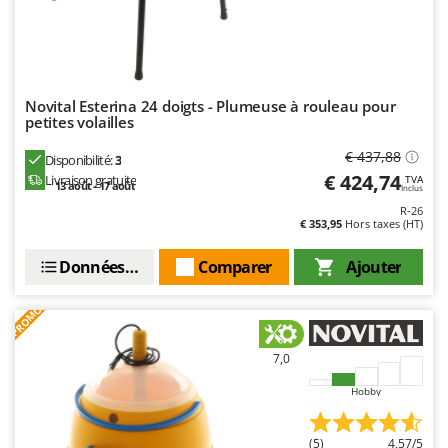
Novital Esterina 24 doigts - Plumeuse à rouleau pour
petites volailles
€ 437,88
Disponibilité:
3
€ 424,74
Livraison gratuite
TVA
13 août - 17 août
Inclus
R-26
€ 353,95
Hors taxes (HT)
Données techniques
Comparer
Ajouter
PROMO
7,0
Hobby
(5)
4,57/5