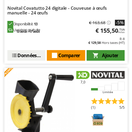
N
New O.M.R.A.
Novital Covatutto 24 digitale - Couveuse à œufs
Nilfisk
manuelle - 24 œufs
Ninja
-5%
€ 163,68
Disponibilité:
13
€ 155,50
Novatec
Livraison gratuite
TVA
13 août - 17 août
Inclus
Novital
R-8
€ 129,58
Hors taxes (HT)
NuAir
Données techniques
Comparer
Ajouter
NuovaFac
PROMO
O
Officine Savioli
Oliviero
7,0
Olix
Limitée
OMA
(1)
5/5
Omas
Ompagrill
Ooni