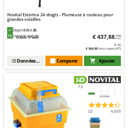
Seven Italy
Shark
Novital Esterina 24 doigts - Plumeuse à rouleau pour
grandes volailles
Silky
Simatech
Disponibilité:
20
€ 437,88
Livraison gratuite
TVA
Sirman
13 août - 17 août
Inclus
R-30
Skil
€ 364,90
Hors taxes (HT)
Smartwood
Données techniques
Comparer
Ajouter
Smeg
Snapper
Solidur
7,0
Spice Electronics
Spiralmac
Limitée
Spring Protezione
(2)
4,33/5
Spyro
Stanley