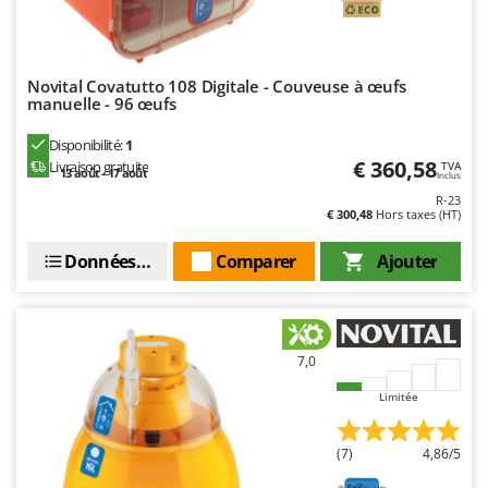
Troy-Bilt
U
Udor
Novital Covatutto 108 Digitale - Couveuse à œufs
manuelle - 96 œufs
Unger
Disponibilité:
1
V
€ 360,58
Livraison gratuite
TVA
Verdemax
13 août - 17 août
Inclus
R-23
Vesco
€ 300,48
Hors taxes (HT)
Volpi
Données techniques
Comparer
Ajouter
W
Waldner
Weber
7,0
WIDU
Wiper EcoRobot
Limitée
Wolf Garten
(7)
4,86/5
Wortex