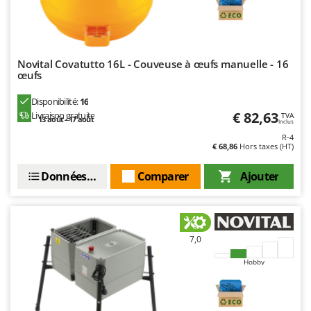
Worx
Y
Yard Force
Novital Covatutto 16L - Couveuse à œufs manuelle - 16
œufs
Z
Zanon
Disponibilité:
16
Zephir
€ 82,63
Livraison gratuite
TVA
13 août - 17 août
Inclus
ZGrills
R-4
€ 68,86
Hors taxes (HT)
Zodiac
Zomax
Données techniques
Comparer
Ajouter
7,0
Hobby