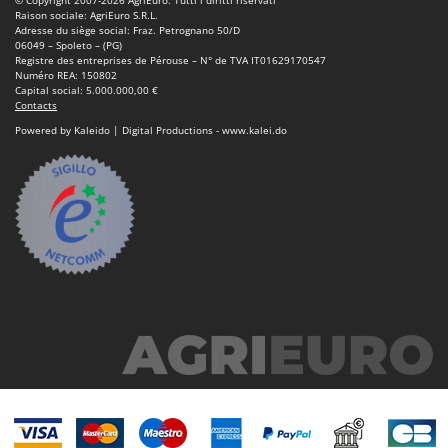
© Copyright 2007-2026 AgriEuro. Tutti i diritti riservati
Raison sociale: AgriEuro S.R.L.
Adresse du siège social: Fraz. Petrognano 50/D
06049 – Spoleto – (PG)
Registre des entreprises de Pérouse – N° de TVA IT01629170547
Numéro REA: 150802
Capital social: 5.000.000,00 €
Contacts
Powered by Kaleido | Digital Productions - www.kalei.do