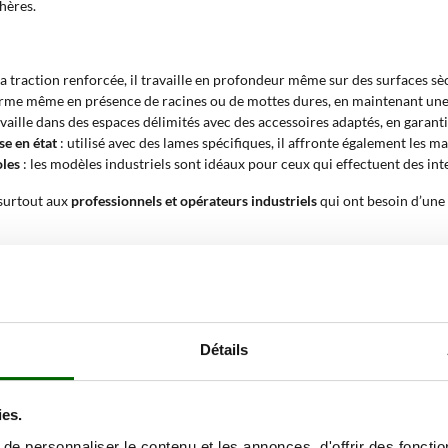
hères.
sa traction renforcée, il travaille en profondeur même sur des surfaces sè
iforme même en présence de racines ou de mottes dures, en maintenant 
ravaille dans des espaces délimités avec des accessoires adaptés, en garant
se en état
: utilisé avec des lames spécifiques, il affronte également les m
oles
: les modèles industriels sont idéaux pour ceux qui effectuent des int
 surtout aux
professionnels et opérateurs industriels
qui ont besoin d’une
availle-t-il aussi sur des terrains durs ou en 
r aussi sur des terrains durs et en pente, en garantissant stabilité et con
 qui assure un transfert direct et efficace de la puissance, idéal pour affro
Détails
mite le glissement pendant l’avancement. Les modèles avec
blocage du diff
.
ies.
oculteur multifonction série lourde et quelles
e personnaliser le contenu et les annonces, d'offrir des fonctio