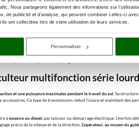
ents accessoires professionnels
grâce à la présence de l’attache rapide et
rafic. Nous partageons également des informations sur l'utilisati
 pour chaque saison et chaque contexte d’utilisation.
, de publicité et d'analyse, qui peuvent combiner celles-ci avec
ils ont collectées lors de votre utilisation de leurs services.
tes, de broussailles et de résidus végétaux.
 zones agricoles de la neige.
Personnaliser
 volumes de neige en réglant la direction.
 esplanades, étables et trottoirs.
, utiles pour le compost ou le paillage.
lteur multifonction série lourd
raction et une puissance maximales
pendant le travail du sol
. Sa structur
ux accessoires. Ce type de transmission réduit l’usure et maintient des p
être à
essence ou diesel
, par lanceur ou démarrage électrique. Une fois dém
glage précis de la vitesse et de la direction.
L’opérateur, au moyen du guido