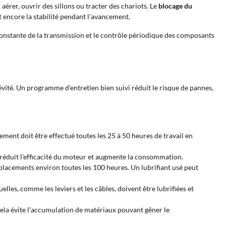
érer, ouvrir des sillons ou tracter des chariots. Le
blocage du
t encore la stabilité pendant l’avancement.
n constante de la transmission et le contrôle périodique des composants
gévité. Un programme d’entretien bien suivi réduit le risque de pannes,
acement doit être effectué toutes les 25 à 50 heures de travail en
 réduit l’efficacité du moteur et augmente la consommation.
placements environ toutes les 100 heures. Un lubrifiant usé peut
es, comme les leviers et les câbles, doivent être lubrifiées et
. Cela évite l’accumulation de matériaux pouvant gêner le