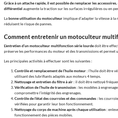
Grâce à un attache rapide, il est possible de remplacer les accessoires
,
différentiel
augmente la traction sur les surfaces irrégulières ou en pe
La
bonne utilisation du motoculteur
implique d’adapter la vitesse à la 
réduisent le risque de pannes.
Comment entretenir un motoculteur multifo
L’entretien d’un motoculteur multifonction série lourde
doit être effec
préserve les performances du moteur et des transmissions et permet un
Les principales activités à effectuer sont les suivantes :
Contrôle et remplacement de l’huile moteur
: l’huile doit être 
utilisant des lubrifiants adaptés aux moteurs 4 temps.
Nettoyage et entretien du filtre à air
: il doit être nettoyé fréq
Vérification de l’huile de transmission
: les modèles à engrenages
compromettre l’intégrité des engrenages.
Contrôle de l’état des courroies et des commandes
: les courroi
vérifiées pour garantir leur bon fonctionnement.
Nettoyage du corps de machine après chaque utilisation
: enlev
fonctionnement des pièces mobiles.