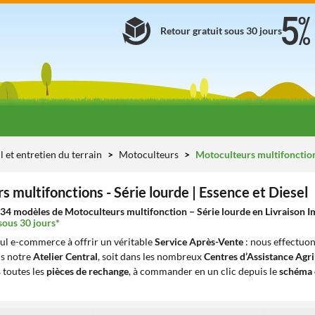
Retour gratuit sous 30 jours
l et entretien du terrain
Motoculteurs
Motoculteurs multifonction
 multifonctions - Série lourde | Essence et Diesel
34 modèles de Motoculteurs multifonction – Série lourde en Livraison Im
sous 30 jours*
eul e-commerce à offrir un véritable
Service Après-Vente
: nous effectuon
ns notre
Atelier Central
, soit dans les nombreux
Centres d’Assistance Agr
 toutes les
pièces de rechange
, à commander en un clic depuis le
schéma 