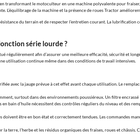
 en transformant le motoculteur en une machine polyvalente pour fraiser, a
nte. L’équilibrage de la machine et la présence de roues Tractor amélioren
résistance du terrain et de respecter l’entretien courant. La lubrificatio
nction série lourde ?
tué régulièrement afin d’assurer une meilleure efficacité, sécurité et lon
e utilisation continue même dans des conditions de travail intensives.
vérifiée avec la jauge prévue à cet effet avant chaque utilisation. Le rempl
uemment, surtout dans des environnements poussiéreux. Un filtre encrassé
 en bain d’huile nécessitent des contrôles réguliers du niveau et des rem
es doivent être en bon état et correctement tendues. Les commandes manuell
er la terre, l’herbe et les résidus organiques des fraises, roues et châssis