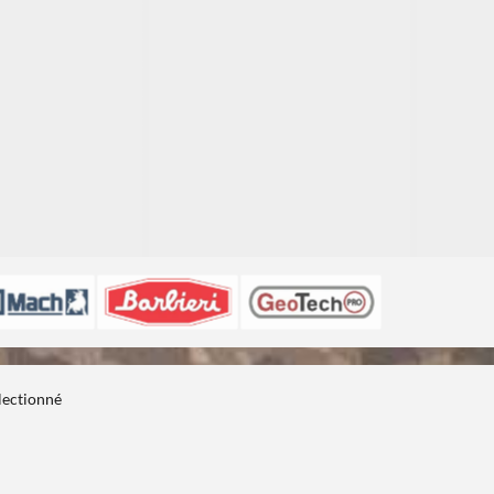
1
1
électionné