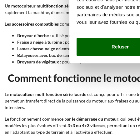
Un motoculteur multifonction série lourde peut être équipé de différ
sociaux et d'analyser notre t
rapidement la machine, d’une simple fraiseuse à un outil multifonction
partenaires de médias sociaux
vous leur avez fournies ou qu'
Les
accessoires compatibles
comprennent :
Broyeur d’herbe
: utilisé pour le fauchage d’herbe haute, d’arbus
Fraise à neige à turbine
: pour dégager allées, parkings, routes et
Refuser
Lames chasse-neige orientables
: idéales pour pousser de grands
Balayeuses avec bac de ramassage
: pour le nettoyage des cours,
Broyeurs de végétaux
: pour broyer les branches et déchets verts
Comment fonctionne le motocu
Le
motoculteur multifonction série lourde
est conçu pour offrir une
t
permet un transfert direct de la puissance du moteur aux fraises ou a
intensives.
Le fonctionnement commence par
le démarrage du moteur
, qui peut 
modèles les plus évolués offrent
3+3 ou 4+3 vitesses
, permettant un ré
en l’adaptant au type de terrain et à l’activité à effectuer.