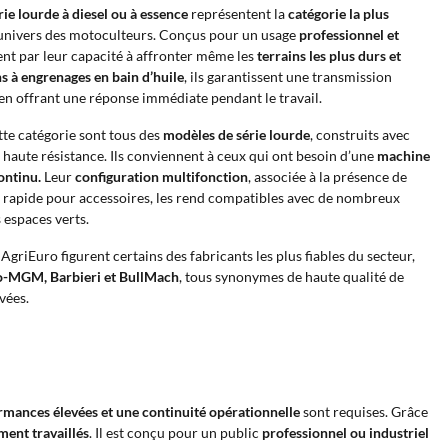
ie lourde à diesel ou à essence
représentent la
catégorie la plus
univers des motoculteurs. Conçus pour un usage
professionnel et
ent par leur capacité à affronter même les
terrains les plus durs et
s à engrenages en bain d’huile
, ils garantissent une transmission
, en offrant une réponse immédiate pendant le travail.
te catégorie sont tous des
modèles de série lourde
, construits avec
haute résistance. Ils conviennent à ceux qui ont besoin d’une
machine
ontinu.
Leur
configuration multifonction
, associée à la présence de
e rapide pour accessoires, les rend compatibles avec de nombreux
 espaces verts.
griEuro figurent certains des fabricants les plus fiables du secteur,
-MGM, Barbieri et BullMach
, tous synonymes de haute qualité de
vées.
rmances élevées et une continuité opérationnelle
sont requises. Grâce
ment travaillés
. Il est conçu pour un public
professionnel ou industriel