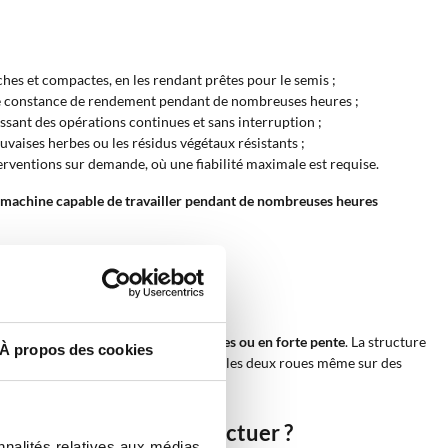
ches et compactes, en les rendant prêtes pour le semis ;
une constance de rendement pendant de nombreuses heures ;
issant des opérations continues et sans interruption ;
auvaises herbes ou les résidus végétaux résistants ;
erventions sur demande, où une fiabilité maximale est requise.
machine capable de travailler pendant de nombreuses heures
pente ?
tinuité opérationnelle
.
nter des
surfaces compactes, argileuses ou en forte pente
. La structure
À propos des cookies
érentiel
maintiennent la traction sur les deux roues même sur des
 activités peut-il effectuer ?
nnalités relatives aux médias