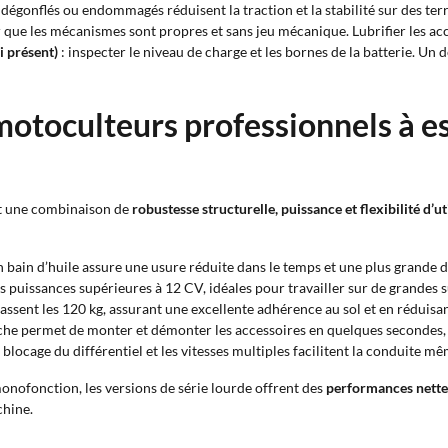
dégonflés ou endommagés réduisent la traction et la stabilité sur des terr
 que les mécanismes sont propres et sans jeu mécanique. Lubrifier les ac
i présent)
: inspecter le niveau de charge et les bornes de la batterie. U
motoculteurs professionnels à es
t une combinaison de
robustesse structurelle, puissance et flexibilité d’ut
n bain d’huile assure une usure réduite dans le temps et une plus grande d
s puissances supérieures à 12 CV, idéales pour travailler sur de grandes s
ssent les 120 kg, assurant une excellente adhérence au sol et en réduisant
ache permet de monter et démonter les accessoires en quelques secondes, e
le blocage du différentiel et les vitesses multiples facilitent la conduite
nofonction, les versions de série lourde offrent des
performances nette
chine.