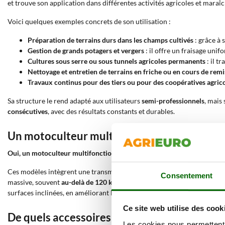
et trouve son application dans différentes activités agricoles et maraîc
Voici quelques exemples concrets de son utilisation :
Préparation de terrains durs dans les champs cultivés
: grâce à 
Gestion de grands potagers et vergers
: il offre un fraisage un
Cultures sous serre ou sous tunnels agricoles permanents
: il t
Nettoyage et entretien de terrains en friche ou en cours de remi
Travaux continus pour des tiers ou pour des coopératives agric
Sa structure le rend adapté aux utilisateurs
semi-professionnels
, mais
consécutives
, avec des résultats constants et durables.
Un motoculteur multifonction série lourde tr
Oui, un motoculteur multifonction série lourde est conçu pour travaille
Ces modèles intègrent une transmission à
engrenages en bain d’huile
,
Consentement
massive, souvent
au-delà de 120 kg,
augmente l’adhérence au sol et li
surfaces inclinées, en améliorant le contrôle directionnel et la stabilité
Ce site web utilise des cook
De quels accessoires peut être équipé un mot
Les cookies nous permettent d