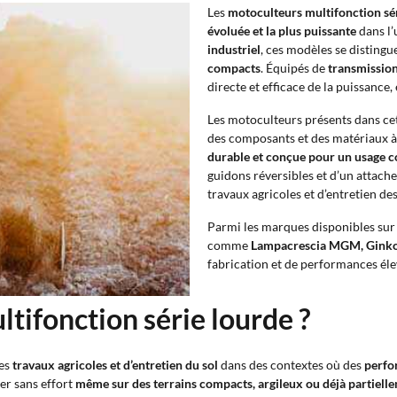
Les
motoculteurs multifonction sér
évoluée et la plus puissante
dans l’
industriel
, ces modèles se distingu
compacts
. Équipés de
transmission
directe et efficace de la puissance
Les motoculteurs présents dans cet
des composants et des matériaux à 
durable et conçue pour un usage c
guidons réversibles et d’un attach
travaux agricoles et d’entretien des
Parmi les marques disponibles sur A
comme
Lampacrescia MGM, Ginko
fabrication et de performances éle
tifonction série lourde ?
des
travaux agricoles et d’entretien du sol
dans des contextes où des
perfo
ller sans effort
même sur des terrains compacts, argileux ou déjà partielle