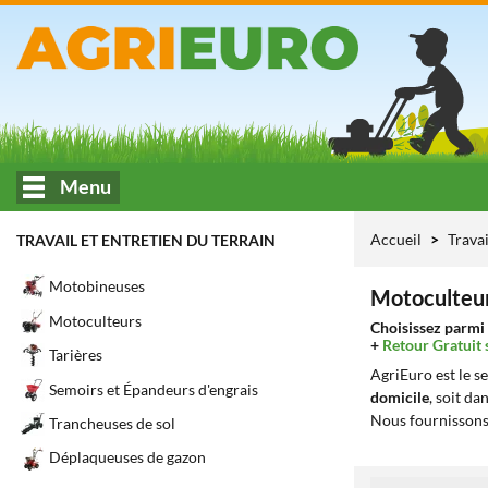
Menu
Accueil
Travai
TRAVAIL ET ENTRETIEN DU TERRAIN
Motobineuses
Motoculteurs
Motoculteurs
Choisissez parmi 
+
Retour Gratuit 
Tarières
AgriEuro est le s
Semoirs et Épandeurs d'engrais
domicile
, soit da
Nous fournissons
Trancheuses de sol
Déplaqueuses de gazon