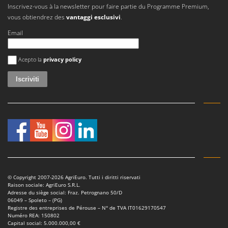
Inscrivez-vous à la newsletter pour faire partie du Programme Premium,
vous obtiendrez des
vantaggi esclusivi
.
Email
Si è verificato un errore
Acepto la
privacy policy
© Copyright 2007-2026 AgriEuro. Tutti i diritti riservati
Raison sociale: AgriEuro S.R.L.
Adresse du siège social: Fraz. Petrognano 50/D
06049 – Spoleto – (PG)
Registre des entreprises de Pérouse – N° de TVA IT01629170547
Numéro REA: 150802
Capital social: 5.000.000,00 €