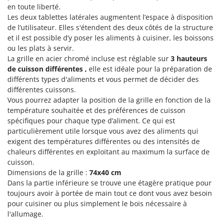
Scies alternatives à batterie
en toute liberté.
Intex
Scies de jardin télescopiques
Les deux tablettes latérales augmentent l’espace à disposition
Italyco
de l’utilisateur. Elles s'étendent des deux côtés de la structure
Sécateurs électriques à batterie
ITM
et il est possible d’y poser les aliments à cuisiner, les boissons
Sécateurs et Échenilloirs manuels
ou les plats à servir.
J
La grille en acier chromé incluse est réglable sur
3 hauteurs
Sécateurs pneumatiques
JOLLY ITALIA
de cuisson différentes ,
elle est idéale pour la préparation de
Semoirs et Épandeurs d'engrais
différents types d'aliments et vous permet de décider des
K
différentes cuissons.
Socs pour tracteur
KAAZ
Vous pourrez adapter la position de la grille en fonction de la
Souffleurs aspirateurs pour Feuilles
Karcher
température souhaitée et des préférences de cuisson
Soufreuses - Poudreuses à dos
spécifiques pour chaque type d’aliment. Ce qui est
Kasco
particulièrement utile lorsque vous avez des aliments qui
Soufreuses - Poudreuses pour tracteur
Kemper
exigent des températures différentes ou des intensités de
chaleurs différentes en exploitant au maximum la surface de
Keter
T
cuisson.
Taille-haies
KitchenAid
Dimensions de la grille :
74x40 cm
Taille-haies à bras pour tracteur
Komo
Dans la partie inférieure se trouve une étagère pratique pour
toujours avoir à portée de main tout ce dont vous avez besoin
Tarières
pour cuisiner ou plus simplement le bois nécessaire à
L
Tondeuses à Gazon
Laica
l'allumage.