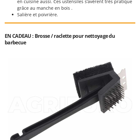
N
en cuisine aussi. Ces ustensiles s’avèrent très pratique
New O.M.R.A.
grâce au manche en bois .
Nilfisk
Salière et poivrière.
Ninja
Novatec
EN CADEAU : Brosse / raclette pour nettoyage du
Novital
barbecue
NuAir
NuovaFac
O
Officine Savioli
Oliviero
Olix
OMA
Omas
Ompagrill
Ooni