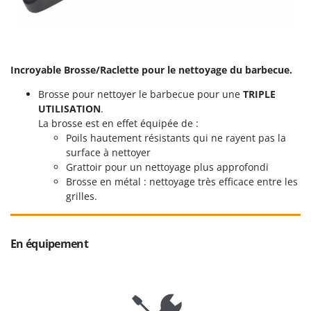
Oriental Koshin
Outdoorchef
P
Palazzetti
Incroyable Brosse/Raclette pour le nettoyage du barbecue.
Palumbo Pavi
Brosse pour nettoyer le barbecue pour une
TRIPLE
UTILISATION
.
Partisani
La brosse est en effet équipée de :
Paterlini
Poils hautement résistants qui ne rayent pas la
Philips
surface à nettoyer
Grattoir pour un nettoyage plus approfondi
Pramac
Brosse en métal : nettoyage très efficace entre les
Prismafood
grilles.
R
R.G.V.
En équipement
Rato
Reber
Redback