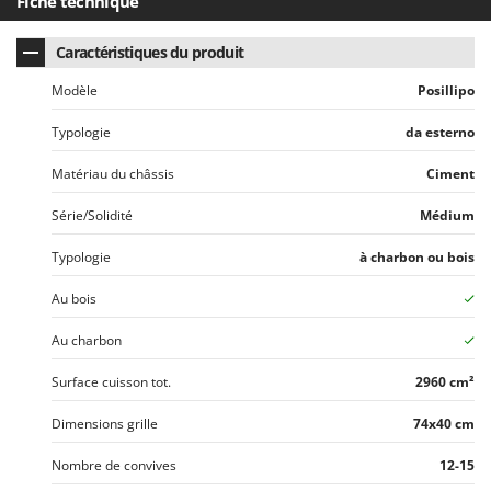
Fiche technique
Seven Italy
Shark
Caractéristiques du produit
Silky
Modèle
Posillipo
Simatech
Typologie
da esterno
Sirman
Skil
Matériau du châssis
Ciment
Smartwood
Série/Solidité
Médium
Smeg
Typologie
à charbon ou bois
Snapper
Au bois
Solidur
Spice Electronics
Au charbon
Spiralmac
Surface cuisson tot.
2960 cm²
Spring Protezione
Dimensions grille
74x40 cm
Spyro
Nombre de convives
12-15
Stanley