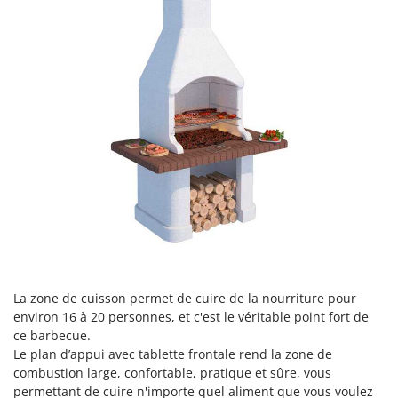
Pulvérisateurs
GRIFO
Pulvérisateurs portés
GVS
GYS
R
Rafraîchisseurs d'air par évaporation
H
Rampes de chargement en aluminium
Hailo
Râpes à fromage électriques
Helvi
Râteaux pour tracteur
Henx
Remplisseuses
HiKOKI
Robots nettoyeurs de piscine
Honda
Robots Tondeuses
I
Rogneuses de souches
Idromatic
Rouleaux pour tracteur
La zone de cuisson permet de cuire de la nourriture pour
Il-Tec
environ 16 à 20 personnes, et c'est le véritable point fort de
Imperia
ce barbecue.
S
Scies à os
Le plan d’appui avec tablette frontale rend la zone de
Infaco
combustion large, confortable, pratique et sûre, vous
Scies à Ruban
Intec
permettant de cuire n'importe quel aliment que vous voulez