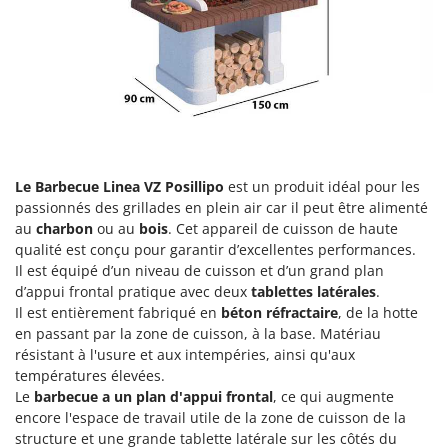
Groupes électrogènes
E
Gyrobroyeurs à lame pour tracteur
EcoFlow
Edilmark
H
Haches - Cognées et Hachettes
Effeuno
Hachoirs à viande
Einhell
Herses à Dents
Elegen
Le Barbecue Linea VZ Posillipo
est un produit idéal pour les
Herses Rotatives
Energy Gruppi
passionnés des grillades en plein air car il peut être alimenté
Enotecnica Pillan
au
charbon
ou au
bois
. Cet appareil de cuisson de haute
L
Lames à neige
qualité est conçu pour garantir d’excellentes performances.
Eschenfelder
Il est équipé d’un niveau de cuisson et d’un grand plan
Lames niveleuses pour tracteur
EuroMech
d’appui frontal pratique avec deux
tablettes latérales
.
Lave-vitres
Il est entièrement fabriqué en
béton réfractaire
, de la hotte
Eurosystems
en passant par la zone de cuisson, à la base. Matériau
Lieuses électriques pour vignes
résistant à l'usure et aux intempéries, ainsi qu'aux
F
FAC
températures élevées.
M
Machines à pâtes
Le
barbecue a un plan d'appui frontal
, ce qui augmente
Fama Industrie
encore l'espace de travail utile de la zone de cuisson de la
Machines de nettoyage pour panneaux photovoltaïques et surfaces vitrées
Famag
structure et une grande tablette latérale sur les côtés du