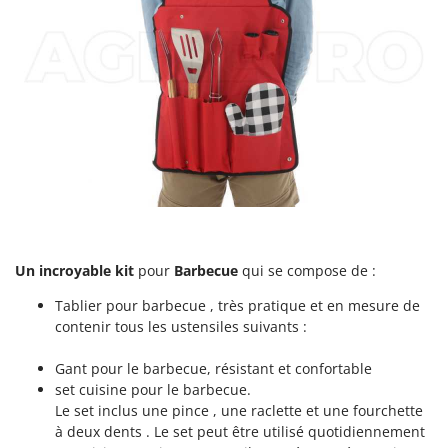
Master
Mastercook
Masterpro
McCulloch
MCH
Michelin
Mille
Minox
Mockmill
Un incroyable kit
pour
Barbecue
qui se compose de :
More than chef
Tablier pour barbecue , très pratique et en mesure de
MOSA
contenir tous les ustensiles suivants :
MOVA
Gant pour le barbecue, résistant et confortable
Mowox
set cuisine pour le barbecue.
MTD
Le set inclus une pince , une raclette et une fourchette
à deux dents . Le set peut être utilisé quotidiennement