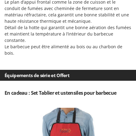
Tondeuses autoportées
Le plan d’appui frontal comme la zone de cuisson et le
Lampacrescia - MGM
conduit de fumées avec cheminée de fermeture sont en
Tondeuses débroussailleuses thermiques
Landxcape
matériau réfractaire, cela garantit une bonne stabilité et une
Trancheuses
haute résistance thermique et mécanique.
LAR Casalinghi
Détail de la hotte qui garantit une bonne aération des fumées
Trancheuses de sol
Lavor
et maintient la température à l’intérieur du barbecue
Transpalettes
Linea VZ
constante.
Le barbecue peut être alimenté au bois ou au charbon de
Treuils de débardage
Lisam
bois.
Tronçonneuses
Lotusgrill
V
M
Vêtements de Sécurité
Équipements de série et Offert
M.A.I.BO.
Vibroculteurs à tracteur
Macom
En cadeau : Set Tablier et ustensiles pour barbecue
Macte Ovens
Makita
MAMMAMIA
Marcato
Marina Systems