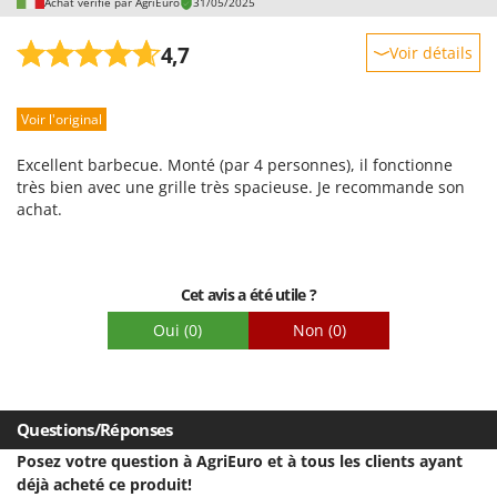
Achat vérifié par AgriEuro
31/05/2025
4,7
Voir détails
Robustesse
Voir l'original
Prestations
Facilité d'utilisation
Excellent barbecue. Monté (par 4 personnes), il fonctionne
Qualité / Prix
très bien avec une grille très spacieuse. Je recommande son
achat.
Facilité de montage
Emballage
Cet avis a été utile ?
Oui
(0)
Non
(0)
Questions/Réponses
Posez votre question à AgriEuro et à tous les clients ayant
déjà acheté ce produit!