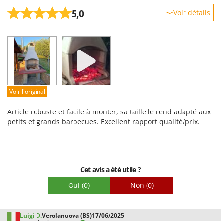
5,0
Voir détails
Robustesse
Prestations
Facilité d'utilisation
Qualité / Prix
Facilité de montage
Voir l'original
Emballage
Article robuste et facile à monter, sa taille le rend adapté aux
petits et grands barbecues. Excellent rapport qualité/prix.
Cet avis a été utile ?
Oui
(0)
Non
(0)
Luigi D.
Verolanuova (BS)
17/06/2025