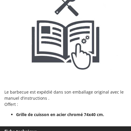
Resto Italia
Ribimex
Ripartrak
Ritter
River Systems
Robomow
Rossofuoco
Rover Pompe
Royal Food
Ryobi
Le barbecue est expédié dans son emballage original avec le
S
manuel d’instructions .
S.T.P.
Offert :
Santos
Grille de cuisson en acier chromé 74x40 cm.
Sbaraglia
Schnitzer