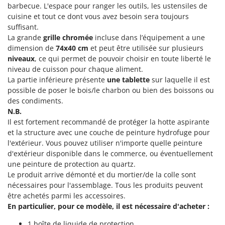
Machines pour la transformation des fruits
barbecue. L'espace pour ranger les outils, les ustensiles de
Famur
cuisine et tout ce dont vous avez besoin sera toujours
Machines sous vide
FARMER
suffisant.
Motobineuses
La grande
grille chromée
incluse dans l’équipement a une
FBC
dimension de
74x40 cm
et peut être utilisée sur plusieurs
Motoculteurs
Ferrari Group
niveaux
, ce qui permet de pouvoir choisir en toute liberté le
Motofaucheuses
Ferroni
niveau de cuisson pour chaque aliment.
Motopompes pour irrigation
La partie inférieure présente
une tablette
sur laquelle il est
Ferrua
possible de poser le bois/le charbon ou bien des boissons ou
Moulins à céréales électriques
FIAC
des condiments.
Moulins à farine
N.B.
FIEM
Il est fortement recommandé de protéger la hotte aspirante
Fimar
N
et la structure avec une couche de peinture hydrofuge pour
Nettoyeurs et Balais à vapeur
l'extérieur. Vous pouvez utiliser n'importe quelle peinture
FINI
Nettoyeurs haute pression
d'extérieur disponible dans le commerce, ou éventuellement
Fiorentini
une peinture de protection au quartz.
Nettoyeurs tapis, moquettes et tapisseries
Fiskars
Le produit arrive démonté et du mortier/de la colle sont
nécessaires pour l'assemblage. Tous les produits peuvent
Flymo
P
être achetés parmi les accessoires.
Peignes vibreurs et Secoueurs à olives
Fontana Forni
En particulier, pour ce modèle, il est nécessaire d'acheter :
Pelles rétros pour tracteur
Forest Master
1 boîte de liquide de protection