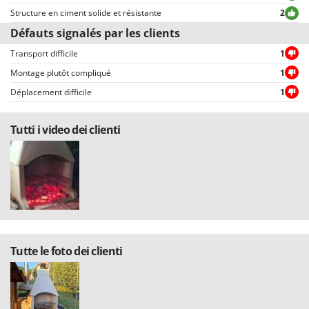
choisir entre avis positifs et négatifs.
Worx
Structure en ciment solide et résistante
2
Défauts signalés par les clients
Y
Yard Force
Transport difficile
1
Montage plutôt compliqué
1
Z
Zanon
Déplacement difficile
1
Zephir
ZGrills
Tutti i video dei clienti
Zodiac
Zomax
Tutte le foto dei clienti