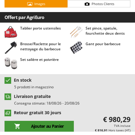
Chaudrons électriques pour polenta
Barbieri
Images
Photos Clients
Cisailles à gazon à batterie
Batavia
Offert par AgriEuro
Cisailles taille-haies manuelles
Benassi
Tablier porte ustensiles
Set pince, spatule,
Climatiseurs
Beper
fourchette deux dents
Compresseurs d'air électriques
Berkel
Brosse/Raclette pour le
Gant pour barbecue
Compresseurs pour la récolte des olives et la taille
nettoyage du barbecue
Bernardi
Coupe-bordures - Trimmers
Bertolini Pumps
Set salière et poivrière
Coupe-branches
Besser Vacuum
Couveuses à œufs
Bestway
En stock
Cultivateurs Tiller à ressorts - Extirpateurs
Beta tools
5 prodotti in magazzino
Bissell
Livraison gratuite
D
Débroussailleuses
Consegna stimata: 18/08/26 - 20/08/26
Black & Decker
Décompacteurs agricoles
Retour gratuit 30 jours
BlackStone
€ 980,29
Découpeurs plasma
Blue Bird
Ajouter au Panier
TVA incluse
Déplaqueuses de gazon
Bomet
€ 816,91
Hors taxes (HT)