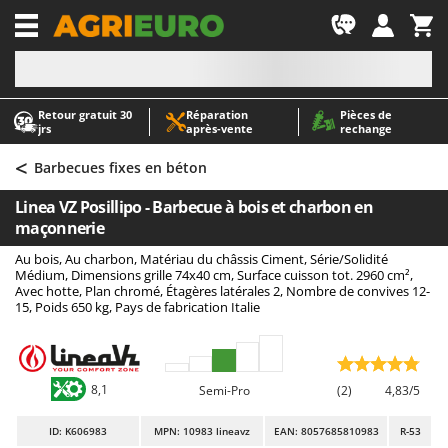
-1
Retour gratuit 30
Réparation
Pièces de
A
A
jrs
après‑vente
rechange
Abris de jardin
ABAC
<
Accessoires pour tracteurs tondeuses autoportés
AgriEuro Premium
Barbecues fixes en béton
Aérateurs Scarificateurs pour gazon
AgriEuro TOP-LINE
Linea VZ Posillipo - Barbecue à bois et charbon en
Arracheuses de pommes de terre pour tracteur
AGT
maçonnerie
Aspirateurs - Balais Électriques
Aima
Au bois, Au charbon, Matériau du châssis Ciment, Série/Solidité
Médium, Dimensions grille 74x40 cm, Surface cuisson tot. 2960 cm²,
Aspirateurs à cendres
Airmec
Avec hotte, Plan chromé, Étagères latérales 2, Nombre de convives 12-
15, Poids 650 kg, Pays de fabrication Italie
Aspirateurs à feuilles sur roues
AL-KO
Aspirateurs de piscine
ALA 2000
Aspirateurs Multifonctions
Alce
8,1
Semi-Pro
(2)
4,83/5
Atomiseurs agricoles pour tracteurs
Alpina
Atomiseurs pour traitements
Ama
ID
: K606983
MPN: 10983 lineavz
EAN: 8057685810983
R-53