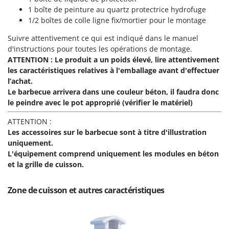
Perches Élagueuses
Francini
1 boîte de peinture au quartz protectrice hydrofuge
Pétrins à Spirale
1/2 boîtes de colle ligne fix/mortier pour le montage
G
Piscines
Suivre attentivement ce qui est indiqué dans le manuel
G3 Ferrari
Planteuses de pommes de terre pour tracteur
d'instructions pour toutes les opérations de montage.
Gardena
ATTENTION : Le produit a un poids élevé, lire attentivement
Plateaux de coupe pour tracteur
Garofalo
les caractéristiques relatives à l'emballage avant d'effectuer
Plumeuses
l’achat.
GeoTech
Le barbecue arrivera dans une couleur béton, il faudra donc
Pompes d'irrigation à tracteur
GeoTech Pro
le peindre avec le pot approprié (vérifier le matériel)
Pompes de transfert
Gierre
ATTENTION :
Pompes immergées électriques
Ginko - MGM
Les accessoires sur le barbecue sont à titre d'illustration
Postes à souder
uniquement.
Gipeco
L'équipement comprend uniquement les modules en béton
Poussoirs à saucisse
Girmi
et la grille de cuisson.
Power Stations - Batteries - Centrales électriques portables
GRAEF
Presses à pellets
Zone de cuisson et autres caractéristiques
Gre
Pressoirs à fruits
GreenBay
Pressoirs à Raisin
Greenworks