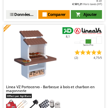
R-41
€ 501,21
Hors taxes (HT)
Données techniques
Comparer
Ajouter
PROMO
8,1
Semi-Pro
(2)
4,75/5
Linea VZ Portocervo - Barbecue à bois et charbon en
maçonnerie
Offert par AgriEuro