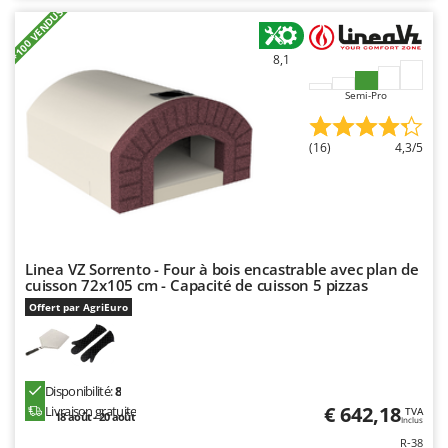
Seven Italy
+100 VENDUS
Shark
8,1
Silky
Semi-Pro
Simatech
Sirman
(16)
4,3/5
Skil
Smartwood
Smeg
Snapper
Linea VZ Sorrento - Four à bois encastrable avec plan de
Solidur
cuisson 72x105 cm - Capacité de cuisson 5 pizzas
Spice Electronics
Offert par AgriEuro
Spiralmac
Spring Protezione
Disponibilité:
8
Spyro
€ 642,18
Livraison gratuite
TVA
18 août - 20 août
Inclus
Stanley
R-38