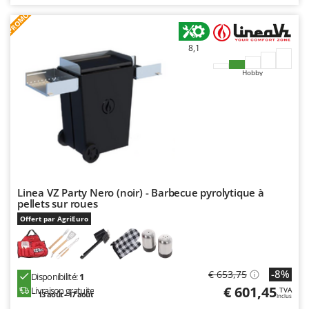
PROMO
8,1
Hobby
Linea VZ Party Nero (noir) - Barbecue pyrolytique à
pellets sur roues
Offert par AgriEuro
-8%
€ 653,75
Disponibilité:
1
€ 601,45
Livraison gratuite
TVA
13 août - 17 août
Inclus