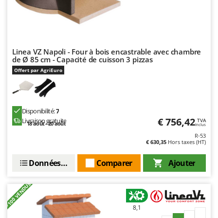
Oriental Koshin
Outdoorchef
P
Palazzetti
Linea VZ Napoli - Four à bois encastrable avec chambre
de Ø 85 cm - Capacité de cuisson 3 pizzas
Palumbo Pavi
Offert par AgriEuro
Partisani
Paterlini
Philips
Disponibilité:
7
€ 756,42
Livraison gratuite
Pramac
TVA
18 août - 20 août
Inclus
Prismafood
R-53
€ 630,35
Hors taxes (HT)
R
Données techniques
Comparer
Ajouter
R.G.V.
Rato
+100 VENDUS
Reber
Redback
8,1