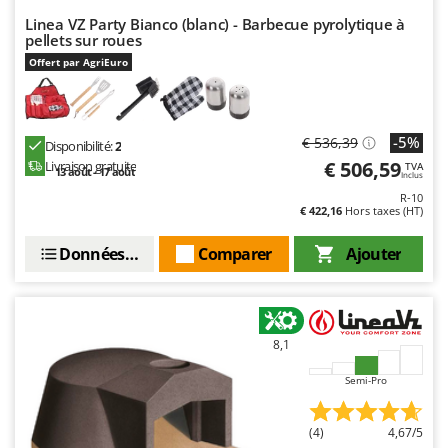
N
New O.M.R.A.
Linea VZ Party Bianco (blanc) - Barbecue pyrolytique à
pellets sur roues
Nilfisk
Offert par AgriEuro
Ninja
Novatec
Novital
-5%
€ 536,39
Disponibilité:
2
NuAir
€ 506,59
Livraison gratuite
TVA
13 août - 17 août
Inclus
NuovaFac
R-10
€ 422,16
Hors taxes (HT)
O
Officine Savioli
Données techniques
Comparer
Ajouter
Oliviero
Olix
OMA
8,1
Omas
Semi-Pro
Ompagrill
Ooni
(4)
4,67/5