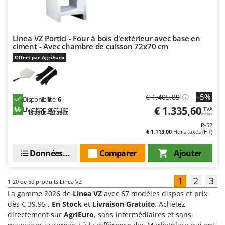
Linea VZ Portici - Four à bois d'extérieur avec base en
ciment - Avec chambre de cuisson 72x70 cm
Offert par AgriEuro
-5%
€ 1.405,89
Disponibilité:
6
€ 1.335,60
Livraison gratuite
TVA
18 août - 20 août
Inclus
R-52
€ 1.113,00
Hors taxes (HT)
Données techniques
Comparer
Ajouter
1
2
3
1-20
de 50 produits Linea VZ
La gamme 2026 de
Linea VZ
avec 67 modèles dispos et prix
dès € 39.95 ,
En Stock
et
Livraison Gratuite
. Achetez
directement sur
AgriEuro
, sans intermédiaires et sans