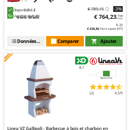
-3%
€ 789,15
Disponibilité:
2
€ 764,23
Livraison gratuite
TVA
18 août - 20 août
Inclus
R-20
€ 636,86
Hors taxes (HT)
Données techniques
Comparer
Ajouter
PROMO
8,1
Semi-Pro
(2)
4,5/5
Linea VZ Gallipoli - Barbecue à bois et charbon en