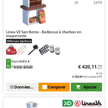
(3)
3,67/5
Linea VZ San Remo - Barbecue à charbon en
maçonnerie
Offert par AgriEuro
Disponibilité:
4
€ 420,11
Livraison gratuite
TVA
18 août - 20 août
Inclus
R-16
€ 350,09
Hors taxes (HT)
Données techniques
Comparer
Ajouter