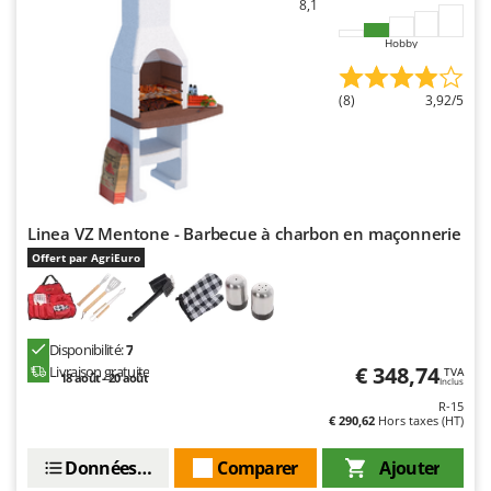
8,1
Hobby
(8)
3,92/5
Linea VZ Mentone - Barbecue à charbon en maçonnerie
Offert par AgriEuro
Disponibilité:
7
€ 348,74
Livraison gratuite
TVA
18 août - 20 août
Inclus
R-15
€ 290,62
Hors taxes (HT)
Données techniques
Comparer
Ajouter