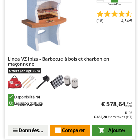
Resto Italia
Semi-Pro
Ribimex
(18)
4,54/5
Ripartrak
Ritter
River Systems
Robomow
Linea VZ Ibiza - Barbecue à bois et charbon en
Rossofuoco
maçonnerie
Rover Pompe
Offert par AgriEuro
Royal Food
Ryobi
Disponibilité:
14
S
€ 578,64
Livraison gratuite
TVA
S.T.P.
18 août - 20 août
Inclus
R-26
Santos
€ 482,20
Hors taxes (HT)
Sbaraglia
Données techniques
Comparer
Ajouter
Schnitzer