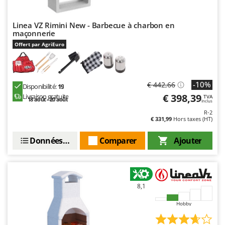
Linea VZ Rimini New - Barbecue à charbon en
maçonnerie
Offert par AgriEuro
-10%
€ 442,66
Disponibilité:
19
€ 398,39
Livraison gratuite
TVA
18 août - 20 août
Inclus
R-2
€ 331,99
Hors taxes (HT)
Données techniques
Comparer
Ajouter
8,1
Hobby