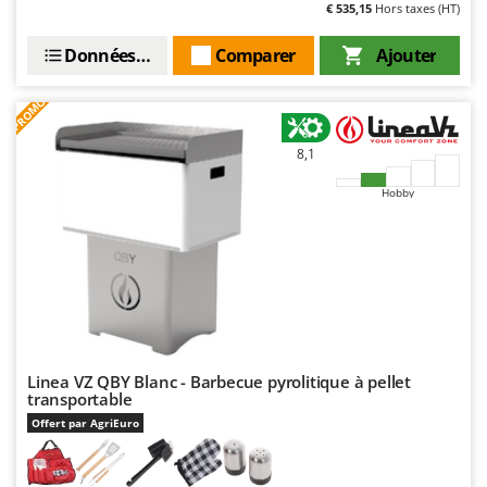
€ 535,15
Hors taxes (HT)
Stiga
Stocker
Données techniques
Comparer
Ajouter
Sunseeker
PROMO
T
Tecla
8,1
TecnoGen
Hobby
Tellarini Pompe
Telwin
Tenco
Tineco
Titania
Tornado
Linea VZ QBY Blanc - Barbecue pyrolitique à pellet
transportable
Tre Spade
Offert par AgriEuro
Trev - Abrek - TecnoVIR
Trotec