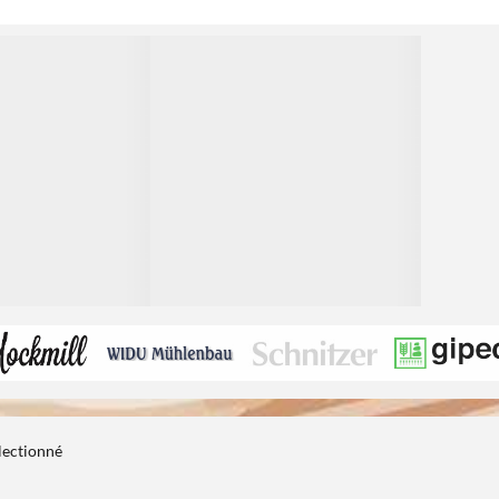
1
électionné