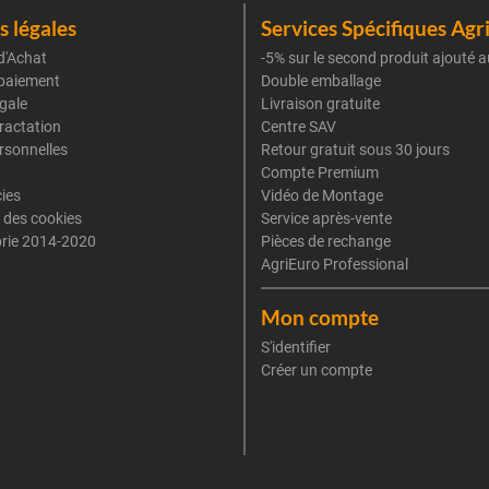
 légales
Services Spécifiques Agr
d'Achat
-5% sur le second produit ajouté a
paiement
Double emballage
gale
Livraison gratuite
tractation
Centre SAV
rsonnelles
Retour gratuit sous 30 jours
Compte Premium
cies
Vidéo de Montage
 des cookies
Service après-vente
rie 2014-2020
Pièces de rechange
AgriEuro Professional
Mon compte
S'identifier
Créer un compte