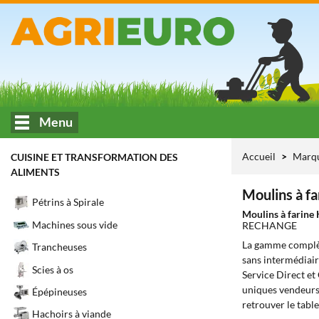
Menu
Accueil
Marq
CUISINE ET TRANSFORMATION DES
ALIMENTS
Moulins à f
Pétrins à Spirale
Moulins à farin
Machines sous vide
RECHANGE
La gamme complè
Trancheuses
sans intermédiair
Scies à os
Service Direct et
uniques vendeurs 
Épépineuses
retrouver le tabl
Hachoirs à viande