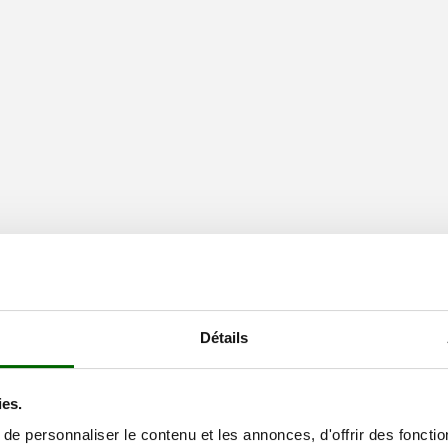
Détails
ies.
e personnaliser le contenu et les annonces, d'offrir des fonctio
dans la production de moulins domestiques pour la farine et d’appareils 