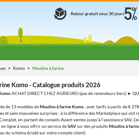
Retour gratuit sous 30 jours
ues
Komo
Moulins à farine
arine Komo - Catalogue produits 2026
e Komo
ACHAT DIRECT CHEZ AGRIEURO (pas de revendeurs tiers) ► Q
te de 13 modèles de
Moulins à farine Komo
, avec tarifs à partir de € 278
es et sans mauvaises surprises : à la différence des Marketplace qui ont re
 Complet, en partant de conseils Avant-ventes jusqu’à l’assistance SAV. L’
en ligne à vous offrir un service de
SAV
sur des produits
Moulins à fari
eau du schéma éclaté sur votre compte client).