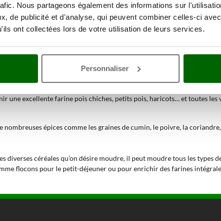
conneuses
, en mesure de produire de façon complètement naturelle (grâce 
rafic. Nous partageons également des informations sur l'utilisati
, de publicité et d'analyse, qui peuvent combiner celles-ci avec
e les matériaux utilisés et la qualité de construction. Komo en effet pro
ils ont collectées lors de votre utilisation de leurs services.
de ses produits toujours au maximum.
oute leur fonctionnalité, ceci à cause de leur caractère innovant. La gra
ppareil qui d’habitude est relégué à une utilisation industrielle.
Personnaliser
t à moudre tous les types de grain tendre (comme l’épeautre, le seigle ou le
 une excellente farine pois chiches, petits pois, haricots… et toutes les va
, de nombreuses épices comme les graines de cumin, le poivre, la coriandre, l’
les diverses céréales qu’on désire moudre, il peut moudre tous les types de
omme flocons pour le petit-déjeuner ou pour enrichir des farines intégrale