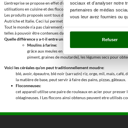
L’entreprise se propose en effet d’offrir des
moulins pour farine et flo
sociaux et d'analyser notre t
utilisations en cuisine et des flocons de céréales, à la portée de tous.
partenaires de médias sociaux
Les produits proposés sont tous d’excellente qualité, en ce qui concern
vous leur avez fournies ou qu'
Autriche et Italie. Ceci lui permet de maintenir le niveau de qualité 
Tout le monde n’a pas clairement conscience de tout leur potentiel et t
telles à pouvoir être contenues dans la cuisine sans encombrement, un a
Quelle différence y a-t-il entre un moulin à farine et une floconneuse?
Refuser
Moulins à farine:
grâce aux meules en corindon et céramique, l’appareil réussi
piment, graines de moutarde), les légumes secs pour obtenir
Voici les céréales qu’on peut traditionnellement moudre:
blé, avoir, épeautre, blé noir (sarrazin) riz, orge, mil, maïs, café
la matière de base, peut servir à faire des pains, pizzas, gâteaux.
Floconneuses:
cet appareil utilise une paire de rouleaux en acier pour presser 
oléagineuses. I Les flocons ainsi obtenus peuvent etre utilisés c