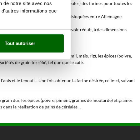
à la simple action mécanique des meules) des farines pour toutes les
on de notre site avec nos
 d'autres informations que
duit ses moulins dans diverses usines disloquées entre Allemagne,
nde innovation consiste simplement à avoir réduit, à des dimensions
Tout autoriser
 blé), tous les types de grain dur (mil, maïs, riz), les épices (poivre,
riétés de grain torréfié, tel que que le café.
anis et le fenouil... Une fois obtenue la farine désirée, celle-ci, suivant
 grain dur, les épices (poivre, piment, graines de moutarde) et graines
s dans la réalisation de pains de céréales…