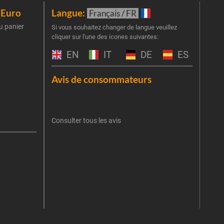
iEuro
Langue:
New
Français / FR
u panier
Inscr
Si vous souhaitez changer de langue veuillez
cliquer sur l'une des icones suivantes:
part
obti
EN
IT
DE
ES
Emai
Avis de consommateurs
Une er
J'
retent
Consulter tous les avis