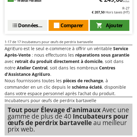
14 août - 18 août
Inclus
R-27
€ 207,50
Hors taxes (HT)
Données techniques
Comparer
Ajouter
1-17
de 17 Incubateurs pour œufs de perdrix bartavelle
AgriEuro est le seul e-commerce à offrir un véritable
Service
Après-Vente
: nous effectuons les
réparations sous garantie
avec
retrait du produit directement à domicile
, soit dans
notre
Atelier Central
, soit dans les nombreux
Centres
d’Assistance AgriEuro
.
Nous fournissons toutes les
pièces de rechange
, à
commander en un clic depuis le
schéma éclaté
, disponible
dans votre espace personnel après l’achat du produit.
Incubateurs pour œufs de perdrix bartavelle
Tout pour Élevage d'animaux
Avec une
gamme de plus de 40
Incubateurs pour
œufs de perdrix bartavelle
au meilleur
prix web.