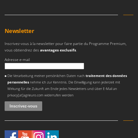
Newsletter
Inscrivez-vous à la newsletter pour faire partie du Programme Premium,
vous obtiendrez des
avantages exclusifs
.
Adresse e-mail
Une erreur est survenue
Die Verarbeitung meiner persönlichen Daten nach
traitement des données
personnelles
nehme ich zur Kenntnis. Die Einwilligung kann jederzeit mit
Wirkung für die Zukunft am Ende jedes Newsletters und über E-Mail an
privacy[at]agrieuro.com widerrufen werden