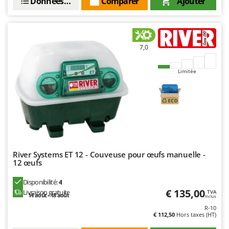
Données techniques
Comparer
Ajouter
Oriental Koshin
Outdoorchef
P
7,0
Palazzetti
Palumbo Pavi
Limitée
Partisani
Paterlini
Philips
Pramac
Prismafood
River Systems ET 12 - Couveuse pour œufs manuelle -
12 œufs
R
R.G.V.
Disponibilité:
4
Rato
€ 135,00
Livraison gratuite
TVA
14 août - 18 août
Inclus
Reber
R-10
€ 112,50
Hors taxes (HT)
Redback