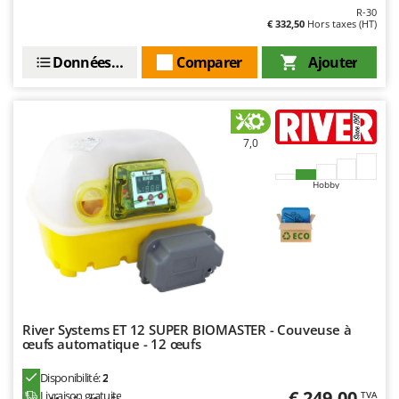
Worx
R-30
€ 332,50
Hors taxes (HT)
Y
Yard Force
Données techniques
Comparer
Ajouter
Z
Zanon
Zephir
7,0
ZGrills
Hobby
Zodiac
Zomax
River Systems ET 12 SUPER BIOMASTER - Couveuse à
œufs automatique - 12 œufs
Disponibilité:
2
€ 249,00
Livraison gratuite
TVA