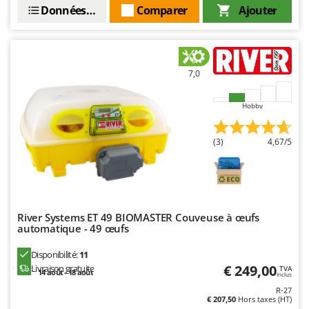
Resto Italia
Données techniques
Comparer
Ajouter
Ribimex
Ripartrak
Ritter
7,0
River Systems
Hobby
Robomow
Rossofuoco
(3)
4,67/5
Rover Pompe
Royal Food
Ryobi
River Systems ET 49 BIOMASTER Couveuse à œufs
S
automatique - 49 œufs
S.T.P.
Santos
Disponibilité:
11
€ 249,00
Livraison gratuite
TVA
Sbaraglia
14 août - 18 août
Inclus
R-27
Schnitzer
€ 207,50
Hors taxes (HT)