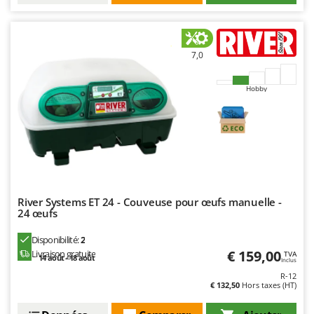
N
New O.M.R.A.
Nilfisk
Ninja
7,0
Novatec
Hobby
Novital
NuAir
NuovaFac
O
Officine Savioli
Oliviero
River Systems ET 24 - Couveuse pour œufs manuelle -
24 œufs
Olix
OMA
Disponibilité:
2
€ 159,00
Livraison gratuite
TVA
Omas
14 août - 18 août
Inclus
R-12
Ompagrill
€ 132,50
Hors taxes (HT)
Ooni