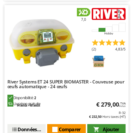
Master
Mastercook
7,0
Masterpro
McCulloch
Hobby
MCH
Michelin
(2)
4,83/5
Mille
Minox
Mockmill
River Systems ET 24 SUPER BIOMASTER - Couveuse pour
More than chef
œufs automatique - 24 œufs
MOSA
Disponibilité:
2
MOVA
€ 279,00
Livraison gratuite
TVA
14 août - 18 août
Inclus
Mowox
R-32
€ 232,50
Hors taxes (HT)
MTD
Données techniques
Comparer
Ajouter