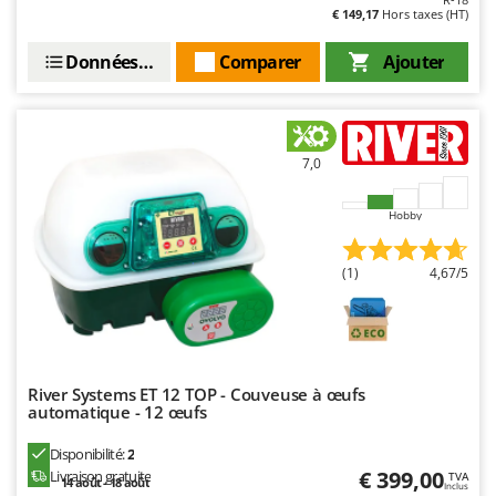
Troy-Bilt
€ 149,17
Hors taxes (HT)
U
Données techniques
Comparer
Ajouter
Udor
Unger
V
7,0
Verdemax
Vesco
Hobby
Volpi
(1)
4,67/5
W
Waldner
Weber
WIDU
River Systems ET 12 TOP - Couveuse à œufs
Wiper EcoRobot
automatique - 12 œufs
Wolf Garten
Disponibilité:
2
Wortex
€ 399,00
Livraison gratuite
TVA
14 août - 18 août
Inclus