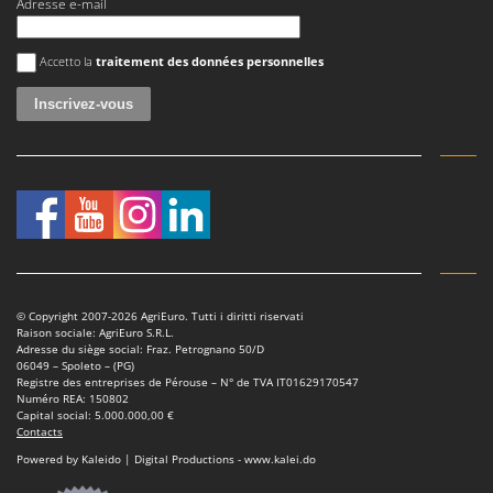
Adresse e-mail
Master
Mastercook
Une erreur est survenue
Accetto la
traitement des données personnelles
Masterpro
McCulloch
MCH
Michelin
Mille
Minox
Mockmill
More than chef
© Copyright 2007-2026 AgriEuro. Tutti i diritti riservati
Raison sociale: AgriEuro S.R.L.
MOSA
Adresse du siège social: Fraz. Petrognano 50/D
06049 – Spoleto – (PG)
MOVA
Registre des entreprises de Pérouse – N° de TVA IT01629170547
Numéro REA: 150802
Mowox
Capital social: 5.000.000,00 €
Contacts
MTD
Powered by Kaleido | Digital Productions - www.kalei.do