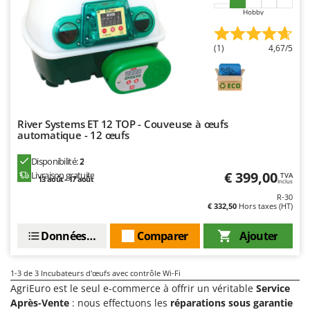
Comet
Hobby
F
Fendeuses à bois
Cresco
Filets pour la Récolte des olives
(1)
4,67/5
Cruccolini
Filtres pour vin et huile
CTEK
Floconneuses
D
Fouloirs - Égrappoirs
Dal Degan
River Systems ET 12 TOP - Couveuse à œufs
Fourches pour tracteur
DCG
automatique - 12 œufs
Fours d'extérieur - intérieur pour pizza et cuisine
Deca
Disponibilité:
2
Fours électriques
€ 399,00
Livraison gratuite
DeWalt
TVA
13 août - 17 août
Inclus
Fraises à neige
Di Martino
R-30
€ 332,50
Hors taxes (HT)
Fraises rotatives pour tracteur
Diavola Pro
Données techniques
Comparer
Ajouter
Friteuses sans huile
Diesse
Docma
G
1-3
de 3 Incubateurs d'œufs avec contrôle Wi-Fi
Générateurs d'air chaud
Dominion
AgriEuro est le seul e-commerce à offrir un véritable
Service
Godets à terre basculants pour tracteur
Dreame
Après-Vente
: nous effectuons les
réparations sous garantie