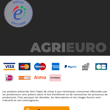
N
New O.M.R.A.
Nilfisk
Ninja
Novatec
Novital
NuAir
NuovaFac
O
Officine Savioli
Oliviero
Olix
OMA
Omas
Les produits présentés font l'objet de mises à jour techniques constantes effectuées par
les producteurs sans préavis (dans le but d'améliorer ou de rationaliser les processus de
Ompagrill
production). C'est pourquoi les données, les descriptions et les images fournis sont
indicatifs et non contraignants.
Ooni