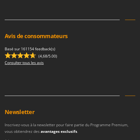
Tondeuses autoportées
Lampacrescia - MGM
Tondeuses débroussailleuses thermiques
Landxcape
Trancheuses
LAR Casalinghi
Trancheuses de sol
Lavor
Avis de consommateurs
Transpalettes
Linea VZ
Treuils de débardage
Basé sur 161154 feedback(s)
Lisam
(4,68/5.00)
Tronçonneuses
Lotusgrill
Consulter tous les avis
V
M
Vêtements de Sécurité
M.A.I.BO.
Vibroculteurs à tracteur
Macom
Macte Ovens
Makita
Newsletter
MAMMAMIA
Marcato
Inscrivez-vous à la newsletter pour faire partie du Programme Premium,
vous obtiendrez des
avantages exclusifs
.
Marina Systems