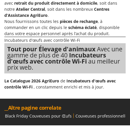
avec
retrait du produit directement à domicile
, soit dans
Groupes électrogènes
E
notre
Atelier Central
, soit dans les nombreux
Centres
Gyrobroyeurs à lame pour tracteur
EcoFlow
d’Assistance AgriEuro
.
Nous fournissons toutes les
pièces de rechange
, à
Edilmark
H
commander en un clic depuis le
schéma éclaté
, disponible
Haches - Cognées et Hachettes
Effeuno
dans votre espace personnel après l’achat du produit.
Hachoirs à viande
Einhell
Incubateurs d'œufs avec contrôle Wi-Fi
Herses à Dents
Tout pour Élevage d'animaux
Avec une
Elegen
gamme de plus de 40
Incubateurs
Herses Rotatives
Energy Gruppi
d'œufs avec contrôle Wi-Fi
au meilleur
Enotecnica Pillan
prix web.
L
Lames à neige
Eschenfelder
Lames niveleuses pour tracteur
Le Catalogue 2026 AgriEuro
de
Incubateurs d'œufs avec
EuroMech
contrôle Wi-Fi
, constamment enrichi et mis à jour.
Lave-vitres
Eurosystems
Lieuses électriques pour vignes
F
__Altre pagine correlate
FAC
M
Machines à pâtes
Black Friday Couveuses pour Œufs
Couveuses professionnelles
Fama Industrie
Machines de nettoyage pour panneaux photovoltaïques et surfaces vitrées
Famag