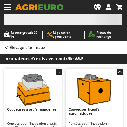
-1
Retour gratuit 30
Réparation
Pièces de
A
A
jrs
après‑vente
rechange
Abris de jardin
ABAC
<
Accessoires pour tracteurs tondeuses autoportés
AgriEuro Premium
Élevage d'animaux
Aérateurs Scarificateurs pour gazon
AgriEuro TOP-LINE
Incubateurs d'œufs avec contrôle Wi-Fi
Arracheuses de pommes de terre pour tracteur
AGT
Aspirateurs - Balais Électriques
Aima
12
28
Aspirateurs à cendres
Airmec
Aspirateurs à feuilles sur roues
AL-KO
Aspirateurs de piscine
ALA 2000
Aspirateurs Multifonctions
Alce
Couveuses à œufs manuelles
Couveuses à œufs
automatiques
Atomiseurs agricoles pour tracteurs
Alpina
Atomiseurs pour traitements
Ama
Conçues pour l'incubation d'œufs
Pensées pour l'incubation