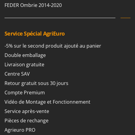
Pulvérisateurs
FEDER Ombrie 2014-2020
GRIFO
Pulvérisateurs portés
GVS
GYS
R
Rafraîchisseurs d'air par évaporation
Service Spécial AgriEuro
H
Rampes de chargement en aluminium
Hailo
-5% sur le second produit ajouté au panier
Râpes à fromage électriques
Helvi
Double emballage
Râteaux pour tracteur
Henx
Livraison gratuite
Remplisseuses
HiKOKI
Centre SAV
Robots nettoyeurs de piscine
Honda
Retour gratuit sous 30 jours
Robots Tondeuses
I
Rogneuses de souches
Compte Premium
Idromatic
Rouleaux pour tracteur
Vidéo de Montage et Fonctionnement
Il-Tec
Service après-vente
Imperia
S
Scies à os
Pièces de rechange
Infaco
Scies à Ruban
Agrieuro PRO
Intec