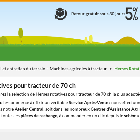
Retour gratuit sous 30 jours
l et entretien du terrain – Machines agricoles à tracteur
Herses Rotat
ives pour tracteur de 70 ch
ez la sélection de Herses rotatives pour tracteur de 70 ch la plus adapté
eul e-commerce à offrir un véritable
Service Après-Vente
: nous effectuon
ns notre
Atelier Central
, soit dans les nombreux
Centres d’Assistance Agr
 toutes les
pièces de rechange
, à commander en un clic depuis le
schéma 
1
1