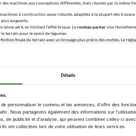
rer des machines aux conceptions différentes, mais réunies par la même li
achines à construction assez robuste, adaptées à la plupart des travaux
 plus exigeants.
 laisse aéré, en limitant l’effet brique. Le
rouleau packer
vise l’émietteme
le terrain pour le semis de légumes.
a finition finale du terrain avec un broyage plus précis des mottes. Le rég
ir des machines plus compactes ou plus productives selon la surface à tr
teur et l’espace de travail disponible.
ique la limite conseillée du tracteur à associer à l’outil. Rester autour de
Détails
tives pour tracteur de 70 ch ?
ies.
il du sol précis est nécessaire, avec une bonne capacité d’affinage et av
e personnaliser le contenu et les annonces, d'offrir des fonctio
ction différentes et de largeurs de travail de 150 à 230 cm rend cette gam
rafic. Nous partageons également des informations sur l'utilisati
, de publicité et d'analyse, qui peuvent combiner celles-ci avec
ils ont collectées lors de votre utilisation de leurs services.
r les mottes et niveler le terrain avant le semis ; la barre d’affinage et le 
our finir la couche superficielle du sol ; le choix entre série moyenne et sé