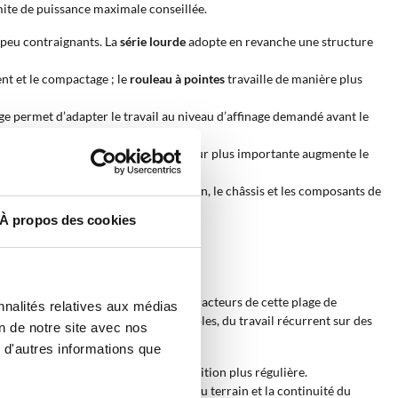
mite de puissance maximale conseillée.
 peu contraignants. La
série lourde
adopte en revanche une structure
nt et le compactage ; le
rouleau à pointes
travaille de manière plus
lage permet d’adapter le travail au niveau d’affinage demandé avant le
availler en un seul passage. Une largeur plus importante augmente le
70 HP
aide à préserver la transmission, le châssis et les composants de
À propos des cookies
ec une machine proportionnée à des tracteurs de cette plage de
nnalités relatives aux médias
me adaptée à différents usages agricoles, du travail récurrent sur des
on de notre site avec nos
 d'autres informations que
rouleau packer aident à obtenir une finition plus régulière.
rie lourde varie selon la consistance du terrain et la continuité du