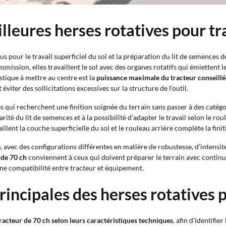
illeures herses rotatives pour tr
 pour le travail superficiel du sol et la préparation du lit de semences 
smission, elles travaillent le sol avec des organes rotatifs qui émiettent l
stique à mettre au centre est la
puissance maximale du tracteur conseillé
iter des sollicitations excessives sur la structure de l’outil.
es qui recherchent une finition soignée du terrain sans passer à des caté
rité du lit de semences et à la possibilité d’adapter le travail selon le ro
illent la couche superficielle du sol et le rouleau arrière complète la fini
e
, avec des configurations différentes en matière de robustesse, d’intensit
 de 70 ch
conviennent à ceux qui doivent préparer le terrain avec continui
nne compatibilité entre tracteur et équipement.
incipales des herses rotatives 
 tracteur de 70 ch selon leurs caractéristiques techniques
, afin d’identifie