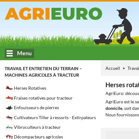
Menu
Accueil
Travai
TRAVAIL ET ENTRETIEN DU TERRAIN –
MACHINES AGRICOLES À TRACTEUR
Herses rotat
Herses Rotatives
AgriEuro: découvr
Fraises rotatives pour tracteur
AgriEuro est le s
Enfouisseurs de pierres
domicile
, soit da
Nous fournissons
Cultivateurs Tiller à ressorts - Extirpateurs
Vibroculteurs à tracteur
1
Décompacteurs agricoles