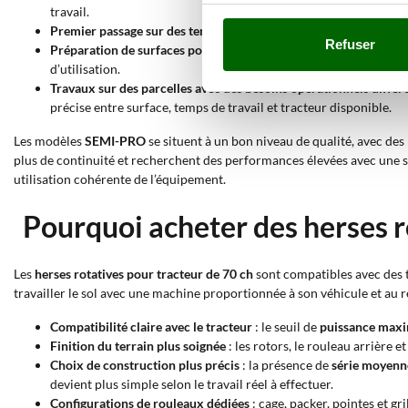
travail.
Premier passage sur des terrains plus tenaces
: lorsqu’un travail
Refuser
Préparation de surfaces pour légumes
: le rouleau grillagé conv
d’utilisation.
Travaux sur des parcelles avec des besoins opérationnels différ
précise entre surface, temps de travail et tracteur disponible.
Les modèles
SEMI-PRO
se situent à un bon niveau de qualité, avec d
plus de continuité et recherchent des performances élevées avec une s
utilisation cohérente de l’équipement.
Pourquoi acheter des herses ro
Les
herses rotatives pour tracteur de 70 ch
sont compatibles avec des t
travailler le sol avec une machine proportionnée à son véhicule et au
Compatibilité claire avec le tracteur
: le seuil de
puissance maxi
Finition du terrain plus soignée
: les rotors, le rouleau arrière 
Choix de construction plus précis
: la présence de
série moyenn
devient plus simple selon le travail réel à effectuer.
Configurations de rouleaux dédiées
: cage, packer, pointes et gr