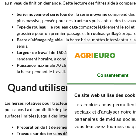
au niveau de finition demandé. Cette lecture des filtres aide à compa
Série moyenne et série lourde
: la
série moyenne
comprend des m
plus massive, pensée pour des tracteurs puissants et des travaux
Type de rouleau
: le
rouleau cage
compacte légèrement le sol et le
grossière pour un premier passage et le
rouleau grillagé
prépare 
Barre d’affinage réglable
: la barre brise-mottes intervient sur l
semis.
Largeur de travail de 150 à 230 cm
: cette plage permet de chois
rendement horaire, à condition qu’elle soit cohérente avec le trac
Puissance maximale 70 ch
: la valeur de
puissance maximale
ind
la herse pendant le travail.
Consentement
Quand utiliser des herses rota
Ce site web utilise des cook
Les
herses rotatives pour tracteur de 70 ch
conviennent lorsqu’un trava
Les cookies nous permettent d
puissance. La disponibilité de plusieurs rouleaux, de séries de constru
sociaux et d'analyser notre t
surfaces limitées jusqu’à des interventions plus intensives.
partenaires de médias sociaux
vous leur avez fournies ou qu'
Préparation du lit de semences
: indiquées lorsqu’il faut émiette
Travaux sur des terrains déjà labourés
: utiles après le labour p