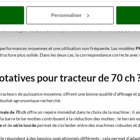
 plus ouvert est nécessaire, le rouleau à pointes convient à une intervention
Personnaliser
ient lorsqu’une préparation du terrain adaptée au semis de légumes est néc
ents
: la largeur de 150 à 230 cm permet de choisir des modèles plus mania
es performances moyennes et une utilisation non fréquente. Les modèles
P
tructure plus solide. Dans les deux cas, la correspondance correcte avec
tatives pour tracteur de 70 ch 
racteurs de puissance moyenne, offrent une bonne qualité d’affinage et 
 résultat agronomique recherché.
male de 70 ch
offre un repère immédiat dans le choix de la machine ; il aid
et la barre brise-mottes contribuent à la réduction des mottes ; le terrain 
e
et de
série lourde
permet de s’orienter entre des machines robustes et 
ille répondent à des besoins opérationnels différents ; cela permet d’adapt