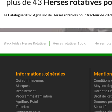
plus de 43
Herses rotatives po
Le Catalogue 2026 AgriEuro
de
Herses rotatives pour tracteur de 70 
Black Friday Herses Rotatives
Herses rotatives 150 cm
Herses rotat
Informations générales
Mentions
Qui sommes-nous
Conditions 
Marques
Moyens de 
Recrutement
Garantie Lé
Programme d'affiliation
Droit de Ré
AgriEuro Point
Données pe
Tutoriels
Sécurité