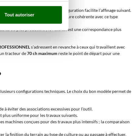
 initiale plus grossière ; cette configuration facilite l’affinage suivant.
Tout autoriser
essaire ; il laisse en effet une structure cohérente avec ce type
bles ou plus productifs ; le résultat est une correspondance plus
ROFESSIONNEL
s’adressent en revanche à ceux qui travaillent avec
 un tracteur de
70 ch maximum
reste le point de départ pour une
?
plusieurs configurations techniques. Le choix du bon modèle permet de
e à éviter des associations excessives pour l’outil.
est plus uniforme pour les travaux suivants.
des machines conçues pour des travaux plus intensifs ; la comparaison
er la finition du terrain au type de culture ou au passage à effectuer.