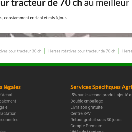
ur tracteur de 70 ch
au meilleur
ch
, constamment enrichi et mis à jour.
ives pour tracteur 30 ch
Herses rotatives pour tracteur de 70 ch
Herse
 légales
Services Spécifiques Agr
d'Achat
-5% sur le second produit ajouté a
paiement
Double emballage
gale
Livraison gratuite
tractation
Centre SAV
rsonnelles
Retour gratuit sous 30 jours
Compte Premium