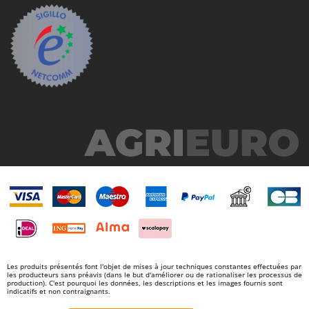
N
New O.M.R.A.
Nilfisk
Ninja
Novatec
Novital
NuAir
NuovaFac
O
Officine Savioli
Oliviero
Olix
OMA
Omas
Les produits présentés font l'objet de mises à jour techniques constantes effectuées par
Ompagrill
les producteurs sans préavis (dans le but d'améliorer ou de rationaliser les processus de
production). C'est pourquoi les données, les descriptions et les images fournis sont
indicatifs et non contraignants.
Ooni