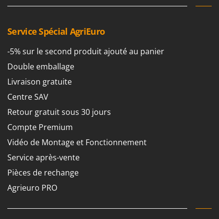
Pulvérisateurs
GRIFO
Pulvérisateurs portés
GVS
Service Spécial AgriEuro
GYS
R
Rafraîchisseurs d'air par évaporation
-5% sur le second produit ajouté au panier
H
Rampes de chargement en aluminium
Hailo
Double emballage
Râpes à fromage électriques
Helvi
Livraison gratuite
Râteaux pour tracteur
Henx
Centre SAV
Remplisseuses
HiKOKI
Retour gratuit sous 30 jours
Robots nettoyeurs de piscine
Honda
Compte Premium
Robots Tondeuses
Vidéo de Montage et Fonctionnement
I
Rogneuses de souches
Idromatic
Service après-vente
Rouleaux pour tracteur
Il-Tec
Pièces de rechange
Imperia
S
Agrieuro PRO
Scies à os
Infaco
Scies à Ruban
Intec