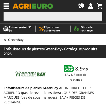
-1
Retour gratuit 30
Réparation
Pièces de
A
A
jrs
après‑vente
rechange
Abris de jardin
ABAC
<
Accessoires pour tracteurs tondeuses autoportés
AgriEuro Premium
GreenBay
Aérateurs Scarificateurs pour gazon
AgriEuro TOP-LINE
Enfouisseurs de pierres GreenBay - Catalogue produits
Arracheuses de pommes de terre pour tracteur
AGT
2026
Aspirateurs - Balais Électriques
Aima
Aspirateurs à cendres
Airmec
8,9
/10
Aspirateurs à feuilles sur roues
AL-KO
SAV & Pièces de
rechange
Aspirateurs de piscine
ALA 2000
Enfouisseurs de pierres GreenBay
ACHAT DIRECT CHEZ
Aspirateurs Multifonctions
Alce
AGRIEURO (pas de revendeurs tiers) , QUE DES GRANDES
Atomiseurs agricoles pour tracteurs
Alpina
MARQUES (pas de sous-marques) , SAV + PIÈCES DE
RECHANGE
Atomiseurs pour traitements
Ama