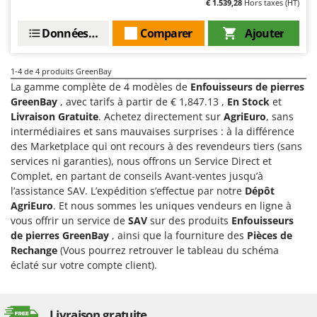
€ 1.539,28
Hors taxes (HT)
Groupes électrogènes
E
Gyrobroyeurs à lame pour tracteur
EcoFlow
Données techniques
Comparer
Ajouter
Edilmark
H
Haches - Cognées et Hachettes
1-4
de 4 produits GreenBay
Effeuno
La gamme complète de 4 modèles de
Enfouisseurs de pierres
Hachoirs à viande
Einhell
GreenBay
, avec tarifs à partir de € 1,847.13 ,
En Stock
et
Herses à Dents
Elegen
Livraison Gratuite
. Achetez directement sur
AgriEuro
, sans
intermédiaires et sans mauvaises surprises : à la différence
Herses Rotatives
Energy Gruppi
des Marketplace qui ont recours à des revendeurs tiers (sans
Enotecnica Pillan
services ni garanties), nous offrons un Service Direct et
L
Lames à neige
Complet, en partant de conseils Avant-ventes jusqu’à
Eschenfelder
l’assistance SAV. L’expédition s’effectue par notre
Dépôt
Lames niveleuses pour tracteur
EuroMech
AgriEuro
. Et nous sommes les uniques vendeurs en ligne à
Lave-vitres
vous offrir un service de
SAV
sur des produits
Enfouisseurs
Eurosystems
de pierres GreenBay
, ainsi que la fourniture des
Pièces de
Lieuses électriques pour vignes
Rechange
(Vous pourrez retrouver le tableau du schéma
F
FAC
éclaté sur votre compte client).
M
Machines à pâtes
Fama Industrie
Machines de nettoyage pour panneaux photovoltaïques et surfaces vitrées
Famag
Livraison gratuite