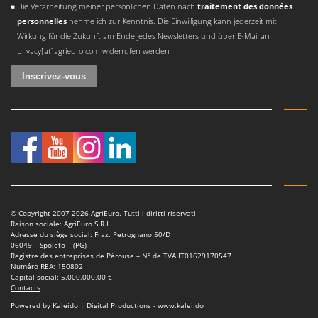
Master
Die Verarbeitung meiner persönlichen Daten nach
traitement des données
personnelles
nehme ich zur Kenntnis. Die Einwilligung kann jederzeit mit
Mastercook
Wirkung für die Zukunft am Ende jedes Newsletters und über E-Mail an
Masterpro
privacy[at]agrieuro.com widerrufen werden
McCulloch
MCH
Michelin
Mille
Minox
Mockmill
More than chef
© Copyright 2007-2026 AgriEuro. Tutti i diritti riservati
MOSA
Raison sociale: AgriEuro S.R.L.
Adresse du siège social: Fraz. Petrognano 50/D
MOVA
06049 – Spoleto – (PG)
Registre des entreprises de Pérouse – N° de TVA IT01629170547
Mowox
Numéro REA: 150802
Capital social: 5.000.000,00 €
MTD
Contacts
Powered by Kaleido | Digital Productions - www.kalei.do