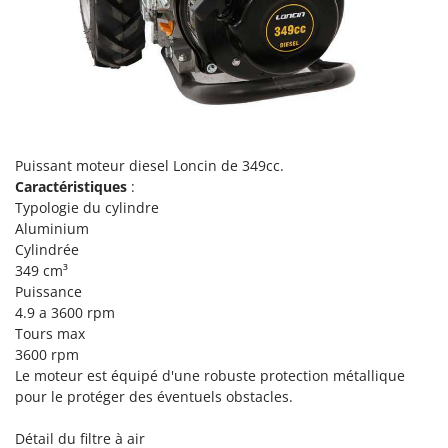
Tondeuses autoportées
Lampacrescia - MGM
Tondeuses débroussailleuses thermiques
Landxcape
Trancheuses
LAR Casalinghi
Trancheuses de sol
Lavor
Transpalettes
Linea VZ
Treuils de débardage
Lisam
Puissant moteur diesel Loncin de 349cc.
Tronçonneuses
Caractéristiques
:
Lotusgrill
Typologie du cylindre
V
Aluminium
M
Vêtements de Sécurité
M.A.I.BO.
Cylindrée
349 cm³
Vibroculteurs à tracteur
Macom
Puissance
Macte Ovens
4.9 a 3600 rpm
Tours max
Makita
3600 rpm
MAMMAMIA
Le moteur est équipé d'une robuste protection métallique
pour le protéger des éventuels obstacles.
Marcato
Marina Systems
Détail du filtre à air