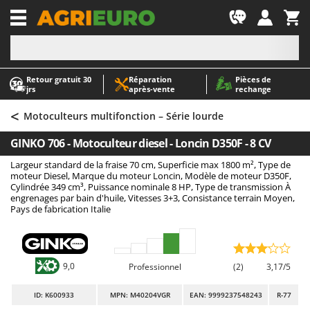
-1
Retour gratuit 30
Réparation
Pièces de
A
A
jrs
après‑vente
rechange
Abris de jardin
ABAC
<
Accessoires pour tracteurs tondeuses autoportés
AgriEuro Premium
Motoculteurs multifonction – Série lourde
Aérateurs Scarificateurs pour gazon
AgriEuro TOP-LINE
GINKO 706 - Motoculteur diesel - Loncin D350F - 8 CV
Arracheuses de pommes de terre pour tracteur
AGT
Largeur standard de la fraise 70 cm, Superficie max 1800 m², Type de
Aspirateurs - Balais Électriques
Aima
moteur Diesel, Marque du moteur Loncin, Modèle de moteur D350F,
Cylindrée 349 cm³, Puissance nominale 8 HP, Type de transmission À
Aspirateurs à cendres
Airmec
engrenages par bain d'huile, Vitesses 3+3, Consistance terrain Moyen,
Pays de fabrication Italie
Aspirateurs à feuilles sur roues
AL-KO
Aspirateurs de piscine
ALA 2000
Aspirateurs Multifonctions
Alce
9,0
Professionnel
(2)
3,17/5
Atomiseurs agricoles pour tracteurs
Alpina
ID
: K600933
MPN: M40204VGR
EAN: 9999237548243
R-77
Atomiseurs pour traitements
Ama