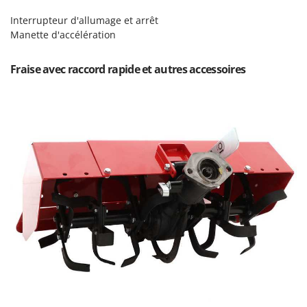
Worx
Interrupteur d'allumage et arrêt
Y
Manette d'accélération
Yard Force
Fraise avec raccord rapide et autres accessoires
Z
Zanon
Zephir
ZGrills
Zodiac
Zomax