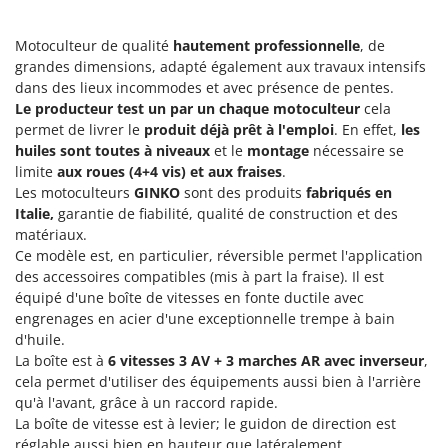
Groupes électrogènes
E
Gyrobroyeurs à lame pour tracteur
EcoFlow
Motoculteur de qualité
hautement professionnelle
, de
grandes dimensions, adapté également aux travaux intensifs
Edilmark
H
dans des lieux incommodes et avec présence de pentes.
Haches - Cognées et Hachettes
Effeuno
Le producteur test un par un chaque motoculteur
cela
Hachoirs à viande
permet de livrer le
produit déjà prêt à l'emploi
. En effet,
les
Einhell
huiles sont toutes à niveaux
et le
montage
nécessaire se
Herses à Dents
Elegen
limite
aux roues (4+4 vis) et aux fraises
.
Herses Rotatives
Les motoculteurs
GINKO
sont des produits
fabriqués en
Energy Gruppi
Italie,
garantie de fiabilité, qualité de construction et des
Enotecnica Pillan
L
matériaux.
Lames à neige
Eschenfelder
Ce modèle est, en particulier, réversible permet l'application
des accessoires compatibles (mis à part la fraise). Il est
Lames niveleuses pour tracteur
EuroMech
équipé d'une boîte de vitesses en fonte ductile avec
Lave-vitres
Eurosystems
engrenages en acier d'une exceptionnelle trempe à bain
Lieuses électriques pour vignes
d'huile.
F
La boîte est à
6 vitesses 3 AV + 3 marches AR avec inverseur
,
FAC
M
cela permet d'utiliser des équipements aussi bien à l'arrière
Machines à pâtes
qu'à l'avant, grâce à un raccord rapide.
Fama Industrie
La boîte de vitesse est à levier; le guidon de direction est
Machines de nettoyage pour panneaux photovoltaïques et surfaces vitrées
Famag
réglable aussi bien en hauteur que latéralement.