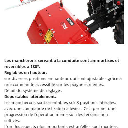
Seven Italy
Shark
Silky
Simatech
Sirman
Skil
Smartwood
Les mancherons servant à la conduite sont ammortisés et
Smeg
réversibles à 180°.
Snapper
Réglables en hauteur:
sur diverses positions en hauteur qui sont ajustables grâce à
Solidur
une commande accessible sur les poignées mêmes.
Spice Electronics
Détail du système de réglage .
Déportables latéralement:
Spiralmac
Les mancherons sont orientables sur 3 positions latérales,
Spring Protezione
avec une commande de fixation à levier . Ceci permet une
Spyro
progression de l’opération même sur des terrains non
cultivés.
Stanley
L'un des aspects plus importants est qu'elles sont montées