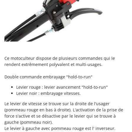
Troy-Bilt
U
Udor
Unger
V
Verdemax
Vesco
Ce motoculteur dispose de plusieurs commandes qui le
Volpi
rendent extrêmement polyvalent et multi-usages.
W
Double commande embrayage "hold-to-run"
Waldner
Levier rouge : levier avancement "hold-to-run"
Weber
Levier noir : embrayage vitesses.
WIDU
Le levier de vitesse se trouve sur la droite de l'usager
Wiper EcoRobot
(pommeau rouge en bas à droite). L'activation de la prise de
force s'active et se désactive par le levier qui se trouve à
Wolf Garten
gauche (pommeau noir).
Wortex
Le levier à gauche avec pommeau rouge est l' inverseur.