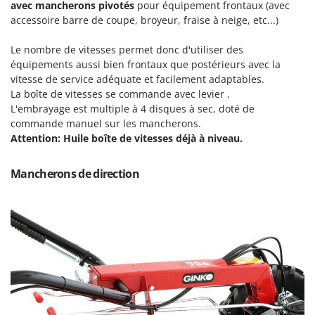
avec mancherons pivotés
pour équipement frontaux (avec
Resto Italia
accessoire barre de coupe, broyeur, fraise à neige, etc...)
Ribimex
Ripartrak
Le nombre de vitesses permet donc d'utiliser des
équipements aussi bien frontaux que postérieurs avec la
Ritter
vitesse de service adéquate et facilement adaptables.
River Systems
La boîte de vitesses se commande avec levier .
L'embrayage est multiple à 4 disques à sec, doté de
Robomow
commande manuel sur les mancherons.
Rossofuoco
Attention: Huile boîte de vitesses déjà à niveau.
Rover Pompe
Mancherons de direction
Royal Food
Ryobi
S
S.T.P.
Santos
Sbaraglia
Schnitzer