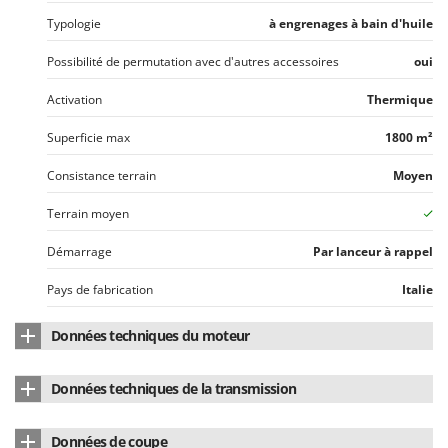
Typologie
à engrenages à bain d'huile
Possibilité de permutation avec d'autres accessoires
oui
Activation
Thermique
Superficie max
1800 m²
Consistance terrain
Moyen
Terrain moyen
Démarrage
Par lanceur à rappel
Pays de fabrication
Italie
Données techniques du moteur
Marque du moteur
Loncin
Données techniques de la transmission
Modèle de moteur
D350F
Type de transmission
À engrenages par bain d'huile
Données de coupe
Type de moteur
Diesel