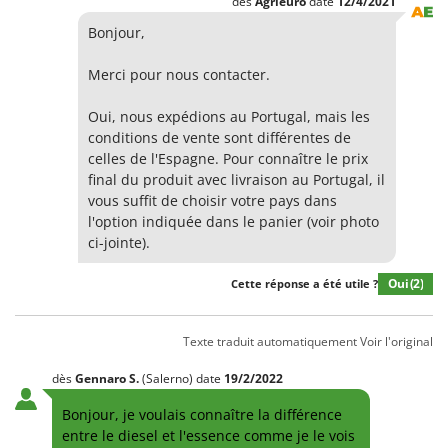
dès
Agrieuro
date
12/4/2021
Bonjour,
Merci pour nous contacter.
Oui, nous expédions au Portugal, mais les
conditions de vente sont différentes de
celles de l'Espagne. Pour connaître le prix
final du produit avec livraison au Portugal, il
vous suffit de choisir votre pays dans
l'option indiquée dans le panier (voir photo
ci-jointe).
Oui
(2)
Cette réponse a été utile ?
Texte traduit automatiquement
Voir l'original
dès
Gennaro
S.
(Salerno)
date
19/2/2022
Bonjour, je voulais connaître la différence
entre le diesel et l'essence comme je le vois