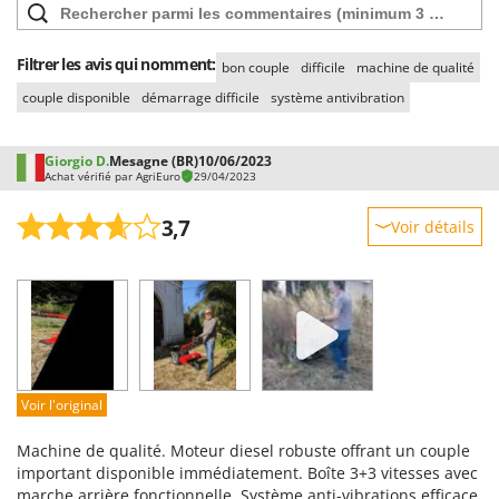
Filtrer les avis qui nomment:
bon couple
difficile
machine de qualité
couple disponible
démarrage difficile
système antivibration
Giorgio D.
Mesagne (BR)
10/06/2023
Achat vérifié par AgriEuro
29/04/2023
3,7
Voir détails
Robustesse
Prestations
Facilité d'utilisation
Qualité / Prix
Facilité de montage
Voir l'original
Emballage
Machine de qualité. Moteur diesel robuste offrant un couple
important disponible immédiatement. Boîte 3+3 vitesses avec
marche arrière fonctionnelle. Système anti-vibrations efficace.