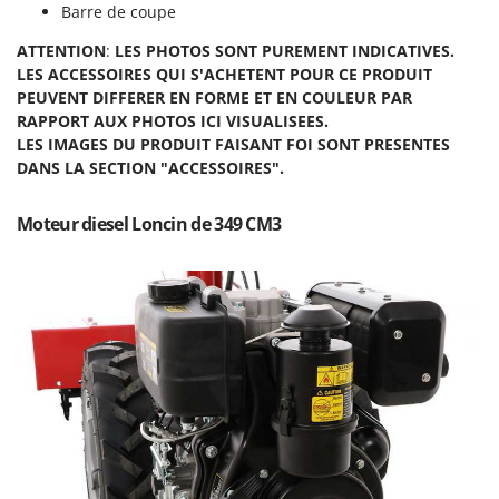
Scies alternatives à batterie
Barre de coupe
Intex
Scies de jardin télescopiques
Italyco
ATTENTION
:
LES PHOTOS SONT PUREMENT INDICATIVES.
Sécateurs électriques à batterie
LES ACCESSOIRES QUI S'ACHETENT POUR CE PRODUIT
ITM
PEUVENT DIFFERER EN FORME ET EN
COULEUR
PAR
Sécateurs et Échenilloirs manuels
RAPPORT AUX PHOTOS ICI VISUALISEES.
J
Sécateurs pneumatiques
LES IMAGES DU PRODUIT FAISANT FOI SONT PRESENTES
JOLLY ITALIA
DANS LA SECTION "ACCESSOIRES".
Semoirs et Épandeurs d'engrais
K
Socs pour tracteur
KAAZ
Moteur diesel Loncin de 349 CM3
Souffleurs aspirateurs pour Feuilles
Karcher
Soufreuses - Poudreuses à dos
Kasco
Soufreuses - Poudreuses pour tracteur
Kemper
Keter
T
Taille-haies
KitchenAid
Taille-haies à bras pour tracteur
Komo
Tarières
L
Tondeuses à Gazon
Laica