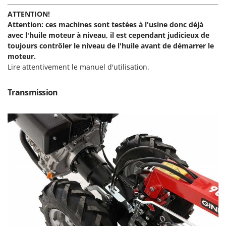
Master
ATTENTION!
Mastercook
Attention: ces machines sont testées à l'usine donc déjà
avec l'huile moteur à niveau,
il est cependant judicieux de
Masterpro
toujours contrôler le niveau de l'huile avant de démarrer le
McCulloch
moteur.
MCH
Lire attentivement le manuel d'utilisation.
Michelin
Transmission
Mille
Minox
Mockmill
More than chef
MOSA
MOVA
Mowox
MTD