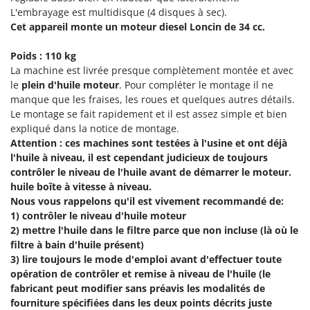
Machines pour la transformation des fruits
Famur
L'embrayage est multidisque (4 disques à sec).
Machines sous vide
Cet appareil monte un moteur diesel Loncin de 34 cc.
FARMER
Motobineuses
FBC
Poids : 110 kg
Motoculteurs
La machine est livrée presque complètement montée et avec
Ferrari Group
le
plein d'huile moteur
. Pour compléter le montage il ne
Motofaucheuses
Ferroni
manque que les fraises, les roues et quelques autres détails.
Motopompes pour irrigation
Le montage se fait rapidement et il est assez simple et bien
Ferrua
expliqué dans la notice de montage.
Moulins à céréales électriques
FIAC
Attention : ces machines sont testées à l'usine et ont déjà
Moulins à farine
FIEM
l'huile à niveau, il est cependant judicieux de toujours
contrôler le niveau de l'huile avant de démarrer le moteur.
Fimar
N
huile boîte à vitesse à niveau.
Nettoyeurs et Balais à vapeur
FINI
Nous vous rappelons qu'il est vivement recommandé de:
Nettoyeurs haute pression
1) contrôler le niveau d'huile moteur
Fiorentini
2) mettre l'huile dans le filtre parce que non incluse (là où le
Nettoyeurs tapis, moquettes et tapisseries
Fiskars
filtre à bain d'huile présent)
3) lire toujours le mode d'emploi avant d'effectuer toute
Flymo
P
Peignes vibreurs et Secoueurs à olives
opération de contrôler et remise à niveau de l'huile (le
Fontana Forni
fabricant peut modifier sans préavis les modalités de
Pelles rétros pour tracteur
Forest Master
fourniture spécifiées dans les deux points décrits juste