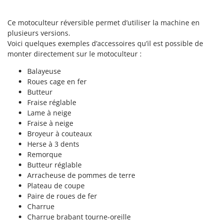
Pulvérisateurs
GRIFO
Pulvérisateurs portés
Ce motoculteur réversible permet d’utiliser la machine en
GVS
plusieurs versions.
GYS
R
Voici quelques exemples d’accessoires qu’il est possible de
Rafraîchisseurs d'air par évaporation
monter directement sur le motoculteur :
H
Rampes de chargement en aluminium
Hailo
Balayeuse
Râpes à fromage électriques
Helvi
Roues cage en fer
Râteaux pour tracteur
Butteur
Henx
Fraise réglable
Remplisseuses
HiKOKI
Lame à neige
Robots nettoyeurs de piscine
Fraise à neige
Honda
Broyeur à couteaux
Robots Tondeuses
Herse à 3 dents
I
Rogneuses de souches
Remorque
Idromatic
Butteur réglable
Rouleaux pour tracteur
Il-Tec
Arracheuse de pommes de terre
Imperia
Plateau de coupe
S
Scies à os
Paire de roues de fer
Infaco
Charrue
Scies à Ruban
Intec
Charrue brabant tourne-oreille