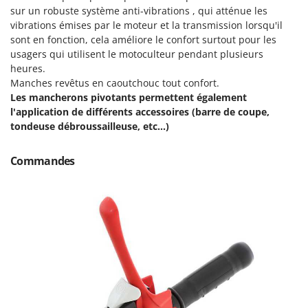
Stiga
sur un robuste système anti-vibrations , qui atténue les
vibrations émises par le moteur et la transmission lorsqu'il
Stocker
sont en fonction, cela améliore le confort surtout pour les
Sunseeker
usagers qui utilisent le motoculteur pendant plusieurs
heures.
T
Manches revêtus en caoutchouc tout confort.
Tecla
Les mancherons pivotants permettent également
TecnoGen
l'application de différents accessoires (barre de coupe,
tondeuse débroussailleuse, etc...)
Tellarini Pompe
Telwin
Commandes
Tenco
Tineco
Titania
Tornado
Tre Spade
Trev - Abrek - TecnoVIR
Trotec