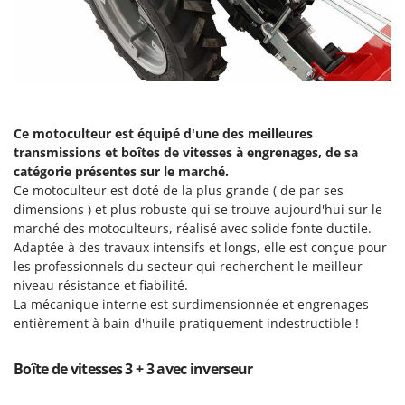
N
New O.M.R.A.
Nilfisk
Ninja
Novatec
Novital
Ce motoculteur est équipé d'une des meilleures
NuAir
transmissions et boîtes de vitesses à engrenages, de sa
catégorie présentes sur le marché.
NuovaFac
Ce motoculteur est doté de la plus grande ( de par ses
dimensions ) et plus robuste qui se trouve aujourd'hui sur le
O
Officine Savioli
marché des motoculteurs, réalisé avec solide fonte ductile.
Adaptée à des travaux intensifs et longs, elle est conçue pour
Oliviero
les professionnels du secteur qui recherchent le meilleur
Olix
niveau résistance et fiabilité.
La mécanique interne est surdimensionnée et engrenages
OMA
entièrement à bain d'huile pratiquement indestructible !
Omas
Ompagrill
Boîte de vitesses 3 + 3 avec inverseur
Ooni