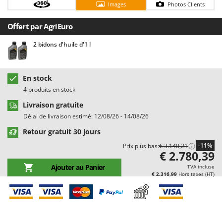
Images
Photos Clients
Chaudrons électriques pour polenta
Barbieri
Cisailles à gazon à batterie
Batavia
Offert par AgriEuro
Cisailles taille-haies manuelles
Benassi
2 bidons d'huile d'1 l
Climatiseurs
Beper
Compresseurs d'air électriques
Berkel
En stock
Compresseurs pour la récolte des olives et la taille
Bernardi
4 produits en stock
Coupe-bordures - Trimmers
Bertolini Pumps
Livraison gratuite
Coupe-branches
Besser Vacuum
Délai de livraison estimé: 12/08/26 - 14/08/26
Couveuses à œufs
Bestway
Retour gratuit 30 jours
Cultivateurs Tiller à ressorts - Extirpateurs
Beta tools
-11%
Prix plus bas:
€ 3.140,21
€ 2.780,39
Bissell
D
Ajouter au Panier
TVA incluse
Débroussailleuses
Black & Decker
€ 2.316,99
Hors taxes (HT)
Décompacteurs agricoles
BlackStone
Découpeurs plasma
Blue Bird
Déplaqueuses de gazon
Bomet