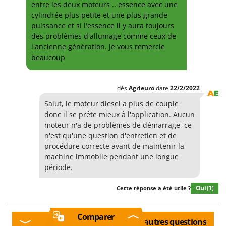
entre les deux moteurs .. essence avec une
cylindrée plus petite et une plus grande
puissance et si l'essence il y aura toujours
des problèmes d'allumage comme ceux de
l'ancienne génération. Je vous remercie
beaucoup
dès
Agrieuro
date
22/2/2022
Salut, le moteur diesel a plus de couple
donc il se prête mieux à l'application. Aucun
moteur n'a de problèmes de démarrage, ce
n'est qu'une question d'entretien et de
procédure correcte avant de maintenir la
machine immobile pendant une longue
période.
Oui
(1)
Cette réponse a été utile ?
Comparer
Afficher d'autres questions