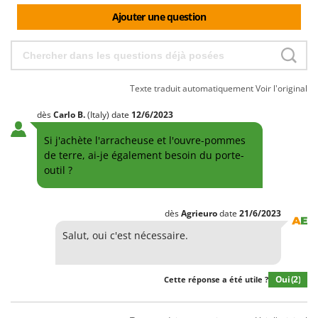
Ajouter une question
Texte traduit automatiquement
Voir l'original
dès
Carlo
B.
(Italy)
date
12/6/2023
Si j'achète l'arracheuse et l'ouvre-pommes
de terre, ai-je également besoin du porte-
outil ?
dès
Agrieuro
date
21/6/2023
Salut, oui c'est nécessaire.
Oui
(2)
Cette réponse a été utile ?