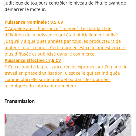
N
judicieux de toujours contrôler le niveau de l'huile avant de
New O.M.R.A.
démarrer le moteur.
Nilfisk
Ninja
Puissance Nominale : 9,5 CV
* Appelée aussi Puissance "Insérée". Le standard de
Novatec
définition de la puissance qui était officiellement utilisé
Novital
jusqu'il y a quelques années par tous les producteurs de
moteurs plus connus. Cette donnée est celle qui est encore
NuAir
plus diffusée et publicisé dans le commerce.
NuovaFac
Puissance Effective : 7,5 CV
* Correspond à la puissance réelle exprimée sur l'organe de
O
travail en phase d'utilisation. C'est celle qui est indiquée
Officine Savioli
comme officielle sur le manuel ou dans les données
Oliviero
techniques du fabricant du moteur.
Olix
Transmission
OMA
Omas
Ompagrill
Ooni