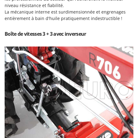
Resto Italia
niveau résistance et fiabilité.
La mécanique interne est surdimensionnée et engrenages
Ribimex
entièrement à bain d'huile pratiquement indestructible !
Ripartrak
Ritter
Boîte de vitesses 3 + 3 avec inverseur
River Systems
Robomow
Rossofuoco
Rover Pompe
Royal Food
Ryobi
S
S.T.P.
Santos
Sbaraglia
Schnitzer