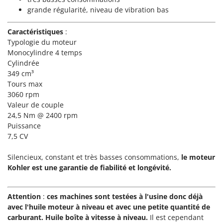
Master
grande régularité, niveau de vibration bas
Mastercook
Caractéristiques
:
Masterpro
Typologie du moteur
McCulloch
Monocylindre 4 temps
Cylindrée
MCH
349 cm³
Michelin
Tours max
3060 rpm
Mille
Valeur de couple
Minox
24,5 Nm @ 2400 rpm
Mockmill
Puissance
7,5 CV
More than chef
MOSA
Silencieux, constant et très basses consommations,
le moteur
Kohler est une garantie de fiabilité et longévité.
MOVA
Mowox
Attention
:
ces machines sont testées à l'usine donc déjà
MTD
avec l'huile moteur à niveau et avec une petite quantité de
carburant. Huile boîte à vitesse à niveau.
Il est cependant