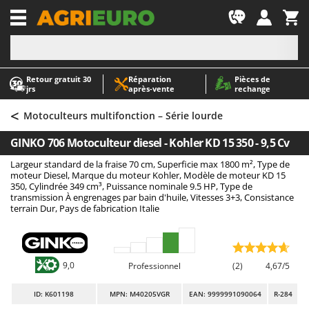
-1
Retour gratuit 30
Réparation
Pièces de
A
A
jrs
après‑vente
rechange
Abris de jardin
ABAC
<
Accessoires pour tracteurs tondeuses autoportés
AgriEuro Premium
Motoculteurs multifonction – Série lourde
Aérateurs Scarificateurs pour gazon
AgriEuro TOP-LINE
GINKO 706 Motoculteur diesel - Kohler KD 15 350 - 9,5 Cv
Arracheuses de pommes de terre pour tracteur
AGT
Largeur standard de la fraise 70 cm, Superficie max 1800 m², Type de
Aspirateurs - Balais Électriques
Aima
moteur Diesel, Marque du moteur Kohler, Modèle de moteur KD 15
350, Cylindrée 349 cm³, Puissance nominale 9.5 HP, Type de
Aspirateurs à cendres
Airmec
transmission À engrenages par bain d'huile, Vitesses 3+3, Consistance
terrain Dur, Pays de fabrication Italie
Aspirateurs à feuilles sur roues
AL-KO
Aspirateurs de piscine
ALA 2000
Aspirateurs Multifonctions
Alce
9,0
Professionnel
(2)
4,67/5
Atomiseurs agricoles pour tracteurs
Alpina
ID
: K601198
MPN: M40205VGR
EAN: 9999991090064
R-284
Atomiseurs pour traitements
Ama