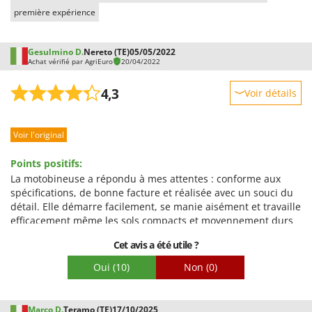
première expérience
Gesulmino D.
Nereto (TE)
05/05/2022
Achat vérifié par AgriEuro
20/04/2022
4,3
Voir détails
Robustesse
Voir l'original
Prestations
Facilité d'utilisation
Points positifs:
Qualité / Prix
La motobineuse a répondu à mes attentes : conforme aux
spécifications, de bonne facture et réalisée avec un souci du
Facilité de montage
détail. Elle démarre facilement, se manie aisément et travaille
Emballage
efficacement même les sols compacts et moyennement durs
(sur sol très dur, elle a tendance à déraper). Les changements
Cet avis a été utile ?
de direction sont un peu lents, car il faut utiliser à la fois la
prise de force et l'inverseur. La fraise fournie est excellente ;
Oui
(10)
Non
(0)
en première vitesse et à mi-régime, elle émiette très bien le
sol.
Points négatifs:
Marco D.
Teramo (TE)
17/10/2025