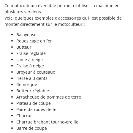
Pulvérisateurs
GRIFO
Ce motoculteur réversible permet d’utiliser la machine en
Pulvérisateurs portés
plusieurs versions.
GVS
Voici quelques exemples d’accessoires qu’il est possible de
GYS
R
monter directement sur le motoculteur :
Rafraîchisseurs d'air par évaporation
Balayeuse
H
Rampes de chargement en aluminium
Hailo
Roues cage en fer
Râpes à fromage électriques
Butteur
Helvi
Fraise réglable
Râteaux pour tracteur
Henx
Lame à neige
Remplisseuses
Fraise à neige
HiKOKI
Broyeur à couteaux
Robots nettoyeurs de piscine
Honda
Herse à 3 dents
Robots Tondeuses
Remorque
I
Rogneuses de souches
Butteur réglable
Idromatic
Arracheuse de pommes de terre
Rouleaux pour tracteur
Il-Tec
Plateau de coupe
Paire de roues de fer
Imperia
S
Charrue
Scies à os
Infaco
Charrue brabant tourne-oreille
Scies à Ruban
Barre de coupe
Intec