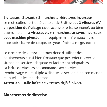
Seven Italy
Shark
Silky
6 vitesses : 3 avant + 3 marches arrière avec inverseur
Le motoculteur est doté au total de 6 vitesses :
3 vitesses AV
Simatech
en position de fraisage
(avec accessoire fraise monté, ou bien
Sirman
butteur, etc...).
3 vitesses AV+ 3 marches AR (avec inverseur)
avec machine pivotée
pour équipements frontaux (avec
Skil
accessoire barre de coupe, broyeur, fraise à neige, etc...)
Smartwood
Smeg
Le nombre de vitesses permet donc d'utiliser des
équipements aussi bien frontaux que postérieurs avec la
Snapper
vitesse de service adéquate et facilement adaptables.
Solidur
La boîte de vitesses se commande avec levier .
L'embrayage est multiple 4 disques à sec, doté de commande
Spice Electronics
manuel sur les mancherons.
Spiralmac
Attention : Huile boîte de vitesses déjà à niveau.
Spring Protezione
Mancherons de direction
Spyro
Stanley