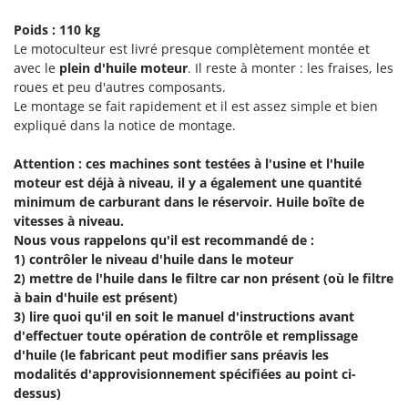
Machines pour la transformation des fruits
Famur
Poids : 110 kg
Machines sous vide
FARMER
Le motoculteur est livré presque complètement montée et
Motobineuses
avec le
plein d'huile moteur
. Il reste à monter : les fraises, les
FBC
roues et peu d'autres composants.
Motoculteurs
Ferrari Group
Le montage se fait rapidement et il est assez simple et bien
Motofaucheuses
Ferroni
expliqué dans la notice de montage.
Motopompes pour irrigation
Ferrua
Attention : ces machines sont testées à l'usine et l'huile
Moulins à céréales électriques
FIAC
moteur est déjà à niveau, il y a également une quantité
Moulins à farine
minimum de carburant dans le réservoir. Huile boîte de
FIEM
vitesses à niveau.
Fimar
N
Nous vous rappelons qu'il est recommandé de :
Nettoyeurs et Balais à vapeur
1) contrôler le niveau d'huile dans le moteur
FINI
Nettoyeurs haute pression
2) mettre de l'huile dans le filtre car non présent (où le filtre
Fiorentini
à bain d'huile est présent)
Nettoyeurs tapis, moquettes et tapisseries
Fiskars
3) lire quoi qu'il en soit le manuel d'instructions avant
d'effectuer toute opération de contrôle et remplissage
Flymo
P
d'huile (le fabricant peut modifier sans préavis les
Peignes vibreurs et Secoueurs à olives
Fontana Forni
modalités d'approvisionnement spécifiées au point ci-
Pelles rétros pour tracteur
dessus)
Forest Master