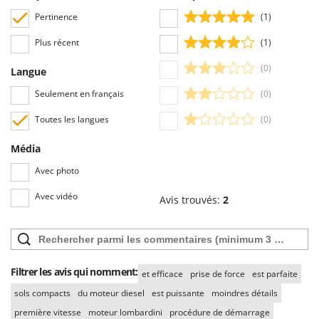
Manche réglable latéralement
oui
expressions ou mots inappropriés, ou qui ne respectent pas le traitement
Pertinence
(1)
des données personnelles.
Mancherons réversibles
oui
Plus récent
(1)
Tous les commentaires, qu’ils soient positifs ou négatifs, peuvent être
consultés rapidement par nos visiteurs, grâce également aux filtres qui
Poignée souple en caoutchouc
Oui
(0)
Langue
permettent une sélection rapide, comme par exemple celui permettant de
Manche(s) repliable(s)/démontable(s)
Oui
choisir entre avis positifs et négatifs.
Seulement en français
(0)
Toutes les langues
(0)
Média
Avec photo
Avec vidéo
Avis trouvés:
2
Filtrer les avis qui nomment:
et efficace
prise de force
est parfaite
sols compacts
du moteur diesel
est puissante
moindres détails
première vitesse
moteur lombardini
procédure de démarrage