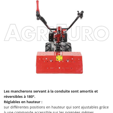
Stiga
Stocker
Sunseeker
T
Tecla
TecnoGen
Tellarini Pompe
Telwin
Tenco
Tineco
Titania
Tornado
Les mancherons servant à la conduite sont amortis et
Tre Spade
réversibles à 180°.
Trev - Abrek - TecnoVIR
Réglables en hauteur :
sur différentes positions en hauteur qui sont ajustables grâce
Trotec
à une commande accessible sur les poignées mêmes.