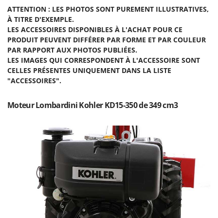
Scies alternatives à batterie
Intex
ATTENTION
: LES PHOTOS SONT PUREMENT ILLUSTRATIVES,
Scies de jardin télescopiques
À TITRE D'EXEMPLE.
Italyco
LES ACCESSOIRES DISPONIBLES À L'ACHAT POUR CE
Sécateurs électriques à batterie
ITM
PRODUIT PEUVENT DIFFÉRER PAR FORME ET PAR
COULEUR
Sécateurs et Échenilloirs manuels
PAR RAPPORT AUX PHOTOS PUBLIÉES.
J
LES IMAGES QUI CORRESPONDENT À L'ACCESSOIRE SONT
Sécateurs pneumatiques
JOLLY ITALIA
CELLES PRÉSENTES UNIQUEMENT DANS LA LISTE
Semoirs et Épandeurs d'engrais
"ACCESSOIRES".
K
Socs pour tracteur
KAAZ
Souffleurs aspirateurs pour Feuilles
Moteur Lombardini Kohler KD15-350 de 349 cm3
Karcher
Soufreuses - Poudreuses à dos
Kasco
Soufreuses - Poudreuses pour tracteur
Kemper
Keter
T
Taille-haies
KitchenAid
Taille-haies à bras pour tracteur
Komo
Tarières
L
Tondeuses à Gazon
Laica