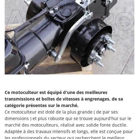
Oriental Koshin
Outdoorchef
P
Palazzetti
Palumbo Pavi
Partisani
Paterlini
Philips
Pramac
Prismafood
Ce motoculteur est équipé d'une des meilleures
transmissions et boîtes de vitesses à engrenages, de sa
R
R.G.V.
catégorie présentes sur le marché.
Ce motoculteur est doté de la plus grande ( de par ses
Rato
dimensions ) et plus robuste qui se trouve aujourd'hui sur le
Reber
marché des motoculteurs, réalisé avec solide fonte ductile.
Adaptée à des travaux intensifs et longs, elle est conçue pour
Redback
les professionnels du secteur qui recherchent le meilleur