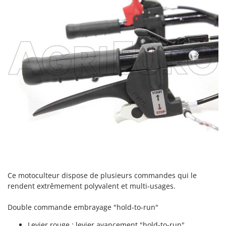
Worx
Y
Yard Force
Z
Zanon
Zephir
ZGrills
Zodiac
Zomax
Ce motoculteur dispose de plusieurs commandes qui le
rendent extrêmement polyvalent et multi-usages.
Double commande embrayage "hold-to-run"
Levier rouge : levier avancement "hold-to-run"