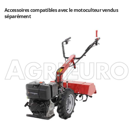
Perches Élagueuses
Francini
Accessoires compatibles avec le motoculteur vendus
Pétrins à Spirale
séparément
G
Piscines
G3 Ferrari
Planteuses de pommes de terre pour tracteur
Gardena
Plateaux de coupe pour tracteur
Garofalo
Plumeuses
GeoTech
Pompes d'irrigation à tracteur
GeoTech Pro
Pompes de transfert
Gierre
Pompes immergées électriques
Ginko - MGM
Postes à souder
Gipeco
Poussoirs à saucisse
Girmi
Power Stations - Batteries - Centrales électriques portables
GRAEF
Presses à pellets
Gre
Pressoirs à fruits
GreenBay
Pressoirs à Raisin
Greenworks