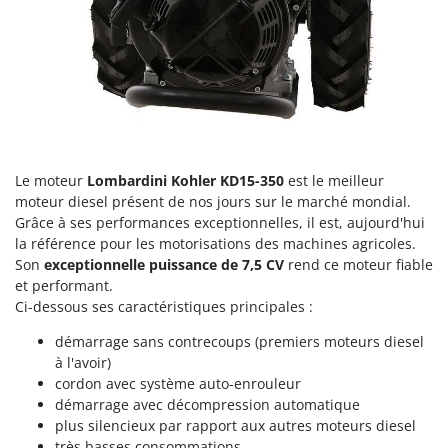
Tondeuses autoportées
Lampacrescia - MGM
Tondeuses débroussailleuses thermiques
Landxcape
Trancheuses
LAR Casalinghi
Trancheuses de sol
Lavor
Transpalettes
Linea VZ
Treuils de débardage
Lisam
Le moteur
Lombardini
Kohler KD15-350
est le meilleur
Tronçonneuses
Lotusgrill
moteur diesel présent de nos jours sur le marché mondial.
Grâce à ses performances exceptionnelles, il est, aujourd'hui
V
M
Vêtements de Sécurité
la référence pour les motorisations des machines agricoles.
M.A.I.BO.
Son
exceptionnelle puissance de 7,5 CV
rend ce moteur fiable
Vibroculteurs à tracteur
Macom
et performant.
Ci-dessous ses caractéristiques principales :
Macte Ovens
Makita
démarrage sans contrecoups (premiers moteurs diesel
à l'avoir)
MAMMAMIA
cordon avec système auto-enrouleur
Marcato
démarrage avec décompression automatique
plus silencieux par rapport aux autres moteurs diesel
Marina Systems
très basses consommations