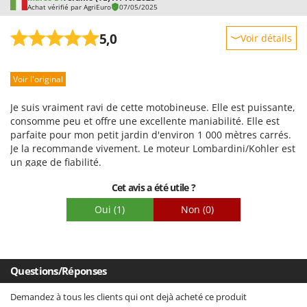
Achat vérifié par AgriEuro
07/05/2025
Le manuel d'utilisation est difficile à lire, car il est structuré
pour différents types de motobineuses et rédigé dans
5,0
Voir détails
différentes langues. De plus, la procédure de démarrage du
moteur diesel n'y est pas correctement décrite. Après une
Robustesse
première tentative infructueuse, j'ai découvert mes erreurs
en ligne. Un manuel spécifique à la motobineuse que j'ai
Voir l'original
Prestations
achetée serait appréciable.
Facilité d'utilisation
Je suis vraiment ravi de cette motobineuse. Elle est puissante,
Qualité / Prix
consomme peu et offre une excellente maniabilité. Elle est
parfaite pour mon petit jardin d'environ 1 000 mètres carrés.
Facilité de montage
Je la recommande vivement. Le moteur Lombardini/Kohler est
Emballage
un gage de fiabilité.
Cet avis a été utile ?
Oui
(1)
Non
(0)
Questions/Réponses
Demandez à tous les clients qui ont dejà acheté ce produit