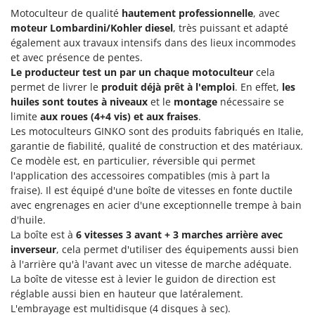
Groupes électrogènes
Motoculteur de qualité
hautement professionnelle
, avec
E
moteur Lombardini/Kohler diesel
, très puissant et adapté
Gyrobroyeurs à lame pour tracteur
EcoFlow
également aux travaux intensifs dans des lieux incommodes
Edilmark
et avec présence de pentes.
H
Haches - Cognées et Hachettes
Le producteur test un par un chaque motoculteur
cela
Effeuno
permet de livrer le
produit déjà prêt à l'emploi
. En effet,
les
Hachoirs à viande
Einhell
huiles sont toutes à niveaux
et le
montage
nécessaire se
Herses à Dents
Elegen
limite
aux roues (4+4 vis) et aux fraises
.
Les motoculteurs GINKO sont des produits fabriqués en Italie,
Herses Rotatives
Energy Gruppi
garantie de fiabilité, qualité de construction et des matériaux.
Enotecnica Pillan
Ce modèle est, en particulier, réversible qui permet
L
Lames à neige
l'application des accessoires compatibles (mis à part la
Eschenfelder
fraise). Il est équipé d'une boîte de vitesses en fonte ductile
Lames niveleuses pour tracteur
EuroMech
avec engrenages en acier d'une exceptionnelle trempe à bain
Lave-vitres
d'huile.
Eurosystems
La boîte est à
6 vitesses 3 avant + 3 marches arrière avec
Lieuses électriques pour vignes
inverseur
, cela permet d'utiliser des équipements aussi bien
F
FAC
à l'arrière qu'à l'avant avec un vitesse de marche adéquate.
M
Machines à pâtes
La boîte de vitesse est à levier le guidon de direction est
Fama Industrie
réglable aussi bien en hauteur que latéralement.
Machines de nettoyage pour panneaux photovoltaïques et surfaces vitrées
Famag
L'embrayage est multidisque (4 disques à sec).