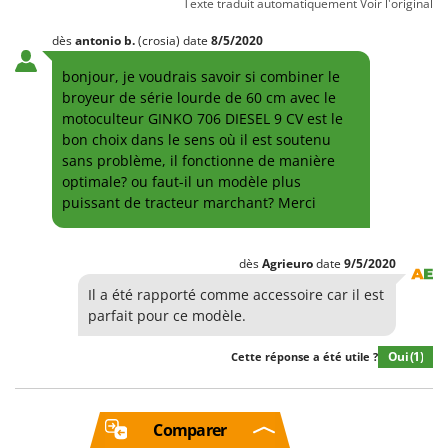
Texte traduit automatiquement
Voir l'original
dès
antonio
b.
(crosia)
date
8/5/2020
bonjour, je voudrais savoir si combiner le
broyeur de série lourde de 60 cm avec le
motoculteur GINKO 706 DIESEL 9 CV est le
bon choix dans le sens où il est soutenu
sans problème, il fonctionne de manière
optimale? ou faut-il un modèle plus
puissant de tracteur marchant? Merci
dès
Agrieuro
date
9/5/2020
Il a été rapporté comme accessoire car il est
parfait pour ce modèle.
Oui
(1)
Cette réponse a été utile ?
Comparer