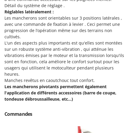
Troy-Bilt
Détail du système de réglage .
Réglables latéralement :
U
Les mancherons sont orientables sur 3 positions latérales ,
Udor
avec une commande de fixation à levier . Ceci permet une
Unger
progression de l’opération même sur des terrains non
cultivés.
V
L'un des aspects plus importants est qu'elles sont montées
Verdemax
sur un robuste système anti-vibration , qui atténue les
vibrations émises par le moteur et la transmission lorsqu'ils
Vesco
sont en fonction, cela améliore le confort surtout pour les
Volpi
usagers qui utilisent le motoculteur pendant plusieurs
heures.
W
Manches revêtus en caoutchouc tout confort.
Waldner
Les mancherons pivotants permettent également
Weber
l'application de différents accessoires (barre de coupe,
tondeuse débroussailleuse, etc...)
WIDU
Wiper EcoRobot
Commandes
Wolf Garten
Wortex