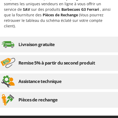
Groupes électrogènes
sommes les uniques vendeurs en ligne à vous offrir un
E
service de
SAV
sur des produits
Barbecues G3 Ferrari
, ainsi
Gyrobroyeurs à lame pour tracteur
EcoFlow
que la fourniture des
Pièces de Rechange
(Vous pourrez
Edilmark
retrouver le tableau du schéma éclaté sur votre compte
H
client).
Haches - Cognées et Hachettes
Effeuno
Hachoirs à viande
Einhell
Herses à Dents
Elegen
Livraison gratuite
Herses Rotatives
Energy Gruppi
Enotecnica Pillan
L
Remise 5% à partir du second produit
Lames à neige
Eschenfelder
Lames niveleuses pour tracteur
EuroMech
Assistance technique
Lave-vitres
Eurosystems
Lieuses électriques pour vignes
F
FAC
Pièces de rechange
M
Machines à pâtes
Fama Industrie
Machines de nettoyage pour panneaux photovoltaïques et surfaces vitrées
Famag