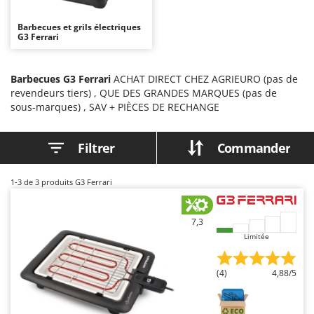
Autolaveuses
Ambrogio Robot
Barbecues et grils électriques
Autres produits
Annovi Reverberi
G3 Ferrari
ANTHBOT
B
Balayeuses
Archman
Barbecues G3 Ferrari
ACHAT DIRECT CHEZ AGRIEURO (pas de
revendeurs tiers) , QUE DES GRANDES MARQUES (pas de
Bancs de scie pour le bois - Scies à bûches
Arco
sous-marques) , SAV + PIÈCES DE RECHANGE
Barbecues
Ardes
Bennes pour tracteur
Argo
Filtrer
Commander
Brosses pour sols extérieurs
Ariete
Brouettes à moteur
Artus
1-3
de 3 produits G3 Ferrari
Broyeurs à axe horizontal pour tracteur
Attila
Broyeurs de branches et végétaux
Ausonia
7,3
Limitée
Butteurs pour tracteur
Awelco
C
B
(4)
4,88/5
Chargeurs de batterie - Démarreurs
Baesso
Charrues pour tracteur
Bahco