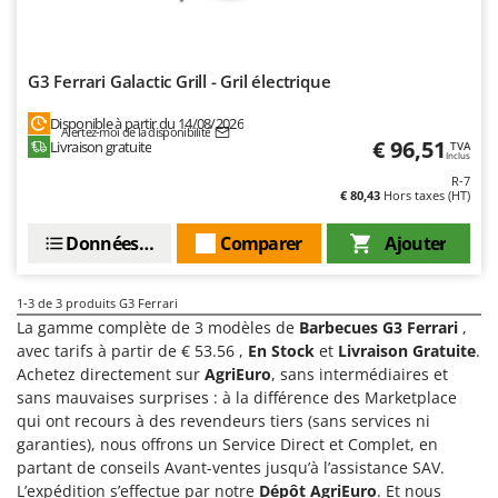
Comet
F
Fendeuses à bois
Cresco
Filets pour la Récolte des olives
G3 Ferrari Galactic Grill - Gril électrique
Cruccolini
Filtres pour vin et huile
CTEK
Disponible à partir du 14/08/2026
Alertez-moi de la disponibilité
€ 96,51
Floconneuses
Livraison gratuite
TVA
Inclus
D
Fouloirs - Égrappoirs
R-7
Dal Degan
€ 80,43
Hors taxes (HT)
Fourches pour tracteur
DCG
Données techniques
Comparer
Ajouter
Fours d'extérieur - intérieur pour pizza et cuisine
Deca
Fours électriques
DeWalt
1-3
de 3 produits G3 Ferrari
Fraises à neige
Di Martino
La gamme complète de 3 modèles de
Barbecues G3 Ferrari
,
Fraises rotatives pour tracteur
Diavola Pro
avec tarifs à partir de € 53.56 ,
En Stock
et
Livraison Gratuite
.
Achetez directement sur
AgriEuro
, sans intermédiaires et
Friteuses sans huile
Diesse
sans mauvaises surprises : à la différence des Marketplace
Docma
qui ont recours à des revendeurs tiers (sans services ni
G
Générateurs d'air chaud
garanties), nous offrons un Service Direct et Complet, en
Dominion
partant de conseils Avant-ventes jusqu’à l’assistance SAV.
Godets à terre basculants pour tracteur
Dreame
L’expédition s’effectue par notre
Dépôt AgriEuro
. Et nous