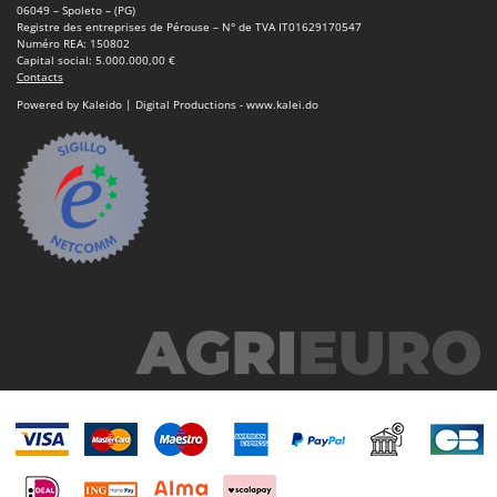
Master
06049 – Spoleto – (PG)
Registre des entreprises de Pérouse – N° de TVA IT01629170547
Mastercook
Numéro REA: 150802
Capital social: 5.000.000,00 €
Masterpro
Contacts
Powered by Kaleido | Digital Productions - www.kalei.do
McCulloch
MCH
Michelin
Mille
Minox
Mockmill
More than chef
MOSA
MOVA
Mowox
MTD