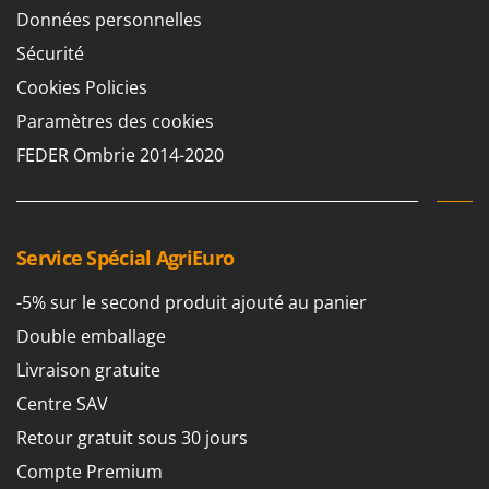
Perches Élagueuses
Données personnelles
Francini
Pétrins à Spirale
Sécurité
G
Piscines
G3 Ferrari
Cookies Policies
Planteuses de pommes de terre pour tracteur
Gardena
Paramètres des cookies
Plateaux de coupe pour tracteur
Garofalo
FEDER Ombrie 2014-2020
Plumeuses
GeoTech
Pompes d'irrigation à tracteur
GeoTech Pro
Pompes de transfert
Gierre
Service Spécial AgriEuro
Pompes immergées électriques
Ginko - MGM
Postes à souder
-5% sur le second produit ajouté au panier
Gipeco
Poussoirs à saucisse
Double emballage
Girmi
Power Stations - Batteries - Centrales électriques portables
Livraison gratuite
GRAEF
Presses à pellets
Centre SAV
Gre
Pressoirs à fruits
Retour gratuit sous 30 jours
GreenBay
Pressoirs à Raisin
Compte Premium
Greenworks