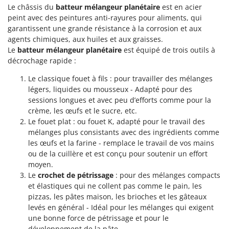
Pulvérisateurs
Le châssis du
batteur mélangeur planétaire
est en acier
GRIFO
peint avec des peintures anti-rayures pour aliments, qui
Pulvérisateurs portés
GVS
garantissent une grande résistance à la corrosion et aux
GYS
agents chimiques, aux huiles et aux graisses.
R
Rafraîchisseurs d'air par évaporation
Le
batteur mélangeur planétaire
est équipé de trois outils à
décrochage rapide :
H
Rampes de chargement en aluminium
Hailo
Le classique fouet à fils : pour travailler des mélanges
Râpes à fromage électriques
Helvi
légers, liquides ou mousseux - Adapté pour des
Râteaux pour tracteur
Henx
sessions longues et avec peu d’efforts comme pour la
Remplisseuses
crème, les œufs et le sucre, etc.
HiKOKI
Le fouet plat : ou fouet K, adapté pour le travail des
Robots nettoyeurs de piscine
Honda
mélanges plus consistants avec des ingrédients comme
Robots Tondeuses
les œufs et la farine - remplace le travail de vos mains
I
ou de la cuillère et est conçu pour soutenir un effort
Rogneuses de souches
Idromatic
moyen.
Rouleaux pour tracteur
Il-Tec
Le
crochet de pétrissage
: pour des mélanges compacts
et élastiques qui ne collent pas comme le pain, les
Imperia
S
pizzas, les pâtes maison, les brioches et les gâteaux
Scies à os
Infaco
levés en général - Idéal pour les mélanges qui exigent
Scies à Ruban
une bonne force de pétrissage et pour le
Intec
développement de la pâte.