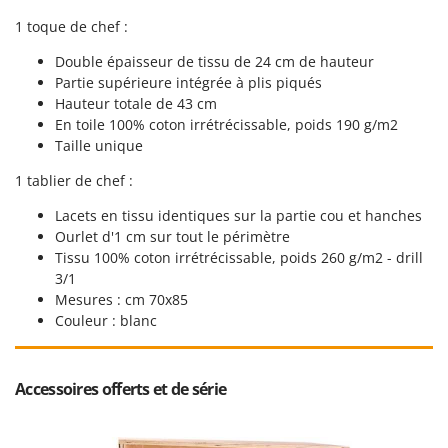
Resto Italia
1 toque de chef :
Ribimex
Double épaisseur de tissu de 24 cm de hauteur
Ripartrak
Partie supérieure intégrée à plis piqués
Ritter
Hauteur totale de 43 cm
En toile 100% coton irrétrécissable, poids 190 g/m2
River Systems
Taille unique
Robomow
1 tablier de chef :
Rossofuoco
Lacets en tissu identiques sur la partie cou et hanches
Rover Pompe
Ourlet d'1 cm sur tout le périmètre
Royal Food
Tissu 100% coton irrétrécissable, poids 260 g/m2 - drill
3/1
Ryobi
Mesures : cm 70x85
Couleur : blanc
S
S.T.P.
Santos
Accessoires offerts et de série
Sbaraglia
Schnitzer