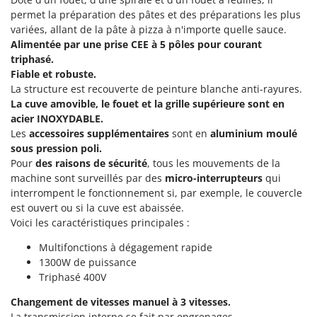
Machines pour la transformation des fruits
Famur
permet la préparation des pâtes et des préparations les plus
Machines sous vide
variées, allant de la pâte à pizza à n'importe quelle sauce.
FARMER
Alimentée par une prise CEE à 5 pôles pour courant
Motobineuses
FBC
triphasé.
Motoculteurs
Fiable et robuste.
Ferrari Group
La structure est recouverte de peinture blanche anti-rayures.
Motofaucheuses
Ferroni
La cuve amovible, le fouet et la grille supérieure sont en
Motopompes pour irrigation
Ferrua
acier INOXYDABLE.
Moulins à céréales électriques
Les
accessoires supplémentaires
sont en
aluminium moulé
FIAC
sous pression poli.
Moulins à farine
FIEM
Pour
des raisons de sécurité
, tous les mouvements de la
machine sont surveillés par des
micro-interrupteurs
qui
Fimar
N
interrompent le fonctionnement si, par exemple, le couvercle
Nettoyeurs et Balais à vapeur
FINI
est ouvert ou si la cuve est abaissée.
Nettoyeurs haute pression
Voici les caractéristiques principales :
Fiorentini
Nettoyeurs tapis, moquettes et tapisseries
Fiskars
Multifonctions à dégagement rapide
1300W de puissance
Flymo
P
Triphasé 400V
Peignes vibreurs et Secoueurs à olives
Fontana Forni
Pelles rétros pour tracteur
Changement de vitesses manuel à 3 vitesses.
Forest Master
La transmission interne se fait par engrenages.