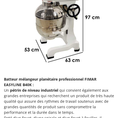
Groupes électrogènes
E
Gyrobroyeurs à lame pour tracteur
EcoFlow
Edilmark
H
Haches - Cognées et Hachettes
Effeuno
Hachoirs à viande
Einhell
Herses à Dents
Elegen
Herses Rotatives
Energy Gruppi
Enotecnica Pillan
L
Lames à neige
Eschenfelder
Lames niveleuses pour tracteur
EuroMech
Batteur mélangeur planétaire professionnel FIMAR
Lave-vitres
Eurosystems
EASYLINE B40K :
Lieuses électriques pour vignes
Un
pétrin de niveau industriel
qui convient également aux
F
grandes entreprises qui recherchent un produit de très haute
FAC
M
qualité qui assure des rythmes de travail soutenus avec de
Machines à pâtes
Fama Industrie
grandes quantités de produit sans compromettre la
Machines de nettoyage pour panneaux photovoltaïques et surfaces vitrées
performance et la durée dans le temps.
Famag
Doté d'un fouet, d'une spirale et d'un fouet à feuilles, il