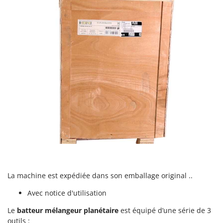
Seven Italy
Shark
Silky
Simatech
Sirman
Skil
Smartwood
Smeg
Snapper
Solidur
Spice Electronics
Spiralmac
La machine est expédiée dans son emballage original ..
Spring Protezione
Avec notice d'utilisation
Spyro
Le
batteur mélangeur planétaire
est équipé d’une série de 3
Stanley
outils :