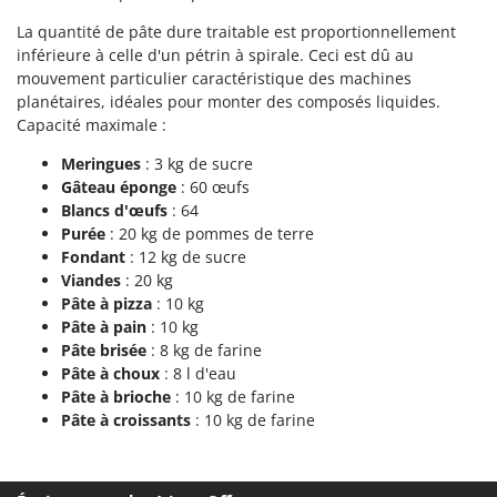
N
New O.M.R.A.
La quantité de pâte dure traitable est proportionnellement
Nilfisk
inférieure à celle d'un pétrin à spirale. Ceci est dû au
mouvement particulier caractéristique des machines
Ninja
planétaires, idéales pour monter des composés liquides.
Novatec
Capacité maximale :
Novital
Meringues
: 3 kg de sucre
NuAir
Gâteau éponge
: 60 œufs
Blancs d'œufs
: 64
NuovaFac
Purée
: 20 kg de pommes de terre
Fondant
: 12 kg de sucre
O
Officine Savioli
Viandes
: 20 kg
Pâte à pizza
: 10 kg
Oliviero
Pâte à pain
: 10 kg
Olix
Pâte brisée
: 8 kg de farine
Pâte à choux
: 8 l d'eau
OMA
Pâte à brioche
: 10 kg de farine
Omas
Pâte à croissants
: 10 kg de farine
Ompagrill
Ooni