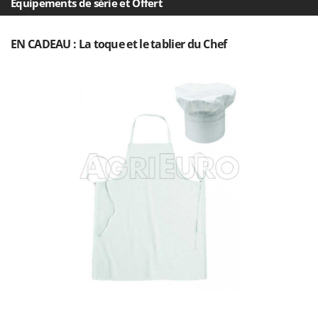
Équipements de série et Offert
Oriental Koshin
Outdoorchef
EN CADEAU : La toque et le tablier du Chef
P
Palazzetti
Palumbo Pavi
Partisani
Paterlini
Philips
Pramac
Prismafood
R
R.G.V.
Rato
Reber
Redback