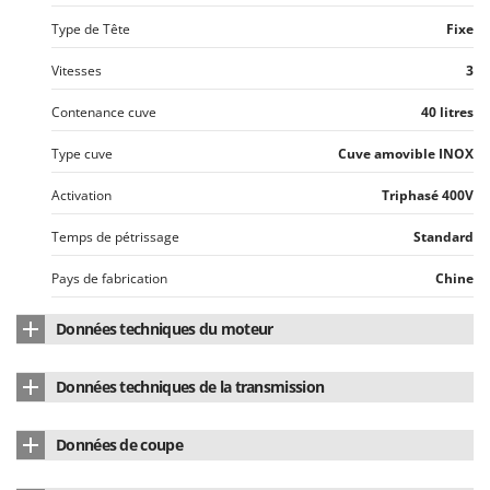
Troy-Bilt
Type de Tête
Fixe
U
Vitesses
3
Udor
Unger
Contenance cuve
40 litres
Type cuve
Cuve amovible INOX
V
Verdemax
Activation
Triphasé 400V
Vesco
Volpi
Temps de pétrissage
Standard
Pays de fabrication
Chine
W
Waldner
Données techniques du moteur
Weber
WIDU
Type de moteur
Électrique à induction
Données techniques de la transmission
Wiper EcoRobot
Puissance nominale
1.7 HP
Type de transmission
À engrenages
Wolf Garten
Données de coupe
Puissance nominale (watt)
1300 W
Wortex
Recommandé pour
Brioches