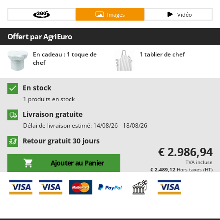
Chaudrons électriques pour polenta
Barbieri
Images
Vidéo
Cisailles à gazon à batterie
Batavia
Cisailles taille-haies manuelles
Offert par AgriEuro
Benassi
Climatiseurs
Beper
En cadeau : 1 toque de
1 tablier de chef
chef
Compresseurs d'air électriques
Berkel
Compresseurs pour la récolte des olives et la taille
Bernardi
En stock
Coupe-bordures - Trimmers
Bertolini Pumps
1 produits en stock
Coupe-branches
Besser Vacuum
Livraison gratuite
Couveuses à œufs
Bestway
Délai de livraison estimé: 14/08/26 - 18/08/26
Cultivateurs Tiller à ressorts - Extirpateurs
Beta tools
Retour gratuit 30 jours
€ 2.986,94
Bissell
D
Ajouter au Panier
TVA incluse
Débroussailleuses
Black & Decker
€ 2.489,12
Hors taxes (HT)
Décompacteurs agricoles
BlackStone
Découpeurs plasma
Blue Bird
Déplaqueuses de gazon
Bomet