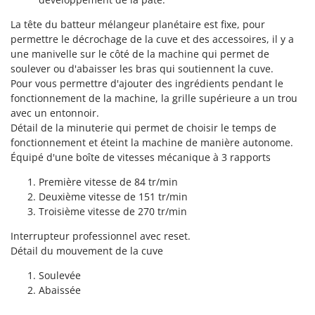
Scies alternatives à batterie
Intex
Scies de jardin télescopiques
La tête du batteur mélangeur planétaire est fixe, pour
Italyco
permettre le décrochage de la cuve et des accessoires, il y a
Sécateurs électriques à batterie
ITM
une manivelle sur le côté de la machine qui permet de
Sécateurs et Échenilloirs manuels
soulever ou d'abaisser les bras qui soutiennent la cuve.
J
Pour vous permettre d'ajouter des ingrédients pendant le
Sécateurs pneumatiques
JOLLY ITALIA
fonctionnement de la machine, la grille supérieure a un trou
Semoirs et Épandeurs d'engrais
avec un entonnoir.
K
Détail de la minuterie qui permet de choisir le temps de
Socs pour tracteur
KAAZ
fonctionnement et éteint la machine de manière autonome.
Souffleurs aspirateurs pour Feuilles
Karcher
Équipé d'une boîte de vitesses mécanique à 3 rapports
Soufreuses - Poudreuses à dos
Kasco
Première vitesse de 84 tr/min
Soufreuses - Poudreuses pour tracteur
Deuxième vitesse de 151 tr/min
Kemper
Troisième vitesse de 270 tr/min
Keter
T
Taille-haies
Interrupteur professionnel avec reset.
KitchenAid
Détail du mouvement de la cuve
Taille-haies à bras pour tracteur
Komo
Soulevée
Tarières
Abaissée
L
Tondeuses à Gazon
Laica