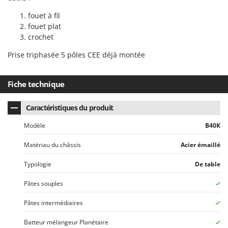
Stiga
fouet à fil
Stocker
fouet plat
Sunseeker
crochet
Prise triphasée 5 pôles CEE déjà montée
T
Tecla
TecnoGen
Fiche technique
Tellarini Pompe
Caractéristiques du produit
Telwin
Modèle
B40K
Tenco
Tineco
Matériau du châssis
Acier émaillé
Titania
Typologie
De table
Tornado
Pâtes souples
Tre Spade
Trev - Abrek - TecnoVIR
Pâtes intermédiaires
Trotec
Batteur mélangeur Planétaire