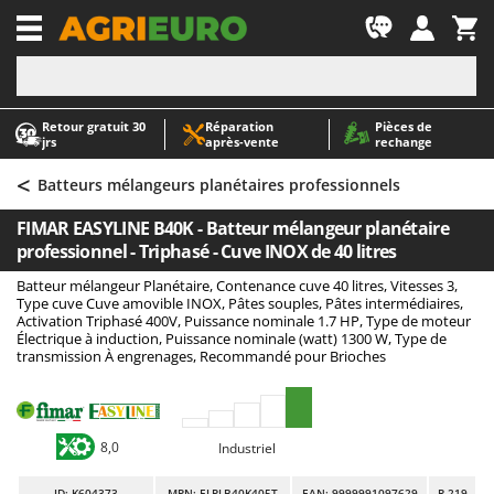
-1
Retour gratuit 30
Réparation
Pièces de
A
A
jrs
après‑vente
rechange
Abris de jardin
ABAC
<
Accessoires pour tracteurs tondeuses autoportés
AgriEuro Premium
Batteurs mélangeurs planétaires professionnels
Aérateurs Scarificateurs pour gazon
AgriEuro TOP-LINE
FIMAR EASYLINE B40K - Batteur mélangeur planétaire
Arracheuses de pommes de terre pour tracteur
AGT
professionnel - Triphasé - Cuve INOX de 40 litres
Aspirateurs - Balais Électriques
Aima
Batteur mélangeur Planétaire, Contenance cuve 40 litres, Vitesses 3,
Type cuve Cuve amovible INOX, Pâtes souples, Pâtes intermédiaires,
Aspirateurs à cendres
Airmec
Activation Triphasé 400V, Puissance nominale 1.7 HP, Type de moteur
Électrique à induction, Puissance nominale (watt) 1300 W, Type de
Aspirateurs à feuilles sur roues
AL-KO
transmission À engrenages, Recommandé pour Brioches
Aspirateurs de piscine
ALA 2000
Aspirateurs Multifonctions
Alce
Atomiseurs agricoles pour tracteurs
Alpina
8,0
Industriel
Atomiseurs pour traitements
Ama
ID
: K604373
MPN: ELPLB40K405T
EAN: 9999991097629
R-219