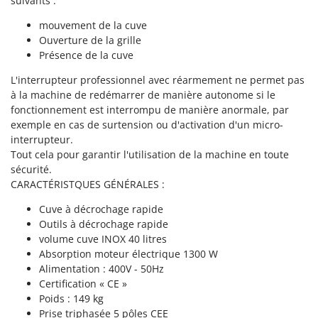
suivants :
Master
mouvement de la cuve
Mastercook
Ouverture de la grille
Masterpro
Présence de la cuve
McCulloch
L'interrupteur professionnel avec réarmement ne permet pas
MCH
à la machine de redémarrer de manière autonome si le
fonctionnement est interrompu de manière anormale, par
Michelin
exemple en cas de surtension ou d'activation d'un micro-
Mille
interrupteur.
Tout cela pour garantir l'utilisation de la machine en toute
Minox
sécurité.
Mockmill
CARACTÉRISTQUES GÉNÉRALES :
More than chef
Cuve à décrochage rapide
MOSA
Outils à décrochage rapide
volume cuve INOX 40 litres
MOVA
Absorption moteur électrique 1300 W
Mowox
Alimentation : 400V - 50Hz
Certification « CE »
MTD
Poids : 149 kg
Prise triphasée 5 pôles CEE