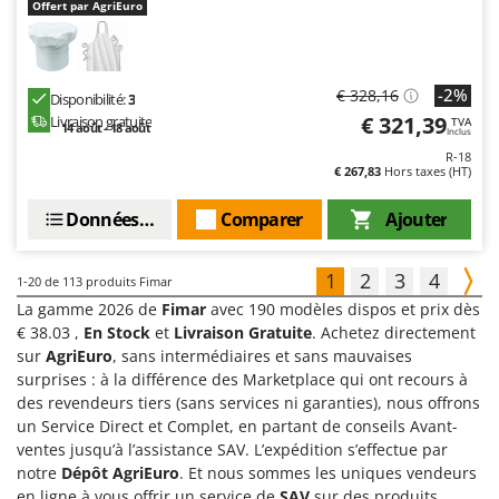
Offert par AgriEuro
-2%
€ 328,16
Disponibilité:
3
€ 321,39
Livraison gratuite
TVA
14 août - 18 août
Inclus
R-18
€ 267,83
Hors taxes (HT)
Données techniques
Comparer
Ajouter
1
2
3
4
1-20
de 113 produits Fimar
La gamme 2026 de
Fimar
avec 190 modèles dispos et prix dès
€ 38.03 ,
En Stock
et
Livraison Gratuite
. Achetez directement
sur
AgriEuro
, sans intermédiaires et sans mauvaises
surprises : à la différence des Marketplace qui ont recours à
des revendeurs tiers (sans services ni garanties), nous offrons
un Service Direct et Complet, en partant de conseils Avant-
ventes jusqu’à l’assistance SAV. L’expédition s’effectue par
notre
Dépôt AgriEuro
. Et nous sommes les uniques vendeurs
en ligne à vous offrir un service de
SAV
sur des produits