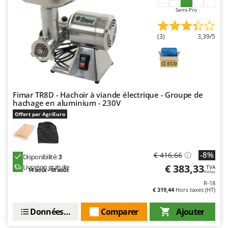
Semi-Pro
(3)
3,39/5
Fimar TR8D - Hachoir à viande électrique - Groupe de
hachage en aluminium - 230V
Offert par AgriEuro
-8%
€ 416,66
Disponibilité:
3
€ 383,33
Livraison gratuite
TVA
14 août - 18 août
Inclus
R-18
€ 319,44
Hors taxes (HT)
Données techniques
Comparer
Ajouter