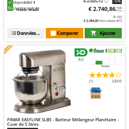
-5%
€ 2.885,12
Disponibilité:
1
€ 2.740,86
Livraison gratuite
TVA
14 août - 18 août
Inclus
R-163
€ 2.284,05
Hors taxes (HT)
Données techniques
Comparer
Ajouter
PROMO
8,0
Hobby
(1)
3,83/5
FIMAR EASYLINE SLB5 - Batteur Mélangeur Planétaire -
Cuve de 5 litres