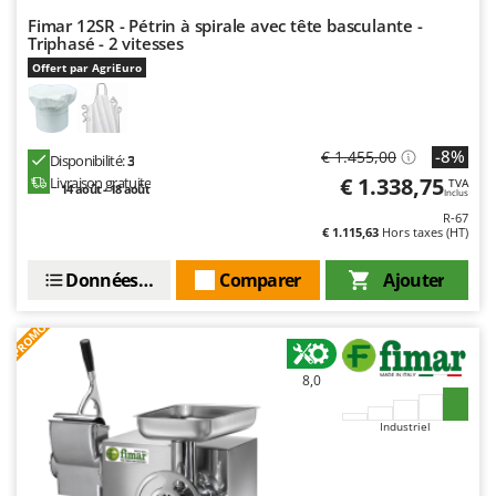
Fimar 12SR - Pétrin à spirale avec tête basculante -
Triphasé - 2 vitesses
Offert par AgriEuro
-8%
€ 1.455,00
Disponibilité:
3
€ 1.338,75
Livraison gratuite
TVA
14 août - 18 août
Inclus
R-67
€ 1.115,63
Hors taxes (HT)
Données techniques
Comparer
Ajouter
PROMO
8,0
Industriel