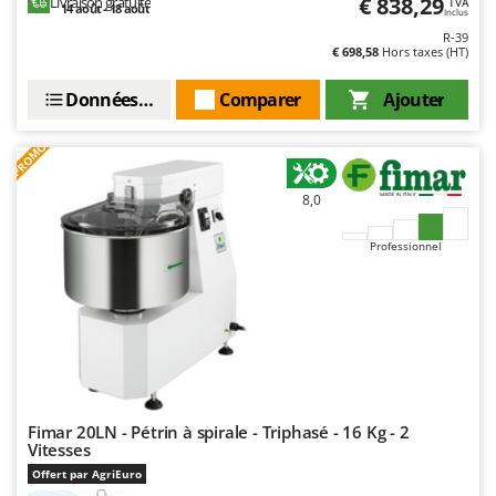
€ 838,29
Livraison gratuite
TVA
14 août - 18 août
Troy-Bilt
Inclus
R-39
€ 698,58
Hors taxes (HT)
U
Udor
Données techniques
Comparer
Ajouter
Unger
PROMO
V
Verdemax
8,0
Vesco
Volpi
Professionnel
W
Waldner
Weber
WIDU
Wiper EcoRobot
Fimar 20LN - Pétrin à spirale - Triphasé - 16 Kg - 2
Wolf Garten
Vitesses
Wortex
Offert par AgriEuro