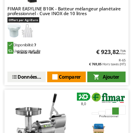
N
New O.M.R.A.
FIMAR EASYLINE B10K - Batteur mélangeur planétaire
Nilfisk
professionnel - Cuve INOX de 10 litres
Offert par AgriEuro
Ninja
Novatec
Novital
Disponibilité:
7
NuAir
€ 923,82
Livraison gratuite
TVA
14 août - 18 août
Inclus
NuovaFac
R-65
€ 769,85
Hors taxes (HT)
O
Officine Savioli
Données techniques
Comparer
Ajouter
Oliviero
Olix
OMA
8,0
Omas
Professionnel
Ompagrill
Ooni