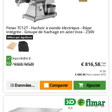
Oriental Koshin
Outdoorchef
P
Palazzetti
Fimar TC12T - Hachoir à viande électrique - Râpe
intégrée - Groupe de hachage en acier inox - 230V
Palumbo Pavi
Offert par AgriEuro
Partisani
Paterlini
Philips
Disponibilité:
2
Pramac
€ 816,58
Livraison gratuite
TVA
14 août - 18 août
Inclus
Prismafood
R-59
€ 680,48
Hors taxes (HT)
R
R.G.V.
Données techniques
Comparer
Ajouter
Rato
Reber
Redback
8,0