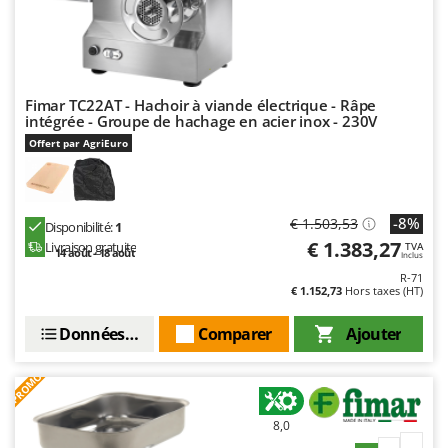
Fimar TC22AT - Hachoir à viande électrique - Râpe
intégrée - Groupe de hachage en acier inox - 230V
Offert par AgriEuro
-8%
€ 1.503,53
Disponibilité:
1
€ 1.383,27
Livraison gratuite
TVA
14 août - 18 août
Inclus
R-71
€ 1.152,73
Hors taxes (HT)
Données techniques
Comparer
Ajouter
PROMO
8,0