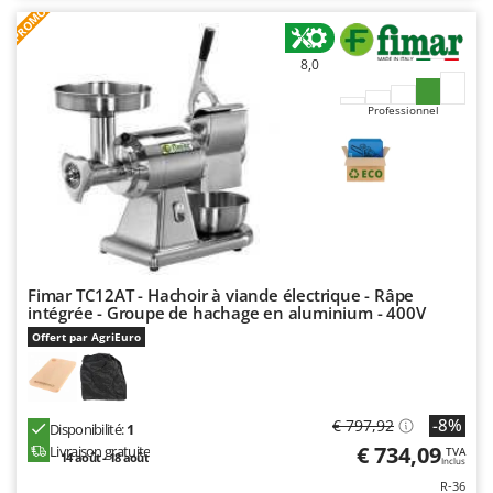
PROMO
8,0
Professionnel
Fimar TC12AT - Hachoir à viande électrique - Râpe
intégrée - Groupe de hachage en aluminium - 400V
Offert par AgriEuro
-8%
€ 797,92
Disponibilité:
1
€ 734,09
Livraison gratuite
TVA
14 août - 18 août
Inclus
R-36