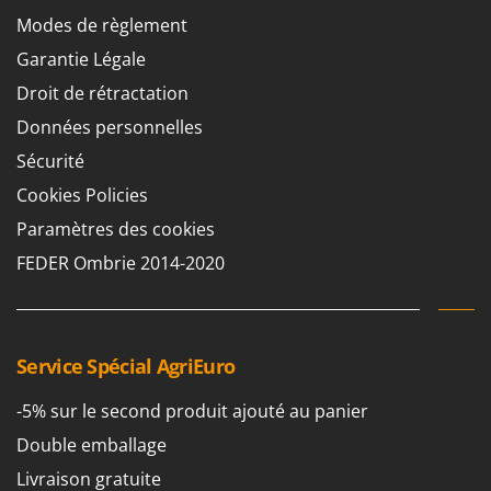
Oriental Koshin
Modes de règlement
Outdoorchef
Garantie Légale
Droit de rétractation
P
Palazzetti
Données personnelles
Palumbo Pavi
Sécurité
Partisani
Cookies Policies
Paterlini
Paramètres des cookies
Philips
FEDER Ombrie 2014-2020
Pramac
Prismafood
R
Service Spécial AgriEuro
R.G.V.
Rato
-5% sur le second produit ajouté au panier
Reber
Double emballage
Redback
Livraison gratuite