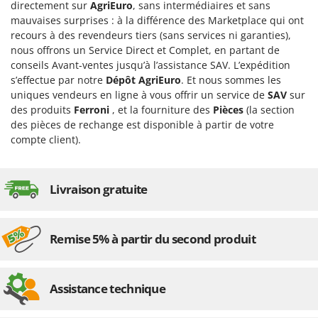
directement sur
AgriEuro
, sans intermédiaires et sans
Master
mauvaises surprises : à la différence des Marketplace qui ont
Mastercook
recours à des revendeurs tiers (sans services ni garanties),
Masterpro
nous offrons un Service Direct et Complet, en partant de
conseils Avant-ventes jusqu’à l’assistance SAV. L’expédition
McCulloch
s’effectue par notre
Dépôt AgriEuro
. Et nous sommes les
MCH
uniques vendeurs en ligne à vous offrir un service de
SAV
sur
des produits
Ferroni
, et la fourniture des
Pièces
(la section
Michelin
des pièces de rechange est disponible à partir de votre
Mille
compte client).
Minox
Mockmill
Livraison gratuite
More than chef
MOSA
Remise 5% à partir du second produit
MOVA
Mowox
MTD
Assistance technique