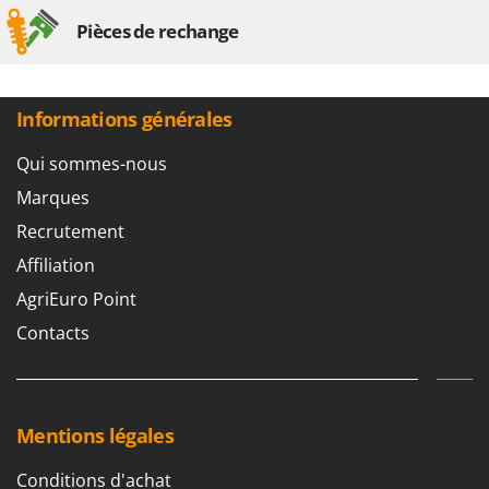
N
New O.M.R.A.
Pièces de rechange
Nilfisk
Ninja
Novatec
Informations générales
Novital
Qui sommes-nous
NuAir
Marques
NuovaFac
Recrutement
O
Affiliation
Officine Savioli
AgriEuro Point
Oliviero
Contacts
Olix
OMA
Omas
Mentions légales
Ompagrill
Ooni
Conditions d'achat