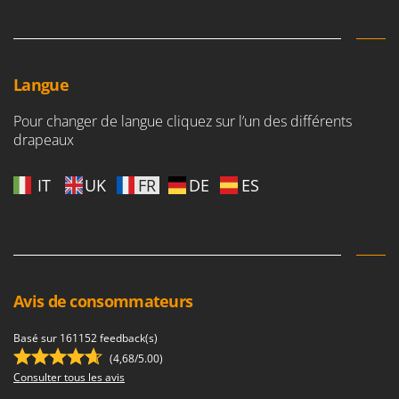
Seven Italy
Shark
Silky
Langue
Simatech
Sirman
Pour changer de langue cliquez sur l’un des différents
drapeaux
Skil
Smartwood
IT
UK
FR
DE
ES
Smeg
Snapper
Solidur
Spice Electronics
Avis de consommateurs
Spiralmac
Spring Protezione
Basé sur 161152 feedback(s)
Spyro
(4,68/5.00)
Consulter tous les avis
Stanley