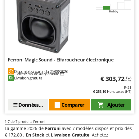
Tondeuses autoportées
Lampacrescia - MGM
Tondeuses débroussailleuses thermiques
Hobby
Landxcape
Trancheuses
LAR Casalinghi
Trancheuses de sol
Lavor
Transpalettes
Linea VZ
Treuils de débardage
Lisam
Tronçonneuses
Lotusgrill
Ferroni Magic Sound - Effaroucheur électronique
V
Disponible à partir du 25/08/2026
M
Alertez-moi de la disponibilité
Vêtements de Sécurité
M.A.I.BO.
€ 303,72
Livraison gratuite
TVA
Inclus
Vibroculteurs à tracteur
Macom
R-21
€ 253,10
Hors taxes (HT)
Macte Ovens
Données techniques
Comparer
Ajouter
Makita
MAMMAMIA
1-7
de 7 produits Ferroni
Marcato
La gamme 2026 de
Ferroni
avec 7 modèles dispos et prix dès
Marina Systems
€ 172.80 ,
En Stock
et
Livraison Gratuite
. Achetez