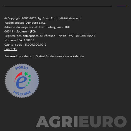
Troy-Bilt
U
© Copyright 2007-2026 AgriEuro. Tutti i diritti riservati
Udor
Raison sociale: AgriEuro S.R.L.
Adresse du siège social: Fraz. Petrognano 50/D
Unger
06049 – Spoleto – (PG)
Registre des entreprises de Pérouse – N° de TVA IT01629170547
Numéro REA: 150802
V
Capital social: 5.000.000,00 €
Verdemax
Contacts
Vesco
Powered by Kaleido | Digital Productions - www.kalei.do
Volpi
W
Waldner
Weber
WIDU
Wiper EcoRobot
Wolf Garten
Wortex