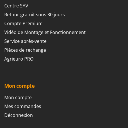
Resto Italia
Centre SAV
Ribimex
Retour gratuit sous 30 jours
Ripartrak
Compte Premium
Ritter
Vidéo de Montage et Fonctionnement
River Systems
Service après-vente
Robomow
Pièces de rechange
Rossofuoco
Agrieuro PRO
Rover Pompe
Royal Food
Ryobi
Mon compte
S
S.T.P.
Mon compte
Santos
Mes commandes
Sbaraglia
Déconnexion
Schnitzer