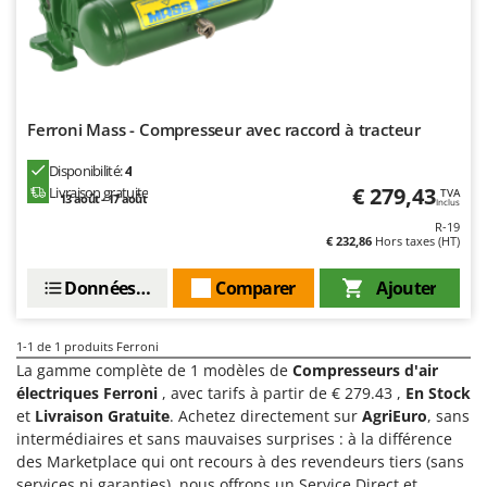
Chaudrons électriques pour polenta
Barbieri
Cisailles à gazon à batterie
Batavia
Cisailles taille-haies manuelles
Benassi
Climatiseurs
Beper
Ferroni Mass - Compresseur avec raccord à tracteur
Compresseurs d'air électriques
Berkel
Disponibilité:
4
Compresseurs pour la récolte des olives et la taille
Bernardi
€ 279,43
Livraison gratuite
TVA
13 août - 17 août
Inclus
Coupe-bordures - Trimmers
Bertolini Pumps
R-19
Coupe-branches
€ 232,86
Hors taxes (HT)
Besser Vacuum
Couveuses à œufs
Bestway
Données techniques
Comparer
Ajouter
Cultivateurs Tiller à ressorts - Extirpateurs
Beta tools
Bissell
1-1
de 1 produits Ferroni
D
La gamme complète de 1 modèles de
Compresseurs d'air
Débroussailleuses
Black & Decker
électriques Ferroni
, avec tarifs à partir de € 279.43 ,
En Stock
Décompacteurs agricoles
BlackStone
et
Livraison Gratuite
. Achetez directement sur
AgriEuro
, sans
Découpeurs plasma
intermédiaires et sans mauvaises surprises : à la différence
Blue Bird
des Marketplace qui ont recours à des revendeurs tiers (sans
Déplaqueuses de gazon
Bomet
services ni garanties), nous offrons un Service Direct et