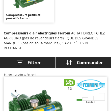
Autolaveuses
Ambrogio Robot
Autres produits
Annovi Reverberi
Compresseurs petits et
portatifs Ferroni
ANTHBOT
B
Balayeuses
Archman
Bancs de scie pour le bois - Scies à bûches
Compresseurs d'air électriques Ferroni
ACHAT DIRECT CHEZ
Arco
AGRIEURO (pas de revendeurs tiers) , QUE DES GRANDES
Barbecues
Ardes
MARQUES (pas de sous-marques) , SAV + PIÈCES DE
Bennes pour tracteur
RECHANGE
Argo
Brosses pour sols extérieurs
Ariete
Filtrer
Commander
Brouettes à moteur
Artus
Broyeurs à axe horizontal pour tracteur
Attila
1-1
de 1 produits Ferroni
Broyeurs de branches et végétaux
Ausonia
Butteurs pour tracteur
Awelco
7,3
C
B
Chargeurs de batterie - Démarreurs
Baesso
Limitée
Charrues pour tracteur
Bahco