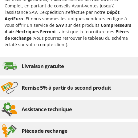
Désherbeurs thermiques et mécaniques
Bosch
Complet, en partant de conseils Avant-ventes jusqu’à
l’assistance SAV. L’expédition s’effectue par notre
Dépôt
Déshumidificateurs
Brumi
AgriEuro
. Et nous sommes les uniques vendeurs en ligne à
Draineuses
BullMach
vous offrir un service de
SAV
sur des produits
Compresseurs
d'air électriques Ferroni
, ainsi que la fourniture des
Pièces
E
C
de Rechange
(Vous pourrez retrouver le tableau du schéma
Échelles en aluminium
C.EL.ME.
éclaté sur votre compte client).
Effaroucheurs d'oiseaux
Calory Forni
Effeuilleuses pour olives
Campagnola
Livraison gratuite
Égreneuses à maïs
Campingaz
Électropompes pour la maison et le jardin
Castelgarden
Éleveuses artificielles pour poussins
Remise 5% à partir du second produit
Castellari
Enfouisseurs de pierres
Ceccato Olindo
Enrouleurs de filets pour olives
Char-Broil
Assistance technique
Épareuses pour tracteur
Classe
Épépineuses
Clementi
Pièces de rechange
Équipements de protection des voies respiratoires
Cofra