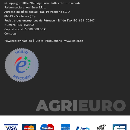
Scies alternatives à batterie
© Copyright 2007-2026 AgriEuro. Tutti i diritti riservati
Intex
Raison sociale: AgriEuro S.R.L.
Scies de jardin télescopiques
Adresse du siège social: Fraz. Petrognano 50/D
Italyco
06049 – Spoleto – (PG)
Sécateurs électriques à batterie
Registre des entreprises de Pérouse – N° de TVA IT01629170547
ITM
Numéro REA: 150802
Sécateurs et Échenilloirs manuels
Capital social: 5.000.000,00 €
Contacts
J
Sécateurs pneumatiques
JOLLY ITALIA
Powered by Kaleido | Digital Productions - www.kalei.do
Semoirs et Épandeurs d'engrais
K
Socs pour tracteur
KAAZ
Souffleurs aspirateurs pour Feuilles
Karcher
Soufreuses - Poudreuses à dos
Kasco
Soufreuses - Poudreuses pour tracteur
Kemper
Keter
T
Taille-haies
KitchenAid
Taille-haies à bras pour tracteur
Komo
Tarières
L
Tondeuses à Gazon
Laica