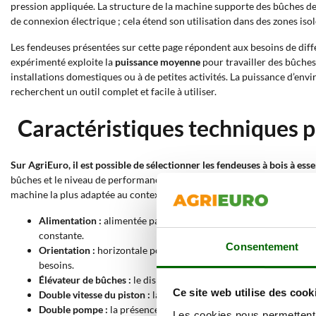
pression appliquée. La structure de la machine supporte des bûches de 
de connexion électrique ; cela étend son utilisation dans des zones iso
Les fendeuses présentées sur cette page répondent aux besoins de diffé
expérimenté exploite la
puissance moyenne
pour travailler des bûches 
installations domestiques ou à de petites activités. La puissance d’env
recherchent un outil complet et facile à utiliser.
Caractéristiques techniques p
Sur AgriEuro, il est possible de sélectionner les fendeuses à bois à ess
bûches et le niveau de performances requis. Les filtres disponibles dans
machine la plus adaptée au contexte de travail.
Alimentation :
alimentée par un moteur à essence 4 temps ; cett
constante.
Consentement
Orientation :
horizontale pour travailler confortablement des bû
besoins.
Élévateur de bûches :
le dispositif dédié soulève automatiquement 
Ce site web utilise des cook
Double vitesse du piston :
la course rapide approche le piston de
Double pompe :
la présence de deux pompes augmente le débit hy
Les cookies nous permettent d