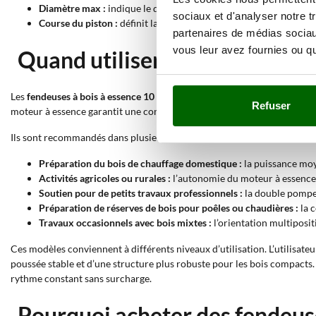
Diamètre max :
indique le diamètre maximal de la bûche traitable
sociaux et d'analyser notre t
Course du piston :
définit la longueur maximale de la bûche insé
partenaires de médias sociaux
vous leur avez fournies ou qu'
Quand utiliser une fendeuse à 
Les
fendeuses à bois à essence 10 tonnes
offrent une puissance moyenne
Refuser
moteur à essence garantit une continuité même dans des zones isolées 
Ils sont recommandés dans plusieurs situations de travail :
Préparation du bois de chauffage domestique :
la puissance moye
Activités agricoles ou rurales :
l’autonomie du moteur à essence fa
Soutien pour de petits travaux professionnels :
la double pompe 
Préparation de réserves de bois pour poêles ou chaudières :
la c
Travaux occasionnels avec bois mixtes :
l’orientation multipositi
Ces modèles conviennent à différents niveaux d’utilisation. L’utilisate
poussée stable et d’une structure plus robuste pour les bois compacts. 
rythme constant sans surcharge.
Pourquoi acheter des fendeuse