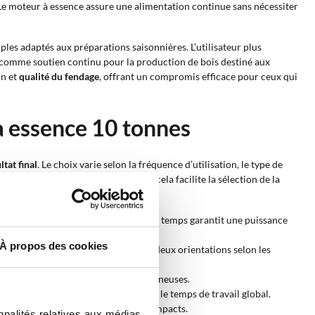
 Le moteur à essence assure une alimentation continue sans nécessiter
les adaptés aux préparations saisonnières. L’utilisateur plus
 comme soutien continu pour la production de bois destiné aux
on et
qualité du fendage
, offrant un compromis efficace pour ceux qui
à essence 10 tonnes
tat final
. Le choix varie selon la fréquence d’utilisation, le type de
ns, puissances et configurations ; cela facilite la sélection de la
 la combustion régulière du moteur 4 temps garantit une puissance
À propos des cookies
r ; multiposition pour combiner les deux orientations selon les
 la manipulation des pièces plus volumineuses.
u fendage ; cette combinaison réduit le temps de travail global.
e poussée stable même sur des bois compacts.
nnalités relatives aux médias