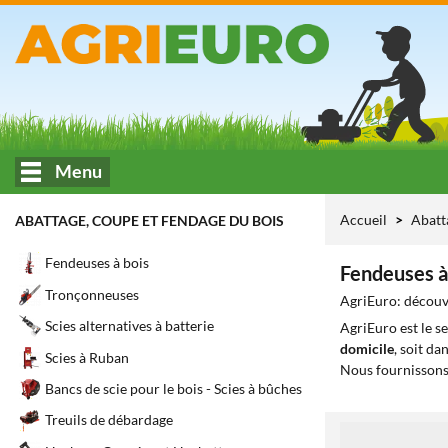
Menu
Accueil
Abatt
ABATTAGE, COUPE ET FENDAGE DU BOIS
Fendeuses à bois
Fendeuses à
Tronçonneuses
AgriEuro: découvr
Scies alternatives à batterie
AgriEuro est le s
domicile
, soit da
Scies à Ruban
Nous fournissons
Bancs de scie pour le bois - Scies à bûches
Treuils de débardage
1