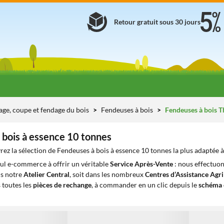
Retour gratuit sous 30 jours
age, coupe et fendage du bois
Fendeuses à bois
Fendeuses à bois 
 bois à essence 10 tonnes
ez la sélection de Fendeuses à bois à essence 10 tonnes la plus adaptée à
eul e-commerce à offrir un véritable
Service Après-Vente
: nous effectuon
ns notre
Atelier Central
, soit dans les nombreux
Centres d’Assistance Agr
 toutes les
pièces de rechange
, à commander en un clic depuis le
schéma 
1
1