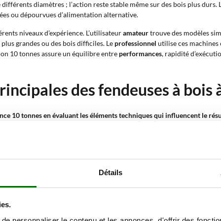
différents diamètres ; l’action reste stable même sur des bois plus durs.
lées ou dépourvues d’alimentation alternative.
rents niveaux d’expérience. L’utilisateur
amateur
trouve des modèles simp
plus grandes ou des bois difficiles. Le
professionnel
utilise ces machines
iron 10 tonnes assure un équilibre entre
performances
, rapidité d’exécuti
rincipales des fendeuses à bois 
ence 10 tonnes en évaluant les éléments techniques qui influencent le résul
 la catégorie permettent d’identifier des modèles avec différentes dimensio
e configuration assure une autonomie même loin des points électriques ;
Détails
ches basses ; verticale pour soutenir des bûches lourdes sans les souleve
la bûche ; il réduit l’effort physique lors de la préparation ; il facilite
ies.
 la bûche sans temps mort ; la vitesse lente applique la force nécessaire a
draulique ; elle soutient des rythmes de travail élevés ; elle assure un
e personnaliser le contenu et les annonces, d'offrir des fonctio