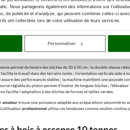
 ; varie de 30 à 50 cm ; permet de choisir la machine adaptée à la taille 
rafic. Nous partageons également des informations sur l'utilisati
rable ; varie de 50 à 110 cm ; permet de choisir des modèles pour bûches 
, de publicité et d'analyse, qui peuvent combiner celles-ci avec
ils ont collectées lors de votre utilisation de leurs services.
bois à essence 10 t
 adaptée au traitement de bûches de différents diamètres et de bois plus 
Personnaliser
sans alimentation électrique.
nne permet de fendre des bûches de 30 à 50 cm ; la double vitesse réduit 
cilite le travail dans des terrains isolés ; l’orientation verticale aide à
assure des performances stables ; la machine maintient une poussée con
ourse réglable du piston permet d’insérer de longues bûches ; l’élévateur 
on facilite l’adaptation à des bûches de formes et tailles variées.
ur
amateur
trouve une puissance adaptée aux préparations saisonnières a
L’utilisateur
professionnel
utilise ces fendeuses comme soutien continu po
s à bois à essence 10 tonnes