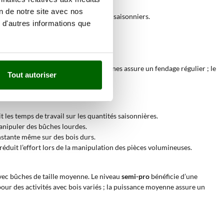
du bois disponible.
on de notre site avec nos
courtes ou longues selon les besoins saisonniers.
 d'autres informations que
durs. La poussée entre 10 et 13 tonnes assure un fendage régulier ; le
Tout autoriser
les temps de travail sur les quantités saisonnières.
 manipuler des bûches lourdes.
stante même sur des bois durs.
réduit l’effort lors de la manipulation des pièces volumineuses.
vec bûches de taille moyenne. Le niveau
semi-pro
bénéficie d’une
ur des activités avec bois variés ; la puissance moyenne assure un