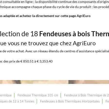
 consultable en ligne ; la disponibilité continue des composants d’origine 
chnique accompagne chaque phase du cycle de vie du produit ; les procédur
lus adaptée et achetez-la directement sur cette page AgriEuro
lection de 18
Fendeuses à bois Ther
 que vous ne trouvez que chez AgriEuro
 de votre achat. Avec un réseau étendu de centres d’assistance spécialisés 
ec des prix de € 850.51 à € 3,353.40
hermique
Fendeuse Thermique 105 cm
Fendeuse à Bois Thermique de 
iques de 12 à 14 Tonnes
Fendeuses à Bois Thermiques Horizontales
Fe