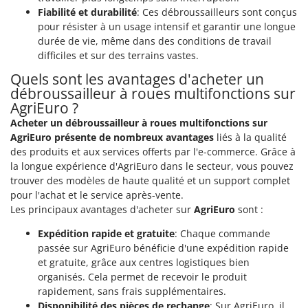
Oriental Koshin
Fiabilité et durabilité
: Ces débroussailleurs sont conçus
pour résister à un usage intensif et garantir une longue
Outdoorchef
durée de vie, même dans des conditions de travail
difficiles et sur des terrains vastes.
P
Palazzetti
Quels sont les avantages d'acheter un
Palumbo Pavi
débroussailleur à roues multifonctions sur
AgriEuro ?
Partisani
Acheter un débroussailleur à roues multifonctions sur
Paterlini
AgriEuro présente de nombreux avantages
liés à la qualité
Philips
des produits et aux services offerts par l'e-commerce. Grâce à
la longue expérience d'AgriEuro dans le secteur, vous pouvez
Pramac
trouver des modèles de haute qualité et un support complet
Prismafood
pour l'achat et le service après-vente.
Les principaux avantages d'acheter sur
AgriEuro
sont :
R
R.G.V.
Expédition rapide et gratuite
: Chaque commande
passée sur AgriEuro bénéficie d'une expédition rapide
Rato
et gratuite, grâce aux centres logistiques bien
Reber
organisés. Cela permet de recevoir le produit
rapidement, sans frais supplémentaires.
Redback
Disponibilité des pièces de rechange
: Sur AgriEuro, il