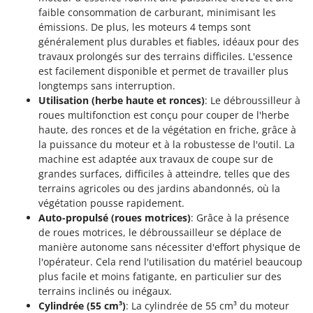
Pulvérisateurs
GRIFO
faible consommation de carburant, minimisant les
Pulvérisateurs portés
émissions. De plus, les moteurs 4 temps sont
GVS
généralement plus durables et fiables, idéaux pour des
GYS
R
travaux prolongés sur des terrains difficiles. L'essence
Rafraîchisseurs d'air par évaporation
est facilement disponible et permet de travailler plus
H
longtemps sans interruption.
Rampes de chargement en aluminium
Hailo
Utilisation (herbe haute et ronces)
: Le débroussilleur à
Râpes à fromage électriques
Helvi
roues multifonction est conçu pour couper de l'herbe
Râteaux pour tracteur
haute, des ronces et de la végétation en friche, grâce à
Henx
la puissance du moteur et à la robustesse de l'outil. La
Remplisseuses
HiKOKI
machine est adaptée aux travaux de coupe sur de
Robots nettoyeurs de piscine
grandes surfaces, difficiles à atteindre, telles que des
Honda
terrains agricoles ou des jardins abandonnés, où la
Robots Tondeuses
végétation pousse rapidement.
I
Rogneuses de souches
Auto-propulsé (roues motrices)
: Grâce à la présence
Idromatic
de roues motrices, le débroussailleur se déplace de
Rouleaux pour tracteur
Il-Tec
manière autonome sans nécessiter d'effort physique de
Imperia
l'opérateur. Cela rend l'utilisation du matériel beaucoup
S
Scies à os
plus facile et moins fatigante, en particulier sur des
Infaco
terrains inclinés ou inégaux.
Scies à Ruban
Intec
Cylindrée (55 cm³)
: La cylindrée de 55 cm³ du moteur