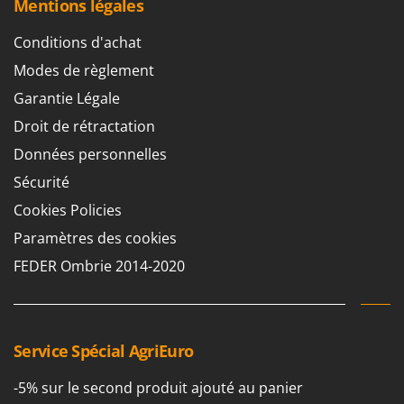
Mentions légales
Troy-Bilt
Conditions d'achat
U
Udor
Modes de règlement
Unger
Garantie Légale
Droit de rétractation
V
Verdemax
Données personnelles
Vesco
Sécurité
Volpi
Cookies Policies
W
Paramètres des cookies
Waldner
FEDER Ombrie 2014-2020
Weber
WIDU
Wiper EcoRobot
Service Spécial AgriEuro
Wolf Garten
Wortex
-5% sur le second produit ajouté au panier