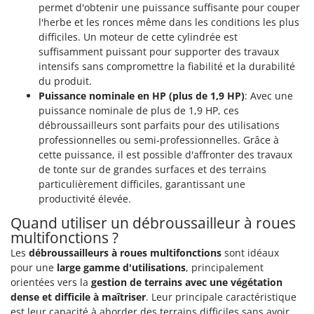
Scies alternatives à batterie
permet d'obtenir une puissance suffisante pour couper
Intex
l'herbe et les ronces même dans les conditions les plus
Scies de jardin télescopiques
Italyco
difficiles. Un moteur de cette cylindrée est
Sécateurs électriques à batterie
suffisamment puissant pour supporter des travaux
ITM
Sécateurs et Échenilloirs manuels
intensifs sans compromettre la fiabilité et la durabilité
du produit.
J
Sécateurs pneumatiques
JOLLY ITALIA
Puissance nominale en HP (plus de 1,9 HP)
: Avec une
Semoirs et Épandeurs d'engrais
puissance nominale de plus de 1,9 HP, ces
K
débroussailleurs sont parfaits pour des utilisations
Socs pour tracteur
KAAZ
professionnelles ou semi-professionnelles. Grâce à
Souffleurs aspirateurs pour Feuilles
Karcher
cette puissance, il est possible d'affronter des travaux
de tonte sur de grandes surfaces et des terrains
Soufreuses - Poudreuses à dos
Kasco
particulièrement difficiles, garantissant une
Soufreuses - Poudreuses pour tracteur
Kemper
productivité élevée.
Keter
Quand utiliser un débroussailleur à roues
T
Taille-haies
multifonctions ?
KitchenAid
Les
débroussailleurs à roues multifonctions
sont idéaux
Taille-haies à bras pour tracteur
Komo
pour une
large gamme d'utilisations
, principalement
Tarières
orientées vers la
gestion de terrains avec une végétation
L
Tondeuses à Gazon
dense et difficile à maîtriser
. Leur principale caractéristique
Laica
est leur capacité à aborder des terrains difficiles sans avoir