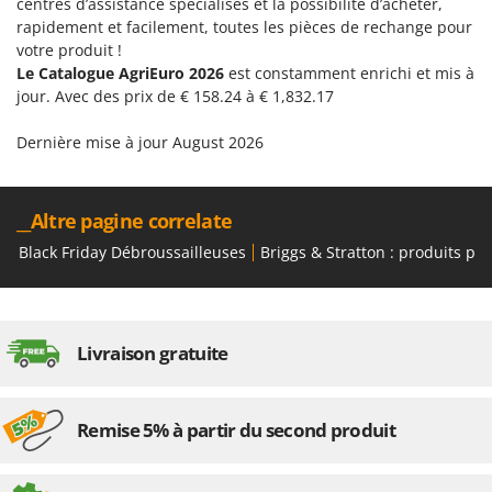
centres d’assistance spécialisés et la possibilité d’acheter,
Seven Italy
rapidement et facilement, toutes les pièces de rechange pour
Shark
votre produit !
Le Catalogue AgriEuro 2026
est constamment enrichi et mis à
Silky
jour. Avec des prix de € 158.24 à € 1,832.17
Simatech
Sirman
Dernière mise à jour August 2026
Skil
Smartwood
__Altre pagine correlate
Smeg
Black Friday Débroussailleuses
Briggs & Stratton : produits po
Snapper
Solidur
Spice Electronics
Livraison gratuite
Spiralmac
Spring Protezione
Remise 5% à partir du second produit
Spyro
Stanley