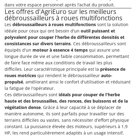
Machines pour la transformation des fruits
Famur
dans votre espace personnel après l’achat du produit.
Les offres d'AgriEuro sur les meilleurs
Machines sous vide
FARMER
débroussailleurs à roues multifonctions
Motobineuses
FBC
Les
débroussailleurs à roues multifonctions
sont la solution
Motoculteurs
idéale pour ceux qui ont besoin d'un
outil puissant et
Ferrari Group
polyvalent pour couper l'herbe de différentes densités et
Motofaucheuses
Ferroni
consistances sur divers terrains
. Ces débroussailleurs sont
Motopompes pour irrigation
Ferrua
équipés d'un
moteur à essence 4 temps
qui assure une
longue durée de vie et une faible consommation, permettant
Moulins à céréales électriques
FIAC
de faire face même aux conditions de travail les plus
Moulins à farine
FIEM
difficiles. Leur caractéristique principale est la
présence de
roues motrices
qui rendent le débroussailleur
auto-
Fimar
N
propulsé
, améliorant ainsi le confort d'utilisation et réduisant
Nettoyeurs et Balais à vapeur
FINI
la fatigue de l'opérateur.
Nettoyeurs haute pression
Ces débroussailleurs sont
idéals pour couper de l'herbe
Fiorentini
haute et des broussailles, des ronces, des buissons et de la
Nettoyeurs tapis, moquettes et tapisseries
Fiskars
végétation dense
. Grâce à leur capacité à se déplacer de
Flymo
manière autonome, ils sont parfaits pour travailler sur des
P
Peignes vibreurs et Secoueurs à olives
terrains difficiles ou vastes, sans nécessiter d'effort physique
Fontana Forni
constant. La puissance élevée des moteurs, supérieurs à 1,9
Pelles rétros pour tracteur
Forest Master
HP, les rend particulièrement adaptés à un usage intensif,