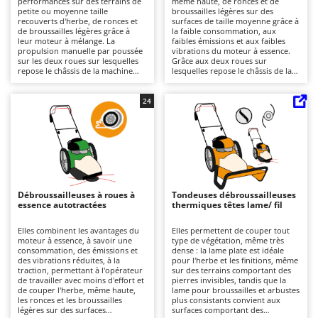
performances sur des terrains de
même haute, de ronces et de
Autolaveuses
Ambrogio Robot
petite ou moyenne taille
broussailles légères sur des
recouverts d'herbe, de ronces et
surfaces de taille moyenne grâce à
Autres produits
Annovi Reverberi
de broussailles légères grâce à
la faible consommation, aux
leur moteur à mélange. La
faibles émissions et aux faibles
propulsion manuelle par poussée
vibrations du moteur à essence.
ANTHBOT
sur les deux roues sur lesquelles
Grâce aux deux roues sur
B
repose le châssis de la machine
lesquelles repose le châssis de la
Balayeuses
Archman
assure un contrôle précis sur les
machine, elles permettent une
terrains accessibles. Par rapport à
poussée manuelle le long des
Bancs de scie pour le bois - Scies à bûches
Arco
une débroussailleuse classique, le
surfaces à couper, ce qui les rend
24
confort d'utilisation est nettement
plus légères et plus faciles à
Barbecues
Ardes
supérieur. Il est nécessaire de
manœuvrer que les modèles
préparer correctement le mélange
automoteurs. Elles nécessitent
Bennes pour tracteur
Argo
pour en garantir le bon
l'entretien ordinaire du moteur à
fonctionnement et d'effectuer
explosion : contrôle périodique
Brosses pour sols extérieurs
Ariete
régulièrement l'entretien du
du filtre, de l'huile et des bougies,
moteur : nettoyage du filtre à air,
mais pas la préparation du
Brouettes à moteur
Artus
contrôle des bougies et du niveau
mélange.
de carburant.
Débroussailleuses à roues à
Tondeuses débroussailleuses
Broyeurs à axe horizontal pour tracteur
Attila
essence autotractées
thermiques têtes lame/ fil
Broyeurs de branches et végétaux
Ausonia
Elles combinent les avantages du
Elles permettent de couper tout
moteur à essence, à savoir une
type de végétation, même très
Butteurs pour tracteur
Awelco
consommation, des émissions et
dense : la lame plate est idéale
des vibrations réduites, à la
pour l'herbe et les finitions, même
traction, permettant à l'opérateur
sur des terrains comportant des
C
B
de travailler avec moins d'effort et
pierres invisibles, tandis que la
Chargeurs de batterie - Démarreurs
Baesso
de couper l'herbe, même haute,
lame pour broussailles et arbustes
les ronces et les broussailles
plus consistants convient aux
Charrues pour tracteur
Bahco
légères sur des surfaces
surfaces comportant des