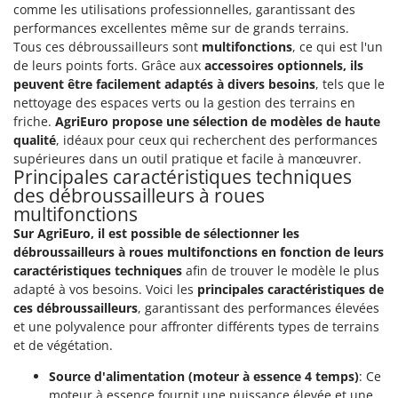
Perches Élagueuses
comme les utilisations professionnelles, garantissant des
Francini
performances excellentes même sur de grands terrains.
Pétrins à Spirale
Tous ces débroussailleurs sont
multifonctions
, ce qui est l'un
G
Piscines
de leurs points forts. Grâce aux
accessoires optionnels, ils
G3 Ferrari
Planteuses de pommes de terre pour tracteur
peuvent être facilement adaptés à divers besoins
, tels que le
Gardena
nettoyage des espaces verts ou la gestion des terrains en
Plateaux de coupe pour tracteur
Garofalo
friche.
AgriEuro propose une sélection de modèles de haute
Plumeuses
qualité
, idéaux pour ceux qui recherchent des performances
GeoTech
supérieures dans un outil pratique et facile à manœuvrer.
Pompes d'irrigation à tracteur
GeoTech Pro
Principales caractéristiques techniques
Pompes de transfert
des débroussailleurs à roues
Gierre
multifonctions
Pompes immergées électriques
Ginko - MGM
Sur AgriEuro, il est possible de sélectionner les
Postes à souder
débroussailleurs à roues multifonctions en fonction de leurs
Gipeco
Poussoirs à saucisse
caractéristiques techniques
afin de trouver le modèle le plus
Girmi
adapté à vos besoins. Voici les
principales caractéristiques de
Power Stations - Batteries - Centrales électriques portables
GRAEF
ces débroussailleurs
, garantissant des performances élevées
Presses à pellets
et une polyvalence pour affronter différents types de terrains
Gre
et de végétation.
Pressoirs à fruits
GreenBay
Source d'alimentation (moteur à essence 4 temps)
: Ce
Pressoirs à Raisin
Greenworks
moteur à essence fournit une puissance élevée et une