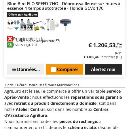
Groupes électrogènes
Blue Bird FLO SPEED 7HO - Débroussailleuse sur roues à
essence 4 temps autotractée - Honda GCVx 170
E
Gyrobroyeurs à lame pour tracteur
EcoFlow
Offert par AgriEuro
Edilmark
H
Haches - Cognées et Hachettes
Effeuno
Hachoirs à viande
En rupture de stock
Einhell
Alertez-moi de la disponibilité
€ 1.206,53
Livraison gratuite
TVA
Herses à Dents
Elegen
Inclus
R-91
Herses Rotatives
Energy Gruppi
€ 1.005,44
Hors taxes (HT)
Enotecnica Pillan
L
Données techniques
Comparer
Alertez-moi
Lames à neige
Eschenfelder
Lames niveleuses pour tracteur
EuroMech
1-2
de 2 Débroussailleuses à roues Multifonctions
Lave-vitres
Eurosystems
AgriEuro est le seul e-commerce à offrir un véritable
Service
Lieuses électriques pour vignes
Après-Vente
: nous effectuons les
réparations sous garantie
F
avec
retrait du produit directement à domicile
, soit dans
FAC
notre
Atelier Central
, soit dans les nombreux
Centres
M
Machines à pâtes
d’Assistance AgriEuro
.
Fama Industrie
Nous fournissons toutes les
pièces de rechange
, à
Machines de nettoyage pour panneaux photovoltaïques et surfaces vitrées
Famag
commander en un clic depuis le
schéma éclaté
, disponible