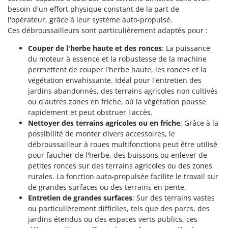
Tondeuses autoportées
Lampacrescia - MGM
besoin d'un effort physique constant de la part de
Tondeuses débroussailleuses thermiques
l'opérateur, grâce à leur système auto-propulsé.
Landxcape
Ces débroussailleurs sont particulièrement adaptés pour :
Trancheuses
LAR Casalinghi
Trancheuses de sol
Couper de l'herbe haute et des ronces
: La puissance
Lavor
du moteur à essence et la robustesse de la machine
Transpalettes
Linea VZ
permettent de couper l'herbe haute, les ronces et la
Treuils de débardage
végétation envahissante. Idéal pour l'entretien des
Lisam
jardins abandonnés, des terrains agricoles non cultivés
Tronçonneuses
Lotusgrill
ou d'autres zones en friche, où la végétation pousse
rapidement et peut obstruer l'accès.
V
M
Nettoyer des terrains agricoles ou en friche
: Grâce à la
Vêtements de Sécurité
M.A.I.BO.
possibilité de monter divers accessoires, le
Vibroculteurs à tracteur
Macom
débroussailleur à roues multifonctions peut être utilisé
pour faucher de l'herbe, des buissons ou enlever de
Macte Ovens
petites ronces sur des terrains agricoles ou des zones
Makita
rurales. La fonction auto-propulsée facilite le travail sur
de grandes surfaces ou des terrains en pente.
MAMMAMIA
Entretien de grandes surfaces
: Sur des terrains vastes
Marcato
ou particulièrement difficiles, tels que des parcs, des
Marina Systems
jardins étendus ou des espaces verts publics, ces