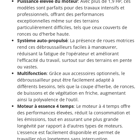
N
Puissance élevée du moteur
: Avec plus de 1,9 HP, ces
New O.M.R.A.
modèles sont parfaits pour des travaux intensifs et
Nilfisk
professionnels, offrant des performances
exceptionnelles même sur des terrains
Ninja
particulièrement difficiles, tels que ceux couverts de
Novatec
ronces ou d'herbe haute.
Système auto-propulsé
: La présence de roues motrices
Novital
rend ces débroussailleurs faciles à manœuvrer,
NuAir
réduisant la fatigue de l'opérateur et améliorant
NuovaFac
l'efficacité du travail, surtout sur des terrains en pente
ou vastes.
O
Multifonction
: Grâce aux accessoires optionnels, le
Officine Savioli
débroussailleur peut être facilement adapté à
différents besoins, tels que la coupe d'herbe, de ronces,
Oliviero
de buissons et de végétation en friche, augmentant
Olix
ainsi la polyvalence de l'outil.
OMA
Moteur à essence 4 temps
: Le moteur à 4 temps offre
des performances élevées, réduit la consommation et
Omas
les émissions, tout en assurant une plus grande
Ompagrill
longévité par rapport à d'autres types de moteurs.
L'essence est facilement disponible et permet de
Ooni
travailler plus longtemps sans interruption.