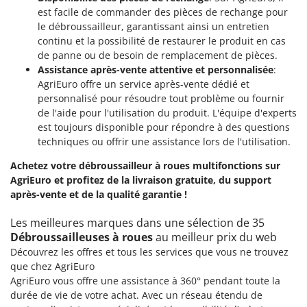
Resto Italia
est facile de commander des pièces de rechange pour
Ribimex
le débroussailleur, garantissant ainsi un entretien
continu et la possibilité de restaurer le produit en cas
Ripartrak
de panne ou de besoin de remplacement de pièces.
Ritter
Assistance après-vente attentive et personnalisée
:
AgriEuro offre un service après-vente dédié et
River Systems
personnalisé pour résoudre tout problème ou fournir
Robomow
de l'aide pour l'utilisation du produit. L'équipe d'experts
est toujours disponible pour répondre à des questions
Rossofuoco
techniques ou offrir une assistance lors de l'utilisation.
Rover Pompe
Achetez votre débroussailleur à roues multifonctions sur
Royal Food
AgriEuro et profitez de la livraison gratuite, du support
Ryobi
après-vente et de la qualité garantie !
S
Les meilleures marques dans une sélection de 35
S.T.P.
Débroussailleuses à roues
au meilleur prix du web
Santos
Découvrez les offres et tous les services que vous ne trouvez
que chez AgriEuro
Sbaraglia
AgriEuro vous offre une assistance à 360° pendant toute la
Schnitzer
durée de vie de votre achat. Avec un réseau étendu de