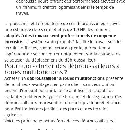
débroussailleurs offrent des performances élevées avec
Master
un minimum d'effort, optimisant ainsi le temps de
Mastercook
travail.
Masterpro
La puissance et la robustesse de ces débroussailleurs, avec
McCulloch
une cylindrée de 55 cm³ et plus de 1,9 HP, les rendent
adaptés à des travaux semi-professionnels de moyenne
MCH
intensité
. Le système auto-propulsé facilite le travail sur des
Michelin
terrains difficiles, comme ceux en pente, permettant à
l'opérateur de se concentrer uniquement sur la coupe sans
Mille
se soucier du déplacement du débroussailleur.
Minox
Pourquoi acheter des débroussailleurs à
roues multifonctions ?
Mockmill
Acheter un
débroussailleur à roues multifonctions
présente
More than chef
de nombreux avantages, en particulier pour ceux qui ont
MOSA
besoin d'un outil puissant, facile à utiliser et capable de
s'adapter à différents types de terrains et de végétation. Ces
MOVA
débroussailleurs représentent un choix pratique et efficace
Mowox
pour l'entretien des jardins, des parcs et des terrains
agricoles.
MTD
Voici les principaux points forts de ces débroussailleurs :