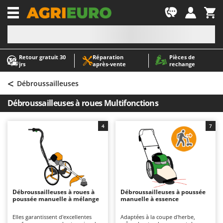
-1
Retour gratuit 30
Réparation
Pièces de
A
A
jrs
après‑vente
rechange
Abris de jardin
ABAC
<
Accessoires pour tracteurs tondeuses autoportés
AgriEuro Premium
Débroussailleuses
Aérateurs Scarificateurs pour gazon
AgriEuro TOP-LINE
Débroussailleuses à roues Multifonctions
Arracheuses de pommes de terre pour tracteur
AGT
Aspirateurs - Balais Électriques
Aima
4
7
Aspirateurs à cendres
Airmec
Aspirateurs à feuilles sur roues
AL-KO
Aspirateurs de piscine
ALA 2000
Aspirateurs Multifonctions
Alce
Débroussailleuses à roues à
Débroussailleuses à poussée
poussée manuelle à mélange
manuelle à essence
Atomiseurs agricoles pour tracteurs
Alpina
Atomiseurs pour traitements
Ama
Elles garantissent d'excellentes
Adaptées à la coupe d'herbe,