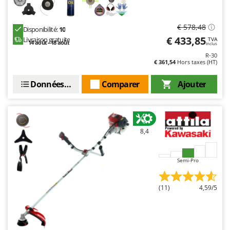
€ 578,48
Disponibilité:
10
€ 433,85
Livraison gratuite
TVA
14 août - 18 août
Inclus
R-30
€ 361,54
Hors taxes (HT)
Données techniques
Comparer
Ajouter
8,4
Semi-Pro
(11)
4,59/5