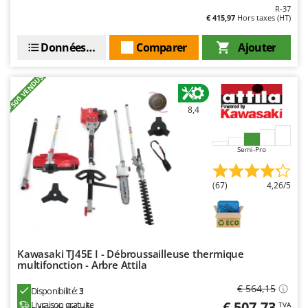
R-37
€ 415,97
Hors taxes (HT)
Données techniques
Comparer
Ajouter
+500 VENDUS
8,4
Semi-Pro
(67)
4,26/5
Kawasaki TJ45E I - Débroussailleuse thermique
multifonction - Arbre Attila
€ 564,15
Disponibilité:
3
€ 507,73
Livraison gratuite
TVA