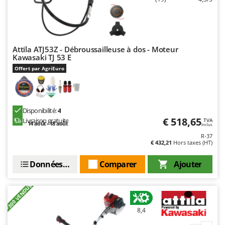
Attila ATJ53Z - Débroussailleuse à dos - Moteur
Kawasaki TJ 53 E
Offert par AgriEuro
Disponibilité:
4
€ 518,65
Livraison gratuite
TVA
14 août - 18 août
Inclus
R-37
€ 432,21
Hors taxes (HT)
Données techniques
Comparer
Ajouter
+300 VENDUS
8,4