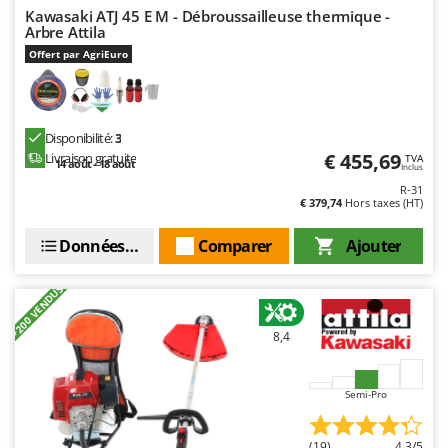
Kawasaki ATJ 45 E M - Débroussailleuse thermique -
Arbre Attila
Offert par AgriEuro
Disponibilité:
3
€ 455,69
Livraison gratuite
TVA
14 août - 18 août
Inclus
R-31
€ 379,74
Hors taxes (HT)
Données techniques
Comparer
Ajouter
+200 VENDUS
8,4
Semi-Pro
(19)
4,3/5