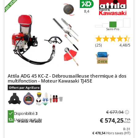
+200 VENDUS
Master
8,4
Mastercook
Masterpro
Semi-Pro
McCulloch
MCH
(25)
4,48/5
Michelin
Mille
Minox
Attila ADG 45 KC-Z - Débroussailleuse thermique à dos
Mockmill
multifonction - Moteur Kawasaki TJ45E
More than chef
Offert par AgriEuro
MOSA
MOVA
€ 677,94
Disponibilité:
3
Mowox
€ 574,25
Livraison gratuite
TVA
14 août - 18 août
Inclus
MTD
R-31
€ 478,54
Hors taxes (HT)