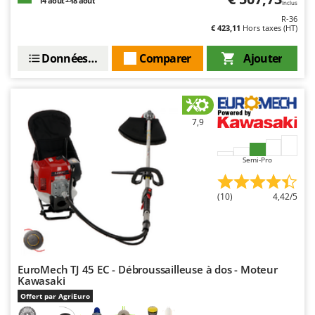
14 août - 18 août
Inclus
R-36
€ 423,11
Hors taxes (HT)
Données techniques
Comparer
Ajouter
7,9
Semi-Pro
(10)
4,42/5
EuroMech TJ 45 EC - Débroussailleuse à dos - Moteur
Kawasaki
Offert par AgriEuro