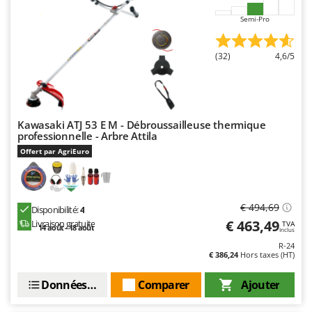
Semi-Pro
(32)
4,6/5
Kawasaki ATJ 53 E M - Débroussailleuse thermique
professionnelle - Arbre Attila
Offert par AgriEuro
€ 494,69
Disponibilité:
4
€ 463,49
Livraison gratuite
TVA
14 août - 18 août
Inclus
R-24
€ 386,24
Hors taxes (HT)
Données techniques
Comparer
Ajouter