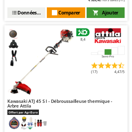
Données techniques
Comparer
Ajouter
8,4
Semi-Pro
(17)
4,47/5
Kawasaki ATJ 45 S I - Débroussailleuse thermique -
Arbre Attila
Offert par AgriEuro