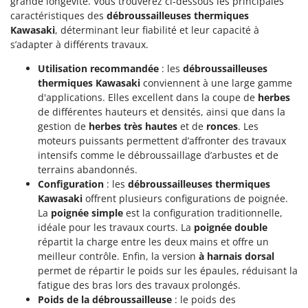
grande longévité. Vous trouverez ci-dessous les principales
caractéristiques des
débroussailleuses thermiques
Kawasaki
, déterminant leur fiabilité et leur capacité à
s’adapter à différents travaux.
Utilisation recommandée
: les
débroussailleuses
thermiques Kawasaki
conviennent à une large gamme
d'applications. Elles excellent dans la coupe de
herbes
de différentes hauteurs et densités, ainsi que dans la
gestion de
herbes très hautes
et de
ronces
. Les
moteurs puissants permettent d’affronter des travaux
intensifs comme le débroussaillage d’arbustes et de
terrains abandonnés.
Configuration
: les
débroussailleuses thermiques
Kawasaki
offrent plusieurs configurations de poignée.
La
poignée simple
est la configuration traditionnelle,
idéale pour les travaux courts. La
poignée double
répartit la charge entre les deux mains et offre un
meilleur contrôle. Enfin, la version
à harnais dorsal
permet de répartir le poids sur les épaules, réduisant la
fatigue des bras lors des travaux prolongés.
Poids de la débroussailleuse
: le poids des