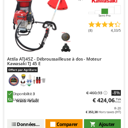
Troy-Bilt
U
Semi-Pro
Udor
Unger
(8)
4,33/5
V
Verdemax
Vesco
Attila ATJ45Z - Débroussailleuse à dos - Moteur
Volpi
Kawasaki TJ 45 E
Offert par AgriEuro
W
Waldner
Weber
-8%
€ 460,93
Disponibilité:
3
WIDU
€ 424,06
Livraison gratuite
TVA
14 août - 18 août
Inclus
Wiper EcoRobot
R-20
€ 353,38
Hors taxes (HT)
Wolf Garten
Wortex
Données techniques
Comparer
Ajouter