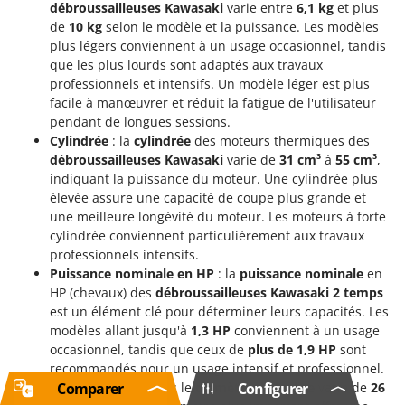
débroussailleuses Kawasaki
varie entre
6,1 kg
et plus
de
10 kg
selon le modèle et la puissance. Les modèles
plus légers conviennent à un usage occasionnel, tandis
que les plus lourds sont adaptés aux travaux
professionnels et intensifs. Un modèle léger est plus
facile à manœuvrer et réduit la fatigue de l'utilisateur
pendant de longues sessions.
Cylindrée
: la
cylindrée
des moteurs thermiques des
débroussailleuses Kawasaki
varie de
31 cm³
à
55 cm³
,
indiquant la puissance du moteur. Une cylindrée plus
élevée assure une capacité de coupe plus grande et
une meilleure longévité du moteur. Les moteurs à forte
cylindrée conviennent particulièrement aux travaux
professionnels intensifs.
Puissance nominale en HP
: la
puissance nominale
en
HP (chevaux) des
débroussailleuses Kawasaki 2 temps
est un élément clé pour déterminer leurs capacités. Les
modèles allant jusqu'à
1,3 HP
conviennent à un usage
occasionnel, tandis que ceux de
plus de 1,9 HP
sont
recommandés pour un usage intensif et professionnel.
Comparer
Configurer
Diamètre de l’arbre
: le
diamètre de l’arbre
varie de
26