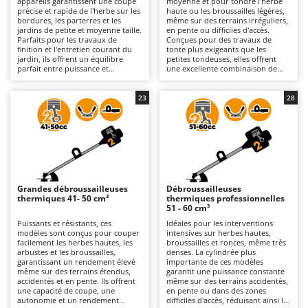
appareils garantissent une coupe
moyenne et pour tondre l'herbe
Autolaveuses
Ambrogio Robot
précise et rapide de l'herbe sur les
haute ou les broussailles légères,
bordures, les parterres et les
même sur des terrains irréguliers,
Autres produits
Annovi Reverberi
jardins de petite et moyenne taille.
en pente ou difficiles d'accès.
Parfaits pour les travaux de
Conçues pour des travaux de
finition et l'entretien courant du
tonte plus exigeants que les
ANTHBOT
jardin, ils offrent un équilibre
petites tondeuses, elles offrent
B
parfait entre puissance et
une excellente combinaison de
Balayeuses
Archman
contrôle. Par rapport aux modèles
puissance et de maniabilité. Par
plus grands et plus puissants, ils
rapport aux modèles plus petits,
Bancs de scie pour le bois - Scies à bûches
Arco
sont plus faciles à manœuvrer et
elles permettent de travailler plus
23
28
nécessitent moins d'efforts
longtemps et d'obtenir des
Barbecues
Ardes
physiques, car ils sont plus légers.
résultats plus rapides, même si
Ils nécessitent l'entretien courant
elles sont un peu plus lourdes. Il
Bennes pour tracteur
Argo
classique d'un moteur à
est nécessaire de contrôler
combustion interne, comme le
régulièrement le filtre à air et la
Brosses pour sols extérieurs
Ariete
contrôle du filtre à air et de la
bougie pour garantir leur
bougie.
efficacité et leur durée de vie.
Brouettes à moteur
Artus
Grandes débroussailleuses
Débroussailleuses
Broyeurs à axe horizontal pour tracteur
Attila
thermiques 41- 50 cm³
thermiques professionnelles
51 - 60 cm³
Broyeurs de branches et végétaux
Ausonia
Puissants et résistants, ces
Idéales pour les interventions
modèles sont conçus pour couper
intensives sur herbes hautes,
Butteurs pour tracteur
Awelco
facilement les herbes hautes, les
broussailles et ronces, même très
arbustes et les broussailles,
denses. La cylindrée plus
garantissant un rendement élevé
importante de ces modèles
C
B
même sur des terrains étendus,
garantit une puissance constante
Chargeurs de batterie - Démarreurs
Baesso
accidentés et en pente. Ils offrent
même sur des terrains accidentés,
une capacité de coupe, une
en pente ou dans des zones
Charrues pour tracteur
Bahco
autonomie et un rendement
difficiles d'accès, réduisant ainsi les