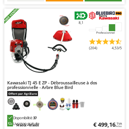
Worx
+1000 VENDUS
Y
Yard Force
8,1
Z
Professionnel
Zanon
Zephir
(204)
4,53/5
ZGrills
Zodiac
Zomax
Kawasaki TJ 45 E ZP - Débroussailleuse à dos
professionnelle - Arbre Blue Bird
Offert par AgriEuro
Disponibilité:
37
€ 499,16
Livraison gratuite
TVA
14 août - 18 août
Inclus