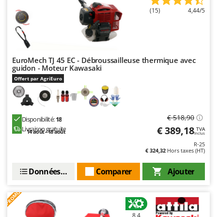
Stiga
(15)
4,44/5
Stocker
Sunseeker
T
EuroMech TJ 45 EC - Débroussailleuse thermique avec
Tecla
guidon - Moteur Kawasaki
TecnoGen
Offert par AgriEuro
Tellarini Pompe
Telwin
€ 518,90
Disponibilité:
18
Tenco
€ 389,18
Livraison gratuite
TVA
14 août - 18 août
Inclus
Tineco
R-25
Titania
€ 324,32
Hors taxes (HT)
Tornado
Données techniques
Comparer
Ajouter
Tre Spade
Trev - Abrek - TecnoVIR
PROMO
Trotec
8,4