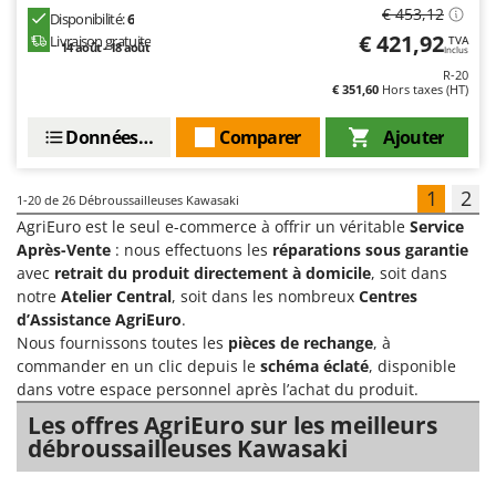
€ 453,12
Disponibilité:
6
€ 421,92
Livraison gratuite
TVA
14 août - 18 août
Inclus
R-20
€ 351,60
Hors taxes (HT)
Données techniques
Comparer
Ajouter
1
2
1-20
de 26 Débroussailleuses Kawasaki
AgriEuro est le seul e-commerce à offrir un véritable
Service
Après-Vente
: nous effectuons les
réparations sous garantie
avec
retrait du produit directement à domicile
, soit dans
notre
Atelier Central
, soit dans les nombreux
Centres
d’Assistance AgriEuro
.
Nous fournissons toutes les
pièces de rechange
, à
commander en un clic depuis le
schéma éclaté
, disponible
dans votre espace personnel après l’achat du produit.
Les offres AgriEuro sur les meilleurs
débroussailleuses Kawasaki