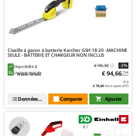
Seven Italy
Shark
Silky
Simatech
Sirman
Skil
Cisaille à gazon à batterie Karcher GSH 18-20 -MACHINE
SEULE - BATTERIE ET CHARGEUR NON INCLUS
Smartwood
-3%
€ 98,38
Smeg
Disponibilité:
2
€ 94,66
Livraison gratuite
TVA
14 août - 18 août
Snapper
Inclus
R-0
Solidur
€ 78,88
Hors taxes (HT)
Spice Electronics
Données techniques
Comparer
Ajouter
Spiralmac
Spring Protezione
Spyro
8,1
Stanley