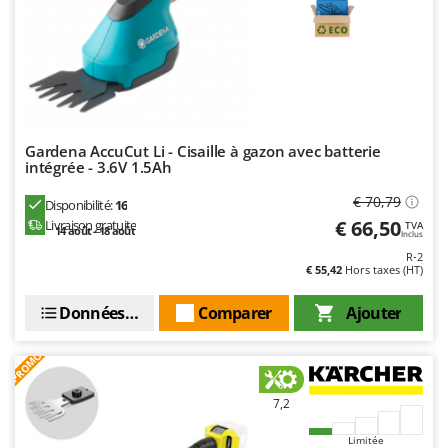
Resto Italia
Ribimex
Ripartrak
Ritter
River Systems
Gardena AccuCut Li - Cisaille à gazon avec batterie
Robomow
intégrée - 3.6V 1.5Ah
Rossofuoco
€ 70,79
Disponibilité:
16
Rover Pompe
€ 66,50
Livraison gratuite
TVA
14 août - 18 août
Inclus
Royal Food
R-2
€ 55,42
Hors taxes (HT)
Ryobi
Données techniques
Comparer
Ajouter
S
S.T.P.
PROMO
Santos
Sbaraglia
7,2
Schnitzer
Limitée