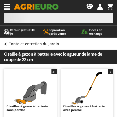
-1
Retour gratuit 30
Réparation
Pièces de
A
A
jrs
après‑vente
rechange
Abris de jardin
ABAC
<
Accessoires pour tracteurs tondeuses autoportés
AgriEuro Premium
Tonte et entretien du jardin
Aérateurs Scarificateurs pour gazon
AgriEuro TOP-LINE
Cisaille à gazon à batterie avec longueur de lame de
Arracheuses de pommes de terre pour tracteur
AGT
coupe de 22 cm
Aspirateurs - Balais Électriques
Aima
31
9
Aspirateurs à cendres
Airmec
Aspirateurs à feuilles sur roues
AL-KO
Aspirateurs de piscine
ALA 2000
Aspirateurs Multifonctions
Alce
Atomiseurs agricoles pour tracteurs
Alpina
Cisailles à gazon à batterie
Cisailles à gazon à batterie
sans perche
avec perche
Atomiseurs pour traitements
Ama