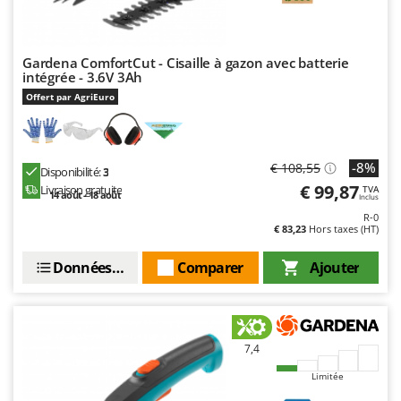
Oriental Koshin
Outdoorchef
Gardena ComfortCut - Cisaille à gazon avec batterie
P
intégrée - 3.6V 3Ah
Palazzetti
Offert par AgriEuro
Palumbo Pavi
Partisani
-8%
€ 108,55
Paterlini
Disponibilité:
3
€ 99,87
Livraison gratuite
TVA
Philips
14 août - 18 août
Inclus
R-0
Pramac
€ 83,23
Hors taxes (HT)
Prismafood
Données techniques
Comparer
Ajouter
R
R.G.V.
Rato
7,4
Reber
Limitée
Redback