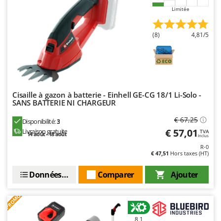
Troy-Bilt
Limitée
U
Udor
(8)
4,81/5
Unger
V
Verdemax
Vesco
Cisaille à gazon à batterie - Einhell GE-CG 18/1 Li-Solo -
SANS BATTERIE NI CHARGEUR
Volpi
€ 67,25
Disponibilité:
3
W
€ 57,01
Livraison gratuite
TVA
14 août - 18 août
Waldner
Inclus
R-0
Weber
€ 47,51
Hors taxes (HT)
WIDU
Données techniques
Comparer
Ajouter
Wiper EcoRobot
Wolf Garten
PROMO
Wortex
8,1