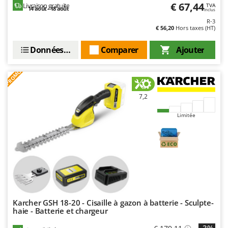
€ 67,44
Livraison gratuite
TVA
14 août - 18 août
Inclus
R-3
€ 56,20
Hors taxes (HT)
Données techniques
Comparer
Ajouter
PROMO
7,2
Limitée
Karcher GSH 18-20 - Cisaille à gazon à batterie - Sculpte-
haie - Batterie et chargeur