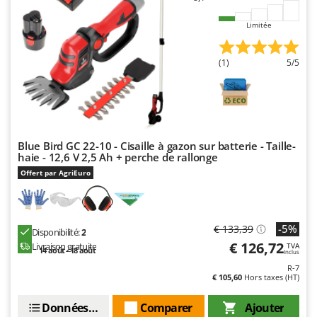
Worx
Limitée
Y
Yard Force
(1)
5/5
Z
Zanon
Zephir
ZGrills
Blue Bird GC 22-10 - Cisaille à gazon sur batterie - Taille-
Zodiac
haie - 12,6 V 2,5 Ah + perche de rallonge
Zomax
Offert par AgriEuro
-5%
€ 133,39
Disponibilité:
2
€ 126,72
Livraison gratuite
TVA
14 août - 18 août
Inclus
R-7
€ 105,60
Hors taxes (HT)
Données techniques
Comparer
Ajouter