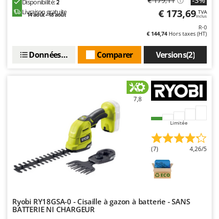
-3%
€ 179,11
Disponibilité:
2
€ 173,69
Livraison gratuite
TVA
14 août - 18 août
Inclus
R-0
€ 144,74
Hors taxes (HT)
Données techniques
Comparer
Versions(2)
7,8
Limitée
(7)
4,26/5
Ryobi RY18GSA-0 - Cisaille à gazon à batterie - SANS
BATTERIE NI CHARGEUR