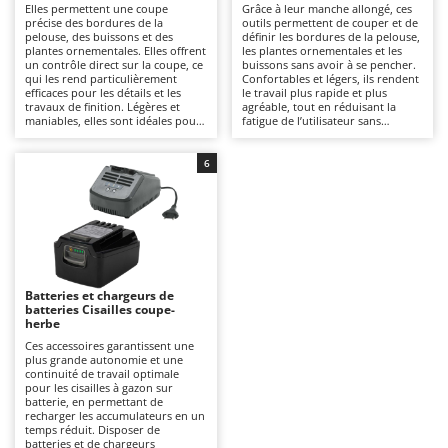
Elles permettent une coupe
Grâce à leur manche allongé, ces
Autolaveuses
Ambrogio Robot
précise des bordures de la
outils permettent de couper et de
pelouse, des buissons et des
définir les bordures de la pelouse,
Autres produits
Annovi Reverberi
plantes ornementales. Elles offrent
les plantes ornementales et les
un contrôle direct sur la coupe, ce
buissons sans avoir à se pencher.
ANTHBOT
qui les rend particulièrement
Confortables et légers, ils rendent
B
efficaces pour les détails et les
le travail plus rapide et plus
Balayeuses
Archman
travaux de finition. Légères et
agréable, tout en réduisant la
maniables, elles sont idéales pour
fatigue de l’utilisateur sans
Bancs de scie pour le bois - Scies à bûches
Arco
ceux qui recherchent praticité et
compromettre la précision de
liberté de mouvement, sans la
coupe. Pour garantir des
Barbecues
contrainte des câbles électriques.
Ardes
performances optimales, il est
6
Pour les maintenir performantes,
important de maintenir la batterie
il est conseillé de vérifier
Bennes pour tracteur
chargée — idéalement après
Argo
régulièrement la propreté des
chaque utilisation — et de vérifier
lames et de conserver une bonne
régulièrement l’intégrité des
Brosses pour sols extérieurs
Ariete
charge de la batterie, en la
lames.
rechargeant après chaque
Brouettes à moteur
Artus
utilisation.
Broyeurs à axe horizontal pour tracteur
Attila
Batteries et chargeurs de
batteries Cisailles coupe-
Broyeurs de branches et végétaux
Ausonia
herbe
Butteurs pour tracteur
Awelco
Ces accessoires garantissent une
plus grande autonomie et une
continuité de travail optimale
C
B
pour les cisailles à gazon sur
Chargeurs de batterie - Démarreurs
Baesso
batterie, en permettant de
recharger les accumulateurs en un
Charrues pour tracteur
temps réduit. Disposer de
Bahco
batteries et de chargeurs