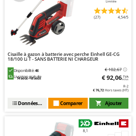
Limitée
Stiga
Stocker
(27)
4,54/5
Sunseeker
T
Tecla
TecnoGen
Cisaille à gazon à batterie avec perche Einhell GE-CG
Tellarini Pompe
18/100 Li T - SANS BATTERIE NI CHARGEUR
Telwin
€ 102,67
Disponibilité:
46
Tenco
€ 92,06
Livraison gratuite
TVA
14 août - 18 août
Inclus
Tineco
R-2
€ 76,72
Hors taxes (HT)
Titania
Données techniques
Comparer
Ajouter
Tornado
Tre Spade
Trev - Abrek - TecnoVIR
Trotec
8,1