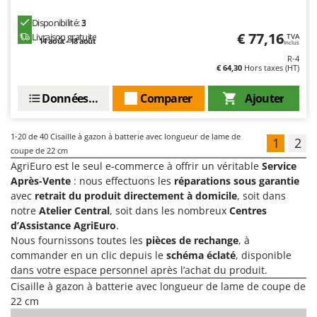
Disponibilité:
3
€ 77,16
Livraison gratuite
TVA
14 août - 18 août
Inclus
R-4
€ 64,30
Hors taxes (HT)
Données techniques
Comparer
Ajouter
1-20
de 40 Cisaille à gazon à batterie avec longueur de lame de
1
2
coupe de 22 cm
AgriEuro est le seul e-commerce à offrir un véritable
Service
Après-Vente
: nous effectuons les
réparations sous garantie
avec
retrait du produit directement à domicile
, soit dans
notre
Atelier Central
, soit dans les nombreux
Centres
d’Assistance AgriEuro
.
Nous fournissons toutes les
pièces de rechange
, à
commander en un clic depuis le
schéma éclaté
, disponible
dans votre espace personnel après l’achat du produit.
Cisaille à gazon à batterie avec longueur de lame de coupe de
22 cm