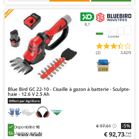
PROMO
8,1
Limitée
(2)
3,42/5
Blue Bird GC 22-10 - Cisaille à gazon à batterie - Sculpte-
haie - 12.6 V 2.5 Ah
Offert par AgriEuro
-5%
€ 97,61
Disponibilité:
10
€ 92,73
Livraison gratuite
TVA
14 août - 18 août
Inclus