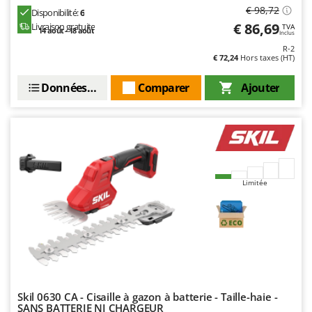
€ 98,72
Disponibilité:
6
€ 86,69
Livraison gratuite
TVA
14 août - 18 août
Inclus
R-2
€ 72,24
Hors taxes (HT)
Données techniques
Comparer
Ajouter
Limitée
Skil 0630 CA - Cisaille à gazon à batterie - Taille-haie -
SANS BATTERIE NI CHARGEUR