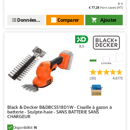
R-5
€ 77,28
Hors taxes (HT)
Données techniques
Comparer
Ajouter
8,0
Limitée
(30)
4,67/5
Black & Decker B&DBCSS18D1W - Cisaille à gazon à
batterie - Sculpte-haie - SANS BATTERIE SANS
CHARGEUR
Disponibilité:
16