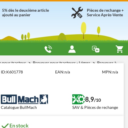
5% dès le deuxième article
Pièces de rechange +
ajouté au panier
Service Après-Vente
e pour tracteur
Broyeurs pour tracteurs - Légers
Broyeurs à
ID:
K601778
EAN:
n/a
MPN:
n/a
8,9
/10
Catalogue BullMach
SAV & Pièces de rechange
En stock