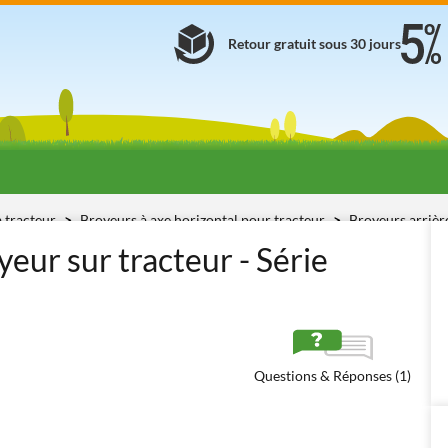
Retour gratuit sous 30 jours
à tracteur
Broyeurs à axe horizontal pour tracteur
Broyeurs arrièr
ur sur tracteur - Série
Questions & Réponses (1)