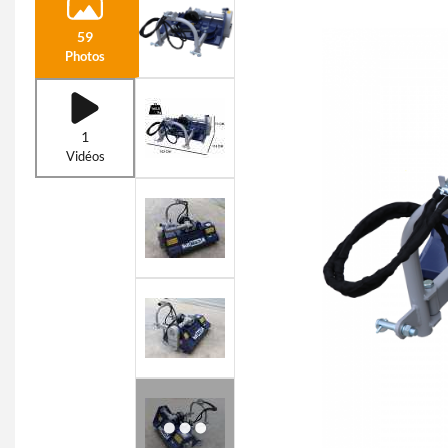
59
Photos
1
Vidéos