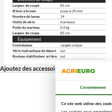
Largeur de coupe
85 cm
Ø bois à broyer
jusqu'à 20 mm
Nombre de lames
14
Outils de série
marteaux
Poids du marteau
0.3 kg
Largeur de coupe
85 cm
Équipement
Contrelames
rangée unique
Vérin hydraulique de déport
oui
Rouleau stabilisateur arrière
oui
Ajoutez des accessoires et bénéficiez d’u
Consentement
Ce site web utilise des cook
Les cookies nous permettent d