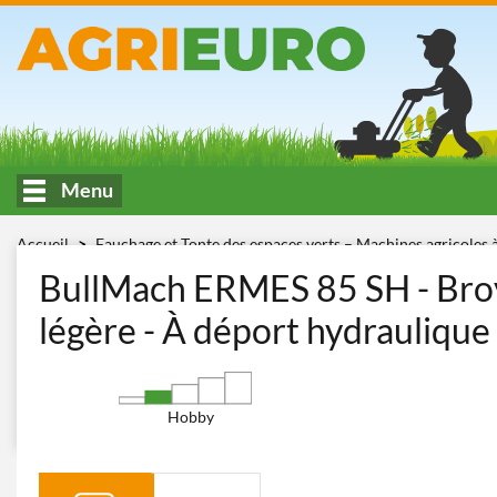
Menu
Accueil
Fauchage et Tonte des espaces verts – Machines agricoles 
déport hydraulique – Légers
BullMach ERMES 85 SH
BullMach ERMES 85 SH - Broye
légère - À déport hydraulique
Hobby