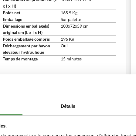
x l x H)
Poids net
165.5 Kg
Emballage
Sur palette
Dimensions emballage(s)
103x72x59 cm
original cm (L x l x H)
Poids emballage compris
196 Kg
Déchargement par hayon
Oui
élévateur hydraulique
Temps de montage
15 minutes
ne remise
Détails
ies.
e personnaliser le contenu et les annonces, d'offrir des fonctio