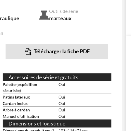
Outils de série
raulique
marteaux
an
Télécharger la fiche PDF
Accessoires de série et gratuits
Palette (expédition
Oui
sécurisée)
Patins latéraux
Oui
Cardan inclus
Oui
Arbre à cardan
Oui
Manuel d'utilisation
Oui
Dimensions et logistique
Dimensions du produit cm (L
103x115x71 cm