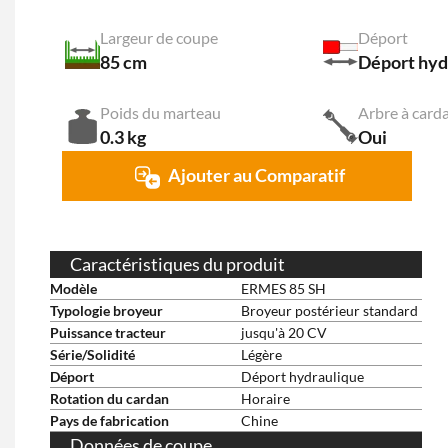
Largeur de coupe
Déport
85 cm
Déport hyd
Poids du marteau
Arbre à card
0.3 kg
Oui
Ajouter au Comparatif
Caractéristiques du produit
Modèle
ERMES 85 SH
Typologie broyeur
Broyeur postérieur standard
Puissance tracteur
jusqu'à 20 CV
Série/Solidité
Légère
Déport
Déport hydraulique
Rotation du cardan
Horaire
Pays de fabrication
Chine
Données de coupe