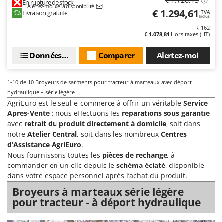
€ 1.726,15
En rupture de stock
Master
Alertez-moi de la disponibilité
€ 1.294,61
Livraison gratuite
TVA
Inclus
Mastercook
R-162
Masterpro
€ 1.078,84
Hors taxes (HT)
McCulloch
Données techniques
Comparer
Alertez-moi
MCH
Michelin
1-10
de 10 Broyeurs de sarments pour tracteur à marteaux avec déport
hydraulique – série légère
Mille
AgriEuro est le seul e-commerce à offrir un véritable
Service
Minox
Après-Vente
: nous effectuons les
réparations sous garantie
avec
retrait du produit directement à domicile
, soit dans
Mockmill
notre
Atelier Central
, soit dans les nombreux
Centres
More than chef
d’Assistance AgriEuro
.
MOSA
Nous fournissons toutes les
pièces de rechange
, à
commander en un clic depuis le
schéma éclaté
, disponible
MOVA
dans votre espace personnel après l’achat du produit.
Mowox
Broyeurs à marteaux série légère
MTD
pour tracteur - à déport hydraulique