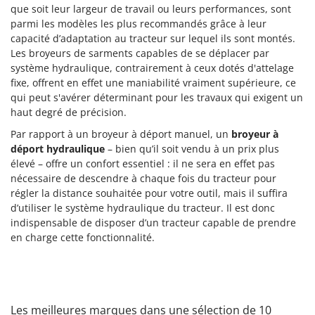
Oriental Koshin
que soit leur largeur de travail ou leurs performances, sont
parmi les modèles les plus recommandés grâce à leur
Outdoorchef
capacité d’adaptation au tracteur sur lequel ils sont montés.
Les broyeurs de sarments capables de se déplacer par
P
système hydraulique, contrairement à ceux dotés d'attelage
Palazzetti
fixe, offrent en effet une maniabilité vraiment supérieure, ce
Palumbo Pavi
qui peut s'avérer déterminant pour les travaux qui exigent un
Partisani
haut degré de précision.
Paterlini
Par rapport à un broyeur à déport manuel, un
broyeur à
déport hydraulique
– bien qu’il soit vendu à un prix plus
Philips
élevé – offre un confort essentiel : il ne sera en effet pas
Pramac
nécessaire de descendre à chaque fois du tracteur pour
régler la distance souhaitée pour votre outil, mais il suffira
Prismafood
d’utiliser le système hydraulique du tracteur. Il est donc
indispensable de disposer d’un tracteur capable de prendre
R
R.G.V.
en charge cette fonctionnalité.
Rato
Reber
Redback
Les meilleures marques dans une sélection de 10