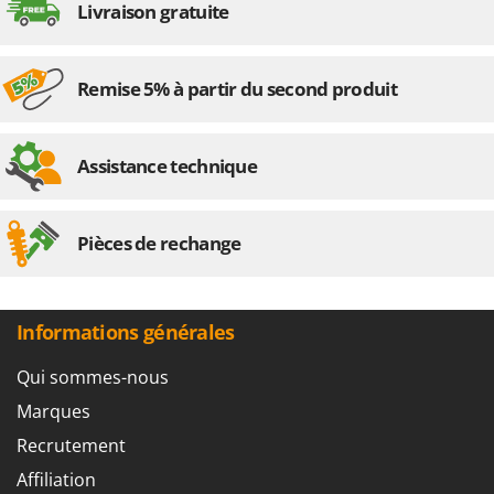
Seven Italy
Livraison gratuite
Shark
Silky
Remise 5% à partir du second produit
Simatech
Sirman
Assistance technique
Skil
Smartwood
Smeg
Pièces de rechange
Snapper
Solidur
Informations générales
Spice Electronics
Spiralmac
Qui sommes-nous
Spring Protezione
Marques
Spyro
Recrutement
Stanley
Affiliation