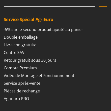
Troy-Bilt
U
Udor
Service Spécial AgriEuro
Unger
-5% sur le second produit ajouté au panier
V
Double emballage
Verdemax
Livraison gratuite
Vesco
Centre SAV
Volpi
Retour gratuit sous 30 jours
W
Compte Premium
Waldner
Vidéo de Montage et Fonctionnement
Weber
WIDU
Service après-vente
Wiper EcoRobot
Pièces de rechange
Wolf Garten
Agrieuro PRO
Wortex