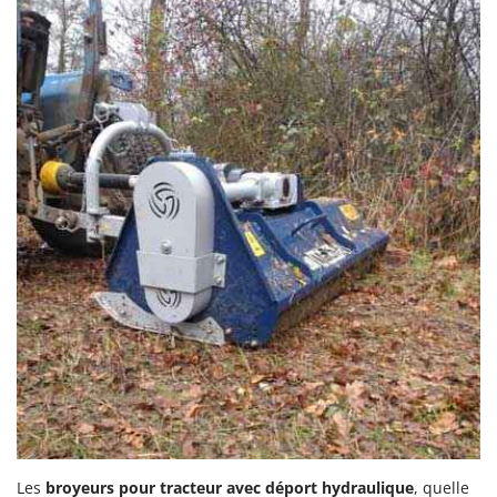
N
New O.M.R.A.
Nilfisk
Ninja
Novatec
Novital
NuAir
NuovaFac
O
Officine Savioli
Oliviero
Olix
OMA
Omas
Ompagrill
Ooni
Les
broyeurs pour tracteur avec déport hydraulique
, quelle