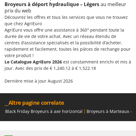
Resto Italia
Broyeurs à déport hydraulique – Légers
au meilleur
prix du web
Ribimex
Découvrez les offres et tous les services que vous ne trouvez
Ripartrak
que chez AgriEuro
Ritter
AgriEuro vous offre une assistance à 360° pendant toute la
durée de vie de votre achat. Avec un réseau étendu de
River Systems
centres d’assistance spécialisés et la possibilité d’acheter,
Robomow
rapidement et facilement, toutes les pièces de rechange pour
votre produit !
Rossofuoco
Le Catalogue AgriEuro 2026
est constamment enrichi et mis à
Rover Pompe
jour. Avec des prix de € 1,240.12 à € 1,522.18
Royal Food
Dernière mise à jour August 2026
Ryobi
S
__Altre pagine correlate
S.T.P.
Santos
Black Friday Broyeurs à axe horizontal
Broyeurs à Marteaux - S
Sbaraglia
Schnitzer