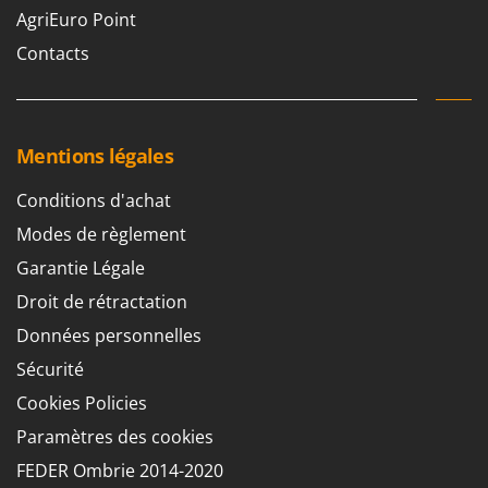
Stiga
AgriEuro Point
Stocker
Contacts
Sunseeker
T
Tecla
Mentions légales
TecnoGen
Conditions d'achat
Tellarini Pompe
Modes de règlement
Telwin
Garantie Légale
Tenco
Droit de rétractation
Tineco
Données personnelles
Titania
Sécurité
Tornado
Tre Spade
Cookies Policies
Trev - Abrek - TecnoVIR
Paramètres des cookies
Trotec
FEDER Ombrie 2014-2020