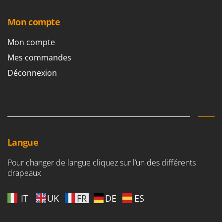
Worx
Mon compte
Y
Yard Force
Mon compte
Z
Mes commandes
Zanon
Déconnexion
Zephir
ZGrills
Zodiac
Zomax
Langue
Pour changer de langue cliquez sur l’un des différents
drapeaux
IT
UK
FR
DE
ES