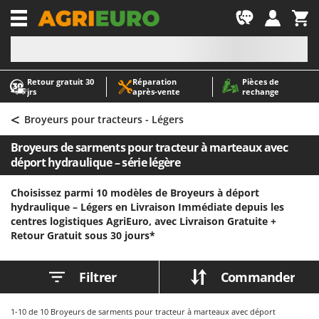
-1
Retour gratuit 30
Réparation
Pièces de
A
A
jrs
après‑vente
rechange
Abris de jardin
ABAC
<
Accessoires pour tracteurs tondeuses autoportés
AgriEuro Premium
Broyeurs pour tracteurs - Légers
Aérateurs Scarificateurs pour gazon
AgriEuro TOP-LINE
Broyeurs de sarments pour tracteur à marteaux avec
Arracheuses de pommes de terre pour tracteur
AGT
déport hydraulique – série légère
Aspirateurs - Balais Électriques
Aima
Choisissez parmi 10 modèles de Broyeurs à déport
Aspirateurs à cendres
Airmec
hydraulique – Légers en Livraison Immédiate depuis les
centres logistiques AgriEuro, avec Livraison Gratuite +
Aspirateurs à feuilles sur roues
AL-KO
Retour Gratuit sous 30 jours*
Aspirateurs de piscine
ALA 2000
Aspirateurs Multifonctions
Alce
Filtrer
Commander
Atomiseurs agricoles pour tracteurs
Alpina
Atomiseurs pour traitements
Ama
1-10
de 10 Broyeurs de sarments pour tracteur à marteaux avec déport