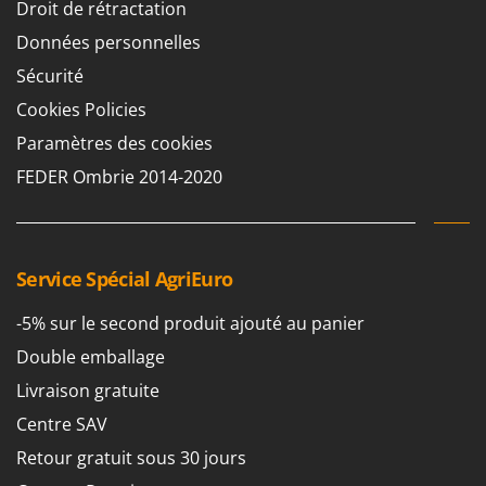
Droit de rétractation
Groupes électrogènes
E
Données personnelles
Gyrobroyeurs à lame pour tracteur
EcoFlow
Sécurité
Edilmark
H
Haches - Cognées et Hachettes
Cookies Policies
Effeuno
Hachoirs à viande
Paramètres des cookies
Einhell
Herses à Dents
FEDER Ombrie 2014-2020
Elegen
Herses Rotatives
Energy Gruppi
Enotecnica Pillan
L
Lames à neige
Service Spécial AgriEuro
Eschenfelder
Lames niveleuses pour tracteur
EuroMech
-5% sur le second produit ajouté au panier
Lave-vitres
Eurosystems
Double emballage
Lieuses électriques pour vignes
Livraison gratuite
F
FAC
M
Centre SAV
Machines à pâtes
Fama Industrie
Retour gratuit sous 30 jours
Machines de nettoyage pour panneaux photovoltaïques et surfaces vitrées
Famag