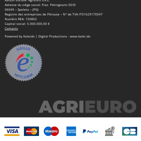
Scies alternatives à batterie
Intex
Adresse du siège social: Fraz. Petrognano 50/D
06049 – Spoleto – (PG)
Scies de jardin télescopiques
Italyco
Registre des entreprises de Pérouse – N° de TVA IT01629170547
Numéro REA: 150802
Sécateurs électriques à batterie
ITM
Capital social: 5.000.000,00 €
Contacts
Sécateurs et Échenilloirs manuels
Powered by Kaleido | Digital Productions - www.kalei.do
J
Sécateurs pneumatiques
JOLLY ITALIA
Semoirs et Épandeurs d'engrais
K
Socs pour tracteur
KAAZ
Souffleurs aspirateurs pour Feuilles
Karcher
Soufreuses - Poudreuses à dos
Kasco
Soufreuses - Poudreuses pour tracteur
Kemper
Keter
T
Taille-haies
KitchenAid
Taille-haies à bras pour tracteur
Komo
Tarières
L
Tondeuses à Gazon
Laica