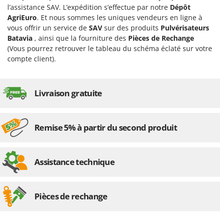
Désherbeurs thermiques et mécaniques
l’assistance SAV. L’expédition s’effectue par notre
Dépôt
Bosch
AgriEuro
. Et nous sommes les uniques vendeurs en ligne à
Déshumidificateurs
Brumi
vous offrir un service de
SAV
sur des produits
Pulvérisateurs
Draineuses
BullMach
Batavia
, ainsi que la fourniture des
Pièces de Rechange
(Vous pourrez retrouver le tableau du schéma éclaté sur votre
E
compte client).
C
Échelles en aluminium
C.EL.ME.
Effaroucheurs d'oiseaux
Calory Forni
Livraison gratuite
Effeuilleuses pour olives
Campagnola
Égreneuses à maïs
Campingaz
Électropompes pour la maison et le jardin
Castelgarden
Remise 5% à partir du second produit
Éleveuses artificielles pour poussins
Castellari
Enfouisseurs de pierres
Ceccato Olindo
Assistance technique
Enrouleurs de filets pour olives
Char-Broil
Épareuses pour tracteur
Classe
Pièces de rechange
Épépineuses
Clementi
Équipements de protection des voies respiratoires
Cofra