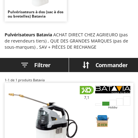
Autolaveuses
Ambrogio Robot
Pulvérisateurs à dos (sac à dos
Autres produits
Annovi Reverberi
ou bretelles) Batavia
ANTHBOT
B
Balayeuses
Archman
Pulvérisateurs Batavia
ACHAT DIRECT CHEZ AGRIEURO (pas
de revendeurs tiers) , QUE DES GRANDES MARQUES (pas de
Bancs de scie pour le bois - Scies à bûches
Arco
sous-marques) , SAV + PIÈCES DE RECHANGE
Barbecues
Ardes
Bennes pour tracteur
Argo
Filtrer
Commander
Brosses pour sols extérieurs
Ariete
Brouettes à moteur
Artus
1-1
de 1 produits Batavia
Broyeurs à axe horizontal pour tracteur
Attila
Broyeurs de branches et végétaux
Ausonia
7,1
Butteurs pour tracteur
Awelco
Hobby
C
B
Chargeurs de batterie - Démarreurs
Baesso
Charrues pour tracteur
Bahco