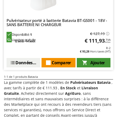
Chaudrons électriques pour polenta
Barbieri
Cisailles à gazon à batterie
Batavia
Cisailles taille-haies manuelles
Benassi
Pulvérisateur porté à batterie Batavia BT-GS001 - 18V -
SANS BATTERIE NI CHARGEUR
Climatiseurs
Beper
€ 127,19
Compresseurs d'air électriques
Disponibilité:
1
Berkel
€ 111,93
Livraison gratuite
TVA
12 août - 14 août
Compresseurs pour la récolte des olives et la taille
Inclus
Bernardi
R-2
Coupe-bordures - Trimmers
Bertolini Pumps
€ 93,28
Hors taxes (HT)
Coupe-branches
Besser Vacuum
Données techniques
Comparer
Ajouter
Couveuses à œufs
Bestway
Cultivateurs Tiller à ressorts - Extirpateurs
Beta tools
1-1
de 1 produits Batavia
Bissell
La gamme complète de 1 modèles de
Pulvérisateurs Batavia
,
D
avec tarifs à partir de € 111.93 ,
En Stock
et
Livraison
Débroussailleuses
Black & Decker
Gratuite
. Achetez directement sur
AgriEuro
, sans
Décompacteurs agricoles
BlackStone
intermédiaires et sans mauvaises surprises : à la différence
des Marketplace qui ont recours à des revendeurs tiers (sans
Découpeurs plasma
Blue Bird
services ni garanties), nous offrons un Service Direct et
Déplaqueuses de gazon
Bomet
Complet, en partant de conseils Avant-ventes jusqu’à