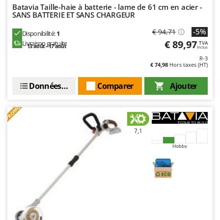
Seven Italy
Batavia Taille-haie à batterie - lame de 61 cm en acier -
SANS BATTERIE ET SANS CHARGEUR
Shark
-5%
€ 94,71
Disponibilité:
1
Silky
€ 89,97
Livraison gratuite
TVA
13 août - 17 août
Simatech
Inclus
R-3
Sirman
€ 74,98
Hors taxes (HT)
Skil
Données techniques
Comparer
Ajouter
Smartwood
Smeg
PROMO
Snapper
7,1
Solidur
Hobby
Spice Electronics
Spiralmac
Spring Protezione
Spyro
Stanley