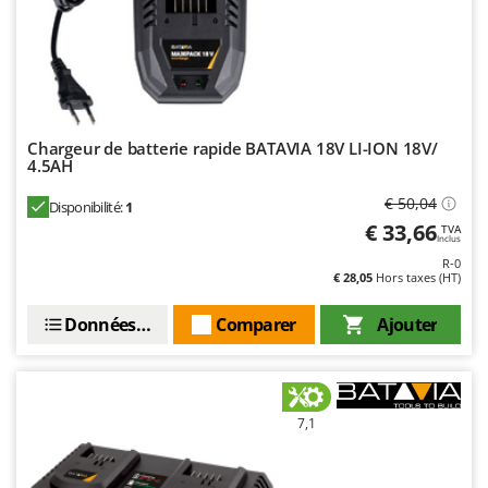
Chargeur de batterie rapide BATAVIA 18V LI-ION 18V/
4.5AH
€ 50,04
Disponibilité:
1
€ 33,66
TVA
Inclus
R-0
€ 28,05
Hors taxes (HT)
Données techniques
Comparer
Ajouter
7,1