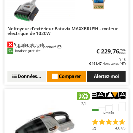
Nettoyeur d'extérieur Batavia MAXXBRUSH - moteur
électrique de 1020W
En rupture de stock
Alertez-moi de la disponibilité
€ 229,76
Livraison gratuite
TVA
Inclus
R-15
€ 191,47
Hors taxes (HT)
Données techniques
Comparer
Alertez-moi
7,1
Limitée
(2)
4,67/5