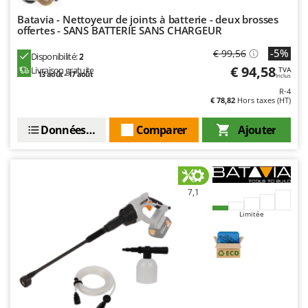
Stiga
Batavia - Nettoyeur de joints à batterie - deux brosses
Stocker
offertes - SANS BATTERIE SANS CHARGEUR
Sunseeker
-5%
€ 99,56
Disponibilité:
2
€ 94,58
Livraison gratuite
TVA
13 août - 17 août
Inclus
T
Tecla
R-4
€ 78,82
Hors taxes (HT)
TecnoGen
Données techniques
Comparer
Ajouter
Tellarini Pompe
Telwin
Tenco
Tineco
7,1
Titania
Limitée
Tornado
Tre Spade
Trev - Abrek - TecnoVIR
Trotec