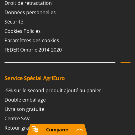
Droit de rétractation
Données personnelles
Sécurité
Cookies Policies
Paramètres des cookies
FEDER Ombrie 2014-2020
Service Spécial AgriEuro
-5% sur le second produit ajouté au panier
Double emballage
Livraison gratuite
Centre SAV
Retour gratuit sous 30 jours
Comparer