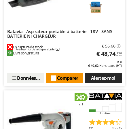
Batavia - Aspirateur portable à batterie - 18V - SANS
BATTERIE NI CHARGEUR
€ 56,66
En rupture de stock
Alertez-moi de la disponibilité
€ 48,74
Livraison gratuite
TVA
Inclus
R-0
€ 40,62
Hors taxes (HT)
Données techniques
Comparer
Alertez-moi
7,1
Limitée
(2)
4,33/5