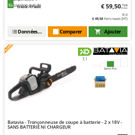
Master
€ 59,50
Livraison gratuite
TVA
13 août - 17 août
Inclus
Mastercook
R-0
€ 49,58
Hors taxes (HT)
Masterpro
McCulloch
Données techniques
Comparer
Ajouter
MCH
PROMO
Michelin
Mille
7,1
Minox
Semi-Pro
Mockmill
More than chef
MOSA
MOVA
Mowox
MTD
Batavia - Tronçonneuse de coupe à batterie - 2 x 18V -
SANS BATTERIE NI CHARGEUR