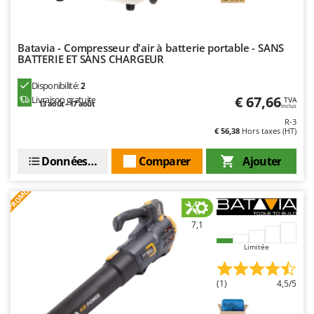
Batavia - Compresseur d'air à batterie portable - SANS
BATTERIE ET SANS CHARGEUR
Disponibilité:
2
€ 67,66
Livraison gratuite
TVA
13 août - 17 août
Inclus
R-3
€ 56,38
Hors taxes (HT)
Données techniques
Comparer
Ajouter
PROMO
7,1
Limitée
(1)
4,5/5