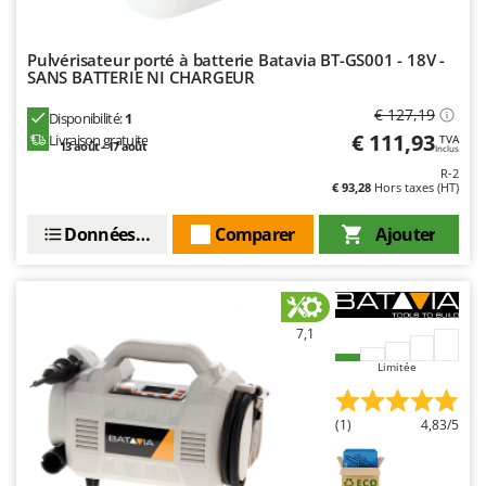
Worx
Y
Pulvérisateur porté à batterie Batavia BT-GS001 - 18V -
Yard Force
SANS BATTERIE NI CHARGEUR
€ 127,19
Z
Disponibilité:
1
Zanon
€ 111,93
Livraison gratuite
TVA
13 août - 17 août
Inclus
Zephir
R-2
€ 93,28
Hors taxes (HT)
ZGrills
Zodiac
Données techniques
Comparer
Ajouter
Zomax
7,1
Limitée
(1)
4,83/5