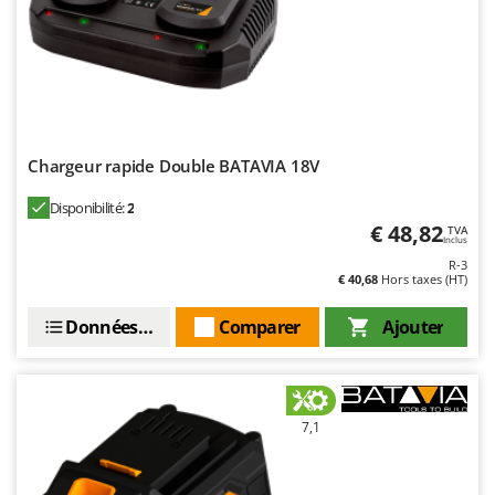
Chargeur rapide Double BATAVIA 18V
Disponibilité:
2
€ 48,82
TVA
Inclus
R-3
€ 40,68
Hors taxes (HT)
Données techniques
Comparer
Ajouter
7,1