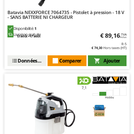
Troy-Bilt
Batavia NEXXFORCE 7064735 - Pistolet à pression - 18 V
U
- SANS BATTERIE NI CHARGEUR
Udor
Disponibilité:
1
Unger
€ 89,16
Livraison gratuite
TVA
13 août - 17 août
Inclus
V
R-5
Verdemax
€ 74,30
Hors taxes (HT)
Vesco
Données techniques
Comparer
Ajouter
Volpi
W
Waldner
7,1
Weber
Hobby
WIDU
Wiper EcoRobot
Wolf Garten
Wortex