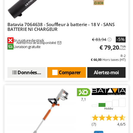
Batavia 7064638 - Souffleur à batterie - 18 V - SANS
BATTERIE NI CHARGEUR
-5%
€ 83,94
En rupture de stock
Alertez-moi de la disponibilité
€ 79,20
Livraison gratuite
TVA
Inclus
R-2
€ 66,00
Hors taxes (HT)
Données techniques
Comparer
Alertez-moi
7,1
Hobby
(7)
4,6/5