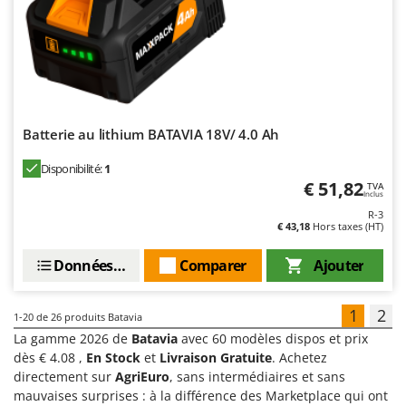
Batterie au lithium BATAVIA 18V/ 4.0 Ah
Disponibilité:
1
€ 51,82
TVA
Inclus
R-3
€ 43,18
Hors taxes (HT)
Données techniques
Comparer
Ajouter
1
2
1-20
de 26 produits Batavia
La gamme 2026 de
Batavia
avec 60 modèles dispos et prix
dès € 4.08 ,
En Stock
et
Livraison Gratuite
. Achetez
directement sur
AgriEuro
, sans intermédiaires et sans
mauvaises surprises : à la différence des Marketplace qui ont