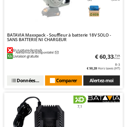
BATAVIA Maxxpack - Souffleur à batterie 18V SOLO -
SANS BATTERIE NI CHARGEUR
En rupture de stock
Alertez-moi de la disponibilité
€ 60,33
Livraison gratuite
TVA
Inclus
R-3
€ 50,28
Hors taxes (HT)
Données techniques
Comparer
Alertez-moi
7,1