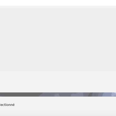
1
1
électionné