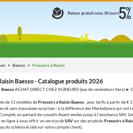
Retour gratuit sous 30 jours
ues
Baesso
Pressoirs à Raisin
Raisin Baesso - Catalogue produits 2026
n Baesso
ACHAT DIRECT CHEZ AGRIEURO (pas de revendeurs tiers) ►
te de 11 modèles de
Pressoirs à Raisin Baesso
, avec tarifs à partir de € 
es et sans mauvaises surprises : à la différence des Marketplace qui ont re
 Complet, en partant de conseils Avant-ventes jusqu’à l’assistance SAV. L’
en ligne à vous offrir un service de
SAV
sur des produits
Pressoirs à Rai
eau du schéma éclaté sur votre compte client).