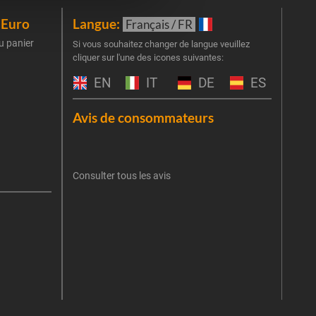
iEuro
Langue:
New
Français / FR
u panier
Inscr
Si vous souhaitez changer de langue veuillez
cliquer sur l'une des icones suivantes:
part
obti
EN
IT
DE
ES
Emai
Avis de consommateurs
Une er
J'
retent
Consulter tous les avis