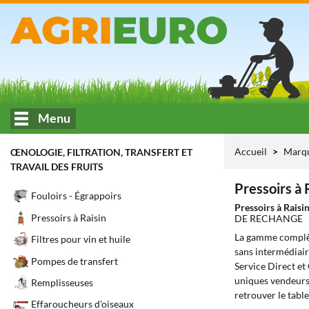
Menu
Accueil
Marq
ŒNOLOGIE, FILTRATION, TRANSFERT ET
TRAVAIL DES FRUITS
Pressoirs à 
Fouloirs - Égrappoirs
Pressoirs à Raisi
Pressoirs à Raisin
DE RECHANGE
La gamme complè
Filtres pour vin et huile
sans intermédiair
Pompes de transfert
Service Direct et
uniques vendeurs 
Remplisseuses
retrouver le tabl
Effaroucheurs d'oiseaux