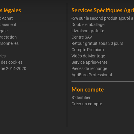
 légales
Services Spécifiques Agr
d'Achat
-5% sur le second produit ajouté a
paiement
Double emballage
gale
Livraison gratuite
tractation
Centre SAV
rsonnelles
Retour gratuit sous 30 jours
Compte Premium
cies
Vidéo de Montage
 des cookies
Service après-vente
rie 2014-2020
Pièces de rechange
AgriEuro Professional
Mon compte
S'identifier
Créer un compte