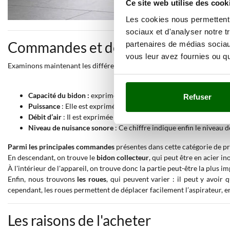
Ce site web utilise des cook
Les cookies nous permettent d
sociaux et d'analyser notre t
Commandes et détails techniques
partenaires de médias sociaux
vous leur avez fournies ou qu'
Examinons maintenant les différentes commandes et les détails techni
Capacité du bidon :
exprimée en litres, elle indique la quantité 
Refuser
Puissance
: Elle est exprimée en watts et indique la puissance 
Débit d’air
: Il est exprimée en litres/seconde et indique le volum
Niveau de nuisance sonore
: Ce chiffre indique enfin le niveau 
Parmi les principales commandes
présentes dans cette catégorie de pr
En descendant, on trouve le
bidon collecteur
, qui peut être en acier i
À l'intérieur de l'appareil, on trouve donc la partie peut-être la plus i
Enfin, nous trouvons
les roues
, qui peuvent varier : il peut y avoir 
cependant, les roues permettent de déplacer facilement l’aspirateur, en
Les raisons de l'acheter