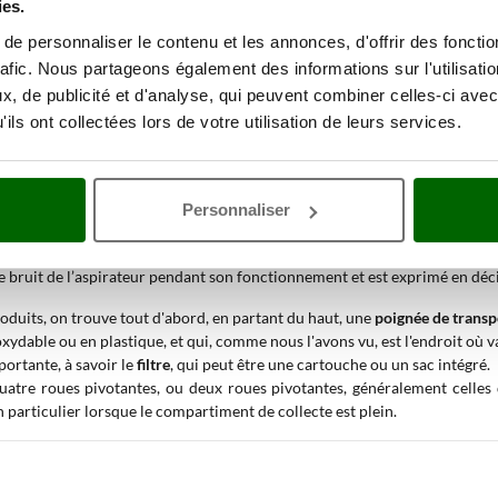
ies.
e personnaliser le contenu et les annonces, d'offrir des fonctio
rafic. Nous partageons également des informations sur l'utilisati
, de publicité et d'analyse, qui peuvent combiner celles-ci avec
ils ont collectées lors de votre utilisation de leurs services.
ques qui caractérisent les
aspirateurs professionnels pour grandes surfa
de matériau que le bidon est capable de collecter.
Personnaliser
d'aspiration maximale du moteur.
e d'air aspiré.
de bruit de l’aspirateur pendant son fonctionnement et est exprimé en déci
oduits, on trouve tout d'abord, en partant du haut, une
poignée de transp
noxydable ou en plastique, et qui, comme nous l'avons vu, est l'endroit où va
mportante, à savoir le
filtre
, qui peut être une cartouche ou un sac intégré.
quatre roues pivotantes, ou deux roues pivotantes, généralement celles d
 particulier lorsque le compartiment de collecte est plein.