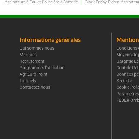
Aspirateurs à Eau et Poussière à Batterie
Black Friday Bidons Aspirateu
Informations générales
Mentions
Qui sommes-nous
Conditions 
Marques
Moyens de 
Recrutement
Garantie Lé
Programme d'affiliation
Droit de Ré
AgriEuro Point
Données pe
Tutoriels
Sécurité
Contactez-nous
Cookie Poli
Paramètres
FEDER Omb