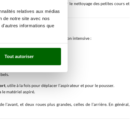
construction, ainsi que pour le nettoyage des petites cours et
des allées.
nnalités relatives aux médias
on de notre site avec nos
 d'autres informations que
ces
et les rendent aptes à une utilisation intensive :
Tout autoriser
bels.
ort
, utile à la fois pour déplacer l’aspirateur et pour le pousser.
 le matériel aspiré.
e l'avant, et deux roues plus grandes, celles de l'arrière. En général,