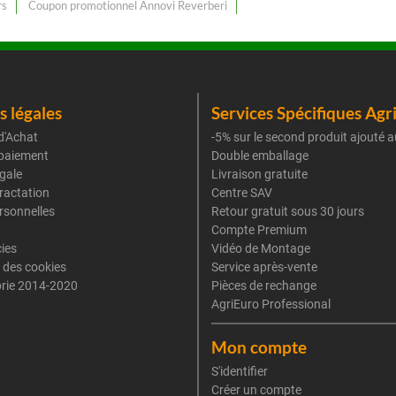
rs
Coupon promotionnel Annovi Reverberi
 légales
Services Spécifiques Agr
d'Achat
-5% sur le second produit ajouté a
paiement
Double emballage
gale
Livraison gratuite
tractation
Centre SAV
rsonnelles
Retour gratuit sous 30 jours
Compte Premium
cies
Vidéo de Montage
 des cookies
Service après-vente
rie 2014-2020
Pièces de rechange
AgriEuro Professional
Mon compte
S'identifier
Créer un compte