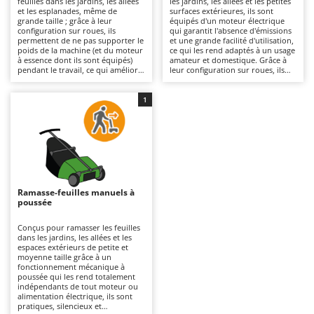
feuilles dans les jardins, les allées
les jardins, les allées et les petites
Autolaveuses
Ambrogio Robot
et les esplanades, même de
surfaces extérieures, ils sont
grande taille ; grâce à leur
équipés d'un moteur électrique
Autres produits
Annovi Reverberi
configuration sur roues, ils
qui garantit l'absence d'émissions
permettent de ne pas supporter le
et une grande facilité d'utilisation,
poids de la machine (et du moteur
ce qui les rend adaptés à un usage
ANTHBOT
à essence dont ils sont équipés)
amateur et domestique. Grâce à
B
pendant le travail, ce qui améliore
leur configuration sur roues, ils
Balayeuses
Archman
la maniabilité et la continuité
permettent de ne pas supporter le
d'utilisation sur de grandes
poids de la machine pendant le
Bancs de scie pour le bois - Scies à bûches
Arco
surfaces. Des machines adaptées
travail, ce qui améliore la praticité
1
aussi bien aux amateurs qu'aux
d'utilisation et la continuité
Barbecues
Ardes
professionnels, notamment grâce
opérationnelle. Ils nécessitent une
à la puissance supérieure fournie
connexion permanente au réseau
Bennes pour tracteur
Argo
par le moteur thermique par
électrique, ce qui limite leur rayon
rapport au moteur électrique.
d'action par rapport aux modèles
Brosses pour sols extérieurs
Ariete
Certains modèles intègrent un
à essence, mais ils requièrent
système de broyage des feuilles,
moins d'entretien. Il est nécessaire
Brouettes à moteur
Artus
réduisant ainsi le volume des
de maintenir le système de
déchets collectés et facilitant leur
collecte et le sac propres pour
Ramasse-feuilles manuels à
Broyeurs à axe horizontal pour tracteur
élimination. Ils offrent un
garantir des performances
Attila
poussée
rendement horaire élevé et une
constantes.
autonomie prolongée. Un
Broyeurs de branches et végétaux
Ausonia
entretien périodique du filtre à
Conçus pour ramasser les feuilles
air, de la bougie et de l'huile est
dans les jardins, les allées et les
Butteurs pour tracteur
Awelco
nécessaire, ainsi que le nettoyage
espaces extérieurs de petite et
du système de collecte.
moyenne taille grâce à un
fonctionnement mécanique à
C
B
poussée qui les rend totalement
Chargeurs de batterie - Démarreurs
Baesso
indépendants de tout moteur ou
alimentation électrique, ils sont
Charrues pour tracteur
Bahco
pratiques, silencieux et