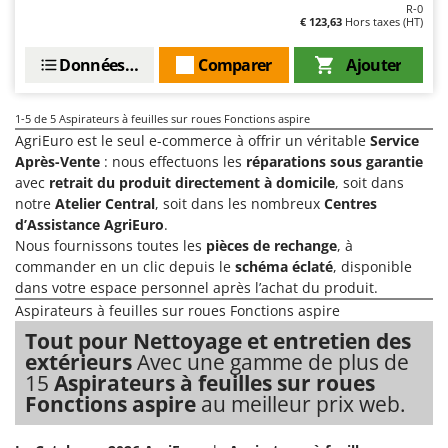
Pulvérisateurs
R-0
GRIFO
€ 123,63
Hors taxes (HT)
Pulvérisateurs portés
GVS
Données techniques
Comparer
Ajouter
GYS
R
Rafraîchisseurs d'air par évaporation
H
1-5
de 5 Aspirateurs à feuilles sur roues Fonctions aspire
Rampes de chargement en aluminium
Hailo
AgriEuro est le seul e-commerce à offrir un véritable
Service
Râpes à fromage électriques
Après-Vente
: nous effectuons les
réparations sous garantie
Helvi
avec
retrait du produit directement à domicile
, soit dans
Râteaux pour tracteur
Henx
notre
Atelier Central
, soit dans les nombreux
Centres
Remplisseuses
HiKOKI
d’Assistance AgriEuro
.
Robots nettoyeurs de piscine
Nous fournissons toutes les
pièces de rechange
, à
Honda
commander en un clic depuis le
schéma éclaté
, disponible
Robots Tondeuses
dans votre espace personnel après l’achat du produit.
I
Rogneuses de souches
Aspirateurs à feuilles sur roues Fonctions aspire
Idromatic
Rouleaux pour tracteur
Tout pour Nettoyage et entretien des
Il-Tec
extérieurs
Avec une gamme de plus de
Imperia
S
15
Aspirateurs à feuilles sur roues
Scies à os
Fonctions aspire
au meilleur prix web.
Infaco
Scies à Ruban
Intec