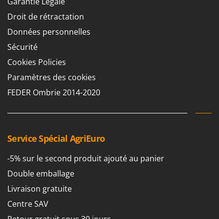
Garantie Légale
Master
Droit de rétractation
Mastercook
Données personnelles
Masterpro
Sécurité
McCulloch
Cookies Policies
MCH
Paramètres des cookies
Michelin
FEDER Ombrie 2014-2020
Mille
Minox
Mockmill
More than chef
Service Spécial AgriEuro
MOSA
-5% sur le second produit ajouté au panier
MOVA
Double emballage
Mowox
Livraison gratuite
MTD
Centre SAV