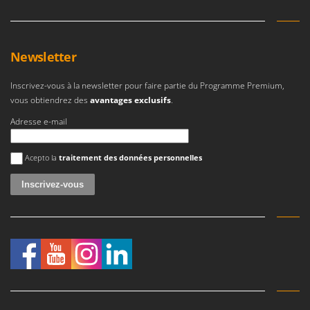
Resto Italia
Ribimex
Ripartrak
Newsletter
Ritter
Inscrivez-vous à la newsletter pour faire partie du Programme Premium,
River Systems
vous obtiendrez des
avantages exclusifs
.
Robomow
Adresse e-mail
Rossofuoco
Rover Pompe
Une erreur est survenue
Acepto la
traitement des données personnelles
Royal Food
Ryobi
S
S.T.P.
Santos
Sbaraglia
Schnitzer