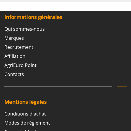
Tondeuses autoportées
Lampacrescia - MGM
Tondeuses débroussailleuses thermiques
Landxcape
Informations générales
Trancheuses
LAR Casalinghi
Trancheuses de sol
Qui sommes-nous
Lavor
Transpalettes
Marques
Linea VZ
Treuils de débardage
Recrutement
Lisam
Tronçonneuses
Lotusgrill
Affiliation
AgriEuro Point
V
M
Vêtements de Sécurité
M.A.I.BO.
Contacts
Vibroculteurs à tracteur
Macom
Macte Ovens
Makita
Mentions légales
MAMMAMIA
Conditions d'achat
Marcato
Modes de règlement
Marina Systems