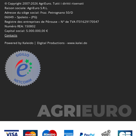
Seven Italy
© Copyright 2007-2026 AgriEuro. Tutti i diritti riservati
Raison sociale: AgriEuro S.R.L.
Shark
Adresse du siège social: Fraz. Petrognano 50/D
06049 – Spoleto – (PG)
Silky
Registre des entreprises de Pérouse – N° de TVA IT01629170547
Numéro REA: 150802
Simatech
Capital social: 5.000.000,00 €
Contacts
Sirman
Powered by Kaleido | Digital Productions - www.kalei.do
Skil
Smartwood
Smeg
Snapper
Solidur
Spice Electronics
Spiralmac
Spring Protezione
Spyro
Stanley