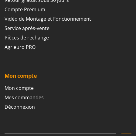
N
Retour gratuit sous 30 jours
New O.M.R.A.
Compte Premium
Nilfisk
Vidéo de Montage et Fonctionnement
Ninja
Service après-vente
Novatec
Pièces de rechange
Novital
Agrieuro PRO
NuAir
NuovaFac
O
Mon compte
Officine Savioli
Oliviero
Mon compte
Olix
Mes commandes
OMA
Déconnexion
Omas
Ompagrill
Ooni