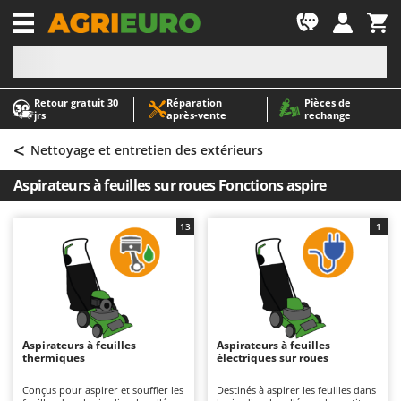
-1
Retour gratuit 30
Réparation
Pièces de
A
A
jrs
après‑vente
rechange
Abris de jardin
ABAC
<
Accessoires pour tracteurs tondeuses autoportés
AgriEuro Premium
Nettoyage et entretien des extérieurs
Aérateurs Scarificateurs pour gazon
AgriEuro TOP-LINE
Aspirateurs à feuilles sur roues Fonctions aspire
Arracheuses de pommes de terre pour tracteur
AGT
Aspirateurs - Balais Électriques
Aima
13
1
Aspirateurs à cendres
Airmec
Aspirateurs à feuilles sur roues
AL-KO
Aspirateurs de piscine
ALA 2000
Aspirateurs Multifonctions
Alce
Aspirateurs à feuilles
Aspirateurs à feuilles
thermiques
électriques sur roues
Atomiseurs agricoles pour tracteurs
Alpina
Atomiseurs pour traitements
Ama
Conçus pour aspirer et souffler les
Destinés à aspirer les feuilles dans