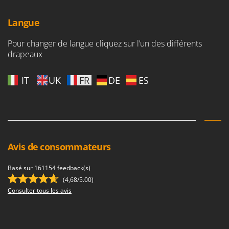
Oriental Koshin
Outdoorchef
Langue
Pour changer de langue cliquez sur l’un des différents
P
Palazzetti
drapeaux
Palumbo Pavi
IT
UK
FR
DE
ES
Partisani
Paterlini
Philips
Pramac
Prismafood
Avis de consommateurs
R
Basé sur 161154 feedback(s)
R.G.V.
(4,68/5.00)
Rato
Consulter tous les avis
Reber
Redback